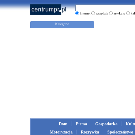
internet
wszędzie
artykuły
ka
Kategorie
Dom
Firma
Gospodarka
Kult
Motoryzacja
Rozrywka
Społeczeństwo