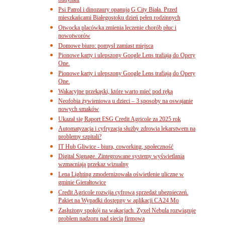
budynku
Psi Patrol i dinozaury opanują G City Biała. Przed
mieszkańcami Białegostoku dzień pełen rodzinnych
Otwocka placówka zmienia leczenie chorób płuc i
nowotworów
Domowe biuro: pomysł zamiast miejsca
Pionowe karty i ulepszony Google Lens trafiają do Opery
One.
Pionowe karty i ulepszony Google Lens trafiają do Opery
One.
Wakacyjne przekąski, które warto mieć pod ręką
Neofobia żywieniowa u dzieci – 3 sposoby na oswajanie
nowych smaków
Ukazał się Raport ESG Credit Agricole za 2025 rok
Automatyzacja i cyfryzacja służby zdrowia lekarstwem na
problemy szpitali?
IT Hub Gliwice - biura, coworking, społeczność
Digital Signage. Zintegrowane systemy wyświetlania
wzmacniają przekaz wizualny
Lena Lighting zmodernizowała oświetlenie uliczne w
gminie Gierałtowice
Credit Agricole rozwija cyfrową sprzedaż ubezpieczeń.
Pakiet na Wypadki dostępny w aplikacji CA24 Mo
Zasłużony spokój na wakacjach. Zyxel Nebula rozwiązuje
problem nadzoru nad siecią firmową