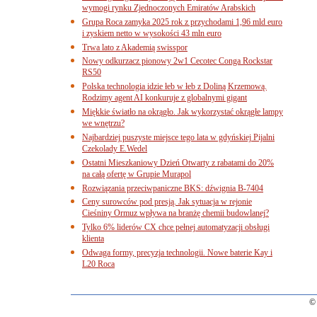
wymogi rynku Zjednoczonych Emiratów Arabskich
Grupa Roca zamyka 2025 rok z przychodami 1,96 mld euro
i zyskiem netto w wysokości 43 mln euro
Trwa lato z Akademią swisspor
Nowy odkurzacz pionowy 2w1 Cecotec Conga Rockstar
RS50
Polska technologia idzie łeb w łeb z Doliną Krzemową.
Rodzimy agent AI konkuruje z globalnymi gigant
Miękkie światło na okrągło. Jak wykorzystać okrągłe lampy
we wnętrzu?
Najbardziej puszyste miejsce tego lata w gdyńskiej Pijalni
Czekolady E.Wedel
Ostatni Mieszkaniowy Dzień Otwarty z rabatami do 20%
na całą ofertę w Grupie Murapol
Rozwiązania przeciwpaniczne BKS: dźwignia B-7404
Ceny surowców pod presją. Jak sytuacja w rejonie
Cieśniny Ormuz wpływa na branżę chemii budowlanej?
Tylko 6% liderów CX chce pełnej automatyzacji obsługi
klienta
Odwaga formy, precyzja technologii. Nowe baterie Kay i
L20 Roca
© 