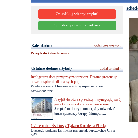
zdjeci
Opublikuj własny artykuł
Opublikuj artykuł z linkami
Kalendarium
dodaj wydarzenie »
Przejdź do kalendarium »
Ostatnio dodane artykuły
dodaj artykuł »
Inteligentny dom przyjazny zwierzętom. Dreame prezentuje
nowe urządzenia dla naszych pupili
W ofercie marki Dreame debiutują zupełnie nowe,
zaawansowane...
Przyjdź do biura sprzedaży i wynegocjuj swój
pakiet korzyści do nowego mieszkania
Sierpień to dobry moment, aby odwiedzić
biuro sprzedaży Grupy Murapol i...
1-7 sierpnia – Światowy Tydzień Karmienia Piersią
Dlaczego podczas karmienia piersią tak bardzo chce Ci się
pić?...