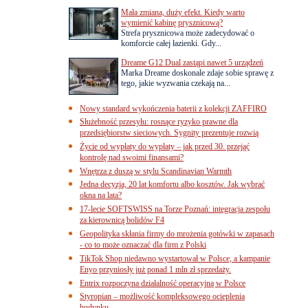
Mała zmiana, duży efekt. Kiedy warto
wymienić kabinę prysznicową?
Strefa prysznicowa może zadecydować o
komforcie całej łazienki. Gdy...
Dreame G12 Dual zastąpi nawet 5 urządzeń
Marka Dreame doskonale zdaje sobie sprawę z
tego, jakie wyzwania czekają na...
Nowy standard wykończenia baterii z kolekcji ZAFFIRO
Służebność przesyłu: rosnące ryzyko prawne dla
przedsiębiorstw sieciowych. Sygnity prezentuje rozwią
Życie od wypłaty do wypłaty – jak przed 30. przejąć
kontrolę nad swoimi finansami?
Wnętrza z duszą w stylu Scandinavian Warmth
Jedna decyzja, 20 lat komfortu albo kosztów. Jak wybrać
okna na lata?
17-lecie SOFTSWISS na Torze Poznań: integracja zespołu
za kierownicą bolidów F4
Geopolityka skłania firmy do mrożenia gotówki w zapasach
- co to może oznaczać dla firm z Polski
TikTok Shop niedawno wystartował w Polsce, a kampanie
Enyo przyniosły już ponad 1 mln zł sprzedaży.
Entrix rozpoczyna działalność operacyjną w Polsce
Styropian – możliwość kompleksowego ocieplenia