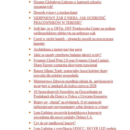
Dreame Globalnym Liderem w kategorii robotów
sprzątających!
Deserek ryżowy z truskawkami
SIERPNIOWY ŻAR Z NIEBA. JAK OCHRONIĆ
PRACOWNIKÓW W TERENIE?
Jeśli lato, to w OFFie. OFF Piotrkowska Center na podium
ogólnopolskiego plebiscytu na najlepszą wak
Czerń w strefie kąpieli – elegancki sposób na nowoczesną
łazienkę
Architektura z motoryzacyjną pasją
Jakie są zasady rzetelnego badania jakości wody?
Synappx Cloud Print 2.0 oraz Synappx Cloud Capture.
Sharp Europe wzmacnia ekosystem rozwiązań
Raport Allianz Trade: potencjalny koszt kolejnej dużej
powodzi dla polskiej gospodarki
Ministerstwo Zdrowia przedłuża pilotaż ds. antykoncepcji
awaryjnej w aptekach do końca czerwca 2028
10 Sprawdzonych Sposobów na Oszczędzanie na
Produktach dla Dzieci w Polsce z Użyciem Kuponów
Boimy się „chemii” na etykietach. O tej naprawdę
niebezpiecznej przypominamy sobie dopiero w sytuacj
Lena Lighting stworzyła kompleksową koncepcję
oświetlenia dla nowej siedziby Dektra S.A.
Czy da się randkować inaczej?
Lena Lighting z certyfikacją ADQCC. SKVER LED spełnia