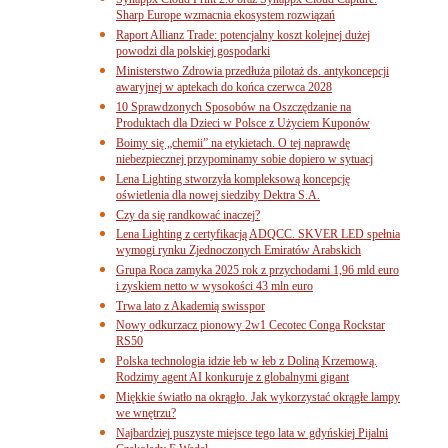
Sharp Europe wzmacnia ekosystem rozwiązań
Raport Allianz Trade: potencjalny koszt kolejnej dużej
powodzi dla polskiej gospodarki
Ministerstwo Zdrowia przedłuża pilotaż ds. antykoncepcji
awaryjnej w aptekach do końca czerwca 2028
10 Sprawdzonych Sposobów na Oszczędzanie na
Produktach dla Dzieci w Polsce z Użyciem Kuponów
Boimy się „chemii” na etykietach. O tej naprawdę
niebezpiecznej przypominamy sobie dopiero w sytuacj
Lena Lighting stworzyła kompleksową koncepcję
oświetlenia dla nowej siedziby Dektra S.A.
Czy da się randkować inaczej?
Lena Lighting z certyfikacją ADQCC. SKVER LED spełnia
wymogi rynku Zjednoczonych Emiratów Arabskich
Grupa Roca zamyka 2025 rok z przychodami 1,96 mld euro
i zyskiem netto w wysokości 43 mln euro
Trwa lato z Akademią swisspor
Nowy odkurzacz pionowy 2w1 Cecotec Conga Rockstar
RS50
Polska technologia idzie łeb w łeb z Doliną Krzemową.
Rodzimy agent AI konkuruje z globalnymi gigant
Miękkie światło na okrągło. Jak wykorzystać okrągłe lampy
we wnętrzu?
Najbardziej puszyste miejsce tego lata w gdyńskiej Pijalni