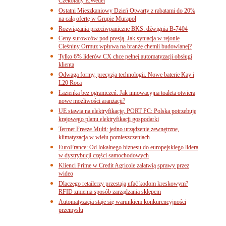
Czekolady E.Wedel
Ostatni Mieszkaniowy Dzień Otwarty z rabatami do 20%
na całą ofertę w Grupie Murapol
Rozwiązania przeciwpaniczne BKS: dźwignia B-7404
Ceny surowców pod presją. Jak sytuacja w rejonie
Cieśniny Ormuz wpływa na branżę chemii budowlanej?
Tylko 6% liderów CX chce pełnej automatyzacji obsługi
klienta
Odwaga formy, precyzja technologii. Nowe baterie Kay i
L20 Roca
Łazienka bez ograniczeń. Jak innowacyjna toaleta otwiera
nowe możliwości aranżacji?
UE stawia na elektryfikację. PORT PC: Polska potrzebuje
krajowego planu elektryfikacji gospodarki
Termet Freeze Multi: jedno urządzenie zewnętrzne,
klimatyzacja w wielu pomieszczeniach
EuroFrance: Od lokalnego biznesu do europejskiego lidera
w dystrybucji części samochodowych
Klienci Prime w Credit Agricole załatwią sprawy przez
wideo
Dlaczego retailerzy przestają ufać kodom kreskowym?
RFID zmienia sposób zarządzania sklepem
Automatyzacja staje się warunkiem konkurencyjności
przemysłu