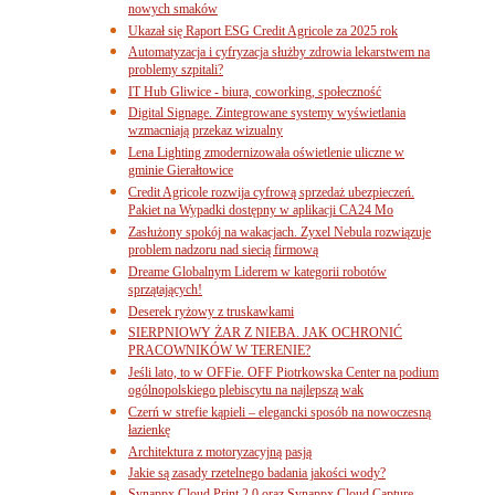
nowych smaków
Ukazał się Raport ESG Credit Agricole za 2025 rok
Automatyzacja i cyfryzacja służby zdrowia lekarstwem na
problemy szpitali?
IT Hub Gliwice - biura, coworking, społeczność
Digital Signage. Zintegrowane systemy wyświetlania
wzmacniają przekaz wizualny
Lena Lighting zmodernizowała oświetlenie uliczne w
gminie Gierałtowice
Credit Agricole rozwija cyfrową sprzedaż ubezpieczeń.
Pakiet na Wypadki dostępny w aplikacji CA24 Mo
Zasłużony spokój na wakacjach. Zyxel Nebula rozwiązuje
problem nadzoru nad siecią firmową
Dreame Globalnym Liderem w kategorii robotów
sprzątających!
Deserek ryżowy z truskawkami
SIERPNIOWY ŻAR Z NIEBA. JAK OCHRONIĆ
PRACOWNIKÓW W TERENIE?
Jeśli lato, to w OFFie. OFF Piotrkowska Center na podium
ogólnopolskiego plebiscytu na najlepszą wak
Czerń w strefie kąpieli – elegancki sposób na nowoczesną
łazienkę
Architektura z motoryzacyjną pasją
Jakie są zasady rzetelnego badania jakości wody?
Synappx Cloud Print 2.0 oraz Synappx Cloud Capture.