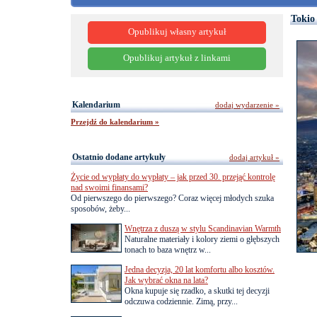
Tokio
Opublikuj własny artykuł
Opublikuj artykuł z linkami
Kalendarium
dodaj wydarzenie »
Przejdź do kalendarium »
Ostatnio dodane artykuły
dodaj artykuł »
Życie od wypłaty do wypłaty – jak przed 30. przejąć kontrolę
nad swoimi finansami?
Od pierwszego do pierwszego? Coraz więcej młodych szuka
sposobów, żeby...
Wnętrza z duszą w stylu Scandinavian Warmth
Naturalne materiały i kolory ziemi o głębszych
tonach to baza wnętrz w...
Jedna decyzja, 20 lat komfortu albo kosztów.
Jak wybrać okna na lata?
Okna kupuje się rzadko, a skutki tej decyzji
odczuwa codziennie. Zimą, przy...