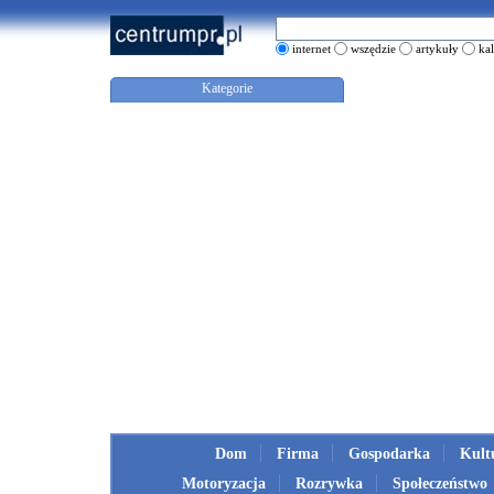
internet
wszędzie
artykuły
ka
Kategorie
Dom
Firma
Gospodarka
Kult
Motoryzacja
Rozrywka
Społeczeństwo