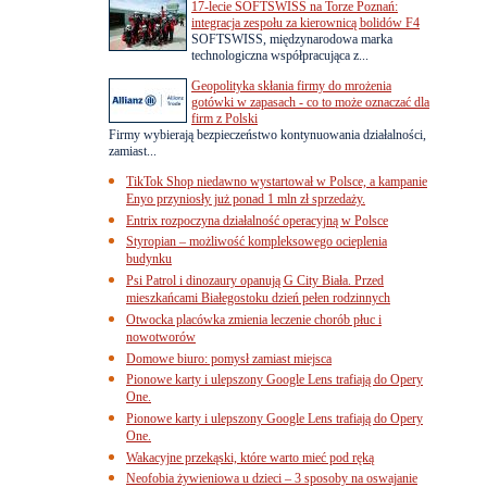
17-lecie SOFTSWISS na Torze Poznań:
integracja zespołu za kierownicą bolidów F4
SOFTSWISS, międzynarodowa marka
technologiczna współpracująca z...
Geopolityka skłania firmy do mrożenia
gotówki w zapasach - co to może oznaczać dla
firm z Polski
Firmy wybierają bezpieczeństwo kontynuowania działalności,
zamiast...
TikTok Shop niedawno wystartował w Polsce, a kampanie
Enyo przyniosły już ponad 1 mln zł sprzedaży.
Entrix rozpoczyna działalność operacyjną w Polsce
Styropian – możliwość kompleksowego ocieplenia
budynku
Psi Patrol i dinozaury opanują G City Biała. Przed
mieszkańcami Białegostoku dzień pełen rodzinnych
Otwocka placówka zmienia leczenie chorób płuc i
nowotworów
Domowe biuro: pomysł zamiast miejsca
Pionowe karty i ulepszony Google Lens trafiają do Opery
One.
Pionowe karty i ulepszony Google Lens trafiają do Opery
One.
Wakacyjne przekąski, które warto mieć pod ręką
Neofobia żywieniowa u dzieci – 3 sposoby na oswajanie