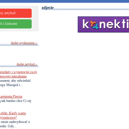
zdjecie
ny artykuł
ł z linkami
dodaj wydarzenie »
dodaj artykuł »
przedaży i wynegocjuj swój
o nowego mieszkania
 moment, aby odwiedzić
upy Murapol i...
armienia Piersią
 tak bardzo chce Ci się
efekt. Kiedy warto
rysznicową?
a może zadecydować o
ienki. Gdy...