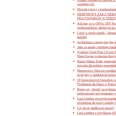
sprzątających!
Deserek ryżowy z truskawkami
SIERPNIOWY ŻAR Z NIEB
PRACOWNIKÓW W TERENI
Jeśli lato, to w OFFie. OFF P
ogólnopolskiego plebiscytu na 
Czerń w strefie kąpieli – eleg
łazienkę
Architektura z motoryzacyjną p
Jakie są zasady rzetelnego bad
Synappx Cloud Print 2.0 oraz 
Sharp Europe wzmacnia ekosys
Raport Allianz Trade: potencjal
powodzi dla polskiej gospodark
Ministerstwo Zdrowia przedłuża
awaryjnej w aptekach do końca
10 Sprawdzonych Sposobów na
Produktach dla Dzieci w Pols
Boimy się „chemii” na etykieta
niebezpiecznej przypominamy s
Lena Lighting stworzyła komp
oświetlenia dla nowej siedziby
Czy da się randkować inaczej?
Lena Lighting z certyfikacj