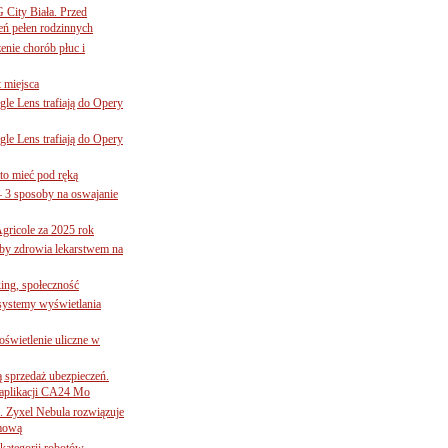
G City Biała. Przed
eń pełen rodzinnych
nie chorób płuc i
 miejsca
le Lens trafiają do Opery
le Lens trafiają do Opery
to mieć pod ręką
– 3 sposoby na oswajanie
gricole za 2025 rok
żby zdrowia lekarstwem na
ing, społeczność
 systemy wyświetlania
świetlenie uliczne w
ą sprzedaż ubezpieczeń.
 aplikacji CA24 Mo
. Zyxel Nebula rozwiązuje
rmową
ategorii robotów