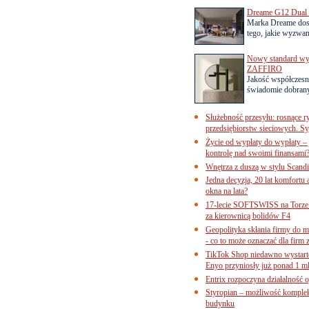
Dreame G12 Dual z
Marka Dreame dosk
tego, jakie wyzwani
Nowy standard wyko
ZAFFIRO
Jakość współczesn
świadomie dobrany
Służebność przesyłu: rosnące r
przedsiębiorstw sieciowych. Sy
Życie od wypłaty do wypłaty – 
kontrolę nad swoimi finansami
Wnętrza z duszą w stylu Scand
Jedna decyzja, 20 lat komfortu
okna na lata?
17-lecie SOFTSWISS na Torze P
za kierownicą bolidów F4
Geopolityka skłania firmy do 
- co to może oznaczać dla firm 
TikTok Shop niedawno wystart
Enyo przyniosły już ponad 1 ml
Entrix rozpoczyna działalność 
Styropian – możliwość komple
budynku