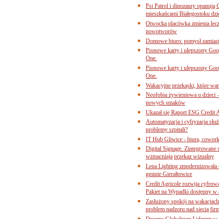
Psi Patrol i dinozaury opanują 
mieszkańcami Białegostoku dzi
Otwocka placówka zmienia lecze
nowotworów
Domowe biuro: pomysł zamiast
Pionowe karty i ulepszony Goog
One.
Pionowe karty i ulepszony Goog
One.
Wakacyjne przekąski, które war
Neofobia żywieniowa u dzieci 
nowych smaków
Ukazał się Raport ESG Credit A
Automatyzacja i cyfryzacja słu
problemy szpitali?
IT Hub Gliwice - biura, cowork
Digital Signage. Zintegrowane
wzmacniają przekaz wizualny
Lena Lighting zmodernizowała o
gminie Gierałtowice
Credit Agricole rozwija cyfrow
Pakiet na Wypadki dostępny w
Zasłużony spokój na wakacjach
problem nadzoru nad siecią fi
Dreame Globalnym Liderem w k