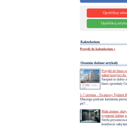
Opublikuj włas
Opublikuj artyku
Kalendarium
Przejdź do kalendarium »
Ostatnio dodane artykuły
Przyjdź do biura s
pakiet korzyści d
Sierpień to dobry
biuro sprzedaży Gr
1-7 sierpnia – Światowy Tydzień K
Dlaczego podczas karmienia piersią
pić?...
Mała zmiana, duży 
wymienić kabinę p
Strefa prysznicow
komforcie całej łaz