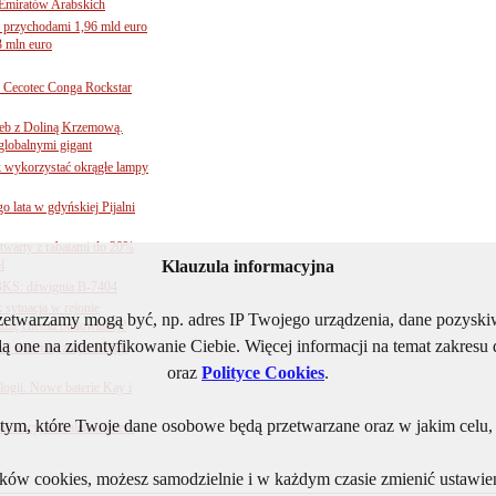
Emiratów Arabskich
 przychodami 1,96 mld euro
3 mln euro
Cecotec Conga Rockstar
 łeb z Doliną Krzemową.
globalnymi gigant
k wykorzystać okrągłe lampy
go lata w gdyńskiej Pijalni
twarty z rabatami do 20%
l
Klauzula informacyjna
BKS: dźwignia B-7404
sytuacja w rejonie
rzetwarzamy mogą być, np. adres IP Twojego urządzenia, dane pozys
nżę chemii budowlanej?
ą one na zidentyfikowanie Ciebie. Więcej informacji na temat zakres
j automatyzacji obsługi
oraz
Polityce Cookies
.
ogii. Nowe baterie Kay i
ym, które Twoje dane osobowe będą przetwarzane oraz w jakim celu, i
nnowacyjna toaleta otwiera
lików cookies, możesz samodzielnie i w każdym czasie zmienić ustawien