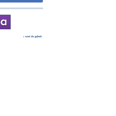
«
wroć do galerii