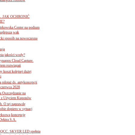
A. JAK OCHRONIĆ
E?
iotrkowska Center na podium
najlepszą wak
ancki sposób na nowoczesną
asją
ania jakości wody?
Synappx Cloud Capture.
tem rozwiązań
ny koszt kolejnej dużej
i
 pilotaż ds. antykoncepcji
 czerwca 2028
 Oszczędzanie na
ce z Użyciem Kuponów
ch. O tej naprawdę
obie dopiero w sytuacj
leksową koncepcję
 Dektra S.A.
ą ADQCC. SKVER LED spełnia