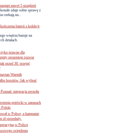
astąpi nawet 5 urządzeń
onale zdaje sobie sprawę z
a czekają na...
ńczenia baterii z kolekcji
ego wnętrza bazuje na
ch detalach.
yzyko prawne dla
gnity prezentuje rozwią
jak przed 30. przejąć
?
inavian Warmth
 albo kosztów. Jak wybrać
oznań: integracja zespołu
mrożenia gotówki w zapasach
z Polski
ował w Polsce, a kampanie
n zł sprzedaży.
operacyjną w Polsce
ksowego ocieplenia