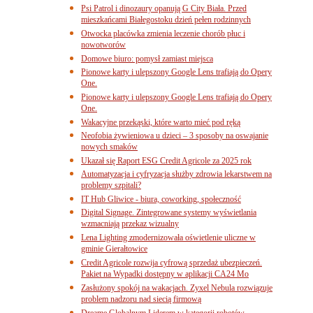
Psi Patrol i dinozaury opanują G City Biała. Przed
mieszkańcami Białegostoku dzień pełen rodzinnych
Otwocka placówka zmienia leczenie chorób płuc i
nowotworów
Domowe biuro: pomysł zamiast miejsca
Pionowe karty i ulepszony Google Lens trafiają do Opery
One.
Pionowe karty i ulepszony Google Lens trafiają do Opery
One.
Wakacyjne przekąski, które warto mieć pod ręką
Neofobia żywieniowa u dzieci – 3 sposoby na oswajanie
nowych smaków
Ukazał się Raport ESG Credit Agricole za 2025 rok
Automatyzacja i cyfryzacja służby zdrowia lekarstwem na
problemy szpitali?
IT Hub Gliwice - biura, coworking, społeczność
Digital Signage. Zintegrowane systemy wyświetlania
wzmacniają przekaz wizualny
Lena Lighting zmodernizowała oświetlenie uliczne w
gminie Gierałtowice
Credit Agricole rozwija cyfrową sprzedaż ubezpieczeń.
Pakiet na Wypadki dostępny w aplikacji CA24 Mo
Zasłużony spokój na wakacjach. Zyxel Nebula rozwiązuje
problem nadzoru nad siecią firmową
Dreame Globalnym Liderem w kategorii robotów