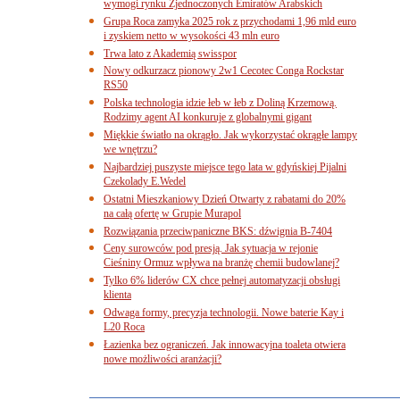
wymogi rynku Zjednoczonych Emiratów Arabskich
Grupa Roca zamyka 2025 rok z przychodami 1,96 mld euro
i zyskiem netto w wysokości 43 mln euro
Trwa lato z Akademią swisspor
Nowy odkurzacz pionowy 2w1 Cecotec Conga Rockstar
RS50
Polska technologia idzie łeb w łeb z Doliną Krzemową.
Rodzimy agent AI konkuruje z globalnymi gigant
Miękkie światło na okrągło. Jak wykorzystać okrągłe lampy
we wnętrzu?
Najbardziej puszyste miejsce tego lata w gdyńskiej Pijalni
Czekolady E.Wedel
Ostatni Mieszkaniowy Dzień Otwarty z rabatami do 20%
na całą ofertę w Grupie Murapol
Rozwiązania przeciwpaniczne BKS: dźwignia B-7404
Ceny surowców pod presją. Jak sytuacja w rejonie
Cieśniny Ormuz wpływa na branżę chemii budowlanej?
Tylko 6% liderów CX chce pełnej automatyzacji obsługi
klienta
Odwaga formy, precyzja technologii. Nowe baterie Kay i
L20 Roca
Łazienka bez ograniczeń. Jak innowacyjna toaleta otwiera
nowe możliwości aranżacji?