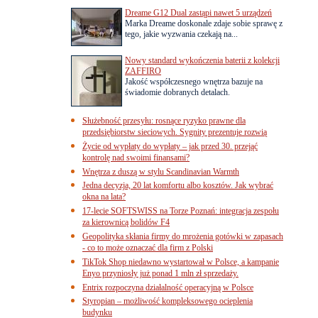
Dreame G12 Dual zastąpi nawet 5 urządzeń
Marka Dreame doskonale zdaje sobie sprawę z
tego, jakie wyzwania czekają na...
Nowy standard wykończenia baterii z kolekcji
ZAFFIRO
Jakość współczesnego wnętrza bazuje na
świadomie dobranych detalach.
Służebność przesyłu: rosnące ryzyko prawne dla
przedsiębiorstw sieciowych. Sygnity prezentuje rozwią
Życie od wypłaty do wypłaty – jak przed 30. przejąć
kontrolę nad swoimi finansami?
Wnętrza z duszą w stylu Scandinavian Warmth
Jedna decyzja, 20 lat komfortu albo kosztów. Jak wybrać
okna na lata?
17-lecie SOFTSWISS na Torze Poznań: integracja zespołu
za kierownicą bolidów F4
Geopolityka skłania firmy do mrożenia gotówki w zapasach
- co to może oznaczać dla firm z Polski
TikTok Shop niedawno wystartował w Polsce, a kampanie
Enyo przyniosły już ponad 1 mln zł sprzedaży.
Entrix rozpoczyna działalność operacyjną w Polsce
Styropian – możliwość kompleksowego ocieplenia
budynku