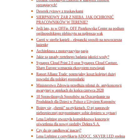
sprzątających!
Deserek ryżowy z truskawkami
SIERPNIOWY ŻAR Z NIEBA. JAK OCHRONIĆ
PRACOWNIKÓW W TERENIE?
Jeśli lato, to w OFFie. OFF Piotrkowska Center na podium
ogólnopolskiego plebiscytu na najlepszą wak
Czerń w strefie kąpieli – elegancki sposób na nowoczesną
łazienkę
Architektura z motoryzacyjną pasją
Jakie są zasady rzetelnego badania jakości wody?
Synappx Cloud Print 2.0 oraz Synappx Cloud Capture.
Sharp Europe wzmacnia ekosystem rozwiązań
Raport Allianz Trade: potencjalny koszt kolejnej dużej
powodzi dla polskiej gospodarki
Ministerstwo Zdrowia przedłuża pilotaż ds. antykoncepcji
awaryjnej w aptekach do końca czerwca 2028
10 Sprawdzonych Sposobów na Oszczędzanie na
Produktach dla Dzieci w Polsce z Użyciem Kuponów
Boimy się „chemii” na etykietach. O tej naprawdę
niebezpiecznej przypominamy sobie dopiero w sytuacj
Lena Lighting stworzyła kompleksową koncepcję
oświetlenia dla nowej siedziby Dektra S.A.
Czy da się randkować inaczej?
Lena Lighting z certyfikacją ADQCC. SKVER LED spełnia