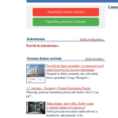
Comar
Opublikuj własny artykuł
Opublikuj artykuł z linkami
Kalendarium
dodaj wydarzenie »
Przejdź do kalendarium »
Ostatnio dodane artykuły
dodaj artykuł »
Przyjdź do biura sprzedaży i wynegocjuj swój
pakiet korzyści do nowego mieszkania
Sierpień to dobry moment, aby odwiedzić
biuro sprzedaży Grupy Murapol i...
1-7 sierpnia – Światowy Tydzień Karmienia Piersią
Dlaczego podczas karmienia piersią tak bardzo chce Ci się
pić?...
Mała zmiana, duży efekt. Kiedy warto
wymienić kabinę prysznicową?
Strefa prysznicowa może zadecydować o
komforcie całej łazienki. Gdy...