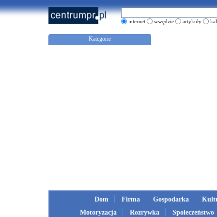
internet
wszędzie
artykuły
ka
Kategorie
Dom
Firma
Gospodarka
Kult
Motoryzacja
Rozrywka
Społeczeństwo