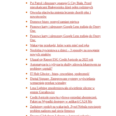
Psi Patrol i dinozaury opanują G City Biała. Przed
mieszkańcami Białegostoku dzień pełen rodzinnych
Otwocka placówka zmienia leczenie chorób płuc i
nowotworów
Domowe biuro: pomysł zamiast miejsca
Pionowe karty i ulepszony Google Lens trafiają do Opery
One.
Pionowe karty i ulepszony Google Lens trafiają do Opery
One.
Wakacyjne przekąski, które warto mieć pod ręką
Neofobia żywieniowa u dzieci – 3 sposoby na oswajanie
nowych smaków
Ukazał się Raport ESG Credit Agricole za 2025 rok
Automatyzacja i cyfryzacja służby zdrowia lekarstwem na
problemy szpitali?
IT Hub Gliwice - biura, coworking, społeczność
Digital Signage. Zintegrowane systemy wyświetlania
wzmacniają przekaz wizualny
Lena Lighting zmodernizowała oświetlenie uliczne w
gminie Gierałtowice
Credit Agricole rozwija cyfrową sprzedaż ubezpieczeń.
Pakiet na Wypadki dostępny w aplikacji CA24 Mo
Zasłużony spokój na wakacjach. Zyxel Nebula rozwiązuje
problem nadzoru nad siecią firmową
Dreame Globalnym Liderem w kategorii robotów