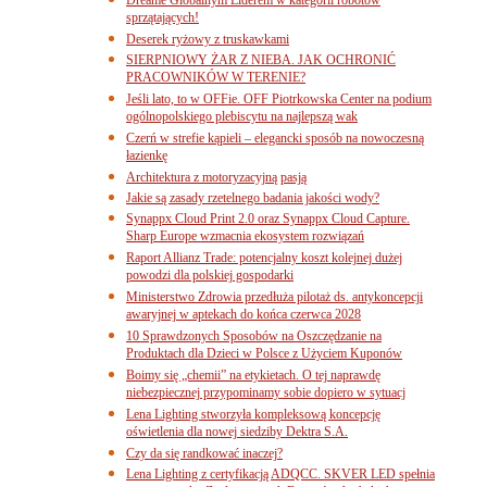
sprzątających!
Deserek ryżowy z truskawkami
SIERPNIOWY ŻAR Z NIEBA. JAK OCHRONIĆ
PRACOWNIKÓW W TERENIE?
Jeśli lato, to w OFFie. OFF Piotrkowska Center na podium
ogólnopolskiego plebiscytu na najlepszą wak
Czerń w strefie kąpieli – elegancki sposób na nowoczesną
łazienkę
Architektura z motoryzacyjną pasją
Jakie są zasady rzetelnego badania jakości wody?
Synappx Cloud Print 2.0 oraz Synappx Cloud Capture.
Sharp Europe wzmacnia ekosystem rozwiązań
Raport Allianz Trade: potencjalny koszt kolejnej dużej
powodzi dla polskiej gospodarki
Ministerstwo Zdrowia przedłuża pilotaż ds. antykoncepcji
awaryjnej w aptekach do końca czerwca 2028
10 Sprawdzonych Sposobów na Oszczędzanie na
Produktach dla Dzieci w Polsce z Użyciem Kuponów
Boimy się „chemii” na etykietach. O tej naprawdę
niebezpiecznej przypominamy sobie dopiero w sytuacj
Lena Lighting stworzyła kompleksową koncepcję
oświetlenia dla nowej siedziby Dektra S.A.
Czy da się randkować inaczej?
Lena Lighting z certyfikacją ADQCC. SKVER LED spełnia