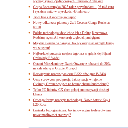
wymogi rynku Zjednoczonych Emiratów Arabskich
Grupa Roca zamyka 2025 rok z przychodami 1,96 mld euro
i zyskiem netto w wysokości 43 mln euro
Trwa lato z Akademią swisspor
Nowy odkurzacz pionowy 2w1 Cecotec Conga Rockstar
RS50
Polska technologia idzie łeb w łeb z Doliną Krzemową.
Rodzimy agent AI konkuruje z globalnymi gigant
Miękkie światło na okrągło. Jak wykorzystać okrągłe lampy
we wnętrzu?
Najbardziej puszyste miejsce tego lata w gdyńskiej Pijalni
Czekolady E.Wedel
Ostatni Mieszkaniowy Dzień Otwarty z rabatami do 20%
na całą ofertę w Grupie Murapol
Rozwiązania przeciwpaniczne BKS: dźwignia B-7404
Ceny surowców pod presją. Jak sytuacja w rejonie
Cieśniny Ormuz wpływa na branżę chemii budowlanej?
Tylko 6% liderów CX chce pełnej automatyzacji obsługi
klienta
Odwaga formy, precyzja technologii. Nowe baterie Kay i
L20 Roca
Łazienka bez ograniczeń. Jak innowacyjna toaleta otwiera
nowe możliwości aranżacji?