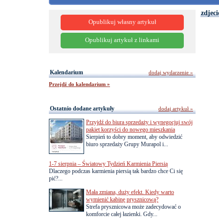
zdjeci
Opublikuj własny artykuł
Opublikuj artykuł z linkami
Kalendarium
dodaj wydarzenie »
Przejdź do kalendarium »
Ostatnio dodane artykuły
dodaj artykuł »
Przyjdź do biura sprzedaży i wynegocjuj swój
pakiet korzyści do nowego mieszkania
Sierpień to dobry moment, aby odwiedzić
biuro sprzedaży Grupy Murapol i...
1-7 sierpnia – Światowy Tydzień Karmienia Piersią
Dlaczego podczas karmienia piersią tak bardzo chce Ci się
pić?...
Mała zmiana, duży efekt. Kiedy warto
wymienić kabinę prysznicową?
Strefa prysznicowa może zadecydować o
komforcie całej łazienki. Gdy...