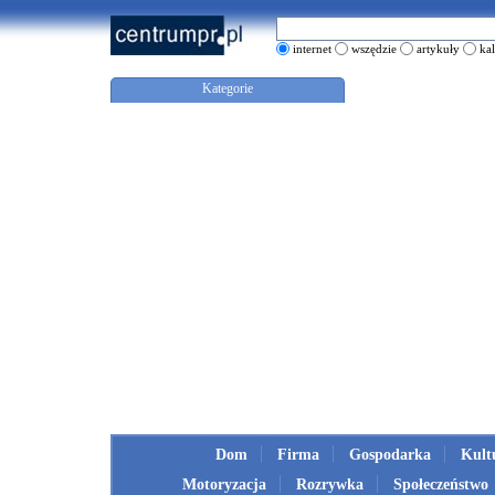
internet
wszędzie
artykuły
ka
Kategorie
Dom
Firma
Gospodarka
Kult
Motoryzacja
Rozrywka
Społeczeństwo