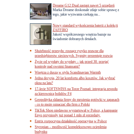
Dreame G12 Dual zastąpi nawet 5 urządzeń
Marka Dreame doskonale zdaje sobie sprawę z
tego, jakie wyzwania czekają na...
Nowy standard wykończenia baterii z kolekcji
ZAFFIRO
Jakość współczesnego wnętrza bazuje na
świadomie dobranych detalach.
Służebność przesyłu: rosnące ryzyko prawne dla
przedsiębiorstw sieciowych. Sygnity prezentuje rozwią
Życie od wypłaty do wypłaty – jak przed 30. przejąć
kontrolę nad swoimi finansami?
Wnętrza z duszą w stylu Scandinavian Warmth
Jedna decyzja, 20 lat komfortu albo kosztów. Jak wybrać
okna na lata?
17-lecie SOFTSWISS na Torze Poznań: integracja zespołu
za kierownicą bolidów F4
Geopolityka skłania firmy do mrożenia gotówki w zapasach
- co to może oznaczać dla firm z Polski
TikTok Shop niedawno wystartował w Polsce, a kampanie
Enyo przyniosły już ponad 1 mln zł sprzedaży.
Entrix rozpoczyna działalność operacyjną w Polsce
Styropian – możliwość kompleksowego ocieplenia
budynku