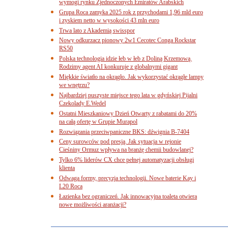
wymogi rynku Zjednoczonych Emiratów Arabskich
Grupa Roca zamyka 2025 rok z przychodami 1,96 mld euro
i zyskiem netto w wysokości 43 mln euro
Trwa lato z Akademią swisspor
Nowy odkurzacz pionowy 2w1 Cecotec Conga Rockstar
RS50
Polska technologia idzie łeb w łeb z Doliną Krzemową.
Rodzimy agent AI konkuruje z globalnymi gigant
Miękkie światło na okrągło. Jak wykorzystać okrągłe lampy
we wnętrzu?
Najbardziej puszyste miejsce tego lata w gdyńskiej Pijalni
Czekolady E.Wedel
Ostatni Mieszkaniowy Dzień Otwarty z rabatami do 20%
na całą ofertę w Grupie Murapol
Rozwiązania przeciwpaniczne BKS: dźwignia B-7404
Ceny surowców pod presją. Jak sytuacja w rejonie
Cieśniny Ormuz wpływa na branżę chemii budowlanej?
Tylko 6% liderów CX chce pełnej automatyzacji obsługi
klienta
Odwaga formy, precyzja technologii. Nowe baterie Kay i
L20 Roca
Łazienka bez ograniczeń. Jak innowacyjna toaleta otwiera
nowe możliwości aranżacji?