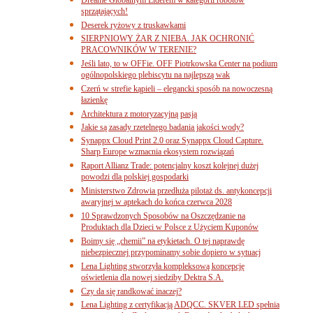
sprzątających!
Deserek ryżowy z truskawkami
SIERPNIOWY ŻAR Z NIEBA. JAK OCHRONIĆ
PRACOWNIKÓW W TERENIE?
Jeśli lato, to w OFFie. OFF Piotrkowska Center na podium
ogólnopolskiego plebiscytu na najlepszą wak
Czerń w strefie kąpieli – elegancki sposób na nowoczesną
łazienkę
Architektura z motoryzacyjną pasją
Jakie są zasady rzetelnego badania jakości wody?
Synappx Cloud Print 2.0 oraz Synappx Cloud Capture.
Sharp Europe wzmacnia ekosystem rozwiązań
Raport Allianz Trade: potencjalny koszt kolejnej dużej
powodzi dla polskiej gospodarki
Ministerstwo Zdrowia przedłuża pilotaż ds. antykoncepcji
awaryjnej w aptekach do końca czerwca 2028
10 Sprawdzonych Sposobów na Oszczędzanie na
Produktach dla Dzieci w Polsce z Użyciem Kuponów
Boimy się „chemii” na etykietach. O tej naprawdę
niebezpiecznej przypominamy sobie dopiero w sytuacj
Lena Lighting stworzyła kompleksową koncepcję
oświetlenia dla nowej siedziby Dektra S.A.
Czy da się randkować inaczej?
Lena Lighting z certyfikacją ADQCC. SKVER LED spełnia