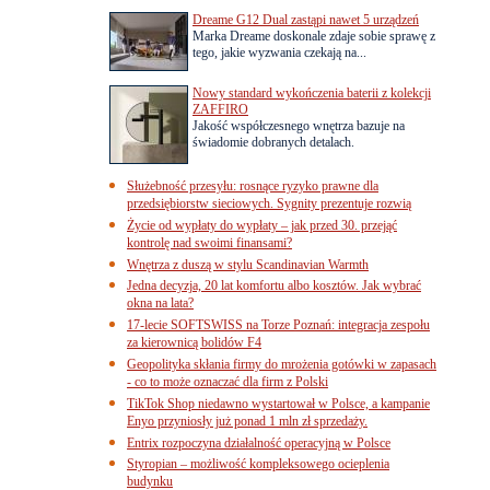
Dreame G12 Dual zastąpi nawet 5 urządzeń
Marka Dreame doskonale zdaje sobie sprawę z
tego, jakie wyzwania czekają na...
Nowy standard wykończenia baterii z kolekcji
ZAFFIRO
Jakość współczesnego wnętrza bazuje na
świadomie dobranych detalach.
Służebność przesyłu: rosnące ryzyko prawne dla
przedsiębiorstw sieciowych. Sygnity prezentuje rozwią
Życie od wypłaty do wypłaty – jak przed 30. przejąć
kontrolę nad swoimi finansami?
Wnętrza z duszą w stylu Scandinavian Warmth
Jedna decyzja, 20 lat komfortu albo kosztów. Jak wybrać
okna na lata?
17-lecie SOFTSWISS na Torze Poznań: integracja zespołu
za kierownicą bolidów F4
Geopolityka skłania firmy do mrożenia gotówki w zapasach
- co to może oznaczać dla firm z Polski
TikTok Shop niedawno wystartował w Polsce, a kampanie
Enyo przyniosły już ponad 1 mln zł sprzedaży.
Entrix rozpoczyna działalność operacyjną w Polsce
Styropian – możliwość kompleksowego ocieplenia
budynku