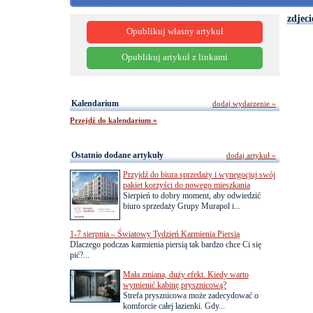
zdjeci
Opublikuj własny artykuł
Opublikuj artykuł z linkami
Kalendarium
dodaj wydarzenie »
Przejdź do kalendarium »
Ostatnio dodane artykuły
dodaj artykuł »
Przyjdź do biura sprzedaży i wynegocjuj swój
pakiet korzyści do nowego mieszkania
Sierpień to dobry moment, aby odwiedzić
biuro sprzedaży Grupy Murapol i...
1-7 sierpnia – Światowy Tydzień Karmienia Piersią
Dlaczego podczas karmienia piersią tak bardzo chce Ci się
pić?...
Mała zmiana, duży efekt. Kiedy warto
wymienić kabinę prysznicową?
Strefa prysznicowa może zadecydować o
komforcie całej łazienki. Gdy...