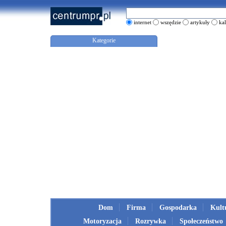
internet
wszędzie
artykuły
ka
Kategorie
Dom
Firma
Gospodarka
Kult
Motoryzacja
Rozrywka
Społeczeństwo