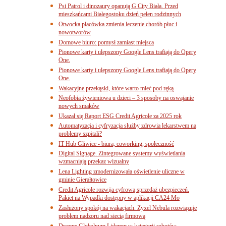
Psi Patrol i dinozaury opanują G City Biała. Przed
mieszkańcami Białegostoku dzień pełen rodzinnych
Otwocka placówka zmienia leczenie chorób płuc i
nowotworów
Domowe biuro: pomysł zamiast miejsca
Pionowe karty i ulepszony Google Lens trafiają do Opery
One.
Pionowe karty i ulepszony Google Lens trafiają do Opery
One.
Wakacyjne przekąski, które warto mieć pod ręką
Neofobia żywieniowa u dzieci – 3 sposoby na oswajanie
nowych smaków
Ukazał się Raport ESG Credit Agricole za 2025 rok
Automatyzacja i cyfryzacja służby zdrowia lekarstwem na
problemy szpitali?
IT Hub Gliwice - biura, coworking, społeczność
Digital Signage. Zintegrowane systemy wyświetlania
wzmacniają przekaz wizualny
Lena Lighting zmodernizowała oświetlenie uliczne w
gminie Gierałtowice
Credit Agricole rozwija cyfrową sprzedaż ubezpieczeń.
Pakiet na Wypadki dostępny w aplikacji CA24 Mo
Zasłużony spokój na wakacjach. Zyxel Nebula rozwiązuje
problem nadzoru nad siecią firmową
Dreame Globalnym Liderem w kategorii robotów