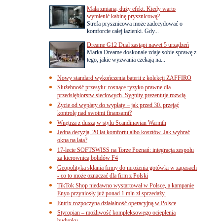
Mała zmiana, duży efekt. Kiedy warto
wymienić kabinę prysznicową?
Strefa prysznicowa może zadecydować o
komforcie całej łazienki. Gdy...
Dreame G12 Dual zastąpi nawet 5 urządzeń
Marka Dreame doskonale zdaje sobie sprawę z
tego, jakie wyzwania czekają na...
Nowy standard wykończenia baterii z kolekcji ZAFFIRO
Służebność przesyłu: rosnące ryzyko prawne dla
przedsiębiorstw sieciowych. Sygnity prezentuje rozwią
Życie od wypłaty do wypłaty – jak przed 30. przejąć
kontrolę nad swoimi finansami?
Wnętrza z duszą w stylu Scandinavian Warmth
Jedna decyzja, 20 lat komfortu albo kosztów. Jak wybrać
okna na lata?
17-lecie SOFTSWISS na Torze Poznań: integracja zespołu
za kierownicą bolidów F4
Geopolityka skłania firmy do mrożenia gotówki w zapasach
- co to może oznaczać dla firm z Polski
TikTok Shop niedawno wystartował w Polsce, a kampanie
Enyo przyniosły już ponad 1 mln zł sprzedaży.
Entrix rozpoczyna działalność operacyjną w Polsce
Styropian – możliwość kompleksowego ocieplenia