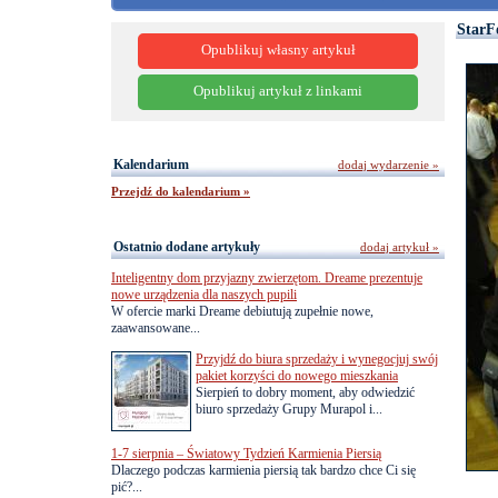
StarF
Opublikuj własny artykuł
Opublikuj artykuł z linkami
Kalendarium
dodaj wydarzenie »
Przejdź do kalendarium »
Ostatnio dodane artykuły
dodaj artykuł »
Inteligentny dom przyjazny zwierzętom. Dreame prezentuje
nowe urządzenia dla naszych pupili
W ofercie marki Dreame debiutują zupełnie nowe,
zaawansowane...
Przyjdź do biura sprzedaży i wynegocjuj swój
pakiet korzyści do nowego mieszkania
Sierpień to dobry moment, aby odwiedzić
biuro sprzedaży Grupy Murapol i...
1-7 sierpnia – Światowy Tydzień Karmienia Piersią
Dlaczego podczas karmienia piersią tak bardzo chce Ci się
pić?...