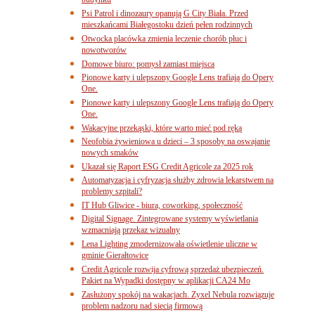
budynku
Psi Patrol i dinozaury opanują G City Biała. Przed
mieszkańcami Białegostoku dzień pełen rodzinnych
Otwocka placówka zmienia leczenie chorób płuc i
nowotworów
Domowe biuro: pomysł zamiast miejsca
Pionowe karty i ulepszony Google Lens trafiają do Opery
One.
Pionowe karty i ulepszony Google Lens trafiają do Opery
One.
Wakacyjne przekąski, które warto mieć pod ręką
Neofobia żywieniowa u dzieci – 3 sposoby na oswajanie
nowych smaków
Ukazał się Raport ESG Credit Agricole za 2025 rok
Automatyzacja i cyfryzacja służby zdrowia lekarstwem na
problemy szpitali?
IT Hub Gliwice - biura, coworking, społeczność
Digital Signage. Zintegrowane systemy wyświetlania
wzmacniają przekaz wizualny
Lena Lighting zmodernizowała oświetlenie uliczne w
gminie Gierałtowice
Credit Agricole rozwija cyfrową sprzedaż ubezpieczeń.
Pakiet na Wypadki dostępny w aplikacji CA24 Mo
Zasłużony spokój na wakacjach. Zyxel Nebula rozwiązuje
problem nadzoru nad siecią firmową