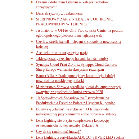
Dreame Globalnym Liderem w kategorii robotów
sprzątających!
Deserek ryżowy z truskawkami
SIERPNIOWY ŻAR Z NIEBA. JAK OCHRONIĆ
PRACOWNIKÓW W TERENIE?
Jeśli lato, to w OFFie. OFF Piotrkowska Center na podium
ogólnopolskiego plebiscytu na najlepszą wak
Czerń w strefie kąpieli – elegancki sposób na nowoczesną
łazienkę
Architektura z motoryzacyjną pasją
Jakie są zasady rzetelnego badania jakości wody?
Synappx Cloud Print 2.0 oraz Synappx Cloud Capture.
Sharp Europe wzmacnia ekosystem rozwiązań
Raport Allianz Trade: potencjalny koszt kolejnej dużej
powodzi dla polskiej gospodarki
Ministerstwo Zdrowia przedłuża pilotaż ds. antykoncepcji
awaryjnej w aptekach do końca czerwca 2028
10 Sprawdzonych Sposobów na Oszczędzanie na
Produktach dla Dzieci w Polsce z Użyciem Kuponów
Boimy się „chemii” na etykietach. O tej naprawdę
niebezpiecznej przypominamy sobie dopiero w sytuacj
Lena Lighting stworzyła kompleksową koncepcję
oświetlenia dla nowej siedziby Dektra S.A.
Czy da się randkować inaczej?
Lena Lighting z certyfikacją ADQCC. SKVER LED spełnia