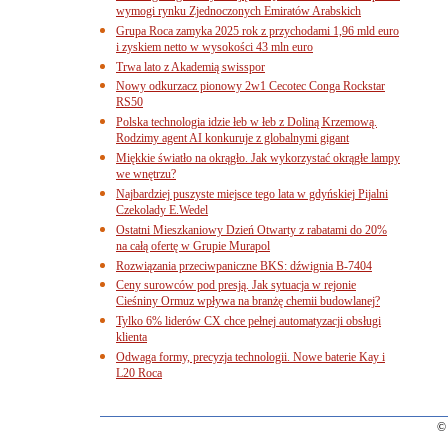
wymogi rynku Zjednoczonych Emiratów Arabskich
Grupa Roca zamyka 2025 rok z przychodami 1,96 mld euro
i zyskiem netto w wysokości 43 mln euro
Trwa lato z Akademią swisspor
Nowy odkurzacz pionowy 2w1 Cecotec Conga Rockstar
RS50
Polska technologia idzie łeb w łeb z Doliną Krzemową.
Rodzimy agent AI konkuruje z globalnymi gigant
Miękkie światło na okrągło. Jak wykorzystać okrągłe lampy
we wnętrzu?
Najbardziej puszyste miejsce tego lata w gdyńskiej Pijalni
Czekolady E.Wedel
Ostatni Mieszkaniowy Dzień Otwarty z rabatami do 20%
na całą ofertę w Grupie Murapol
Rozwiązania przeciwpaniczne BKS: dźwignia B-7404
Ceny surowców pod presją. Jak sytuacja w rejonie
Cieśniny Ormuz wpływa na branżę chemii budowlanej?
Tylko 6% liderów CX chce pełnej automatyzacji obsługi
klienta
Odwaga formy, precyzja technologii. Nowe baterie Kay i
L20 Roca
© 