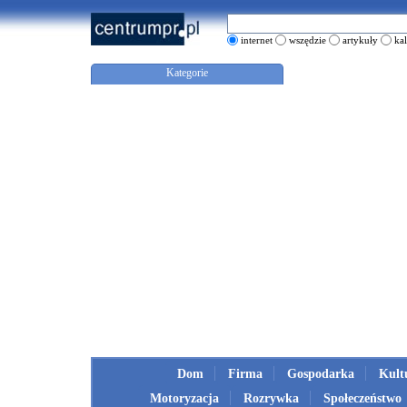
internet
wszędzie
artykuły
ka
Kategorie
Dom
Firma
Gospodarka
Kult
Motoryzacja
Rozrywka
Społeczeństwo