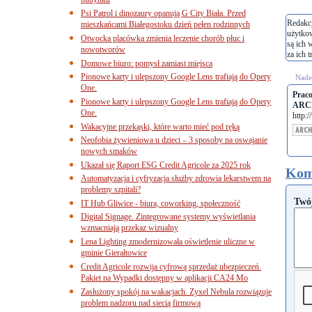
budynku
Psi Patrol i dinozaury opanują G City Biała. Przed
Redakcj
mieszkańcami Białegostoku dzień pełen rodzinnych
użytko
Otwocka placówka zmienia leczenie chorób płuc i
są ich 
nowotworów
za ich t
Domowe biuro: pomysł zamiast miejsca
Pionowe karty i ulepszony Google Lens trafiają do Opery
Nades
One.
Prac
Pionowe karty i ulepszony Google Lens trafiają do Opery
ARC
One.
http:
Wakacyjne przekąski, które warto mieć pod ręką
Neofobia żywieniowa u dzieci – 3 sposoby na oswajanie
nowych smaków
Ukazał się Raport ESG Credit Agricole za 2025 rok
Kom
Automatyzacja i cyfryzacja służby zdrowia lekarstwem na
problemy szpitali?
Twó
IT Hub Gliwice - biura, coworking, społeczność
Digital Signage. Zintegrowane systemy wyświetlania
wzmacniają przekaz wizualny
Lena Lighting zmodernizowała oświetlenie uliczne w
gminie Gierałtowice
Credit Agricole rozwija cyfrową sprzedaż ubezpieczeń.
Pakiet na Wypadki dostępny w aplikacji CA24 Mo
Zasłużony spokój na wakacjach. Zyxel Nebula rozwiązuje
problem nadzoru nad siecią firmową