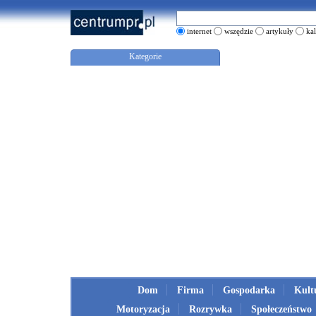
internet
wszędzie
artykuły
ka
Kategorie
Dom
Firma
Gospodarka
Kult
Motoryzacja
Rozrywka
Społeczeństwo