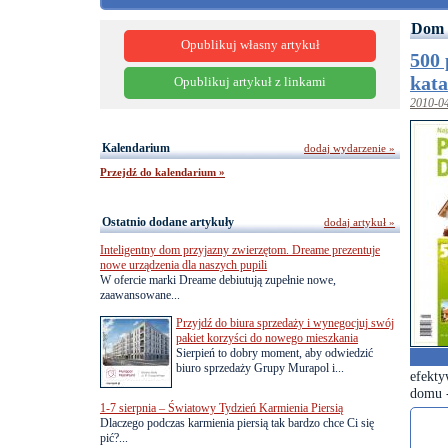
Dom 
Opublikuj własny artykuł
500
kata
Opublikuj artykuł z linkami
2010-0
Kalendarium
dodaj wydarzenie »
Przejdź do kalendarium »
Ostatnio dodane artykuły
dodaj artykuł »
Inteligentny dom przyjazny zwierzętom. Dreame prezentuje
nowe urządzenia dla naszych pupili
W ofercie marki Dreame debiutują zupełnie nowe,
zaawansowane...
Przyjdź do biura sprzedaży i wynegocjuj swój
pakiet korzyści do nowego mieszkania
Sierpień to dobry moment, aby odwiedzić
biuro sprzedaży Grupy Murapol i...
efekt
domu -
1-7 sierpnia – Światowy Tydzień Karmienia Piersią
Dlaczego podczas karmienia piersią tak bardzo chce Ci się
pić?...