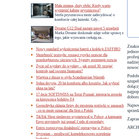
Mała zmiana, duży efekt. Kiedy warto
wymienić kabinę prysznicową?
Strefa prysznicowa może zadecydować o
komforcie całej łazienki. Gdy...
Dreame G12 Dual zastąpi nawet 5 urządzeń
Marka Dreame doskonale zdaje sobie sprawę z
tego, jakie wyzwania czekają na...
Znako
Nowy standard wykończenia baterii z kolekcji ZAFFIRO
jedno
Służebność przesyłu: rosnące ryzyko prawne dla
profe
przedsiębiorstw sieciowych. Sygnity prezentuje rozwią
nadzie
Życie od wypłaty do wypłaty – jak przed 30. przejąć
nowocz
kontrolę nad swoimi finansami?
Podobn
Wnętrza z duszą w stylu Scandinavian Warmth
uzupe
Jedna decyzja, 20 lat komfortu albo kosztów. Jak wybrać
dołą
okna na lata?
najpop
17-lecie SOFTSWISS na Torze Poznań: integracja zespołu
doboru
za kierownicą bolidów F4
Najnow
Geopolityka skłania firmy do mrożenia gotówki w zapasach
sprzed
- co to może oznaczać dla firm z Polski
TikTok Shop niedawno wystartował w Polsce, a kampanie
Zapras
Enyo przyniosły już ponad 1 mln zł sprzedaży.
ARCHI
Entrix rozpoczyna działalność operacyjną w Polsce
Styropian – możliwość kompleksowego ocieplenia