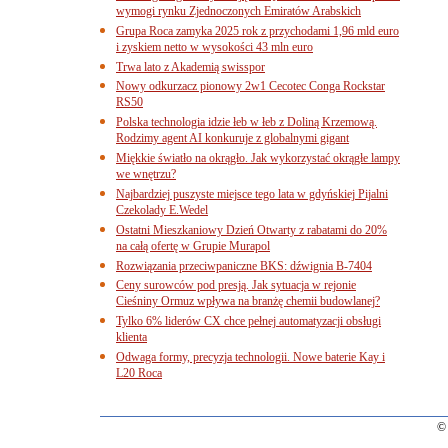
wymogi rynku Zjednoczonych Emiratów Arabskich
Grupa Roca zamyka 2025 rok z przychodami 1,96 mld euro
i zyskiem netto w wysokości 43 mln euro
Trwa lato z Akademią swisspor
Nowy odkurzacz pionowy 2w1 Cecotec Conga Rockstar
RS50
Polska technologia idzie łeb w łeb z Doliną Krzemową.
Rodzimy agent AI konkuruje z globalnymi gigant
Miękkie światło na okrągło. Jak wykorzystać okrągłe lampy
we wnętrzu?
Najbardziej puszyste miejsce tego lata w gdyńskiej Pijalni
Czekolady E.Wedel
Ostatni Mieszkaniowy Dzień Otwarty z rabatami do 20%
na całą ofertę w Grupie Murapol
Rozwiązania przeciwpaniczne BKS: dźwignia B-7404
Ceny surowców pod presją. Jak sytuacja w rejonie
Cieśniny Ormuz wpływa na branżę chemii budowlanej?
Tylko 6% liderów CX chce pełnej automatyzacji obsługi
klienta
Odwaga formy, precyzja technologii. Nowe baterie Kay i
L20 Roca
© 