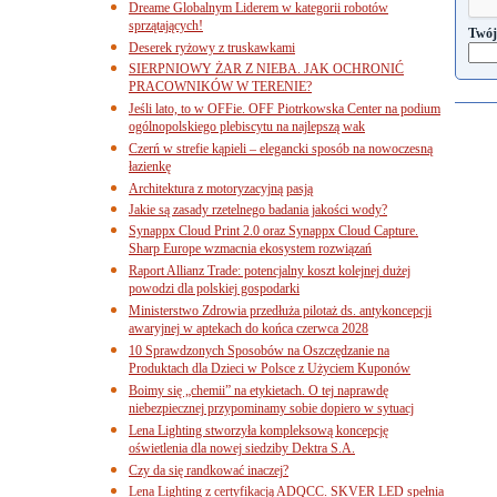
Dreame Globalnym Liderem w kategorii robotów
sprzątających!
Twój
Deserek ryżowy z truskawkami
SIERPNIOWY ŻAR Z NIEBA. JAK OCHRONIĆ
PRACOWNIKÓW W TERENIE?
Jeśli lato, to w OFFie. OFF Piotrkowska Center na podium
ogólnopolskiego plebiscytu na najlepszą wak
Czerń w strefie kąpieli – elegancki sposób na nowoczesną
łazienkę
Architektura z motoryzacyjną pasją
Jakie są zasady rzetelnego badania jakości wody?
Synappx Cloud Print 2.0 oraz Synappx Cloud Capture.
Sharp Europe wzmacnia ekosystem rozwiązań
Raport Allianz Trade: potencjalny koszt kolejnej dużej
powodzi dla polskiej gospodarki
Ministerstwo Zdrowia przedłuża pilotaż ds. antykoncepcji
awaryjnej w aptekach do końca czerwca 2028
10 Sprawdzonych Sposobów na Oszczędzanie na
Produktach dla Dzieci w Polsce z Użyciem Kuponów
Boimy się „chemii” na etykietach. O tej naprawdę
niebezpiecznej przypominamy sobie dopiero w sytuacj
Lena Lighting stworzyła kompleksową koncepcję
oświetlenia dla nowej siedziby Dektra S.A.
Czy da się randkować inaczej?
Lena Lighting z certyfikacją ADQCC. SKVER LED spełnia