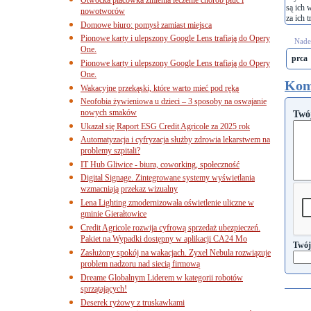
są ich 
nowotworów
za ich t
Domowe biuro: pomysł zamiast miejsca
Pionowe karty i ulepszony Google Lens trafiają do Opery
Nades
One.
prca
Pionowe karty i ulepszony Google Lens trafiają do Opery
One.
Kom
Wakacyjne przekąski, które warto mieć pod ręką
Neofobia żywieniowa u dzieci – 3 sposoby na oswajanie
nowych smaków
Twó
Ukazał się Raport ESG Credit Agricole za 2025 rok
Automatyzacja i cyfryzacja służby zdrowia lekarstwem na
problemy szpitali?
IT Hub Gliwice - biura, coworking, społeczność
Digital Signage. Zintegrowane systemy wyświetlania
wzmacniają przekaz wizualny
Lena Lighting zmodernizowała oświetlenie uliczne w
gminie Gierałtowice
Credit Agricole rozwija cyfrową sprzedaż ubezpieczeń.
Pakiet na Wypadki dostępny w aplikacji CA24 Mo
Twój
Zasłużony spokój na wakacjach. Zyxel Nebula rozwiązuje
problem nadzoru nad siecią firmową
Dreame Globalnym Liderem w kategorii robotów
sprzątających!
Deserek ryżowy z truskawkami