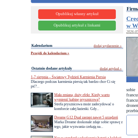
Firm
Opublikuj własny artykuł
Cred
w W
Opublikuj artykuł z linkami
2026-0
Kalendarium
dodaj wydarzenie »
Przejdź do kalendarium »
Ostatnio dodane artykuły
dodaj artykuł »
1-7 sierpnia – Światowy Tydzień Karmienia Piersią
Dlaczego podczas karmienia piersią tak bardzo chce Ci się
pić?...
sobie
francu
Mała zmiana, duży efekt. Kiedy warto
wymienić kabinę prysznicową?
francu
Strefa prysznicowa może zadecydować o
drone
komforcie całej łazienki. Gdy...
przebi
Dreame G12 Dual zastąpi nawet 5 urządzeń
Marka Dreame doskonale zdaje sobie sprawę z
tego, jakie wyzwania czekają na...
Nowy standard wykończenia baterii z kolekcji