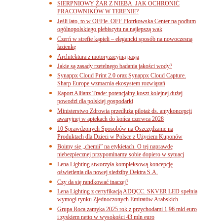
SIERPNIOWY ŻAR Z NIEBA. JAK OCHRONIĆ
PRACOWNIKÓW W TERENIE?
Jeśli lato, to w OFFie. OFF Piotrkowska Center na podium
ogólnopolskiego plebiscytu na najlepszą wak
Czerń w strefie kąpieli – elegancki sposób na nowoczesną
łazienkę
Architektura z motoryzacyjną pasją
Jakie są zasady rzetelnego badania jakości wody?
Synappx Cloud Print 2.0 oraz Synappx Cloud Capture.
Sharp Europe wzmacnia ekosystem rozwiązań
Raport Allianz Trade: potencjalny koszt kolejnej dużej
powodzi dla polskiej gospodarki
Ministerstwo Zdrowia przedłuża pilotaż ds. antykoncepcji
awaryjnej w aptekach do końca czerwca 2028
10 Sprawdzonych Sposobów na Oszczędzanie na
Produktach dla Dzieci w Polsce z Użyciem Kuponów
Boimy się „chemii” na etykietach. O tej naprawdę
niebezpiecznej przypominamy sobie dopiero w sytuacj
Lena Lighting stworzyła kompleksową koncepcję
oświetlenia dla nowej siedziby Dektra S.A.
Czy da się randkować inaczej?
Lena Lighting z certyfikacją ADQCC. SKVER LED spełnia
wymogi rynku Zjednoczonych Emiratów Arabskich
Grupa Roca zamyka 2025 rok z przychodami 1,96 mld euro
i zyskiem netto w wysokości 43 mln euro