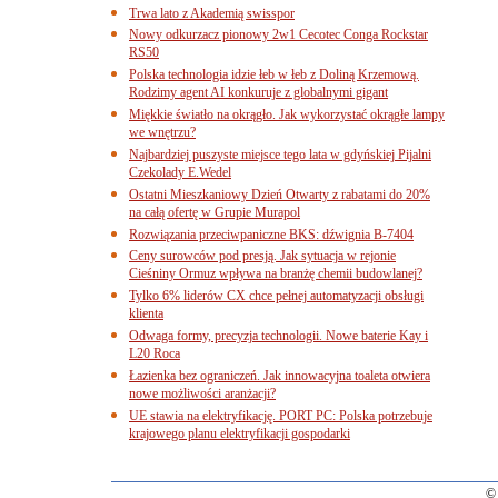
Trwa lato z Akademią swisspor
Nowy odkurzacz pionowy 2w1 Cecotec Conga Rockstar
RS50
Polska technologia idzie łeb w łeb z Doliną Krzemową.
Rodzimy agent AI konkuruje z globalnymi gigant
Miękkie światło na okrągło. Jak wykorzystać okrągłe lampy
we wnętrzu?
Najbardziej puszyste miejsce tego lata w gdyńskiej Pijalni
Czekolady E.Wedel
Ostatni Mieszkaniowy Dzień Otwarty z rabatami do 20%
na całą ofertę w Grupie Murapol
Rozwiązania przeciwpaniczne BKS: dźwignia B-7404
Ceny surowców pod presją. Jak sytuacja w rejonie
Cieśniny Ormuz wpływa na branżę chemii budowlanej?
Tylko 6% liderów CX chce pełnej automatyzacji obsługi
klienta
Odwaga formy, precyzja technologii. Nowe baterie Kay i
L20 Roca
Łazienka bez ograniczeń. Jak innowacyjna toaleta otwiera
nowe możliwości aranżacji?
UE stawia na elektryfikację. PORT PC: Polska potrzebuje
krajowego planu elektryfikacji gospodarki
© 