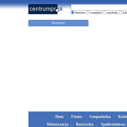
internet
wszędzie
artykuły
ka
Kategorie
Dom
Firma
Gospodarka
Kult
Motoryzacja
Rozrywka
Społeczeństwo