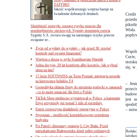
ZAFFIRO
Jakość współczesnego wnętrza bazuje na
świadomie dobranych detalach.
Credi
przed
piknik
Służebność przesyłu: rosnące ryzyko prawne dla
Wisła.
przedsiębiorstw sieciowych. Sygnity prezentuje rozwią
popływ
Sygnity S.A. zwraca uwagę na narastające ryzyko prawne
związane ze...
Życie od wypłaty do wypłaty – jak przed 30. przejąć
Wspól
kontrolę nad swoimi finansami?
Curie,
Wnętrza z duszą w stylu Scandinavian Warmth
stoisk
Jedna decyzja, 20 lat komfortu albo kosztów. Jak wybrać
się, w
okna na lata?
17-lecie SOFTSWISS na Torze Poznań: integracja zespołu
za kierownicą bolidów F4
– Jes
Geopolityka skłania firmy do mrożenia gotówki w zapasach
przec
- co to może oznaczać dla firm z Polski
budowa
TikTok Shop niedawno wystartował w Polsce, a kampanie
jest 
Enyo przyniosły już ponad 1 mln zł sprzedaży.
spodob
Entrix rozpoczyna działalność operacyjną w Polsce
– mówi
Styropian – możliwość kompleksowego ocieplenia
budynku
Psi Patrol i dinozaury opanują G City Biała. Przed
mieszkańcami Białegostoku dzień pełen rodzinnych
Redakcj
użytko
Otwocka placówka zmienia leczenie chorób płuc i