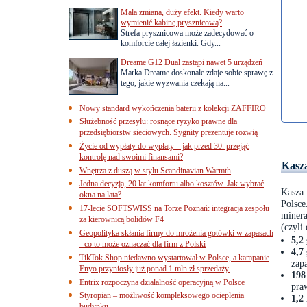
Mała zmiana, duży efekt. Kiedy warto
wymienić kabinę prysznicową?
Strefa prysznicowa może zadecydować o
komforcie całej łazienki. Gdy...
Dreame G12 Dual zastąpi nawet 5 urządzeń
Marka Dreame doskonale zdaje sobie sprawę z
tego, jakie wyzwania czekają na...
Nowy standard wykończenia baterii z kolekcji ZAFFIRO
Służebność przesyłu: rosnące ryzyko prawne dla
przedsiębiorstw sieciowych. Sygnity prezentuje rozwią
Życie od wypłaty do wypłaty – jak przed 30. przejąć
kontrolę nad swoimi finansami?
Kasz
Wnętrza z duszą w stylu Scandinavian Warmth
Jedna decyzja, 20 lat komfortu albo kosztów. Jak wybrać
Kasza 
okna na lata?
Polsc
17-lecie SOFTSWISS na Torze Poznań: integracja zespołu
miner
za kierownicą bolidów F4
(czyli
Geopolityka skłania firmy do mrożenia gotówki w zapasach
5,2
- co to może oznaczać dla firm z Polski
4,7
TikTok Shop niedawno wystartował w Polsce, a kampanie
zap
Enyo przyniosły już ponad 1 mln zł sprzedaży.
198
Entrix rozpoczyna działalność operacyjną w Polsce
pra
Styropian – możliwość kompleksowego ocieplenia
1,2