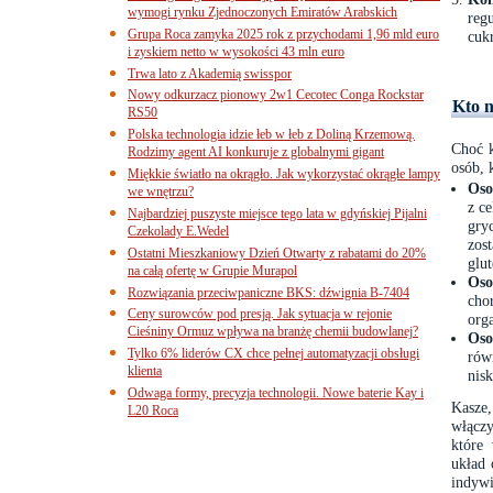
wymogi rynku Zjednoczonych Emiratów Arabskich
reg
Grupa Roca zamyka 2025 rok z przychodami 1,96 mld euro
cuk
i zyskiem netto w wysokości 43 mln euro
Trwa lato z Akademią swisspor
Nowy odkurzacz pionowy 2w1 Cecotec Conga Rockstar
Kto n
RS50
Polska technologia idzie łeb w łeb z Doliną Krzemową.
Choć k
Rodzimy agent AI konkuruje z globalnymi gigant
osób, 
Miękkie światło na okrągło. Jak wykorzystać okrągłe lampy
Oso
we wnętrzu?
z c
Najbardziej puszyste miejsce tego lata w gdyńskiej Pijalni
gryc
Czekolady E.Wedel
zos
Ostatni Mieszkaniowy Dzień Otwarty z rabatami do 20%
glu
na całą ofertę w Grupie Murapol
Oso
Rozwiązania przeciwpaniczne BKS: dźwignia B-7404
cho
Ceny surowców pod presją. Jak sytuacja w rejonie
org
Cieśniny Ormuz wpływa na branżę chemii budowlanej?
Oso
Tylko 6% liderów CX chce pełnej automatyzacji obsługi
rów
klienta
nis
Odwaga formy, precyzja technologii. Nowe baterie Kay i
Kasze,
L20 Roca
włączy
które
układ
indyw