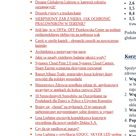
Dreame Globalnym Liderem w kategorii robotów
2,6
sprzątających!
1,5
Deserek ryżowy z truskawkami
0,4
1,5
SIERPNIOWY ŻAR Z NIEBA. JAK OCHRONIĆ
tra
PRACOWNIKÓW W TERENIE?
Jeśli lato, to w OFFie. OFF Piotrkowska Center na podium
Podob
ogólnopolskiego plebiscytu na najlepszą wak
glukan
Czerń w strefie kąpieli – elegancki sposób na nowoczesną
łazienkę
Architektura z motoryzacyjną pasją
Korzy
Jakie są zasady rzetelnego badania jakości wody?
Synappx Cloud Print 2.0 oraz Synappx Cloud Capture.
Spoży
Sharp Europe wzmacnia ekosystem rozwiązań
zdrowo
Raport Allianz Trade: potencjalny koszt kolejnej dużej
Wsp
powodzi dla polskiej gospodarki
w bł
Ministerstwo Zdrowia przedłuża pilotaż ds. antykoncepcji
zap
awaryjnej w aptekach do końca czerwca 2028
Wsp
10 Sprawdzonych Sposobów na Oszczędzanie na
tyc
Produktach dla Dzieci w Polsce z Użyciem Kuponów
ukł
Boimy się „chemii” na etykietach. O tej naprawdę
Wzm
niebezpiecznej przypominamy sobie dopiero w sytuacj
żel
Lena Lighting stworzyła kompleksową koncepcję
Pop
oświetlenia dla nowej siedziby Dektra S.A.
mag
Czy da się randkować inaczej?
sam
Lena Lighting z certyfikacją ADQCC. SKVER LED spełnia
Kon