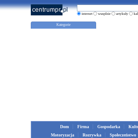
internet
wszędzie
artykuły
ka
Kategorie
Dom
Firma
Gospodarka
Kult
Motoryzacja
Rozrywka
Społeczeństwo