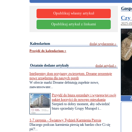
Gosp
Opublikuj własny artykuł
Czy 
2025-0
Opublikuj artykuł z linkami
Kalendarium
dodaj wydarzenie »
Przejdź do kalendarium »
Ostatnio dodane artykuły
dodaj artykuł »
Inteligentny dom przyjazny zwierzętom. Dreame prezentuje
nowe urządzenia dla naszych pupili
W ofercie marki Dreame debiutują zupełnie nowe,
zaawansowane...
Przyjdź do biura sprzedaży i wynegocjuj swój
Z
pakiet korzyści do nowego mieszkania
Sierpień to dobry moment, aby odwiedzić
biuro sprzedaży Grupy Murapol i...
1-7 sierpnia – Światowy Tydzień Karmienia Piersią
Dlaczego podczas karmienia piersią tak bardzo chce Ci się
pić?...