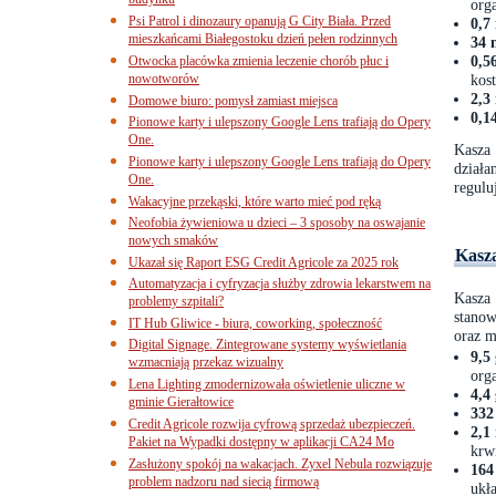
budynku
org
Psi Patrol i dinozaury opanują G City Biała. Przed
0,7
mieszkańcami Białegostoku dzień pełen rodzinnych
34 
0,5
Otwocka placówka zmienia leczenie chorób płuc i
nowotworów
kos
2,3
Domowe biuro: pomysł zamiast miejsca
0,1
Pionowe karty i ulepszony Google Lens trafiają do Opery
One.
Kasza 
Pionowe karty i ulepszony Google Lens trafiają do Opery
działa
One.
regulu
Wakacyjne przekąski, które warto mieć pod ręką
Neofobia żywieniowa u dzieci – 3 sposoby na oswajanie
nowych smaków
Kasza
Ukazał się Raport ESG Credit Agricole za 2025 rok
Automatyzacja i cyfryzacja służby zdrowia lekarstwem na
Kasza 
problemy szpitali?
stanow
IT Hub Gliwice - biura, coworking, społeczność
oraz m
Digital Signage. Zintegrowane systemy wyświetlania
9,5
wzmacniają przekaz wizualny
org
Lena Lighting zmodernizowała oświetlenie uliczne w
4,4
gminie Gierałtowice
332
Credit Agricole rozwija cyfrową sprzedaż ubezpieczeń.
2,1
Pakiet na Wypadki dostępny w aplikacji CA24 Mo
krw
Zasłużony spokój na wakacjach. Zyxel Nebula rozwiązuje
164
problem nadzoru nad siecią firmową
ukł