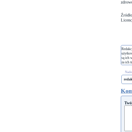
zdrowo
Źródło
Licenc
Redakcj
użytko
są ich 
za ich t
Nades
reda
Kom
Twó