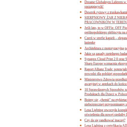
Dreame Globalnym Liderem w k
sprzątających!
Deserek ryżowy z truskawkami
SIERPNIOWY ŻAR Z NIEB
PRACOWNIKÓW W TERENI
Jeśli lato, to w OFFie. OFF P
ogólnopolskiego plebiscytu na 
Czerń w strefie kąpieli – eleg
łazienkę
Architektura z motoryzacyjną p
Jakie są zasady rzetelnego bad
Synappx Cloud Print 2.0 oraz 
Sharp Europe wzmacnia ekosys
Raport Allianz Trade: potencjal
powodzi dla polskiej gospodark
Ministerstwo Zdrowia przedłuża
awaryjnej w aptekach do końca
10 Sprawdzonych Sposobów na
Produktach dla Dzieci w Pols
Boimy się „chemii” na etykieta
niebezpiecznej przypominamy s
Lena Lighting stworzyła komp
oświetlenia dla nowej siedziby
Czy da się randkować inaczej?
Lena Lighting z certyfikacj