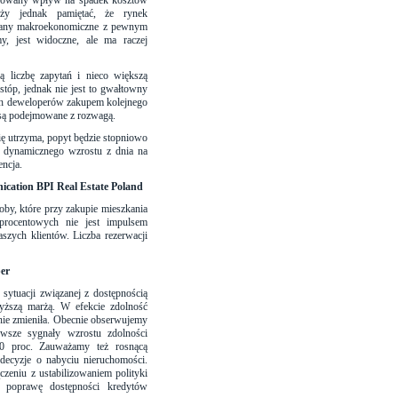
rkowany wpływ na spadek kosztów
eży jednak pamiętać, że rynek
 zmiany makroekonomiczne z pewnym
y, jest widoczne, ale ma raczej
ą liczbę zapytań i nieco większą
óp, jednak nie jest to gwałtowny
ch deweloperów zakupem kolejnego
e są podejmowane z rozwagą.
ię utrzyma, popyt będzie stopniowo
ć dynamicznego wzrostu z dnia na
encja.
ication BPI Real Estate Poland
by, które przy zakupie mieszkania
 procentowych nie jest impulsem
zych klientów. Liczba rezerwacji
er
sytuacji związanej z dostępnością
yższą marżą. W efekcie zdolność
nie zmieniła. Obecnie obserwujemy
wsze sygnały wzrostu zdolności
0 proc. Zauważamy też rosnącą
 decyzje o nabyciu nieruchomości.
zeniu z ustabilizowaniem polityki
 poprawę dostępności kredytów