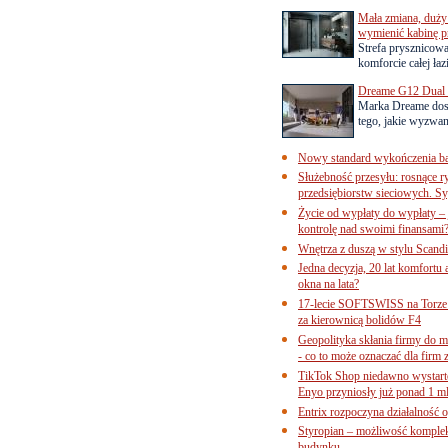
Mała zmiana, duży 
wymienić kabinę p
Strefa prysznicow
komforcie całej łaz
Dreame G12 Dual z
Marka Dreame dosk
tego, jakie wyzwani
Nowy standard wykończenia ba
Służebność przesyłu: rosnące r
przedsiębiorstw sieciowych. Sy
Życie od wypłaty do wypłaty – 
kontrolę nad swoimi finansami
Wnętrza z duszą w stylu Scand
Jedna decyzja, 20 lat komfortu
okna na lata?
17-lecie SOFTSWISS na Torze P
za kierownicą bolidów F4
Geopolityka skłania firmy do 
- co to może oznaczać dla firm 
TikTok Shop niedawno wystart
Enyo przyniosły już ponad 1 ml
Entrix rozpoczyna działalność 
Styropian – możliwość komple