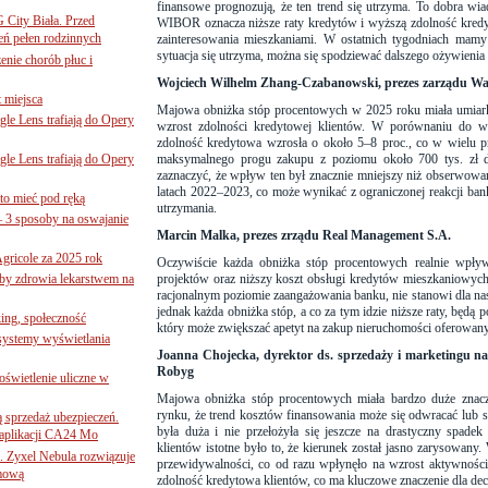
finansowe prognozują, że ten trend się utrzyma. To dobra wi
G City Biała. Przed
WIBOR oznacza niższe raty kredytów i wyższą zdolność kredy
eń pełen rodzinnych
zainteresowania mieszkaniami. W ostatnich tygodniach mamy w
sytuacja się utrzyma, można się spodziewać dalszego ożywienia
nie chorób płuc i
Wojciech Wilhelm Zhang-Czabanowski, prezes zarządu W
 miejsca
Majowa obniżka stóp procentowych w 2025 roku miała umiar
le Lens trafiają do Opery
wzrost zdolności kredytowej klientów. W porównaniu do wcz
zdolność kredytowa wzrosła o około 5–8 proc., co w wielu p
le Lens trafiają do Opery
maksymalnego progu zakupu z poziomu około 700 tys. zł d
zaznaczyć, że wpływ ten był znacznie mniejszy niż obserwow
latach 2022–2023, co może wynikać z ograniczonej reakcji b
to mieć pod ręką
utrzymania.
– 3 sposoby na oswajanie
Marcin Malka, prezes zrządu Real Management S.A.
gricole za 2025 rok
Oczywiście każda obniżka stóp procentowych realnie wpływ
żby zdrowia lekarstwem na
projektów oraz niższy koszt obsługi kredytów mieszkaniowyc
racjonalnym poziomie zaangażowania banku, nie stanowi dla na
jednak każda obniżka stóp, a co za tym idzie niższe raty, będą
ing, społeczność
który może zwiększać apetyt na zakup nieruchomości oferowan
 systemy wyświetlania
Joanna Chojecka, dyrektor ds. sprzedaży i marketingu 
Robyg
świetlenie uliczne w
Majowa obniżka stóp procentowych miała bardzo duże znac
rynku, że trend kosztów finansowania może się odwracać lub s
ą sprzedaż ubezpieczeń.
była duża i nie przełożyła się jeszcze na drastyczny spade
 aplikacji CA24 Mo
klientów istotne było to, że kierunek został jasno zarysowany.
. Zyxel Nebula rozwiązuje
przewidywalności, co od razu wpłynęło na wzrost aktywności
rmową
zdolność kredytowa klientów, co ma kluczowe znaczenie dla de