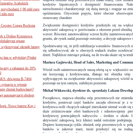
Majowa obniżka stóp procentowych miała realny, choć umia
Emiratów Arabskich
kredytów hipotecznych i dostępność finansowania. Nal
nieruchomości charakteryzuje się dużą inercją i reaguje na
 przychodami 1,96 mld euro
opóźnieniem. Ożywienie popytu, które obecnie obserwujem
3 mln euro
stonowany charakter.
Zwiększenie dostępności kredytów przełożyło się na większ
Cecotec Conga Rockstar
aktywność zakupową w porównaniu z okresem przed obniżką st
wzrost. Również zanotowaliśmy wzrost liczby zainteresowany
 łeb z Doliną Krzemową.
gruntu, ale rynek nadal pozostaje ostrożny, a decyzje zakupow
globalnymi gigant
Spodziewamy się, że jeśli stabilizacja warunków finansowych s
k wykorzystać okrągłe lampy
się odbudowywał, ale w obecnych realiach trudno oczekiwa
dzień. Najbliższe miesiące pokażą, na ile trwała okaże się ta tend
go lata w gdyńskiej Pijalni
Mariusz Gajżewski, Head of Sales, Marketing and Commun
twarty z rabatami do 20%
Wśród osób zainteresowanych naszą ofertą są w większości oso
l
nie korzystają z kredytowania, dlatego też obniżka stóp
wpływającym na zwiększenie aktywności zakupowej wśród nas
BKS: dźwignia B-7404
pozostaje na tym samym, stabilnym poziomie.
sytuacja w rejonie
nżę chemii budowlanej?
Michał Witkowski, dyrektor ds. sprzedaży Lokum Dewelop
j automatyzacji obsługi
Początkowo, majowa obniżka stóp procentowych nie zmieniła 
kredytów, ponieważ część banków zaczęła oferować je z w
ogii. Nowe baterie Kay i
kredytowa osób chcących zakupić mieszkanie niemal wcale się 
duże zróżnicowanie ofert bankowych i odnotowujemy pier
kredytowej potencjalnych nabywców - średnio o około 1
aktywność zakupową, lecz klienci nadal ostrożnie podejmują
Dopiero kontynuacja cyklu obniżek stóp procentowych w połąc
banków w zakresie marż, może przełożyć się na realną