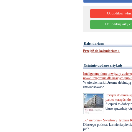
Opublikuj włas
Opublikuj artyku
Kalendarium
Przejdź do kalendarium »
Ostatnio dodane artykuły
Inteligentny dom przyjazny zwierz
nowe urządzenia dla naszych pupil
W ofercie marki Dreame debiutują 
zaawansowane...
Przyjdź do biura s
pakiet korzyści d
Sierpień to dobry
biuro sprzedaży Gr
1-7 sierpnia – Światowy Tydzień K
Dlaczego podczas karmienia piersią
pić?...