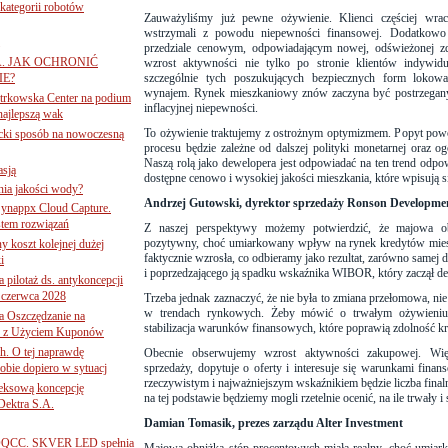
ategorii robotów
Zauważyliśmy już pewne ożywienie. Klienci częściej wra
wstrzymali z powodu niepewności finansowej. Dodatkowo 
przedziale cenowym, odpowiadającym nowej, odświeżonej zd
A. JAK OCHRONIĆ
wzrost aktywności nie tylko po stronie klientów indywidu
E?
szczególnie tych poszukujących bezpiecznych form lokow
wynajem. Rynek mieszkaniowy znów zaczyna być postrzegany 
iotrkowska Center na podium
inflacyjnej niepewności.
najlepszą wak
To ożywienie traktujemy z ostrożnym optymizmem. Popyt powo
ancki sposób na nowoczesną
procesu będzie zależne od dalszej polityki monetarnej oraz o
Naszą rolą jako dewelopera jest odpowiadać na ten trend odpow
asją
dostępne cenowo i wysokiej jakości mieszkania, które wpisują s
ania jakości wody?
Andrzej Gutowski, dyrektor sprzedaży Ronson Developme
Synappx Cloud Capture.
tem rozwiązań
Z naszej perspektywy możemy potwierdzić, że majowa ob
pozytywny, choć umiarkowany wpływ na rynek kredytów mie
ny koszt kolejnej dużej
faktycznie wzrosła, co odbieramy jako rezultat, zarówno samej de
i
i poprzedzającego ją spadku wskaźnika WIBOR, który zaczął del
 pilotaż ds. antykoncepcji
 czerwca 2028
Trzeba jednak zaznaczyć, że nie była to zmiana przełomowa, n
w trendach rynkowych. Żeby mówić o trwałym ożywieniu, 
 Oszczędzanie na
stabilizacja warunków finansowych, które poprawią zdolność k
ce z Użyciem Kuponów
ch. O tej naprawdę
Obecnie obserwujemy wzrost aktywności zakupowej. Wię
obie dopiero w sytuacj
sprzedaży, dopytuje o oferty i interesuje się warunkami fina
rzeczywistym i najważniejszym wskaźnikiem będzie liczba fin
leksową koncepcję
na tej podstawie będziemy mogli rzetelnie ocenić, na ile trwały i s
 Dektra S.A.
Damian Tomasik, prezes zarządu Alter Investment
ą ADQCC. SKVER LED spełnia