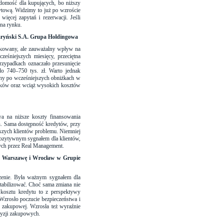
adomość dla kupujących, bo niższy
tową. Widzimy to już po wzroście
ięcej zapytań i rezerwacji. Jeśli
 na rynku.
aryński S.A. Grupa Holdingowa
kowany, ale zauważalny wpływ na
eśniejszych miesięcy, przeciętna
rzypadkach oznaczało przesunięcie
o 740–750 tys. zł. Warto jednak
any po wcześniejszych obniżkach w
anków oraz wciąż wysokich kosztów
a na niższe koszty finansowania
h. Sama dostępność kredytów, przy
szych klientów problemu. Niemniej
 pozytywnym sygnałem dla klientów,
ych przez Real Management.
na Warszawę i Wrocław w Grupie
zenie. Była ważnym sygnałem dla
tabilizować. Choć sama zmiana nie
k kosztu kredytu to z perspektywy
 Wzrosło poczucie bezpieczeństwa i
 zakupowej. Wzrosła też wyraźnie
cyzji zakupowych.