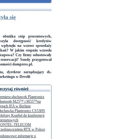
yła się
obniżka stóp procentowych,
pszyła dostępność kredytów
, wpłynęła na wzrost sprzedaży
kań? W jakim stopniu wzrosła
kupowa? Czy firmy odnotowały
 rezerwacji? Sondę przygotował
homości dompress.pl.
a, dyrektor zarządzający ds.
arketingu w Develii
eczytaj również
remiera słuchawek Plantronics
luetooth M25™ i M55™na
argach IFA w Berlinie
łuchawka Plantronics CS530N
elefony Konftel do konferencji
nternetowych
ONTEL-TELECOM
rzedstawicielem RTX w Polsce
odstawowe informacje o