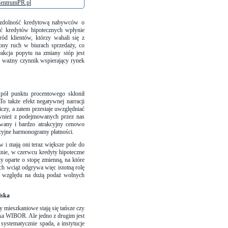
entrumPR.pl
 zdolność kredytową nabywców o
ść kredytów hipotecznych wpłynie
ód klientów, którzy wahali się z
ony ruch w biurach sprzedaży, co
eakcja popytu na zmiany stóp jest
to ważny czynnik wspierający rynek
pół punktu procentowego skłonił
o także efekt negatywnej narracji
czy, a zatem przestaje uwzględniać
wnież z podejmowanych przez nas
wany i bardzo atrakcyjny cenowo
cyjne harmonogramy płatności.
w i mają oni teraz większe pole do
alnie, w czerwcu kredyty hipoteczne
y oparte o stopę zmienną, na które
h wciąż odgrywa więc istotną rolę
ze względu na dużą podaż wolnych
lska
 mieszkaniowe stają się tańsze czy
ika WIBOR. Ale jedno z drugim jest
ystematycznie spada, a instytucje