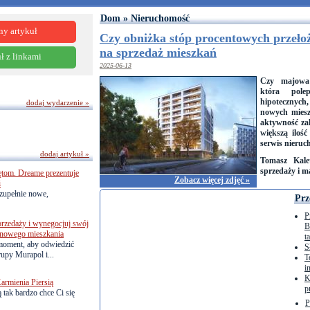
Dom » Nieruchomość
ny artykuł
Czy obniżka stóp procentowych przełoż
na sprzedaż mieszkań
ł z linkami
2025-06-13
Czy majowa 
która pole
hipotecznych
dodaj wydarzenie »
nowych miesz
aktywność za
większą ilość
serwis nieruc
dodaj artykuł »
Tomasz Kalet
sprzedaży i m
ętom. Dreame prezentuje
Zobacz więcej zdjęć »
i
zupełnie nowe,
Prz
P
przedaży i wynegocjuj swój
B
o nowego mieszkania
t
 moment, aby odwiedzić
S
upy Murapol i...
T
i
K
armienia Piersią
p
 tak bardzo chce Ci się
P