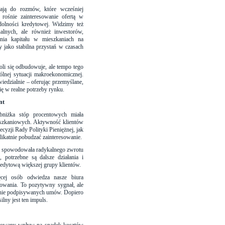
cają do rozmów, które wcześniej
rośnie zainteresowanie ofertą w
olności kredytowej. Widzimy też
alnych, ale również inwestorów,
ania kapitału w mieszkaniach na
jako stabilna przystań w czasach
li się odbudowuje, ale tempo tego
gólnej sytuacji makroekonomicznej.
iedzialnie – oferując przemyślane,
ię w realne potrzeby rynku.
nt
niżka stóp procentowych miała
szkaniowych. Aktywność klientów
cyzji Rady Polityki Pieniężnej, jak
ikatnie pobudzać zainteresowanie.
ie spowodowała radykalnego zwrotu
potrzebne są dalsze działania i
redytową większej grupy klientów.
cej osób odwiedza nasze biura
nsowania. To pozytywny sygnał, ale
alnie podpisywanych umów. Dopiero
ilny jest ten impuls.