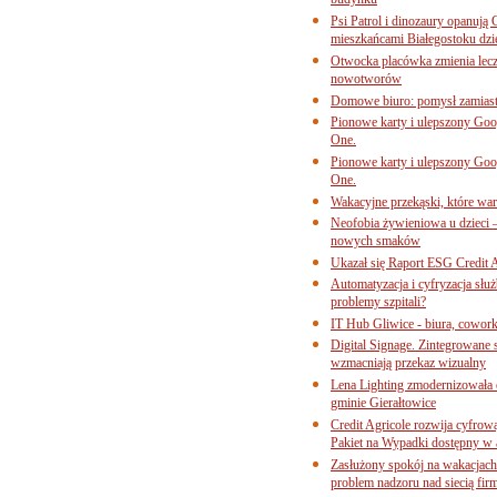
budynku
Psi Patrol i dinozaury opanują 
mieszkańcami Białegostoku dzi
Otwocka placówka zmienia lecze
nowotworów
Domowe biuro: pomysł zamiast
Pionowe karty i ulepszony Goog
One.
Pionowe karty i ulepszony Goog
One.
Wakacyjne przekąski, które war
Neofobia żywieniowa u dzieci 
nowych smaków
Ukazał się Raport ESG Credit A
Automatyzacja i cyfryzacja słu
problemy szpitali?
IT Hub Gliwice - biura, cowork
Digital Signage. Zintegrowane
wzmacniają przekaz wizualny
Lena Lighting zmodernizowała o
gminie Gierałtowice
Credit Agricole rozwija cyfrow
Pakiet na Wypadki dostępny w
Zasłużony spokój na wakacjach
problem nadzoru nad siecią fi