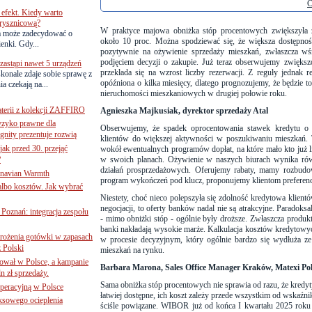
C
efekt. Kiedy warto
rysznicową?
W praktyce majowa obniżka stóp procentowych zwiększyła
a może zadecydować o
około 10 proc. Można spodziewać się, że większa dostępno
ienki. Gdy...
pozytywnie na ożywienie sprzedaży mieszkań, zwłaszcza wśr
podjęciem decyzji o zakupie. Już teraz obserwujemy zwiększ
astąpi nawet 5 urządzeń
przekłada się na wzrost liczby rezerwacji. Z reguły jednak r
onale zdaje sobie sprawę z
opóźniona o kilka miesięcy, dlatego prognozujemy, że będzie 
a czekają na...
nieruchomości mieszkaniowych w drugiej połowie roku.
terii z kolekcji ZAFFIRO
Agnieszka Majkusiak, dyrektor sprzedaży Atal
yzyko prawne dla
Obserwujemy, że spadek oprocentowania stawek kredytu o 
gnity prezentuje rozwią
klientów do większej aktywności w poszukiwaniu mieszkań. T
jak przed 30. przejąć
wokół ewentualnych programów dopłat, na które mało kto już li
?
w swoich planach. Ożywienie w naszych biurach wynika ró
działań prosprzedażowych. Oferujemy rabaty, mamy rozbudo
inavian Warmth
program wykończeń pod klucz, proponujemy klientom preferen
 albo kosztów. Jak wybrać
Niestety, choć nieco polepszyła się zdolność kredytowa klientó
negocjacji, to oferty banków nadal nie są atrakcyjne. Paradoks
oznań: integracja zespołu
- mimo obniżki stóp - ogólnie były droższe. Zwłaszcza produkt
banki nakładają wysokie marże. Kalkulacja kosztów kredytowyc
mrożenia gotówki w zapasach
w procesie decyzyjnym, który ogólnie bardzo się wydłuża 
z Polski
mieszkań na rynku.
ował w Polsce, a kampanie
Barbara Marona, Sales Office Manager Kraków, Matexi Po
n zł sprzedaży.
Sama obniżka stóp procentowych nie sprawia od razu, że kredyty
operacyjną w Polsce
łatwiej dostępne, ich koszt zależy przede wszystkim od wskaźn
ksowego ocieplenia
ściśle powiązane. WIBOR już od końca I kwartału 2025 roku s