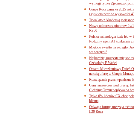
wymogi rynku Zjednoczonych 
Grupa Roca zamyka 2025 rok z
i zyskiem netto w wysokości 4
Trwa lato z Akademią swisspor
Nowy odkurzacz pionowy 2w1 
RS50
Polska technologia idzie łeb w
Rodzimy agent AI konkuruje z 
Miękkie światło na okrągło. Ja
we wnętrzu?
Najbardziej puszyste miejsce te
Czekolady E.Wedel
Ostatni Mieszkaniowy Dzień O
na całą ofertę w Grupie Murapo
Rozwiązania przeciwpaniczne 
Ceny surowców pod presją. Jak 
Cieśniny Ormuz wpływa na bra
Tylko 6% liderów CX chce pełne
klienta
Odwaga formy, precyzja technol
L20 Roca