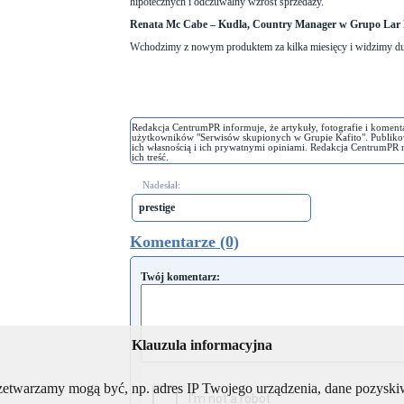
hipotecznych i odczuwalny wzrost sprzedaży.
Renata Mc Cabe – Kudla, Country Manager w Grupo Lar 
Wchodzimy z nowym produktem za kilka miesięcy i widzimy du
Redakcja CentrumPR informuje, że artykuły, fotografie i koment
użytkowników "Serwisów skupionych w Grupie Kafito". Publiko
ich własnością i ich prywatnymi opiniami. Redakcja CentrumPR 
ich treść.
Nadesłał:
prestige
Komentarze (0)
Twój komentarz:
Klauzula informacyjna
rzetwarzamy mogą być, np. adres IP Twojego urządzenia, dane pozys