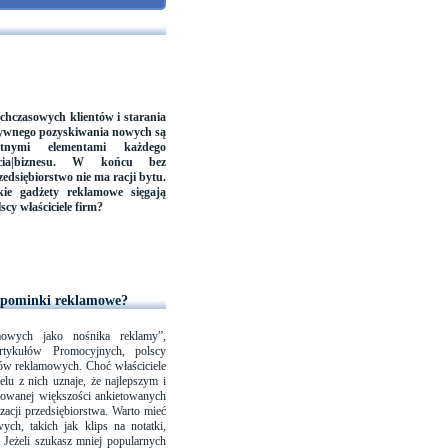
chczasowych klientów i starania
tywnego pozyskiwania nowych są
otnymi elementami każdego
ięcia|biznesu. W końcu bez
dsiębiorstwo nie ma racji bytu.
ie gadżety reklamowe sięgają
lscy właściciele firm?
 upominki reklamowe?
owych jako nośnika reklamy”,
tykułów Promocyjnych, polscy
tów reklamowych. Choć właściciele
elu z nich uznaje, że najlepszym i
owanej większości ankietowanych
acji przedsiębiorstwa. Warto mieć
ch, takich jak klips na notatki,
 Jeżeli szukasz mniej popularnych