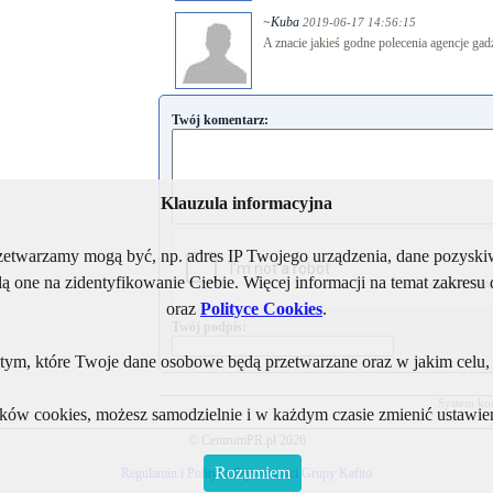
~Kuba
2019-06-17 14:56:15
A znacie jakieś godne polecenia agencje ga
Twój komentarz:
Klauzula informacyjna
rzetwarzamy mogą być, np. adres IP Twojego urządzenia, dane pozys
ą one na zidentyfikowanie Ciebie. Więcej informacji na temat zakres
oraz
Polityce Cookies
.
Twój podpis:
ym, które Twoje dane osobowe będą przetwarzane oraz w jakim celu, i
System ko
lików cookies, możesz samodzielnie i w każdym czasie zmienić ustawien
© CentrumPR.pl 2026
Rozumiem
Regulamin i Polityka Prywatności Grupy Kafito