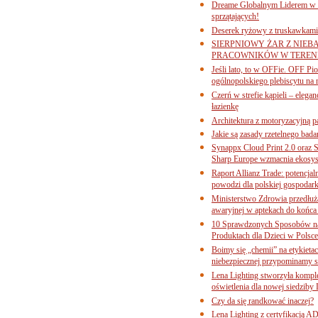
Dreame Globalnym Liderem w k
sprzątających!
Deserek ryżowy z truskawkami
SIERPNIOWY ŻAR Z NIEB
PRACOWNIKÓW W TERENI
Jeśli lato, to w OFFie. OFF P
ogólnopolskiego plebiscytu na 
Czerń w strefie kąpieli – eleg
łazienkę
Architektura z motoryzacyjną p
Jakie są zasady rzetelnego bad
Synappx Cloud Print 2.0 oraz 
Sharp Europe wzmacnia ekosys
Raport Allianz Trade: potencjal
powodzi dla polskiej gospodark
Ministerstwo Zdrowia przedłuża
awaryjnej w aptekach do końca
10 Sprawdzonych Sposobów na
Produktach dla Dzieci w Pols
Boimy się „chemii” na etykieta
niebezpiecznej przypominamy s
Lena Lighting stworzyła komp
oświetlenia dla nowej siedziby
Czy da się randkować inaczej?
Lena Lighting z certyfikacj