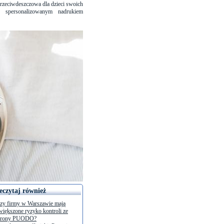
przeciwdeszczowa dla dzieci swoich
spersonalizowanym nadrukiem
eczytaj również
zy firmy w Warszawie mają
większone ryzyko kontroli ze
trony PUODO?