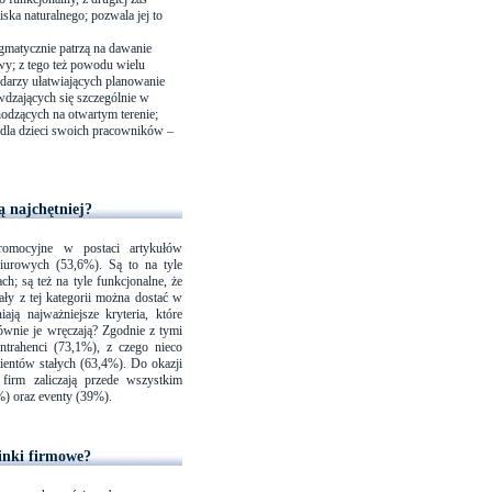
iska naturalnego; pozwala jej to
gmatycznie patrzą na dawanie
wy; z tego też powodu wielu
ndarzy ułatwiających planowanie
wdzających się szczególnie w
odzących na otwartym terenie;
e dla dzieci swoich pracowników –
ą najchętniej?
promocyjne w postaci artykułów
biurowych (53,6%). Są to na tyle
h; są też na tyle funkcjonalne, że
ały z tej kategorii można dostać w
ają najważniejsze kryteria, które
wnie je wręczają? Zgodnie z tymi
ntrahenci (73,1%), z czego nieco
ientów stałych (63,4%). Do okazji
firm zaliczają przede wszystkim
%) oraz eventy (39%).
inki firmowe?