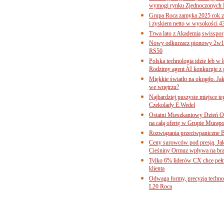
wymogi rynku Zjednoczonych 
Grupa Roca zamyka 2025 rok z
i zyskiem netto w wysokości 4
Trwa lato z Akademią swisspor
Nowy odkurzacz pionowy 2w1 
RS50
Polska technologia idzie łeb w
Rodzimy agent AI konkuruje z 
Miękkie światło na okrągło. Ja
we wnętrzu?
Najbardziej puszyste miejsce te
Czekolady E.Wedel
Ostatni Mieszkaniowy Dzień O
na całą ofertę w Grupie Murapo
Rozwiązania przeciwpaniczne 
Ceny surowców pod presją. Jak 
Cieśniny Ormuz wpływa na bra
Tylko 6% liderów CX chce pełne
klienta
Odwaga formy, precyzja technol
L20 Roca