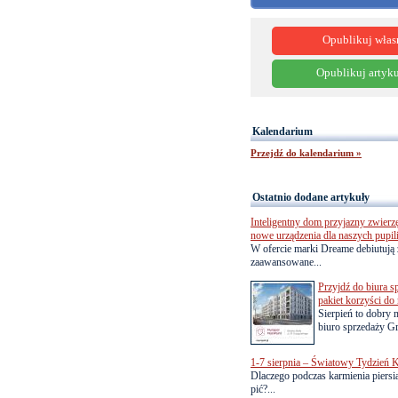
Opublikuj włas
Opublikuj artyku
Kalendarium
Przejdź do kalendarium »
Ostatnio dodane artykuły
Inteligentny dom przyjazny zwierz
nowe urządzenia dla naszych pupil
W ofercie marki Dreame debiutują 
zaawansowane...
Przyjdź do biura s
pakiet korzyści d
Sierpień to dobry
biuro sprzedaży Gr
1-7 sierpnia – Światowy Tydzień K
Dlaczego podczas karmienia piersią
pić?...