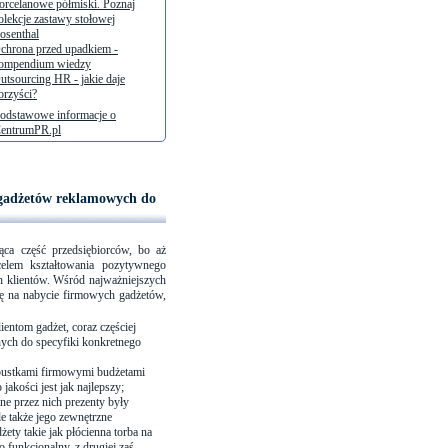
orcelanowe półmiski. Poznaj
olekcje zastawy stołowej
osenthal
chrona przed upadkiem -
ompendium wiedzy
utsourcing HR - jakie daje
orzyści?
odstawowe informacje o
entrumPR.pl
z gadżetów reklamowych do
ca część przedsiębiorców, bo aż
elem kształtowania pozytywnego
 klientów. Wśród najważniejszych
się na nabycie firmowych gadżetów,
ientom gadżet, coraz częściej
ych do specyfiki konkretnego
pustkami firmowymi budżetami
jakości jest jak najlepszy;
ne przez nich prezenty były
ale także jego zewnętrzne
ety takie jak płócienna torba na
o funkcjonalny, z drugiej zaś