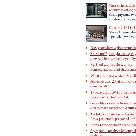
Mała zmiana, duży 
wymienić kabinę p
Strefa prysznicow
komforcie całej łaz
Dreame G12 Dual z
Marka Dreame dosk
tego, jakie wyzwani
Nowy standard wykończenia ba
Służebność przesyłu: rosnące r
przedsiębiorstw sieciowych. Sy
Życie od wypłaty do wypłaty – 
kontrolę nad swoimi finansami
Wnętrza z duszą w stylu Scand
Jedna decyzja, 20 lat komfortu
okna na lata?
17-lecie SOFTSWISS na Torze P
za kierownicą bolidów F4
Geopolityka skłania firmy do 
- co to może oznaczać dla firm 
TikTok Shop niedawno wystart
Enyo przyniosły już ponad 1 ml
Entrix rozpoczyna działalność 
Styropian – możliwość komple