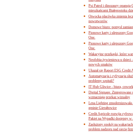
budynku
Psi Patrol i dinozaury opanują 
mieszkańcami Białegostoku dzi
Otwocka placówka zmienia lecze
nowotworów
Domowe biuro: pomysł zamiast
Pionowe karty i ulepszony Goog
One.
Pionowe karty i ulepszony Goog
One.
Wakacyjne przekąski, które war
Neofobia żywieniowa u dzieci 
nowych smaków
Ukazał się Raport ESG Credit A
Automatyzacja i cyfryzacja słu
problemy szpitali?
IT Hub Gliwice - biura, cowork
Digital Signage. Zintegrowane
wzmacniają przekaz wizualny
Lena Lighting zmodernizowała o
gminie Gierałtowice
Credit Agricole rozwija cyfrow
Pakiet na Wypadki dostępny w
Zasłużony spokój na wakacjach
problem nadzoru nad siecią fi