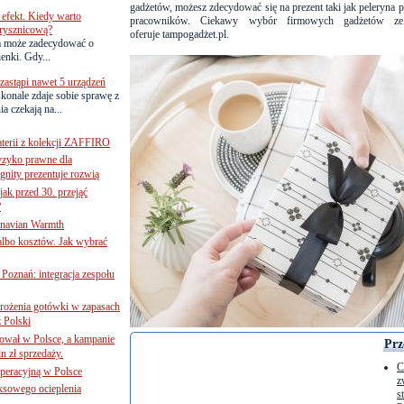
gadżetów, możesz zdecydować się na prezent taki jak peleryna 
efekt. Kiedy warto
pracowników. Ciekawy wybór firmowych gadżetów ze 
rysznicową?
oferuje
tampogadżet.pl
.
a może zadecydować o
ienki. Gdy...
astąpi nawet 5 urządzeń
onale zdaje sobie sprawę z
a czekają na...
terii z kolekcji ZAFFIRO
yzyko prawne dla
gnity prezentuje rozwią
jak przed 30. przejąć
?
inavian Warmth
 albo kosztów. Jak wybrać
oznań: integracja zespołu
mrożenia gotówki w zapasach
z Polski
ował w Polsce, a kampanie
Prz
n zł sprzedaży.
C
operacyjną w Polsce
z
ksowego ocieplenia
s