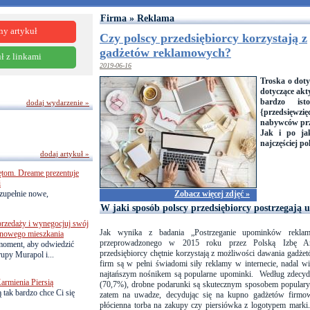
Firma » Reklama
ny artykuł
Czy polscy przedsiębiorcy korzystają z
gadżetów reklamowych?
ł z linkami
2019-06-16
Troska o doty
dotyczące ak
bardzo ist
dodaj wydarzenie »
{przedsięwz
nabywców prze
Jak i po jak
najczęściej po
dodaj artykuł »
ętom. Dreame prezentuje
i
zupełnie nowe,
Zobacz więcej zdjęć »
W jaki sposób polscy przedsiębiorcy postrzegają
przedaży i wynegocjuj swój
Jak wynika z badania „Postrzeganie upominków reklam
o nowego mieszkania
przeprowadzonego w 2015 roku przez Polską Izbę Ar
 moment, aby odwiedzić
przedsiębiorcy chętnie korzystają z możliwości dawania gadże
upy Murapol i...
firm są w pełni świadomi siły reklamy w internecie, nadal wi
najtańszym nośnikem są popularne upominki. Według zdecyd
armienia Piersią
(70,7%), drobne podarunki są skutecznym sposobem popularyz
 tak bardzo chce Ci się
zatem na uwadze, decydując się na kupno gadżetów firmowy
płócienna torba na zakupy czy piersiówka z logotypem marki.