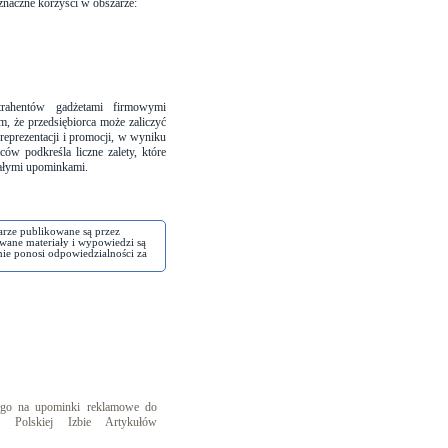
naczne korzyści w obszarze:
rahentów gadżetami firmowymi
m, że przedsiębiorca może zaliczyć
eprezentacji i promocji, w wyniku
ów podkreśla liczne zalety, które
małymi upominkami.
arze publikowane są przez
wane materiały i wypowiedzi są
nie ponosi odpowiedzialności za
wego na upominki reklamowe do
 Polskiej Izbie Artykułów