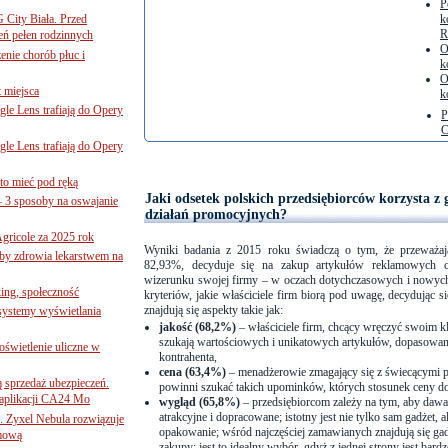
P
G City Biała. Przed
k
R
eń pełen rodzinnych
O
nie chorób płuc i
k
O
 miejsca
k
le Lens trafiają do Opery
P
C
le Lens trafiają do Opery
to mieć pod ręką
Jaki odsetek polskich przedsiębiorców korzysta 
– 3 sposoby na oswajanie
działań promocyjnych?
gricole za 2025 rok
Wyniki badania z 2015 roku świadczą o tym, że przeważają
żby zdrowia lekarstwem na
82,93%, decyduje się na zakup artykułów reklamowych c
wizerunku swojej firmy – w oczach dotychczasowych i nowych
ing, społeczność
kryteriów, jakie właściciele firm biorą pod uwagę, decydując 
znajdują się aspekty takie jak:
 systemy wyświetlania
jakość (68,2%)
– właściciele firm, chcący wręczyć swoim kl
szukają wartościowych i unikatowych artykułów, dopasowan
świetlenie uliczne w
kontrahenta,
cena (63,4%)
– menadżerowie zmagający się z świecącymi 
ą sprzedaż ubezpieczeń.
powinni szukać takich upominków, których stosunek ceny do 
 aplikacji CA24 Mo
wygląd (65,8%)
– przedsiębiorcom zależy na tym, aby dawa
atrakcyjne i dopracowane; istotny jest nie tylko sam gadżet, 
. Zyxel Nebula rozwiązuje
opakowanie; wśród najczęściej zamawianych znajdują się gadż
rmową
zakupy; jest to idealny wybór, gdyż z jednej strony jest bardz