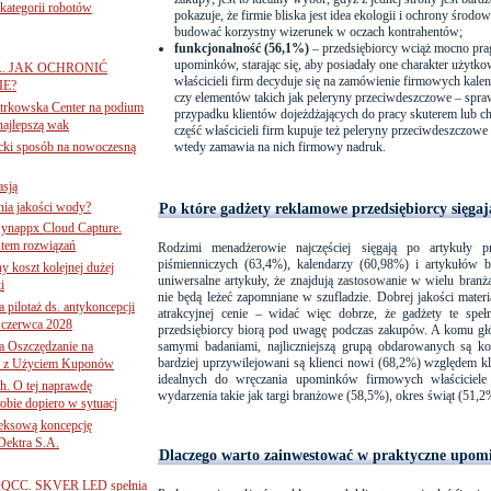
ategorii robotów
pokazuje, że firmie bliska jest idea ekologii i ochrony środow
budować korzystny wizerunek w oczach kontrahentów;
funkcjonalność (56,1%)
– przedsiębiorcy wciąż mocno pra
upominków, starając się, aby posiadały one charakter użytko
A. JAK OCHRONIĆ
właścicieli firm decyduje się na zamówienie firmowych kale
E?
czy elementów takich jak peleryny przeciwdeszczowe – spra
iotrkowska Center na podium
przypadku klientów dojeżdżających do pracy skuterem lub ch
najlepszą wak
część właścicieli firm kupuje też peleryny przeciwdeszczow
ancki sposób na nowoczesną
wtedy zamawia na nich firmowy nadruk.
asją
ania jakości wody?
Po które gadżety reklamowe przedsiębiorcy sięgaj
Synappx Cloud Capture.
tem rozwiązań
Rodzimi menadżerowie najczęściej sięgają po artykuły 
piśmienniczych (63,4%), kalendarzy (60,98%) i artykułów 
ny koszt kolejnej dużej
uniwersalne artykuły, że znajdują zastosowanie w wielu branżac
i
nie będą leżeć zapomniane w szufladzie. Dobrej jakości materi
 pilotaż ds. antykoncepcji
atrakcyjnej cenie – widać więc dobrze, że gadżety te spełni
 czerwca 2028
przedsiębiorcy biorą pod uwagę podczas zakupów. A komu głó
 Oszczędzanie na
samymi badaniami, najliczniejszą grupą obdarowanych są ko
bardziej uprzywilejowani są klienci nowi (68,2%) względem kl
ce z Użyciem Kuponów
idealnych do wręczania upominków firmowych właściciele 
ch. O tej naprawdę
wydarzenia takie jak targi branżowe (58,5%), okres świąt (51,2
obie dopiero w sytuacj
leksową koncepcję
 Dektra S.A.
Dlaczego warto zainwestować w praktyczne upom
ą ADQCC. SKVER LED spełnia