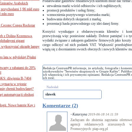
Podarowanie gadżetów reklamowych klientom może dać firmie z
Emiratów Arabskich
utrwalenia marki wśród odbiorców i ich najbliższych;
 przychodami 1,96 mld euro
promocji produktów i usług firmy;
3 mln euro
wzmocnienia pozytywnego wizerunku marki;
budowania dobrych skojarzeń z marką;
prezentacji hasła przewodniego czy idei danej firmy.
Cecotec Conga Rockstar
Korzyści wynikające z obdarowywania klientów i kont
 łeb z Doliną Krzemową.
przewyższają więc poniesione nakłady. Dobrze pamiętać i o ty
wydatki związane z zakupem gadżetów firmowych jako koszty r
globalnymi gigant
czego odliczyć od nich podatek VAT. Większość przedsiębiorc
k wykorzystać okrągłe lampy
wiążą się z docenianiem swoich obecnych i nowych klientów 
go lata w gdyńskiej Pijalni
twarty z rabatami do 20%
Redakcja CentrumPR informuje, że artykuły, fotografie i koment
użytkowników "Serwisów skupionych w Grupie Kafito". Publiko
l
ich własnością i ich prywatnymi opiniami. Redakcja CentrumPR 
BKS: dźwignia B-7404
ich treść.
sytuacja w rejonie
Nadesłał:
nżę chemii budowlanej?
slawek
j automatyzacji obsługi
Komentarze (2)
ogii. Nowe baterie Kay i
~Katarzyna
2019-06-18 14:11:59
Zachęcam do złożenia zapytania oferto
agencji reklamowych zrzeszonych w
Promocyjnych: piap-org.pl