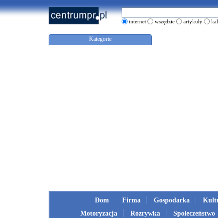
internet
wszędzie
artykuły
ka
Kategorie
Dom
Firma
Gospodarka
Kult
Motoryzacja
Rozrywka
Społeczeństwo