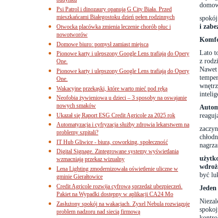
budynku
domow
Psi Patrol i dinozaury opanują G City Biała. Przed
mieszkańcami Białegostoku dzień pełen rodzinnych
spokó
i zabe
Otwocka placówka zmienia leczenie chorób płuc i
nowotworów
Komfo
Domowe biuro: pomysł zamiast miejsca
Lato t
Pionowe karty i ulepszony Google Lens trafiają do Opery
z rodz
One.
Nawet 
Pionowe karty i ulepszony Google Lens trafiają do Opery
tempe
One.
wnętr
Wakacyjne przekąski, które warto mieć pod ręką
inteli
Neofobia żywieniowa u dzieci – 3 sposoby na oswajanie
nowych smaków
Autom
reaguj
Ukazał się Raport ESG Credit Agricole za 2025 rok
Automatyzacja i cyfryzacja służby zdrowia lekarstwem na
zaczyn
problemy szpitali?
chłodn
IT Hub Gliwice - biura, coworking, społeczność
nagrza
Digital Signage. Zintegrowane systemy wyświetlania
użytk
wzmacniają przekaz wizualny
wdroż
Lena Lighting zmodernizowała oświetlenie uliczne w
być lu
gminie Gierałtowice
Credit Agricole rozwija cyfrową sprzedaż ubezpieczeń.
Jeden
Pakiet na Wypadki dostępny w aplikacji CA24 Mo
Nieza
Zasłużony spokój na wakacjach. Zyxel Nebula rozwiązuje
spoko
problem nadzoru nad siecią firmową
kontr