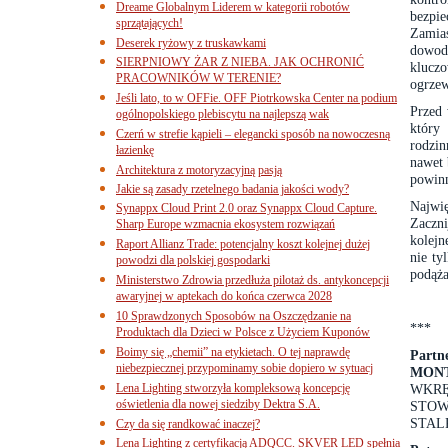
Dreame Globalnym Liderem w kategorii robotów
bezpie
sprzątających!
Zamia
Deserek ryżowy z truskawkami
dowodz
SIERPNIOWY ŻAR Z NIEBA. JAK OCHRONIĆ
kluczo
PRACOWNIKÓW W TERENIE?
ogrzew
Jeśli lato, to w OFFie. OFF Piotrkowska Center na podium
Przed 
ogólnopolskiego plebiscytu na najlepszą wak
który
Czerń w strefie kąpieli – elegancki sposób na nowoczesną
rodzin
łazienkę
nawet 
Architektura z motoryzacyjną pasją
powin
Jakie są zasady rzetelnego badania jakości wody?
Najwię
Synappx Cloud Print 2.0 oraz Synappx Cloud Capture.
Zaczni
Sharp Europe wzmacnia ekosystem rozwiązań
kolejn
Raport Allianz Trade: potencjalny koszt kolejnej dużej
nie ty
powodzi dla polskiej gospodarki
podąża
Ministerstwo Zdrowia przedłuża pilotaż ds. antykoncepcji
awaryjnej w aptekach do końca czerwca 2028
10 Sprawdzonych Sposobów na Oszczędzanie na
***
Produktach dla Dzieci w Polsce z Użyciem Kuponów
Boimy się „chemii” na etykietach. O tej naprawdę
Part
niebezpiecznej przypominamy sobie dopiero w sytuacj
MONT
Lena Lighting stworzyła kompleksową koncepcję
WKRĘ
oświetlenia dla nowej siedziby Dektra S.A.
STOW
STAL
Czy da się randkować inaczej?
Lena Lighting z certyfikacją ADQCC. SKVER LED spełnia