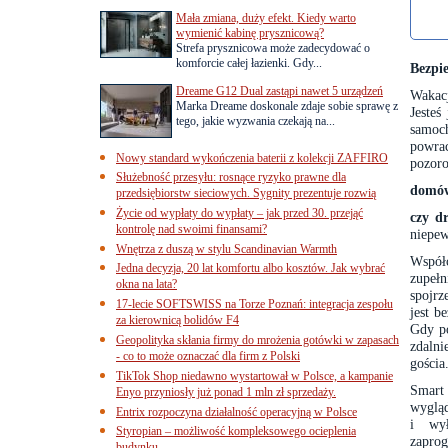
Mała zmiana, duży efekt. Kiedy warto
wymienić kabinę prysznicową?
Strefa prysznicowa może zadecydować o
komforcie całej łazienki. Gdy...
Bezpi
Dreame G12 Dual zastąpi nawet 5 urządzeń
Wakac
Marka Dreame doskonale zdaje sobie sprawę z
Jesteś
tego, jakie wyzwania czekają na...
samoch
powrac
Nowy standard wykończenia baterii z kolekcji ZAFFIRO
pozoro
Służebność przesyłu: rosnące ryzyko prawne dla
domów
przedsiębiorstw sieciowych. Sygnity prezentuje rozwią
Życie od wypłaty do wypłaty – jak przed 30. przejąć
czy d
kontrolę nad swoimi finansami?
niepew
Wnętrza z duszą w stylu Scandinavian Warmth
Współ
Jedna decyzja, 20 lat komfortu albo kosztów. Jak wybrać
zupeł
okna na lata?
spojrz
17-lecie SOFTSWISS na Torze Poznań: integracja zespołu
jest b
za kierownicą bolidów F4
Gdy po
Geopolityka skłania firmy do mrożenia gotówki w zapasach
zdaln
- co to może oznaczać dla firm z Polski
gościa
TikTok Shop niedawno wystartował w Polsce, a kampanie
Smart 
Enyo przyniosły już ponad 1 mln zł sprzedaży.
wygląd
Entrix rozpoczyna działalność operacyjną w Polsce
i wył
Styropian – możliwość kompleksowego ocieplenia
zapro