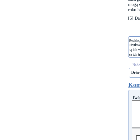
mogą s
roku b
[5]
Dan
Redakcj
użytko
są ich 
za ich t
Nades
Drier
Kom
Twó