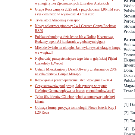
Patro
wymogi rynku Zjednoczonych Emiratów Arabskich
Wodne
Grupa Roca zamyka 2025 rok z przychodami 1,96 mld euro
Polsk
i zyskiem netto w wysokości 43 mln euro
Stowa
Trwa lato z Akademią swisspor
Poroz
Nowy odkurzacz pionowy 2w1 Cecotec Conga Rockstar
Stowa
RS50
Produc
Polska technologia idzie łeb w łeb z Doliną Krzemową.
Patro
Rodzimy agent AI konkuruje z globalnymi gigant
Budow
Miękkie światło na okrągło. Jak wykorzystać okrągłe lampy
Budo
we wnętrzu?
Domsz
Najbardziej puszyste miejsce tego lata w gdyńskiej Pijalni
Ekspe
Czekolady E.Wedel
Inwest
Ostatni Mieszkaniowy Dzień Otwarty z rabatami do 20%
Dom, 
na całą ofertę w Grupie Murapol
Dekarz
Rozwiązania przeciwpaniczne BKS: dźwignia B-7404
Polsk
Magazy
Ceny surowców pod presją. Jak sytuacja w rejonie
Teraz 
Cieśniny Ormuz wpływa na branżę chemii budowlanej?
Tylko 6% liderów CX chce pełnej automatyzacji obsługi
klienta
[1]
Dan
Odwaga formy, precyzja technologii. Nowe baterie Kay i
L20 Roca
[2]
Ta
[3]
Ta
[4]
Ba
Energe