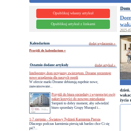
Dom 
Opublikuj własny artykuł
Dom,
waka
Opublikuj artykuł z linkami
2025-0
Kalendarium
dodaj wydarzenie »
Przejdź do kalendarium »
Ostatnio dodane artykuły
dodaj artykuł »
Inteligentny dom przyjazny zwierzętom. Dreame prezentuje
nowe urządzenia dla naszych pupili
W ofercie marki Dreame debiutują zupełnie nowe,
zaawansowane...
dzień
Przyjdź do biura sprzedaży i wynegocjuj swój
wakacj
pakiet korzyści do nowego mieszkania
życia 
Sierpień to dobry moment, aby odwiedzić
biuro sprzedaży Grupy Murapol i...
1-7 sierpnia – Światowy Tydzień Karmienia Piersią
Dlaczego podczas karmienia piersią tak bardzo chce Ci się
pić?...