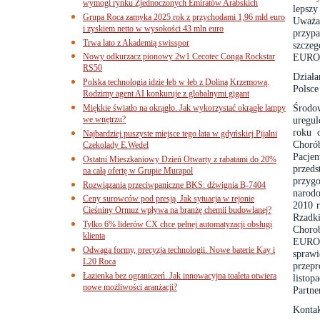
wymogi rynku Zjednoczonych Emiratów Arabskich
lepsz
Grupa Roca zamyka 2025 rok z przychodami 1,96 mld euro
Uważa
i zyskiem netto w wysokości 43 mln euro
przyp
Trwa lato z Akademią swisspor
szcze
Nowy odkurzacz pionowy 2w1 Cecotec Conga Rockstar
EURO
RS50
Dział
Polska technologia idzie łeb w łeb z Doliną Krzemową.
Polsce
Rodzimy agent AI konkuruje z globalnymi gigant
Środow
Miękkie światło na okrągło. Jak wykorzystać okrągłe lampy
we wnętrzu?
uregul
roku 
Najbardziej puszyste miejsce tego lata w gdyńskiej Pijalni
Chorób
Czekolady E.Wedel
Pacje
Ostatni Mieszkaniowy Dzień Otwarty z rabatami do 20%
przed
na całą ofertę w Grupie Murapol
przyg
Rozwiązania przeciwpaniczne BKS: dźwignia B-7404
narodo
Ceny surowców pod presją. Jak sytuacja w rejonie
2010 r
Cieśniny Ormuz wpływa na branżę chemii budowlanej?
Rzadki
Tylko 6% liderów CX chce pełnej automatyzacji obsługi
Choro
klienta
EUROP
Odwaga formy, precyzja technologii. Nowe baterie Kay i
sprawi
L20 Roca
przep
Łazienka bez ograniczeń. Jak innowacyjna toaleta otwiera
listop
nowe możliwości aranżacji?
Partne
Kontak