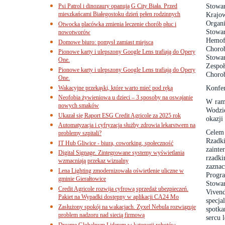
Stowa
Psi Patrol i dinozaury opanują G City Biała. Przed
mieszkańcami Białegostoku dzień pełen rodzinnych
Krajo
Organi
Otwocka placówka zmienia leczenie chorób płuc i
Stowa
nowotworów
Hemofi
Domowe biuro: pomysł zamiast miejsca
Choro
Pionowe karty i ulepszony Google Lens trafiają do Opery
Stowa
One.
Zespoł
Pionowe karty i ulepszony Google Lens trafiają do Opery
Choro
One.
Konfer
Wakacyjne przekąski, które warto mieć pod ręką
Neofobia żywieniowa u dzieci – 3 sposoby na oswajanie
W rama
nowych smaków
Wodzi
Ukazał się Raport ESG Credit Agricole za 2025 rok
okazji
Automatyzacja i cyfryzacja służby zdrowia lekarstwem na
Celem 
problemy szpitali?
Rzadki
IT Hub Gliwice - biura, coworking, społeczność
zainte
Digital Signage. Zintegrowane systemy wyświetlania
rzadk
wzmacniają przekaz wizualny
zazna
Lena Lighting zmodernizowała oświetlenie uliczne w
Progr
gminie Gierałtowice
Stowa
Credit Agricole rozwija cyfrową sprzedaż ubezpieczeń.
Vivend
Pakiet na Wypadki dostępny w aplikacji CA24 Mo
specja
Zasłużony spokój na wakacjach. Zyxel Nebula rozwiązuje
spotka
problem nadzoru nad siecią firmową
sercu 
Dreame Globalnym Liderem w kategorii robotów