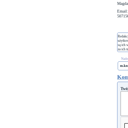
Magda
Email
50715
Redakcj
użytko
są ich 
za ich t
Nades
m.kn
Kom
Twó