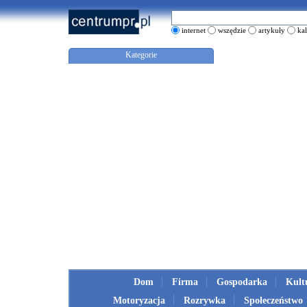
internet
wszędzie
artykuły
ka
Kategorie
Dom
Firma
Gospodarka
Kult
Motoryzacja
Rozrywka
Społeczeństwo