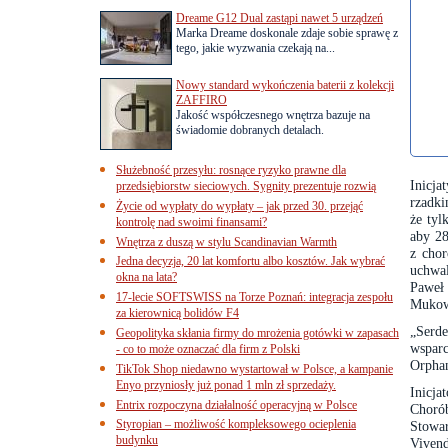
Dreame G12 Dual zastąpi nawet 5 urządzeń
Marka Dreame doskonale zdaje sobie sprawę z
tego, jakie wyzwania czekają na...
Nowy standard wykończenia baterii z kolekcji
ZAFFIRO
Jakość współczesnego wnętrza bazuje na
świadomie dobranych detalach.
Służebność przesyłu: rosnące ryzyko prawne dla
Inicja
przedsiębiorstw sieciowych. Sygnity prezentuje rozwią
rzadki
Życie od wypłaty do wypłaty – jak przed 30. przejąć
że tyl
kontrolę nad swoimi finansami?
aby 28
Wnętrza z duszą w stylu Scandinavian Warmth
z cho
Jedna decyzja, 20 lat komfortu albo kosztów. Jak wybrać
uchwa
okna na lata?
Paweł
17-lecie SOFTSWISS na Torze Poznań: integracja zespołu
Mukow
za kierownicą bolidów F4
„Serd
Geopolityka skłania firmy do mrożenia gotówki w zapasach
wspar
- co to może oznaczać dla firm z Polski
Orpha
TikTok Shop niedawno wystartował w Polsce, a kampanie
Enyo przyniosły już ponad 1 mln zł sprzedaży.
Inicj
Entrix rozpoczyna działalność operacyjną w Polsce
Choró
Styropian – możliwość kompleksowego ocieplenia
Stowa
budynku
Viven