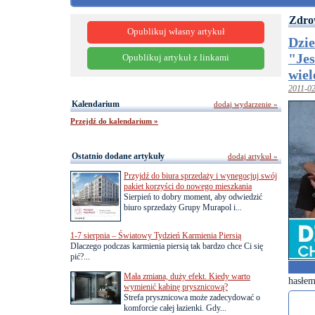
Zdro
Opublikuj własny artykuł
Dzie
"Jes
Opublikuj artykuł z linkami
wiel
2011-0
Kalendarium
dodaj wydarzenie »
Przejdź do kalendarium »
Ostatnio dodane artykuły
dodaj artykuł »
Przyjdź do biura sprzedaży i wynegocjuj swój
pakiet korzyści do nowego mieszkania
Sierpień to dobry moment, aby odwiedzić
biuro sprzedaży Grupy Murapol i...
1-7 sierpnia – Światowy Tydzień Karmienia Piersią
Dlaczego podczas karmienia piersią tak bardzo chce Ci się
pić?...
Mała zmiana, duży efekt. Kiedy warto
hasłem
wymienić kabinę prysznicową?
Strefa prysznicowa może zadecydować o
komforcie całej łazienki. Gdy...