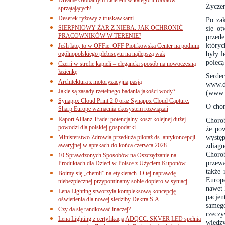
Życzen
sprzątających!
Deserek ryżowy z truskawkami
Po za
SIERPNIOWY ŻAR Z NIEBA. JAK OCHRONIĆ
się ot
PRACOWNIKÓW W TERENIE?
przede
któryc
Jeśli lato, to w OFFie. OFF Piotrkowska Center na podium
były l
ogólnopolskiego plebiscytu na najlepszą wak
polecą
Czerń w strefie kąpieli – elegancki sposób na nowoczesną
łazienkę
Serde
Architektura z motoryzacyjną pasją
www.d
Jakie są zasady rzetelnego badania jakości wody?
(www.
Synappx Cloud Print 2.0 oraz Synappx Cloud Capture.
O chor
Sharp Europe wzmacnia ekosystem rozwiązań
Raport Allianz Trade: potencjalny koszt kolejnej dużej
Chorob
powodzi dla polskiej gospodarki
że pow
wystę
Ministerstwo Zdrowia przedłuża pilotaż ds. antykoncepcji
awaryjnej w aptekach do końca czerwca 2028
zdiagn
Choro
10 Sprawdzonych Sposobów na Oszczędzanie na
przewa
Produktach dla Dzieci w Polsce z Użyciem Kuponów
także
Boimy się „chemii” na etykietach. O tej naprawdę
Europe
niebezpiecznej przypominamy sobie dopiero w sytuacj
nawet 
Lena Lighting stworzyła kompleksową koncepcję
pacjen
oświetlenia dla nowej siedziby Dektra S.A.
samego
Czy da się randkować inaczej?
rzeczy
Lena Lighting z certyfikacją ADQCC. SKVER LED spełnia
wiedz