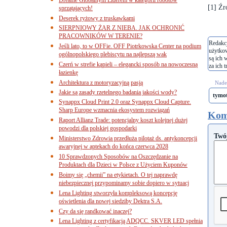
[1]
Źró
sprzątających!
Deserek ryżowy z truskawkami
SIERPNIOWY ŻAR Z NIEBA. JAK OCHRONIĆ
PRACOWNIKÓW W TERENIE?
Redakcj
Jeśli lato, to w OFFie. OFF Piotrkowska Center na podium
użytko
ogólnopolskiego plebiscytu na najlepszą wak
są ich 
Czerń w strefie kąpieli – elegancki sposób na nowoczesną
za ich t
łazienkę
Architektura z motoryzacyjną pasją
Nades
Jakie są zasady rzetelnego badania jakości wody?
tymo
Synappx Cloud Print 2.0 oraz Synappx Cloud Capture.
Sharp Europe wzmacnia ekosystem rozwiązań
Kom
Raport Allianz Trade: potencjalny koszt kolejnej dużej
powodzi dla polskiej gospodarki
Twó
Ministerstwo Zdrowia przedłuża pilotaż ds. antykoncepcji
awaryjnej w aptekach do końca czerwca 2028
10 Sprawdzonych Sposobów na Oszczędzanie na
Produktach dla Dzieci w Polsce z Użyciem Kuponów
Boimy się „chemii” na etykietach. O tej naprawdę
niebezpiecznej przypominamy sobie dopiero w sytuacj
Lena Lighting stworzyła kompleksową koncepcję
oświetlenia dla nowej siedziby Dektra S.A.
Czy da się randkować inaczej?
Lena Lighting z certyfikacją ADQCC. SKVER LED spełnia