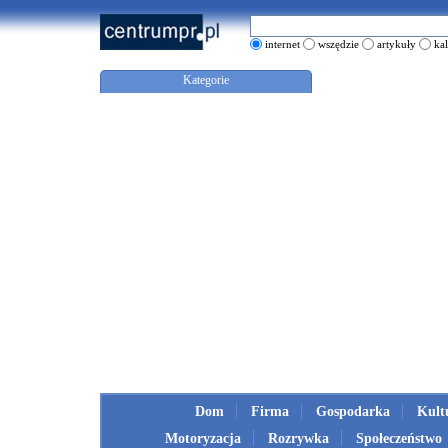
internet
wszędzie
artykuły
ka
Kategorie
Dom
Firma
Gospodarka
Kult
Motoryzacja
Rozrywka
Społeczeństwo