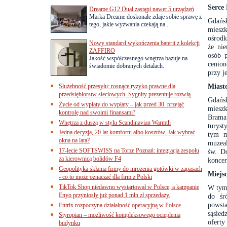
Serce
Dreame G12 Dual zastąpi nawet 5 urządzeń
Marka Dreame doskonale zdaje sobie sprawę z
Gdańs
tego, jakie wyzwania czekają na...
miesz
ośrodk
Nowy standard wykończenia baterii z kolekcji
że nie
ZAFFIRO
osób p
Jakość współczesnego wnętrza bazuje na
cenion
świadomie dobranych detalach.
przy j
Miasto
Służebność przesyłu: rosnące ryzyko prawne dla
przedsiębiorstw sieciowych. Sygnity prezentuje rozwią
Gdańsk
Życie od wypłaty do wypłaty – jak przed 30. przejąć
mieszk
kontrolę nad swoimi finansami?
Brama
Wnętrza z duszą w stylu Scandinavian Warmth
turyst
Jedna decyzja, 20 lat komfortu albo kosztów. Jak wybrać
tym m
okna na lata?
muzeal
17-lecie SOFTSWISS na Torze Poznań: integracja zespołu
św. Do
za kierownicą bolidów F4
koncer
Geopolityka skłania firmy do mrożenia gotówki w zapasach
Miejs
- co to może oznaczać dla firm z Polski
TikTok Shop niedawno wystartował w Polsce, a kampanie
W tym 
Enyo przyniosły już ponad 1 mln zł sprzedaży.
do śr
powsta
Entrix rozpoczyna działalność operacyjną w Polsce
sąsied
Styropian – możliwość kompleksowego ocieplenia
ofert
budynku