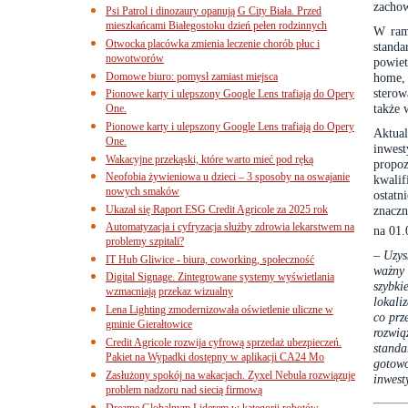
zachow
Psi Patrol i dinozaury opanują G City Biała. Przed
mieszkańcami Białegostoku dzień pełen rodzinnych
W ram
Otwocka placówka zmienia leczenie chorób płuc i
stand
nowotworów
powiet
Domowe biuro: pomysł zamiast miejsca
home,
sterow
Pionowe karty i ulepszony Google Lens trafiają do Opery
także 
One.
Pionowe karty i ulepszony Google Lens trafiają do Opery
Aktua
One.
inwest
Wakacyjne przekąski, które warto mieć pod ręką
propo
Neofobia żywieniowa u dzieci – 3 sposoby na oswajanie
kwalif
nowych smaków
ostatn
Ukazał się Raport ESG Credit Agricole za 2025 rok
znaczn
Automatyzacja i cyfryzacja służby zdrowia lekarstwem na
na 01.
problemy szpitali?
– Uzys
IT Hub Gliwice - biura, coworking, społeczność
ważny 
Digital Signage. Zintegrowane systemy wyświetlania
szybki
wzmacniają przekaz wizualny
lokali
Lena Lighting zmodernizowała oświetlenie uliczne w
co prz
gminie Gierałtowice
rozwią
Credit Agricole rozwija cyfrową sprzedaż ubezpieczeń.
stand
Pakiet na Wypadki dostępny w aplikacji CA24 Mo
gotowo
Zasłużony spokój na wakacjach. Zyxel Nebula rozwiązuje
inwest
problem nadzoru nad siecią firmową
Dreame Globalnym Liderem w kategorii robotów