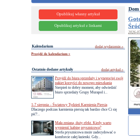
Dom 
Opublikuj własny artykuł
Got
Śró
Opublikuj artykuł z linkami
2026-0
Kalendarium
dodaj wydarzenie »
Przejdź do kalendarium »
Ostatnio dodane artykuły
dodaj artykuł »
Przyjdź do biura sprzedaży i wynegocjuj swój
pakiet korzyści do nowego mieszkania
Sierpień to dobry moment, aby odwiedzić
biuro sprzedaży Grupy Murapol i...
1-7 sierpnia – Światowy Tydzień Karmienia Piersią
Dlaczego podczas karmienia piersią tak bardzo chce Ci się
pić?...
Mała zmiana, duży efekt. Kiedy warto
wymienić kabinę prysznicową?
Strefa prysznicowa może zadecydować o
komforcie całej łazienki. Gdy...