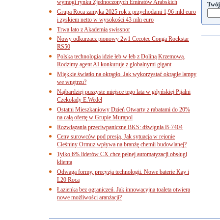
wymogi rynku Zjednoczonych Emiratów Arabskich
Twój
Grupa Roca zamyka 2025 rok z przychodami 1,96 mld euro
i zyskiem netto w wysokości 43 mln euro
Trwa lato z Akademią swisspor
Nowy odkurzacz pionowy 2w1 Cecotec Conga Rockstar
RS50
Polska technologia idzie łeb w łeb z Doliną Krzemową.
Rodzimy agent AI konkuruje z globalnymi gigant
Miękkie światło na okrągło. Jak wykorzystać okrągłe lampy
we wnętrzu?
Najbardziej puszyste miejsce tego lata w gdyńskiej Pijalni
Czekolady E.Wedel
Ostatni Mieszkaniowy Dzień Otwarty z rabatami do 20%
na całą ofertę w Grupie Murapol
Rozwiązania przeciwpaniczne BKS: dźwignia B-7404
Ceny surowców pod presją. Jak sytuacja w rejonie
Cieśniny Ormuz wpływa na branżę chemii budowlanej?
Tylko 6% liderów CX chce pełnej automatyzacji obsługi
klienta
Odwaga formy, precyzja technologii. Nowe baterie Kay i
L20 Roca
Łazienka bez ograniczeń. Jak innowacyjna toaleta otwiera
nowe możliwości aranżacji?