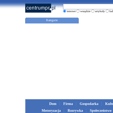
internet
wszędzie
artykuły
ka
Kategorie
Dom
Firma
Gospodarka
Kult
Motoryzacja
Rozrywka
Społeczeństwo