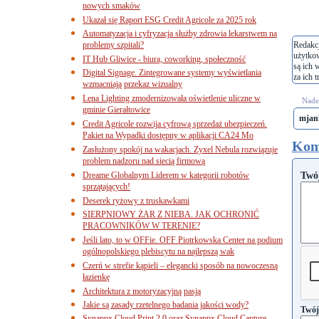
nowych smaków
Ukazał się Raport ESG Credit Agricole za 2025 rok
Automatyzacja i cyfryzacja służby zdrowia lekarstwem na
problemy szpitali?
Redakcj
użytko
IT Hub Gliwice - biura, coworking, społeczność
są ich 
Digital Signage. Zintegrowane systemy wyświetlania
za ich t
wzmacniają przekaz wizualny
Lena Lighting zmodernizowała oświetlenie uliczne w
Nades
gminie Gierałtowice
mjan
Credit Agricole rozwija cyfrową sprzedaż ubezpieczeń.
Pakiet na Wypadki dostępny w aplikacji CA24 Mo
Kom
Zasłużony spokój na wakacjach. Zyxel Nebula rozwiązuje
problem nadzoru nad siecią firmową
Twó
Dreame Globalnym Liderem w kategorii robotów
sprzątających!
Deserek ryżowy z truskawkami
SIERPNIOWY ŻAR Z NIEBA. JAK OCHRONIĆ
PRACOWNIKÓW W TERENIE?
Jeśli lato, to w OFFie. OFF Piotrkowska Center na podium
ogólnopolskiego plebiscytu na najlepszą wak
Czerń w strefie kąpieli – elegancki sposób na nowoczesną
łazienkę
Architektura z motoryzacyjną pasją
Jakie są zasady rzetelnego badania jakości wody?
Twój
Synappx Cloud Print 2.0 oraz Synappx Cloud Capture.