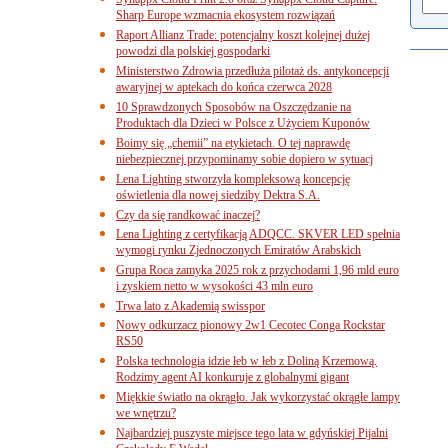
Sharp Europe wzmacnia ekosystem rozwiązań
Raport Allianz Trade: potencjalny koszt kolejnej dużej
powodzi dla polskiej gospodarki
Ministerstwo Zdrowia przedłuża pilotaż ds. antykoncepcji
awaryjnej w aptekach do końca czerwca 2028
10 Sprawdzonych Sposobów na Oszczędzanie na
Produktach dla Dzieci w Polsce z Użyciem Kuponów
Boimy się „chemii” na etykietach. O tej naprawdę
niebezpiecznej przypominamy sobie dopiero w sytuacj
Lena Lighting stworzyła kompleksową koncepcję
oświetlenia dla nowej siedziby Dektra S.A.
Czy da się randkować inaczej?
Lena Lighting z certyfikacją ADQCC. SKVER LED spełnia
wymogi rynku Zjednoczonych Emiratów Arabskich
Grupa Roca zamyka 2025 rok z przychodami 1,96 mld euro
i zyskiem netto w wysokości 43 mln euro
Trwa lato z Akademią swisspor
Nowy odkurzacz pionowy 2w1 Cecotec Conga Rockstar
RS50
Polska technologia idzie łeb w łeb z Doliną Krzemową.
Rodzimy agent AI konkuruje z globalnymi gigant
Miękkie światło na okrągło. Jak wykorzystać okrągłe lampy
we wnętrzu?
Najbardziej puszyste miejsce tego lata w gdyńskiej Pijalni