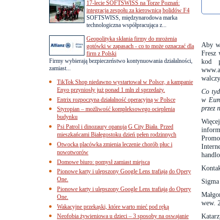
17-lecie SOFTSWISS na Torze Poznań:
integracja zespołu za kierownicą bolidów F4
SOFTSWISS, międzynarodowa marka
technologiczna współpracująca z...
Geopolityka skłania firmy do mrożenia
Aby wz
gotówki w zapasach - co to może oznaczać dla
Fresz 
firm z Polski
Firmy wybierają bezpieczeństwo kontynuowania działalności,
kod p
zamiast...
www.a
walczy
TikTok Shop niedawno wystartował w Polsce, a kampanie
Enyo przyniosły już ponad 1 mln zł sprzedaży.
Co tyd
w Euro
Entrix rozpoczyna działalność operacyjną w Polsce
przez 
Styropian – możliwość kompleksowego ocieplenia
budynku
Więce
Psi Patrol i dinozaury opanują G City Biała. Przed
inform
mieszkańcami Białegostoku dzień pełen rodzinnych
Promo
Otwocka placówka zmienia leczenie chorób płuc i
Intern
nowotworów
handlo
Domowe biuro: pomysł zamiast miejsca
Kontak
Pionowe karty i ulepszony Google Lens trafiają do Opery
One.
Sigma 
Pionowe karty i ulepszony Google Lens trafiają do Opery
Małgo
One.
wew. 
Wakacyjne przekąski, które warto mieć pod ręką
Katarz
Neofobia żywieniowa u dzieci – 3 sposoby na oswajanie