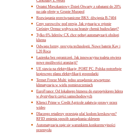
Czekolady E.Wedel
Ostatni Mieszkaniowy Dzień Otwarty z rabatami do 20%
na całą ofertę w Grupie Murapol
Rozwiązania przeciwpaniczne BKS: dźwignia B-7404
Ceny surowców pod presją. Jak sytuacja w rejonie
Cieśniny Ormuz wpływa na branżę chemii budowlanej?
Tylko 6% liderów CX chce pełnej automatyzacji obsługi
klienta
Odwaga formy, precyzja technologii. Nowe baterie Kay i
L20 Roca
Łazienka bez ograniczeń. Jak innowacyjna toaleta otwiera
nowe możliwości aranżacji?
UE stawia na elektryfikację. PORT PC: Polska potrzebuje
krajowego planu elektryfikacji gospodarki
Termet Freeze Multi: jedno urządzenie zewnętrzne,
klimatyzacja w wielu pomieszczeniach
EuroFrance: Od lokalnego biznesu do europejskiego lidera
w dystrybucji części samochodowych
Klienci Prime w Credit Agricole załatwią sprawy przez
wideo
Dlaczego retailerzy przestają ufać kodom kreskowym?
RFID zmienia sposób zarządzania sklepem
Automatyzacja staje się warunkiem konkurencyjności
przemysłu