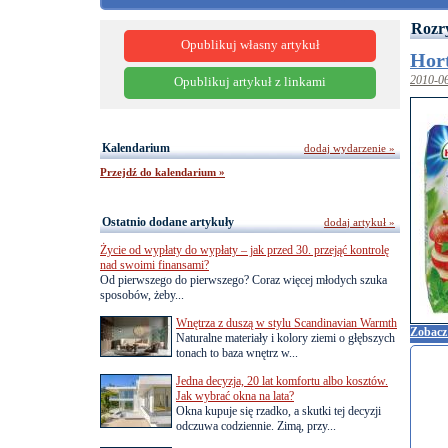
Rozr
Opublikuj własny artykuł
Hort
2010-0
Opublikuj artykuł z linkami
Kalendarium
dodaj wydarzenie »
Przejdź do kalendarium »
Ostatnio dodane artykuły
dodaj artykuł »
Życie od wypłaty do wypłaty – jak przed 30. przejąć kontrolę
nad swoimi finansami?
Od pierwszego do pierwszego? Coraz więcej młodych szuka
sposobów, żeby...
Wnętrza z duszą w stylu Scandinavian Warmth
Zobacz 
Naturalne materiały i kolory ziemi o głębszych
tonach to baza wnętrz w...
Jedna decyzja, 20 lat komfortu albo kosztów.
Jak wybrać okna na lata?
Okna kupuje się rzadko, a skutki tej decyzji
odczuwa codziennie. Zimą, przy...