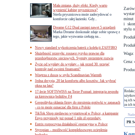
Mała zmiana, duży efekt. Kiedy warto
Zarówn
wymienić kabinę prysznicową?
wystar
Strefa prysznicowa może zadecydować o
minut 
komforcie całej łazienki. Gdy...
i
sko
Dreame G12 Dual zastąpi nawet 5 urządzeń
stylu 
Marka Dreame doskonale zdaje sobie sprawę z
tego, jakie wyzwania czekają na...
Produk
Produk
Nowy standard wykończenia baterii z kolekcji ZAFFIRO
Waga: 
Służebność przesyłu: rosnące ryzyko prawne dla
przedsiębiorstw sieciowych. Sygnity prezentuje rozwią
Cena: 
Życie od wypłaty do wypłaty – jak przed 30. przejąć
kontrolę nad swoimi finansami?
Produc
Wnętrza z duszą w stylu Scandinavian Warmth
Jedna decyzja, 20 lat komfortu albo kosztów. Jak wybrać
okna na lata?
Redakcj
17-lecie SOFTSWISS na Torze Poznań: integracja zespołu
użytko
za kierownicą bolidów F4
są ich 
Geopolityka skłania firmy do mrożenia gotówki w zapasach
za ich t
- co to może oznaczać dla firm z Polski
TikTok Shop niedawno wystartował w Polsce, a kampanie
Nades
Enyo przyniosły już ponad 1 mln zł sprzedaży.
PR S
Entrix rozpoczyna działalność operacyjną w Polsce
Styropian – możliwość kompleksowego ocieplenia
Kom