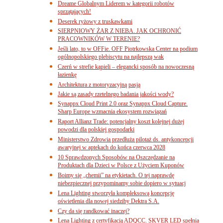
Dreame Globalnym Liderem w kategorii robotów
sprzątających!
Deserek ryżowy z truskawkami
SIERPNIOWY ŻAR Z NIEBA. JAK OCHRONIĆ
PRACOWNIKÓW W TERENIE?
Jeśli lato, to w OFFie. OFF Piotrkowska Center na podium
ogólnopolskiego plebiscytu na najlepszą wak
Czerń w strefie kąpieli – elegancki sposób na nowoczesną
łazienkę
Architektura z motoryzacyjną pasją
Jakie są zasady rzetelnego badania jakości wody?
Synappx Cloud Print 2.0 oraz Synappx Cloud Capture.
Sharp Europe wzmacnia ekosystem rozwiązań
Raport Allianz Trade: potencjalny koszt kolejnej dużej
powodzi dla polskiej gospodarki
Ministerstwo Zdrowia przedłuża pilotaż ds. antykoncepcji
awaryjnej w aptekach do końca czerwca 2028
10 Sprawdzonych Sposobów na Oszczędzanie na
Produktach dla Dzieci w Polsce z Użyciem Kuponów
Boimy się „chemii” na etykietach. O tej naprawdę
niebezpiecznej przypominamy sobie dopiero w sytuacj
Lena Lighting stworzyła kompleksową koncepcję
oświetlenia dla nowej siedziby Dektra S.A.
Czy da się randkować inaczej?
Lena Lighting z certyfikacją ADQCC. SKVER LED spełnia