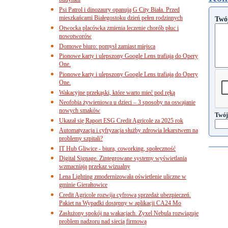
budynku
Psi Patrol i dinozaury opanują G City Biała. Przed
mieszkańcami Białegostoku dzień pełen rodzinnych
Twó
Otwocka placówka zmienia leczenie chorób płuc i
nowotworów
Domowe biuro: pomysł zamiast miejsca
Pionowe karty i ulepszony Google Lens trafiają do Opery
One.
Pionowe karty i ulepszony Google Lens trafiają do Opery
One.
Wakacyjne przekąski, które warto mieć pod ręką
Neofobia żywieniowa u dzieci – 3 sposoby na oswajanie
nowych smaków
Twój
Ukazał się Raport ESG Credit Agricole za 2025 rok
Automatyzacja i cyfryzacja służby zdrowia lekarstwem na
problemy szpitali?
IT Hub Gliwice - biura, coworking, społeczność
Digital Signage. Zintegrowane systemy wyświetlania
wzmacniają przekaz wizualny
Lena Lighting zmodernizowała oświetlenie uliczne w
gminie Gierałtowice
Credit Agricole rozwija cyfrową sprzedaż ubezpieczeń.
Pakiet na Wypadki dostępny w aplikacji CA24 Mo
Zasłużony spokój na wakacjach. Zyxel Nebula rozwiązuje
problem nadzoru nad siecią firmową