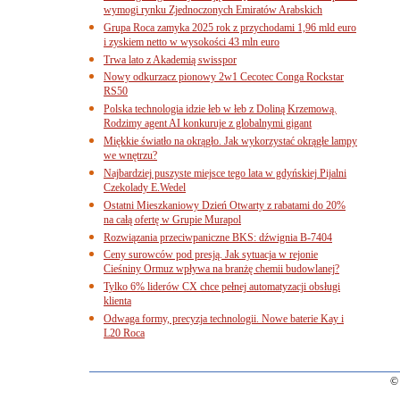
wymogi rynku Zjednoczonych Emiratów Arabskich
Grupa Roca zamyka 2025 rok z przychodami 1,96 mld euro
i zyskiem netto w wysokości 43 mln euro
Trwa lato z Akademią swisspor
Nowy odkurzacz pionowy 2w1 Cecotec Conga Rockstar
RS50
Polska technologia idzie łeb w łeb z Doliną Krzemową.
Rodzimy agent AI konkuruje z globalnymi gigant
Miękkie światło na okrągło. Jak wykorzystać okrągłe lampy
we wnętrzu?
Najbardziej puszyste miejsce tego lata w gdyńskiej Pijalni
Czekolady E.Wedel
Ostatni Mieszkaniowy Dzień Otwarty z rabatami do 20%
na całą ofertę w Grupie Murapol
Rozwiązania przeciwpaniczne BKS: dźwignia B-7404
Ceny surowców pod presją. Jak sytuacja w rejonie
Cieśniny Ormuz wpływa na branżę chemii budowlanej?
Tylko 6% liderów CX chce pełnej automatyzacji obsługi
klienta
Odwaga formy, precyzja technologii. Nowe baterie Kay i
L20 Roca
© 