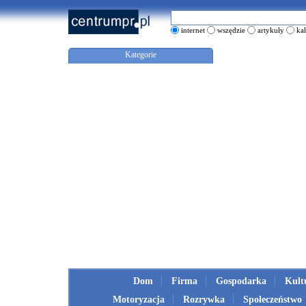
internet
wszędzie
artykuły
ka
Kategorie
Dom
Firma
Gospodarka
Kult
Motoryzacja
Rozrywka
Społeczeństwo