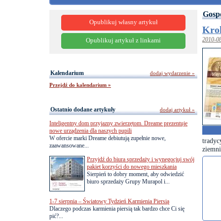
Gosp
Opublikuj własny artykuł
Krok
2010-0
Opublikuj artykuł z linkami
Kalendarium
dodaj wydarzenie »
Przejdź do kalendarium »
Ostatnio dodane artykuły
dodaj artykuł »
Inteligentny dom przyjazny zwierzętom. Dreame prezentuje
nowe urządzenia dla naszych pupili
W ofercie marki Dreame debiutują zupełnie nowe,
tradyc
zaawansowane...
ziemni
Przyjdź do biura sprzedaży i wynegocjuj swój
pakiet korzyści do nowego mieszkania
Sierpień to dobry moment, aby odwiedzić
biuro sprzedaży Grupy Murapol i...
1-7 sierpnia – Światowy Tydzień Karmienia Piersią
Dlaczego podczas karmienia piersią tak bardzo chce Ci się
pić?...