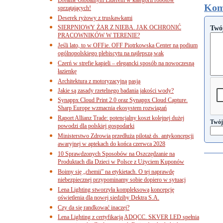
Kom
sprzątających!
Deserek ryżowy z truskawkami
SIERPNIOWY ŻAR Z NIEBA. JAK OCHRONIĆ
Twó
PRACOWNIKÓW W TERENIE?
Jeśli lato, to w OFFie. OFF Piotrkowska Center na podium
ogólnopolskiego plebiscytu na najlepszą wak
Czerń w strefie kąpieli – elegancki sposób na nowoczesną
łazienkę
Architektura z motoryzacyjną pasją
Jakie są zasady rzetelnego badania jakości wody?
Synappx Cloud Print 2.0 oraz Synappx Cloud Capture.
Sharp Europe wzmacnia ekosystem rozwiązań
Raport Allianz Trade: potencjalny koszt kolejnej dużej
Twój
powodzi dla polskiej gospodarki
Ministerstwo Zdrowia przedłuża pilotaż ds. antykoncepcji
awaryjnej w aptekach do końca czerwca 2028
10 Sprawdzonych Sposobów na Oszczędzanie na
Produktach dla Dzieci w Polsce z Użyciem Kuponów
Boimy się „chemii” na etykietach. O tej naprawdę
niebezpiecznej przypominamy sobie dopiero w sytuacj
Lena Lighting stworzyła kompleksową koncepcję
oświetlenia dla nowej siedziby Dektra S.A.
Czy da się randkować inaczej?
Lena Lighting z certyfikacją ADQCC. SKVER LED spełnia