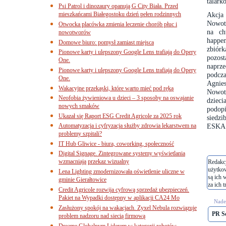
talark
Psi Patrol i dinozaury opanują G City Biała. Przed
mieszkańcami Białegostoku dzień pełen rodzinnych
Akcja
Nowotw
Otwocka placówka zmienia leczenie chorób płuc i
na ch
nowotworów
happe
Domowe biuro: pomysł zamiast miejsca
zbiórk
Pionowe karty i ulepszony Google Lens trafiają do Opery
pozos
One.
naprze
Pionowe karty i ulepszony Google Lens trafiają do Opery
podcza
One.
Agnie
Wakacyjne przekąski, które warto mieć pod ręką
Nowot
Neofobia żywieniowa u dzieci – 3 sposoby na oswajanie
dzieci
nowych smaków
podopi
Ukazał się Raport ESG Credit Agricole za 2025 rok
siedzi
Automatyzacja i cyfryzacja służby zdrowia lekarstwem na
ESKA T
problemy szpitali?
IT Hub Gliwice - biura, coworking, społeczność
Digital Signage. Zintegrowane systemy wyświetlania
wzmacniają przekaz wizualny
Redakcj
użytko
Lena Lighting zmodernizowała oświetlenie uliczne w
są ich 
gminie Gierałtowice
za ich t
Credit Agricole rozwija cyfrową sprzedaż ubezpieczeń.
Pakiet na Wypadki dostępny w aplikacji CA24 Mo
Nades
Zasłużony spokój na wakacjach. Zyxel Nebula rozwiązuje
PR S
problem nadzoru nad siecią firmową
Dreame Globalnym Liderem w kategorii robotów