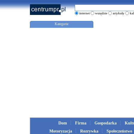
internet
wszędzie
artykuły
ka
Kategorie
Dom
Firma
Gospodarka
Kult
Motoryzacja
Rozrywka
Społeczeństwo