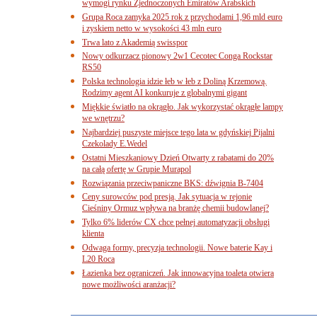
wymogi rynku Zjednoczonych Emiratów Arabskich
Grupa Roca zamyka 2025 rok z przychodami 1,96 mld euro
i zyskiem netto w wysokości 43 mln euro
Trwa lato z Akademią swisspor
Nowy odkurzacz pionowy 2w1 Cecotec Conga Rockstar
RS50
Polska technologia idzie łeb w łeb z Doliną Krzemową.
Rodzimy agent AI konkuruje z globalnymi gigant
Miękkie światło na okrągło. Jak wykorzystać okrągłe lampy
we wnętrzu?
Najbardziej puszyste miejsce tego lata w gdyńskiej Pijalni
Czekolady E.Wedel
Ostatni Mieszkaniowy Dzień Otwarty z rabatami do 20%
na całą ofertę w Grupie Murapol
Rozwiązania przeciwpaniczne BKS: dźwignia B-7404
Ceny surowców pod presją. Jak sytuacja w rejonie
Cieśniny Ormuz wpływa na branżę chemii budowlanej?
Tylko 6% liderów CX chce pełnej automatyzacji obsługi
klienta
Odwaga formy, precyzja technologii. Nowe baterie Kay i
L20 Roca
Łazienka bez ograniczeń. Jak innowacyjna toaleta otwiera
nowe możliwości aranżacji?