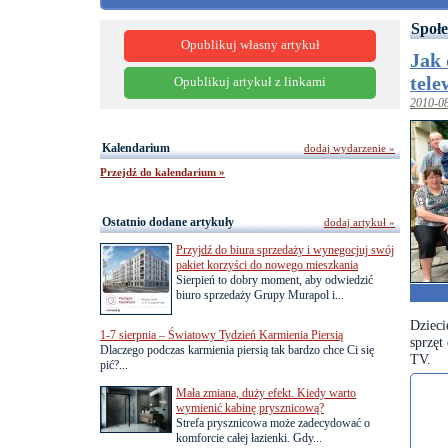
Społe
Opublikuj własny artykuł
Jak 
tele
Opublikuj artykuł z linkami
2010-0
Kalendarium
dodaj wydarzenie »
Przejdź do kalendarium »
Ostatnio dodane artykuły
dodaj artykuł »
Przyjdź do biura sprzedaży i wynegocjuj swój
pakiet korzyści do nowego mieszkania
Sierpień to dobry moment, aby odwiedzić
biuro sprzedaży Grupy Murapol i...
Dziec
1-7 sierpnia – Światowy Tydzień Karmienia Piersią
sprzęt
Dlaczego podczas karmienia piersią tak bardzo chce Ci się
TV.
pić?...
Mała zmiana, duży efekt. Kiedy warto
wymienić kabinę prysznicową?
Strefa prysznicowa może zadecydować o
komforcie całej łazienki. Gdy...