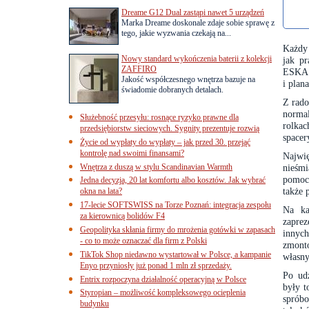
Dreame G12 Dual zastąpi nawet 5 urządzeń
Marka Dreame doskonale zdaje sobie sprawę z
tego, jakie wyzwania czekają na...
Każdy 
Nowy standard wykończenia baterii z kolekcji
jak pr
ZAFFIRO
ESKA T
Jakość współczesnego wnętrza bazuje na
i plan
świadomie dobranych detalach.
Z rado
norma
Służebność przesyłu: rosnące ryzyko prawne dla
rolkac
przedsiębiorstw sieciowych. Sygnity prezentuje rozwią
spacer
Życie od wypłaty do wypłaty – jak przed 30. przejąć
kontrolę nad swoimi finansami?
Najwi
Wnętrza z duszą w stylu Scandinavian Warmth
nieśmi
pomocą
Jedna decyzja, 20 lat komfortu albo kosztów. Jak wybrać
także 
okna na lata?
17-lecie SOFTSWISS na Torze Poznań: integracja zespołu
Na ka
za kierownicą bolidów F4
zaprez
Geopolityka skłania firmy do mrożenia gotówki w zapasach
innych
- co to może oznaczać dla firm z Polski
zmont
TikTok Shop niedawno wystartował w Polsce, a kampanie
własny
Enyo przyniosły już ponad 1 mln zł sprzedaży.
Po ud
Entrix rozpoczyna działalność operacyjną w Polsce
były t
Styropian – możliwość kompleksowego ocieplenia
sprób
budynku