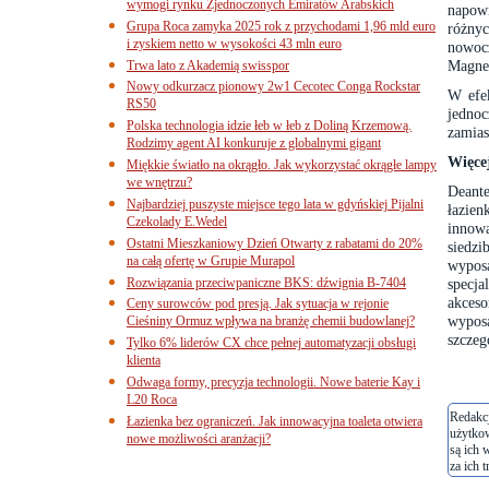
wymogi rynku Zjednoczonych Emiratów Arabskich
napowi
Grupa Roca zamyka 2025 rok z przychodami 1,96 mld euro
różnyc
i zyskiem netto w wysokości 43 mln euro
nowoc
Magnet
Trwa lato z Akademią swisspor
Nowy odkurzacz pionowy 2w1 Cecotec Conga Rockstar
W efek
RS50
jednoc
Polska technologia idzie łeb w łeb z Doliną Krzemową.
zamias
Rodzimy agent AI konkuruje z globalnymi gigant
Więce
Miękkie światło na okrągło. Jak wykorzystać okrągłe lampy
we wnętrzu?
Deant
Najbardziej puszyste miejsce tego lata w gdyńskiej Pijalni
łazien
Czekolady E.Wedel
innow
Ostatni Mieszkaniowy Dzień Otwarty z rabatami do 20%
siedz
na całą ofertę w Grupie Murapol
wypos
Rozwiązania przeciwpaniczne BKS: dźwignia B-7404
specja
akces
Ceny surowców pod presją. Jak sytuacja w rejonie
wypos
Cieśniny Ormuz wpływa na branżę chemii budowlanej?
szczeg
Tylko 6% liderów CX chce pełnej automatyzacji obsługi
klienta
Odwaga formy, precyzja technologii. Nowe baterie Kay i
L20 Roca
Redakcj
Łazienka bez ograniczeń. Jak innowacyjna toaleta otwiera
użytko
nowe możliwości aranżacji?
są ich 
za ich t