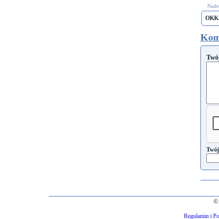
Nades
OKK
Kom
Twó
Twój
© 
Regulamin i Po