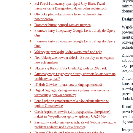
użytk
Psi Patrol i dinozaury opanują G City Biała. Przed
minim
mieszkańcami Białegostoku dzień pełen rodzinnych
domac
Otwocka placówka zmienia leczenie chorób płuc i
Design
nowotworów
Domowe biuro: pomysł zamiast miejsca
Współc
Pionowe karty i ulepszony Google Lens trafiają do Opery
powier
One.
montaż
Pionowe karty i ulepszony Google Lens trafiają do Opery
rozwią
One.
jednol
Wakacyjne przekąski, które warto mieć pod ręką
Zlico
Neofobia żywieniowa u dzieci – 3 sposoby na oswajanie
zabudo
nowych smaków
czy p
Ukazał się Raport ESG Credit Agricole za 2025 rok
bezpoś
Automatyzacja i cyfryzacja służby zdrowia lekarstwem na
Zlewo
problemy szpitali?
konst
IT Hub Gliwice - biura, coworking, społeczność
rozwi
Digital Signage. Zintegrowane systemy wyświetlania
przest
wzmacniają przekaz wizualny
dodatk
Lena Lighting zmodernizowała oświetlenie uliczne w
gminie Gierałtowice
Komfo
przyc
Credit Agricole rozwija cyfrową sprzedaż ubezpieczeń.
Pakiet na Wypadki dostępny w aplikacji CA24 Mo
bez ko
się st
Zasłużony spokój na wakacjach. Zyxel Nebula rozwiązuje
problem nadzoru nad siecią firmową
Integr
Dreame Globalnym Liderem w kategorii robotów