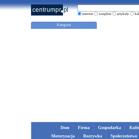
internet
wszędzie
artykuły
ka
Kategorie
Dom
Firma
Gospodarka
Kult
Motoryzacja
Rozrywka
Społeczeństwo