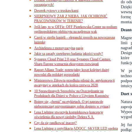
do ods
sprzątających!
Dzięk
Deserek ryżowy z truskawkami
wewną
SIERPNIOWY ŻAR Z NIEBA. JAK OCHRONIĆ
formę
PRACOWNIKÓW W TERENIE?
monta
Jeśli lato, to w OFFie. OFF Piotrkowska Center na podium
Deant
ogólnopolskiego plebiscytu na najlepszą wak
Czerń w strefie kąpieli – elegancki sposób na nowoczesną
Magnet
łazienkę
linii
nagra
Architektura z motoryzacyjną pasją
Desig
Jakie są zasady rzetelnego badania jakości wody?
które
Synappx Cloud Print 2.0 oraz Synappx Cloud Capture.
funkcj
Sharp Europe wzmacnia ekosystem rozwiązań
Raport Allianz Trade: potencjalny koszt kolejnej dużej
W prz
powodzi dla polskiej gospodarki
techn
Ministerstwo Zdrowia przedłuża pilotaż ds. antykoncepcji
podpo
awaryjnej w aptekach do końca czerwca 2028
intuic
10 Sprawdzonych Sposobów na Oszczędzanie na
Duet 
Produktach dla Dzieci w Polsce z Użyciem Kuponów
Natur
Boimy się „chemii” na etykietach. O tej naprawdę
niebezpiecznej przypominamy sobie dopiero w sytuacj
zaproj
Wypos
Lena Lighting stworzyła kompleksową koncepcję
wygodn
oświetlenia dla nowej siedziby Dektra S.A.
Czy da się randkować inaczej?
Jej f
Lena Lighting z certyfikacją ADQCC. SKVER LED spełnia
podłą