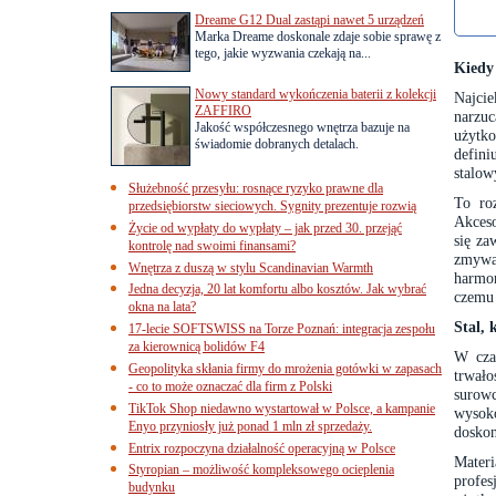
Dreame G12 Dual zastąpi nawet 5 urządzeń
Marka Dreame doskonale zdaje sobie sprawę z
tego, jakie wyzwania czekają na...
Kiedy 
Nowy standard wykończenia baterii z kolekcji
Najcie
ZAFFIRO
narzu
Jakość współczesnego wnętrza bazuje na
użytk
świadomie dobranych detalach.
defin
stalow
Służebność przesyłu: rosnące ryzyko prawne dla
To roz
przedsiębiorstw sieciowych. Sygnity prezentuje rozwią
Akces
Życie od wypłaty do wypłaty – jak przed 30. przejąć
się za
kontrolę nad swoimi finansami?
zmywan
Wnętrza z duszą w stylu Scandinavian Warmth
harmon
Jedna decyzja, 20 lat komfortu albo kosztów. Jak wybrać
czemu 
okna na lata?
Stal,
17-lecie SOFTSWISS na Torze Poznań: integracja zespołu
za kierownicą bolidów F4
W cza
Geopolityka skłania firmy do mrożenia gotówki w zapasach
trwało
- co to może oznaczać dla firm z Polski
surow
TikTok Shop niedawno wystartował w Polsce, a kampanie
wysoko
Enyo przyniosły już ponad 1 mln zł sprzedaży.
doskon
Entrix rozpoczyna działalność operacyjną w Polsce
Mater
Styropian – możliwość kompleksowego ocieplenia
profe
budynku