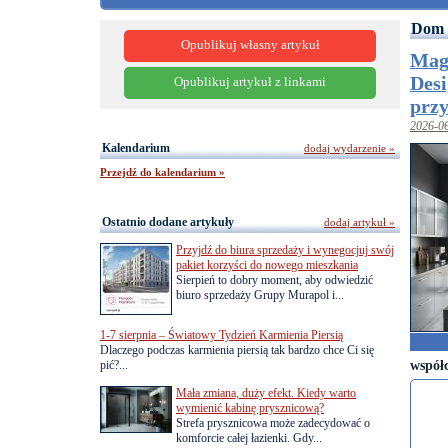
Dom 
Opublikuj własny artykuł
Magn
Desi
Opublikuj artykuł z linkami
przy
2026-0
Kalendarium
dodaj wydarzenie »
Przejdź do kalendarium »
Ostatnio dodane artykuły
dodaj artykuł »
Przyjdź do biura sprzedaży i wynegocjuj swój
pakiet korzyści do nowego mieszkania
Sierpień to dobry moment, aby odwiedzić
biuro sprzedaży Grupy Murapol i...
1-7 sierpnia – Światowy Tydzień Karmienia Piersią
Dlaczego podczas karmienia piersią tak bardzo chce Ci się
współ
pić?...
Mała zmiana, duży efekt. Kiedy warto
wymienić kabinę prysznicową?
Strefa prysznicowa może zadecydować o
komforcie całej łazienki. Gdy...