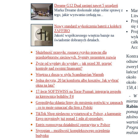
Dreame G12 Dual zastąpi nawet 5 urządzeń
Marka Dreame doskonale zdaje sobie sprawę z
Mar
tego, jakie wyzwania czekają na...
Lit
Pro
się
Nowy standard wykończenia baterii z kolekcji
ZAFFIRO
Pro
Jakość współczesnego wnętrza bazuje na
wyk
świadomie dobranych detalach.
cał
Acc
Służebność przesyłu: rosnące ryzyko prawne dla
Kontra
przedsiębiorstw sieciowych. Sygnity prezentuje rozwią
odnaw
Życie od wypłaty do wypłaty – jak przed 30. przejąć
zwery
kontrolę nad swoimi finansami?
łańcuc
Wnętrza z duszą w stylu Scandinavian Warmth
około
Jedna decyzja, 20 lat komfortu albo kosztów. Jak wybrać
około 
okna na lata?
158,4
17-lecie SOFTSWISS na Torze Poznań: integracja zespołu
- W M
za kierownicą bolidów F4
mierza
Geopolityka skłania firmy do mrożenia gotówki w zapasach
Rabin
- co to może oznaczać dla firm z Polski
pomaga
TikTok Shop niedawno wystartował w Polsce, a kampanie
zdoln
Enyo przyniosły już ponad 1 mln zł sprzedaży.
wartoś
Entrix rozpoczyna działalność operacyjną w Polsce
Progra
Styropian – możliwość kompleksowego ocieplenia
realiz
budynku