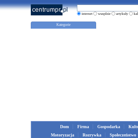
internet
wszędzie
artykuły
ka
Kategorie
Dom
Firma
Gospodarka
Kult
Motoryzacja
Rozrywka
Społeczeństwo