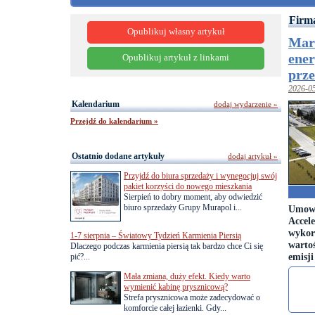
Firma
Opublikuj własny artykuł
Mars
ener
Opublikuj artykuł z linkami
prz
2026-0
Kalendarium
dodaj wydarzenie »
Przejdź do kalendarium »
Ostatnio dodane artykuły
dodaj artykuł »
Przyjdź do biura sprzedaży i wynegocjuj swój
pakiet korzyści do nowego mieszkania
Sierpień to dobry moment, aby odwiedzić
biuro sprzedaży Grupy Murapol i...
Umowa
Accele
wykor
1-7 sierpnia – Światowy Tydzień Karmienia Piersią
wartoś
Dlaczego podczas karmienia piersią tak bardzo chce Ci się
emisj
pić?...
Mała zmiana, duży efekt. Kiedy warto
wymienić kabinę prysznicową?
Strefa prysznicowa może zadecydować o
komforcie całej łazienki. Gdy...