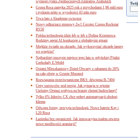
wymogi rynku Zjednoczonych Emiratów Arabskich
Twój
Grupa Roca zamyka 2025 rok z przychodami 1,96 mld euro
i zyskiem netto w wysokości 43 mln euro
Trwa lato z Akademią swisspor
Nowy odkurzacz pionowy 2w1 Cecotec Conga Rockstar
RS50
Polska technologia idzie łeb w łeb z Doliną Krzemową.
Rodzimy agent AI konkuruje z globalnymi gigant
Miękkie światło na okrągło. Jak wykorzystać okrągłe lampy
we wnętrzu?
Najbardziej puszyste miejsce tego lata w gdyńskiej Pijalni
Czekolady E.Wedel
Ostatni Mieszkaniowy Dzień Otwarty z rabatami do 20%
na całą ofertę w Grupie Murapol
Rozwiązania przeciwpaniczne BKS: dźwignia B-7404
Ceny surowców pod presją. Jak sytuacja w rejonie
Cieśniny Ormuz wpływa na branżę chemii budowlanej?
Tylko 6% liderów CX chce pełnej automatyzacji obsługi
klienta
Odwaga formy, precyzja technologii. Nowe baterie Kay i
L20 Roca
Łazienka bez ograniczeń. Jak innowacyjna toaleta otwiera
nowe możliwości aranżacji?