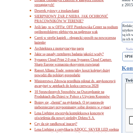
z 2015
sprzątających!
Deserek ryżowy z truskawkami
SIERPNIOWY ŻAR Z NIEBA. JAK OCHRONIĆ
PRACOWNIKÓW W TERENIE?
Redakcj
Jeśli lato, to w OFFie. OFF Piotrkowska Center na podium
użytko
ogólnopolskiego plebiscytu na najlepszą wak
są ich 
Czerń w strefie kąpieli – elegancki sposób na nowoczesną
za ich t
łazienkę
Architektura z motoryzacyjną pasją
Nades
Jakie są zasady rzetelnego badania jakości wody?
SP16
Synappx Cloud Print 2.0 oraz Synappx Cloud Capture.
Sharp Europe wzmacnia ekosystem rozwiązań
Kom
Raport Allianz Trade: potencjalny koszt kolejnej dużej
powodzi dla polskiej gospodarki
Twó
Ministerstwo Zdrowia przedłuża pilotaż ds. antykoncepcji
awaryjnej w aptekach do końca czerwca 2028
10 Sprawdzonych Sposobów na Oszczędzanie na
Produktach dla Dzieci w Polsce z Użyciem Kuponów
Boimy się „chemii” na etykietach. O tej naprawdę
niebezpiecznej przypominamy sobie dopiero w sytuacj
Lena Lighting stworzyła kompleksową koncepcję
oświetlenia dla nowej siedziby Dektra S.A.
Czy da się randkować inaczej?
Lena Lighting z certyfikacją ADQCC. SKVER LED spełnia