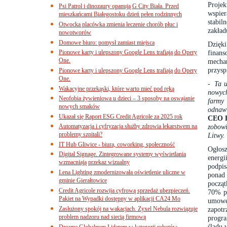
Proje
Psi Patrol i dinozaury opanują G City Biała. Przed
wspie
mieszkańcami Białegostoku dzień pełen rodzinnych
stabil
Otwocka placówka zmienia leczenie chorób płuc i
zakład
nowotworów
Domowe biuro: pomysł zamiast miejsca
Dzięk
Pionowe karty i ulepszony Google Lens trafiają do Opery
finan
One.
mech
przysp
Pionowe karty i ulepszony Google Lens trafiają do Opery
One.
- Ta u
Wakacyjne przekąski, które warto mieć pod ręką
nowych
Neofobia żywieniowa u dzieci – 3 sposoby na oswajanie
farmy
nowych smaków
odnawi
Ukazał się Raport ESG Credit Agricole za 2025 rok
CEO E
Automatyzacja i cyfryzacja służby zdrowia lekarstwem na
zobowi
problemy szpitali?
Litwy.
IT Hub Gliwice - biura, coworking, społeczność
Ogłosz
Digital Signage. Zintegrowane systemy wyświetlania
energi
wzmacniają przekaz wizualny
podpi
Lena Lighting zmodernizowała oświetlenie uliczne w
ponad 
gminie Gierałtowice
począ
Credit Agricole rozwija cyfrową sprzedaż ubezpieczeń.
70% p
Pakiet na Wypadki dostępny w aplikacji CA24 Mo
umowę
Zasłużony spokój na wakacjach. Zyxel Nebula rozwiązuje
zapot
problem nadzoru nad siecią firmową
progra
śladu
Dreame Globalnym Liderem w kategorii robotów