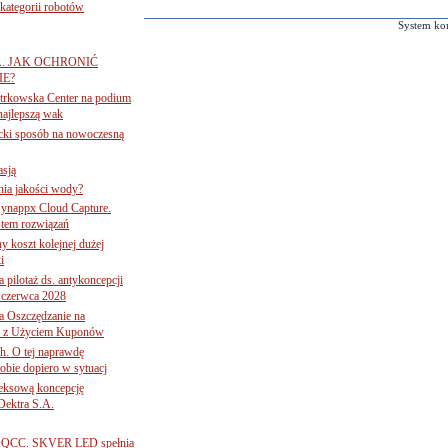
ategorii robotów
System ko
A. JAK OCHRONIĆ
E?
iotrkowska Center na podium
najlepszą wak
ancki sposób na nowoczesną
asją
ania jakości wody?
Synappx Cloud Capture.
tem rozwiązań
ny koszt kolejnej dużej
i
 pilotaż ds. antykoncepcji
 czerwca 2028
 Oszczędzanie na
ce z Użyciem Kuponów
ch. O tej naprawdę
obie dopiero w sytuacj
leksową koncepcję
 Dektra S.A.
ą ADQCC. SKVER LED spełnia