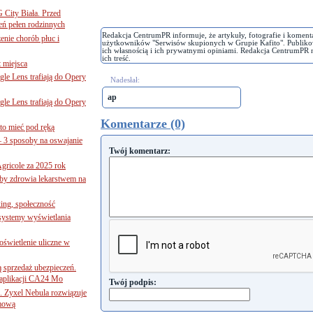
G City Biała. Przed
eń pełen rodzinnych
Redakcja CentrumPR informuje, że artykuły, fotografie i koment
nie chorób płuc i
użytkowników "Serwisów skupionych w Grupie Kafito". Publiko
ich własnością i ich prywatnymi opiniami. Redakcja CentrumPR 
ich treść.
 miejsca
le Lens trafiają do Opery
Nadesłał:
ap
le Lens trafiają do Opery
Komentarze (0)
to mieć pod ręką
– 3 sposoby na oswajanie
Twój komentarz:
gricole za 2025 rok
żby zdrowia lekarstwem na
ing, społeczność
 systemy wyświetlania
świetlenie uliczne w
ą sprzedaż ubezpieczeń.
 aplikacji CA24 Mo
Twój podpis:
. Zyxel Nebula rozwiązuje
rmową