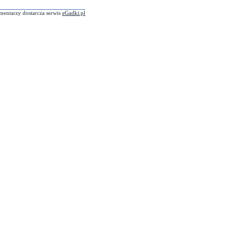
mentarzy dostarcza serwis
eGadki.pl