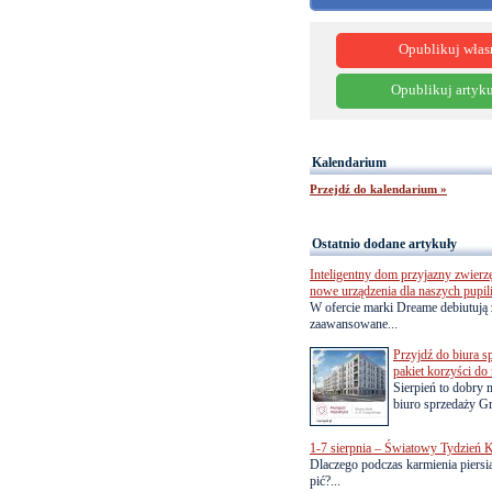
Opublikuj włas
Opublikuj artyku
Kalendarium
Przejdź do kalendarium »
Ostatnio dodane artykuły
Inteligentny dom przyjazny zwierz
nowe urządzenia dla naszych pupil
W ofercie marki Dreame debiutują 
zaawansowane...
Przyjdź do biura s
pakiet korzyści d
Sierpień to dobry
biuro sprzedaży Gr
1-7 sierpnia – Światowy Tydzień K
Dlaczego podczas karmienia piersią
pić?...