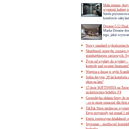
Mała zmiana, duży 
wymienić kabinę p
Strefa prysznicow
komforcie całej łaz
Dreame G12 Dual z
Marka Dreame dosk
tego, jakie wyzwani
Nowy standard wykończenia ba
Służebność przesyłu: rosnące r
przedsiębiorstw sieciowych. Sy
Życie od wypłaty do wypłaty – 
kontrolę nad swoimi finansami
Wnętrza z duszą w stylu Scand
Jedna decyzja, 20 lat komfortu
okna na lata?
17-lecie SOFTSWISS na Torze P
za kierownicą bolidów F4
Geopolityka skłania firmy do 
- co to może oznaczać dla firm 
TikTok Shop niedawno wystart
Enyo przyniosły już ponad 1 ml
Entrix rozpoczyna działalność 
Styropian – możliwość komple