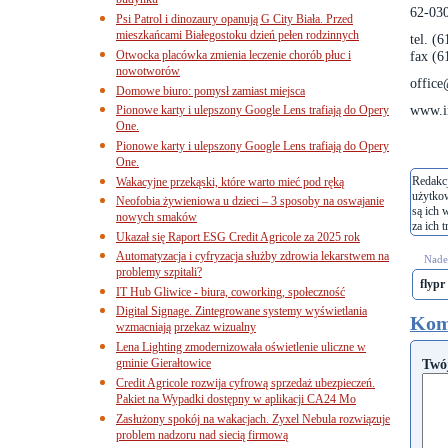
budynku
62-030
Psi Patrol i dinozaury opanują G City Biała. Przed
mieszkańcami Białegostoku dzień pełen rodzinnych
tel. (
Otwocka placówka zmienia leczenie chorób płuc i
fax (6
nowotworów
office
Domowe biuro: pomysł zamiast miejsca
www.i
Pionowe karty i ulepszony Google Lens trafiają do Opery
One.
Pionowe karty i ulepszony Google Lens trafiają do Opery
One.
Redakcj
Wakacyjne przekąski, które warto mieć pod ręką
użytko
Neofobia żywieniowa u dzieci – 3 sposoby na oswajanie
są ich 
nowych smaków
za ich t
Ukazał się Raport ESG Credit Agricole za 2025 rok
Automatyzacja i cyfryzacja służby zdrowia lekarstwem na
Nades
problemy szpitali?
flypr
IT Hub Gliwice - biura, coworking, społeczność
Digital Signage. Zintegrowane systemy wyświetlania
Kom
wzmacniają przekaz wizualny
Lena Lighting zmodernizowała oświetlenie uliczne w
gminie Gierałtowice
Twó
Credit Agricole rozwija cyfrową sprzedaż ubezpieczeń.
Pakiet na Wypadki dostępny w aplikacji CA24 Mo
Zasłużony spokój na wakacjach. Zyxel Nebula rozwiązuje
problem nadzoru nad siecią firmową