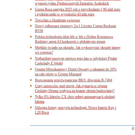
wymogi rynku Zjednoczonych Emiratów Arabskich
Grupa Roca zamyka 2025 rok z przychodami 1,96 mld euro
i zyskiem netto w wysokości 43 mln euro
Trwa lato z Akademią swisspor
Nowy odkurzacz pionowy 2w1 Cecotec Conga Rockstar
RS50
Polska technologia idzie łeb w łeb z Doliną Krzemową.
Rodzimy agent AI konkuruje z globalnymi gigant
Miękkie światło na okrągło. Jak wykorzystać okrągłe lampy
we wnętrzu?
Najbardziej puszyste miejsce tego lata w gdyńskiej Pijalni
Czekolady E.Wedel
Ostatni Mieszkaniowy Dzień Otwarty z rabatami do 20%
na całą ofertę w Grupie Murapol
Rozwiązania przeciwpaniczne BKS: dźwignia B-7404
Ceny surowców pod presją. Jak sytuacja w rejonie
Cieśniny Ormuz wpływa na branżę chemii budowlanej?
Tylko 6% liderów CX chce pełnej automatyzacji obsługi
klienta
Odwaga formy, precyzja technologii. Nowe baterie Kay i
L20 Roca
© 