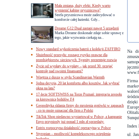
Mała zmiana, duży efekt. Kiedy warto
wymienić kabinę prysznicową?
Strefa prysznicowa może zadecydować o
komforcie całej łazienki. Gdy...
Dreame G12 Dual zastąpi nawet 5 urządzeń
Marka Dreame doskonale zdaje sobie sprawę z
tego, jakie wyzwania czekają na...
Nowy standard wykończenia baterii z kolekcji ZAFFIRO
Na di
Służebność przesyłu: rosnące ryzyko prawne dla
zmusz
przedsiębiorstw sieciowych. Sygnity prezentuje rozwią
samopo
Życie od wypłaty do wypłaty – jak przed 30. przejąć
jęczmi
kontrolę nad swoimi finansami?
www.f
Wnętrza z duszą w stylu Scandinavian Warmth
Firma
Jedna decyzja, 20 lat komfortu albo kosztów. Jak wybrać
markow
okna na lata?
walor
17-lecie SOFTSWISS na Torze Poznań: integracja zespołu
śródz
za kierownicą bolidów F4
dzięk
Geopolityka skłania firmy do mrożenia gotówki w zapasach
Europ
- co to może oznaczać dla firm z Polski
Olital
TikTok Shop niedawno wystartował w Polsce, a kampanie
Sunqui
Enyo przyniosły już ponad 1 mln zł sprzedaży.
Index 
Entrix rozpoczyna działalność operacyjną w Polsce
Styropian – możliwość kompleksowego ocieplenia
ul. Ja