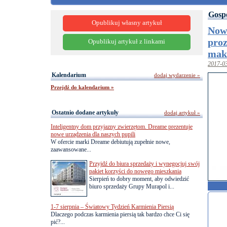
Gosp
Opublikuj własny artykuł
Now
pro
Opublikuj artykuł z linkami
mak
2017-0
Kalendarium
dodaj wydarzenie »
Przejdź do kalendarium »
Ostatnio dodane artykuły
dodaj artykuł »
Inteligentny dom przyjazny zwierzętom. Dreame prezentuje
nowe urządzenia dla naszych pupili
W ofercie marki Dreame debiutują zupełnie nowe,
zaawansowane...
Przyjdź do biura sprzedaży i wynegocjuj swój
pakiet korzyści do nowego mieszkania
Sierpień to dobry moment, aby odwiedzić
biuro sprzedaży Grupy Murapol i...
1-7 sierpnia – Światowy Tydzień Karmienia Piersią
Dlaczego podczas karmienia piersią tak bardzo chce Ci się
pić?...