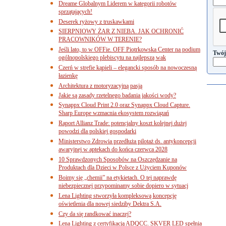
Dreame Globalnym Liderem w kategorii robotów
sprzątających!
Deserek ryżowy z truskawkami
SIERPNIOWY ŻAR Z NIEBA. JAK OCHRONIĆ
PRACOWNIKÓW W TERENIE?
Jeśli lato, to w OFFie. OFF Piotrkowska Center na podium
Twój
ogólnopolskiego plebiscytu na najlepszą wak
Czerń w strefie kąpieli – elegancki sposób na nowoczesną
łazienkę
Architektura z motoryzacyjną pasją
Jakie są zasady rzetelnego badania jakości wody?
Synappx Cloud Print 2.0 oraz Synappx Cloud Capture.
Sharp Europe wzmacnia ekosystem rozwiązań
Raport Allianz Trade: potencjalny koszt kolejnej dużej
powodzi dla polskiej gospodarki
Ministerstwo Zdrowia przedłuża pilotaż ds. antykoncepcji
awaryjnej w aptekach do końca czerwca 2028
10 Sprawdzonych Sposobów na Oszczędzanie na
Produktach dla Dzieci w Polsce z Użyciem Kuponów
Boimy się „chemii” na etykietach. O tej naprawdę
niebezpiecznej przypominamy sobie dopiero w sytuacj
Lena Lighting stworzyła kompleksową koncepcję
oświetlenia dla nowej siedziby Dektra S.A.
Czy da się randkować inaczej?
Lena Lighting z certyfikacją ADQCC. SKVER LED spełnia