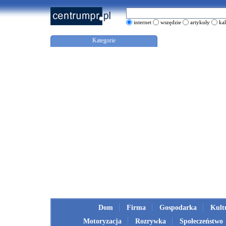
internet
wszędzie
artykuły
ka
Kategorie
Dom
Firma
Gospodarka
Kult
Motoryzacja
Rozrywka
Społeczeństwo