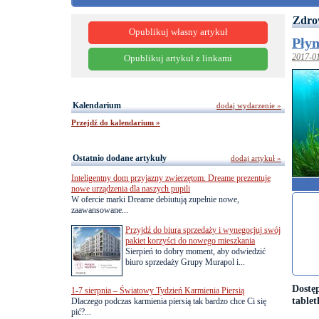
Zdro
Opublikuj własny artykuł
Płyn
2017-0
Opublikuj artykuł z linkami
Kalendarium
dodaj wydarzenie »
Przejdź do kalendarium »
Ostatnio dodane artykuły
dodaj artykuł »
Inteligentny dom przyjazny zwierzętom. Dreame prezentuje
nowe urządzenia dla naszych pupili
W ofercie marki Dreame debiutują zupełnie nowe,
zaawansowane...
Przyjdź do biura sprzedaży i wynegocjuj swój
pakiet korzyści do nowego mieszkania
Sierpień to dobry moment, aby odwiedzić
biuro sprzedaży Grupy Murapol i...
Dostę
1-7 sierpnia – Światowy Tydzień Karmienia Piersią
table
Dlaczego podczas karmienia piersią tak bardzo chce Ci się
pić?...