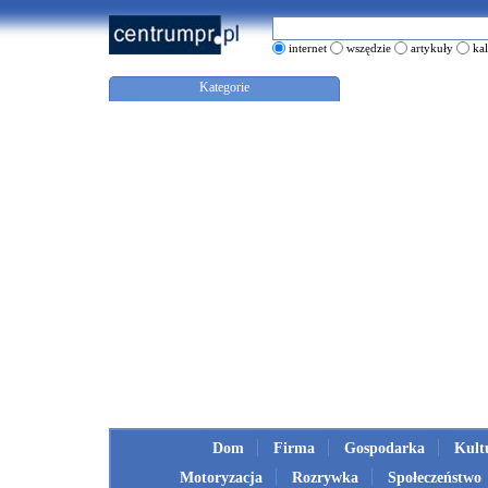
internet
wszędzie
artykuły
ka
Kategorie
Dom
Firma
Gospodarka
Kult
Motoryzacja
Rozrywka
Społeczeństwo