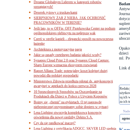
Dreame Globalnym Liderem w kategorii robotów
Badan
sprzątających!
Antyw
Deserek ryżowy z truskawkami
Journa
SIERPNIOWY ŻAR Z NIEBA. JAK OCHRONIĆ
dotyc
PRACOWNIKÓW W TERENIE?
suple
amery
Jeśli lato, to w OFFie. OFF Piotrkowska Center na podium
ogólnopolskiego plebiscytu na najlepszą wak
zarów
ubocz
Czerń w strefie kąpieli – elegancki sposób na nowoczesną
łazienkę
Opakow
Architektura z motoryzacyjną pasją
dzieci
Jakie są zasady rzetelnego badania jakości wody?
ml. Pr
Synappx Cloud Print 2.0 oraz Synappx Cloud Capture.
Sharp Europe wzmacnia ekosystem rozwiązań
Link d
Raport Allianz Trade: potencjalny koszt kolejnej dużej
powodzi dla polskiej gospodarki
Ministerstwo Zdrowia przedłuża pilotaż ds. antykoncepcji
awaryjnej w aptekach do końca czerwca 2028
Redakcj
10 Sprawdzonych Sposobów na Oszczędzanie na
użytko
Produktach dla Dzieci w Polsce z Użyciem Kuponów
są ich 
za ich t
Boimy się „chemii” na etykietach. O tej naprawdę
niebezpiecznej przypominamy sobie dopiero w sytuacj
Nades
Lena Lighting stworzyła kompleksową koncepcję
oświetlenia dla nowej siedziby Dektra S.A.
agen
Czy da się randkować inaczej?
Lena Lighting z certyfikacją ADQCC. SKVER LED spełnia
Kom