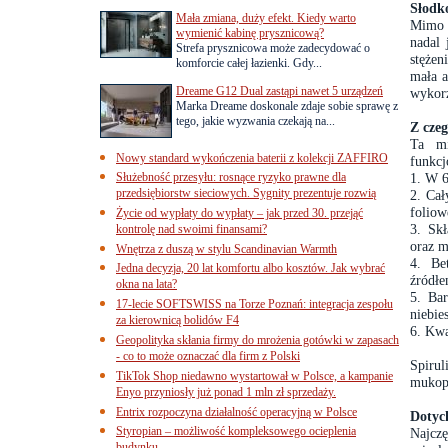
Słodk
Mała zmiana, duży efekt. Kiedy warto
Mimo d
wymienić kabinę prysznicową?
nadal 
Strefa prysznicowa może zadecydować o
stężen
komforcie całej łazienki. Gdy...
mała a
Dreame G12 Dual zastąpi nawet 5 urządzeń
wykorz
Marka Dreame doskonale zdaje sobie sprawę z
tego, jakie wyzwania czekają na...
Z czeg
Ta mi
Nowy standard wykończenia baterii z kolekcji ZAFFIRO
funkcj
Służebność przesyłu: rosnące ryzyko prawne dla
1. W 6
przedsiębiorstw sieciowych. Sygnity prezentuje rozwią
2. Cał
foliow
Życie od wypłaty do wypłaty – jak przed 30. przejąć
3. Skł
kontrolę nad swoimi finansami?
oraz m
Wnętrza z duszą w stylu Scandinavian Warmth
4. Bet
Jedna decyzja, 20 lat komfortu albo kosztów. Jak wybrać
źródł
okna na lata?
5. Bar
17-lecie SOFTSWISS na Torze Poznań: integracja zespołu
niebie
za kierownicą bolidów F4
6. Kwa
Geopolityka skłania firmy do mrożenia gotówki w zapasach
- co to może oznaczać dla firm z Polski
Spiru
TikTok Shop niedawno wystartował w Polsce, a kampanie
mukopo
Enyo przyniosły już ponad 1 mln zł sprzedaży.
Entrix rozpoczyna działalność operacyjną w Polsce
Dotych
Styropian – możliwość kompleksowego ocieplenia
Najczę