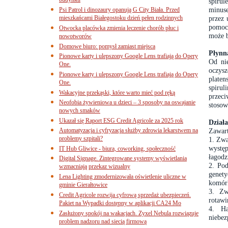
budynku
spirul
minuse
Psi Patrol i dinozaury opanują G City Biała. Przed
mieszkańcami Białegostoku dzień pełen rodzinnych
przez 
pomocn
Otwocka placówka zmienia leczenie chorób płuc i
może b
nowotworów
Domowe biuro: pomysł zamiast miejsca
Płynna
Pionowe karty i ulepszony Google Lens trafiają do Opery
Od ni
One.
oczysz
Pionowe karty i ulepszony Google Lens trafiają do Opery
plate
One.
spiru
Wakacyjne przekąski, które warto mieć pod ręką
przec
Neofobia żywieniowa u dzieci – 3 sposoby na oswajanie
stosow
nowych smaków
Ukazał się Raport ESG Credit Agricole za 2025 rok
Dział
Automatyzacja i cyfryzacja służby zdrowia lekarstwem na
Zawart
problemy szpitali?
1. Zwa
występ
IT Hub Gliwice - biura, coworking, społeczność
łagodz
Digital Signage. Zintegrowane systemy wyświetlania
2. Pod
wzmacniają przekaz wizualny
genety
Lena Lighting zmodernizowała oświetlenie uliczne w
komórk
gminie Gierałtowice
3. Zw
Credit Agricole rozwija cyfrową sprzedaż ubezpieczeń.
rotawi
Pakiet na Wypadki dostępny w aplikacji CA24 Mo
4. Ha
Zasłużony spokój na wakacjach. Zyxel Nebula rozwiązuje
niebez
problem nadzoru nad siecią firmową