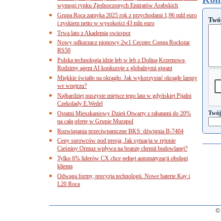
wymogi rynku Zjednoczonych Emiratów Arabskich
Grupa Roca zamyka 2025 rok z przychodami 1,96 mld euro
Twó
i zyskiem netto w wysokości 43 mln euro
Trwa lato z Akademią swisspor
Nowy odkurzacz pionowy 2w1 Cecotec Conga Rockstar
RS50
Polska technologia idzie łeb w łeb z Doliną Krzemową.
Rodzimy agent AI konkuruje z globalnymi gigant
Miękkie światło na okrągło. Jak wykorzystać okrągłe lampy
we wnętrzu?
Najbardziej puszyste miejsce tego lata w gdyńskiej Pijalni
Czekolady E.Wedel
Twój
Ostatni Mieszkaniowy Dzień Otwarty z rabatami do 20%
na całą ofertę w Grupie Murapol
Rozwiązania przeciwpaniczne BKS: dźwignia B-7404
Ceny surowców pod presją. Jak sytuacja w rejonie
Cieśniny Ormuz wpływa na branżę chemii budowlanej?
Tylko 6% liderów CX chce pełnej automatyzacji obsługi
klienta
Odwaga formy, precyzja technologii. Nowe baterie Kay i
L20 Roca
© 