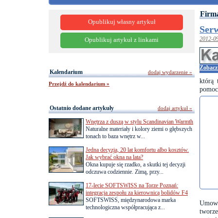
Firma
Opublikuj własny artykuł
Ser
2012-0
Opublikuj artykuł z linkami
Zobacz 
Kalendarium
dodaj wydarzenie »
którą 
Przejdź do kalendarium »
pomocą
Ostatnio dodane artykuły
dodaj artykuł »
Wnętrza z duszą w stylu Scandinavian Warmth
Naturalne materiały i kolory ziemi o głębszych
tonach to baza wnętrz w...
Jedna decyzja, 20 lat komfortu albo kosztów.
Jak wybrać okna na lata?
Okna kupuje się rzadko, a skutki tej decyzji
odczuwa codziennie. Zimą, przy...
17-lecie SOFTSWISS na Torze Poznań:
integracja zespołu za kierownicą bolidów F4
SOFTSWISS, międzynarodowa marka
Umowa
technologiczna współpracująca z...
tworze