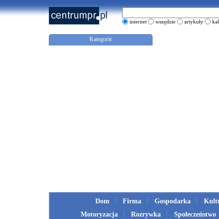
internet
wszędzie
artykuły
ka
Kategorie
Dom
Firma
Gospodarka
Kult
Motoryzacja
Rozrywka
Społeczeństwo