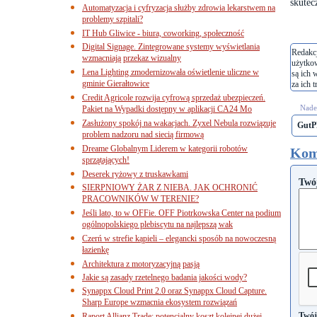
skute
Automatyzacja i cyfryzacja służby zdrowia lekarstwem na
problemy szpitali?
IT Hub Gliwice - biura, coworking, społeczność
Digital Signage. Zintegrowane systemy wyświetlania
Redakcj
wzmacniają przekaz wizualny
użytko
Lena Lighting zmodernizowała oświetlenie uliczne w
są ich 
gminie Gierałtowice
za ich t
Credit Agricole rozwija cyfrową sprzedaż ubezpieczeń.
Nades
Pakiet na Wypadki dostępny w aplikacji CA24 Mo
Zasłużony spokój na wakacjach. Zyxel Nebula rozwiązuje
Gut
problem nadzoru nad siecią firmową
Dreame Globalnym Liderem w kategorii robotów
Kom
sprzątających!
Deserek ryżowy z truskawkami
Twó
SIERPNIOWY ŻAR Z NIEBA. JAK OCHRONIĆ
PRACOWNIKÓW W TERENIE?
Jeśli lato, to w OFFie. OFF Piotrkowska Center na podium
ogólnopolskiego plebiscytu na najlepszą wak
Czerń w strefie kąpieli – elegancki sposób na nowoczesną
łazienkę
Architektura z motoryzacyjną pasją
Jakie są zasady rzetelnego badania jakości wody?
Synappx Cloud Print 2.0 oraz Synappx Cloud Capture.
Sharp Europe wzmacnia ekosystem rozwiązań
Twój
Raport Allianz Trade: potencjalny koszt kolejnej dużej