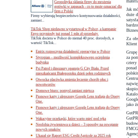
mater
Geopolityka skłania firmy do mrożenia
gotówki w zapasach - co to może oznaczać dla
Jak m
firm z Polski
duże d
Firmy wybierają bezpieczeństwo kontynuowania działalności,
satysf
zamiast...
bardz
TikTok Shop niedawno wystartował w Polsce, a kampanie
Biznes
Enyo przyniosły już ponad 1 mln zł sprzedaży.
TikTok dociera w Polsce do niemal 40 proc. dorosłych, a
Za obs
wartość TikTok...
Klient
Entrix rozpoczyna działalność operacyjną w Polsce
Grupę 
za pom
Styropian – możliwość kompleksowego ocieplenia
budynku
cztery
ponad
Psi Patrol i dinozaury opanują G City Biała. Przed
polsk
mieszkańcami Białegostoku dzień pełen rodzinnych
Centr
Otwocka placówka zmienia leczenie chorób płuc i
najwi
nowotworów
skupi
Domowe biuro: pomysł zamiast miejsca
Katalo
Pionowe karty i ulepszony Google Lens trafiają do Opery
Googl
One.
jako ź
Pionowe karty i ulepszony Google Lens trafiają do Opery
One.
GutPR 
GutPR
Wakacyjne przekąski, które warto mieć pod ręką
budow
Neofobia żywieniowa u dzieci – 3 sposoby na oswajanie
FMCG
nowych smaków
Agenc
Ukazał się Raport ESG Credit Agricole za 2025 rok