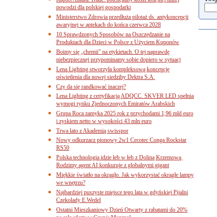
powodzi dla polskiej gospodarki
Ministerstwo Zdrowia przedłuża pilotaż ds. antykoncepcji
awaryjnej w aptekach do końca czerwca 2028
10 Sprawdzonych Sposobów na Oszczędzanie na
Produktach dla Dzieci w Polsce z Użyciem Kuponów
Boimy się „chemii” na etykietach. O tej naprawdę
niebezpiecznej przypominamy sobie dopiero w sytuacj
Lena Lighting stworzyła kompleksową koncepcję
oświetlenia dla nowej siedziby Dektra S.A.
Czy da się randkować inaczej?
Lena Lighting z certyfikacją ADQCC. SKVER LED spełnia
wymogi rynku Zjednoczonych Emiratów Arabskich
Grupa Roca zamyka 2025 rok z przychodami 1,96 mld euro
i zyskiem netto w wysokości 43 mln euro
Trwa lato z Akademią swisspor
Nowy odkurzacz pionowy 2w1 Cecotec Conga Rockstar
RS50
Polska technologia idzie łeb w łeb z Doliną Krzemową.
Rodzimy agent AI konkuruje z globalnymi gigant
Miękkie światło na okrągło. Jak wykorzystać okrągłe lampy
we wnętrzu?
Najbardziej puszyste miejsce tego lata w gdyńskiej Pijalni
Czekolady E.Wedel
Ostatni Mieszkaniowy Dzień Otwarty z rabatami do 20%