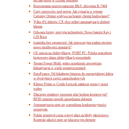
na całą ofertę w Grupie Murapol
Rozwiązania przeciwpaniczne BKS: dźwignia B-7404
Ceny surowców pod presją. Jak sytuacja w rejonie
Cieśniny Ormuz wpływa na branżę chemii budowlanej?
Tylko 6% liderów CX chce pełnej automatyzacji obsługi
klienta
Odwaga formy, precyzja technologii. Nowe baterie Kay i
L20 Roca
Łazienka bez ograniczeń. Jak innowacyjna toaleta otwiera
nowe możliwości aranżacji?
UE stawia na elektryfikację. PORT PC: Polska potrzebuje
krajowego planu elektryfikacji gospodarki
Termet Freeze Multi: jedno urządzenie zewnętrzne,
klimatyzacja w wielu pomieszczeniach
EuroFrance: Od lokalnego biznesu do europejskiego lidera
w dystrybucji części samochodowych
Klienci Prime w Credit Agricole załatwią sprawy przez
wideo
Dlaczego retailerzy przestają ufać kodom kreskowym?
RFID zmienia sposób zarządzania sklepem
Automatyzacja staje się warunkiem konkurencyjności
przemysłu
Polski przemysł coraz więcej płaci za błędy jakościowe.
Kontrola jakości staje się kluczowym element