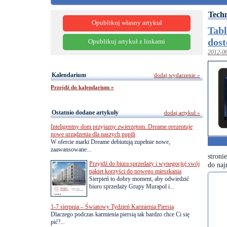
Tech
Opublikuj własny artykuł
Tab
dost
Opublikuj artykuł z linkami
2012-0
Kalendarium
dodaj wydarzenie »
Przejdź do kalendarium »
Ostatnio dodane artykuły
dodaj artykuł »
Inteligentny dom przyjazny zwierzętom. Dreame prezentuje
nowe urządzenia dla naszych pupili
W ofercie marki Dreame debiutują zupełnie nowe,
zaawansowane...
stroni
Przyjdź do biura sprzedaży i wynegocjuj swój
do naj
pakiet korzyści do nowego mieszkania
Sierpień to dobry moment, aby odwiedzić
biuro sprzedaży Grupy Murapol i...
1-7 sierpnia – Światowy Tydzień Karmienia Piersią
Dlaczego podczas karmienia piersią tak bardzo chce Ci się
pić?...