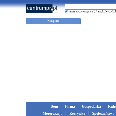
internet
wszędzie
artykuły
ka
Kategorie
Dom
Firma
Gospodarka
Kult
Motoryzacja
Rozrywka
Społeczeństwo