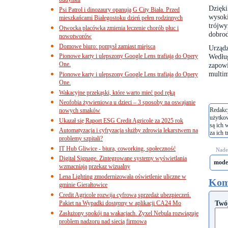
budynku
Dzięk
Psi Patrol i dinozaury opanują G City Biała. Przed
wysok
mieszkańcami Białegostoku dzień pełen rodzinnych
trójw
Otwocka placówka zmienia leczenie chorób płuc i
dobrod
nowotworów
Domowe biuro: pomysł zamiast miejsca
Urząd
Pionowe karty i ulepszony Google Lens trafiają do Opery
Według
One.
zapowi
multim
Pionowe karty i ulepszony Google Lens trafiają do Opery
One.
Wakacyjne przekąski, które warto mieć pod ręką
Neofobia żywieniowa u dzieci – 3 sposoby na oswajanie
Redakcj
nowych smaków
użytko
Ukazał się Raport ESG Credit Agricole za 2025 rok
są ich 
Automatyzacja i cyfryzacja służby zdrowia lekarstwem na
za ich t
problemy szpitali?
IT Hub Gliwice - biura, coworking, społeczność
Nades
Digital Signage. Zintegrowane systemy wyświetlania
mode
wzmacniają przekaz wizualny
Lena Lighting zmodernizowała oświetlenie uliczne w
Kom
gminie Gierałtowice
Credit Agricole rozwija cyfrową sprzedaż ubezpieczeń.
Twó
Pakiet na Wypadki dostępny w aplikacji CA24 Mo
Zasłużony spokój na wakacjach. Zyxel Nebula rozwiązuje
problem nadzoru nad siecią firmową