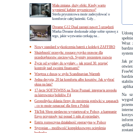
Mała zmiana, duży efekt. Kiedy warto
wymienić kabinę prysznicową?
Strefa prysznicowa może zadecydować o
komforcie całej łazienki. Gdy...
Dreame G12 Dual zastąpi nawet 5 urządzeń
Marka Dreame doskonale zdaje sobie sprawę z
Udost
tego, jakie wyzwania czekają na...
spełni
Wraz z
Nowy standard wykończenia baterii z kolekcji ZAFFIRO
bardz
Służebność przesyłu: rosnące ryzyko prawne dla
system
przedsiębiorstw sieciowych. Sygnity prezentuje rozwią
Jak pr
Życie od wypłaty do wypłaty – jak przed 30. przejąć
otwie
kontrolę nad swoimi finansami?
FreeW
Wnętrza z duszą w stylu Scandinavian Warmth
bardzi
Jedna decyzja, 20 lat komfortu albo kosztów. Jak wybrać
stabil
okna na lata?
aplika
17-lecie SOFTSWISS na Torze Poznań: integracja zespołu
Na sz
za kierownicą bolidów F4
wygod
Geopolityka skłania firmy do mrożenia gotówki w zapasach
przem
- co to może oznaczać dla firm z Polski
intern
TikTok Shop niedawno wystartował w Polsce, a kampanie
korzys
Enyo przyniosły już ponad 1 mln zł sprzedaży.
inform
Entrix rozpoczyna działalność operacyjną w Polsce
aplika
Styropian – możliwość kompleksowego ocieplenia
zostan