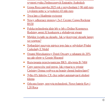
wymogi rynku Zjednoczonych Emiratów Arabskich
Grupa Roca zamyka 2025 rok z przychodami 1,96 mld euro
i zyskiem netto w wysokości 43 mln euro
Trwa lato z Akademią swisspor
Nowy odkurzacz pionowy 2w1 Cecotec Conga Rockstar
RS50
Polska technologia idzie łeb w łeb z Doliną Krzemową.
Rodzimy agent AI konkuruje z globalnymi gigant
Miękkie światło na okrągło. Jak wykorzystać okrągłe lampy
we wnętrzu?
Najbardziej puszyste miejsce tego lata w gdyńskiej Pijalni
Czekolady E.Wedel
Ostatni Mieszkaniowy Dzień Otwarty z rabatami do 20%
na całą ofertę w Grupie Murapol
Rozwiązania przeciwpaniczne BKS: dźwignia B-7404
Ceny surowców pod presją. Jak sytuacja w rejonie
Cieśniny Ormuz wpływa na branżę chemii budowlanej?
Tylko 6% liderów CX chce pełnej automatyzacji obsługi
klienta
Odwaga formy, precyzja technologii. Nowe baterie Kay i
L20 Roca
© 