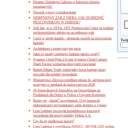
Dreame Globalnym Liderem w kategorii robotów
sprzątających!
Deserek ryżowy z truskawkami
SIERPNIOWY ŻAR Z NIEBA. JAK OCHRONIĆ
PRACOWNIKÓW W TERENIE?
Jeśli lato, to w OFFie. OFF Piotrkowska Center na podium
ogólnopolskiego plebiscytu na najlepszą wak
Czerń w strefie kąpieli – elegancki sposób na nowoczesną
Twój
łazienkę
Architektura z motoryzacyjną pasją
Jakie są zasady rzetelnego badania jakości wody?
Synappx Cloud Print 2.0 oraz Synappx Cloud Capture.
Sharp Europe wzmacnia ekosystem rozwiązań
Raport Allianz Trade: potencjalny koszt kolejnej dużej
powodzi dla polskiej gospodarki
Ministerstwo Zdrowia przedłuża pilotaż ds. antykoncepcji
awaryjnej w aptekach do końca czerwca 2028
10 Sprawdzonych Sposobów na Oszczędzanie na
Produktach dla Dzieci w Polsce z Użyciem Kuponów
Boimy się „chemii” na etykietach. O tej naprawdę
niebezpiecznej przypominamy sobie dopiero w sytuacj
Lena Lighting stworzyła kompleksową koncepcję
oświetlenia dla nowej siedziby Dektra S.A.
Czy da się randkować inaczej?
Lena Lighting z certyfikacją ADQCC. SKVER LED spełnia