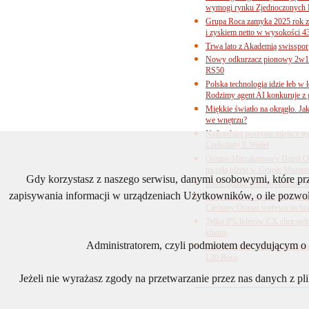
wymogi rynku Zjednoczonych 
Grupa Roca zamyka 2025 rok z
i zyskiem netto w wysokości 4
Trwa lato z Akademią swisspor
Nowy odkurzacz pionowy 2w1 
RS50
Polska technologia idzie łeb w
Rodzimy agent AI konkuruje z 
Miękkie światło na okrągło. Ja
we wnętrzu?
Najbardziej puszyste miejsce te
Czekolady E.Wedel
Ostatni Mieszkaniowy Dzień O
na całą ofertę w Grupie Murapo
Gdy korzystasz z naszego serwisu, danymi osobowymi, które p
Rozwiązania przeciwpaniczne 
zapisywania informacji w urządzeniach Użytkowników, o ile pozwol
Ceny surowców pod presją. Jak 
Cieśniny Ormuz wpływa na bra
Tylko 6% liderów CX chce pełne
klienta
Administratorem, czyli podmiotem decydującym o t
Odwaga formy, precyzja technol
L20 Roca
Jeżeli nie wyrażasz zgody na przetwarzanie przez nas danych z p