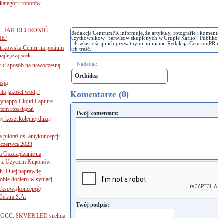
ategorii robotów
A. JAK OCHRONIĆ
Redakcja CentrumPR informuje, że artykuły, fotografie i koment
E?
użytkowników "Serwisów skupionych w Grupie Kafito". Publiko
ich własnością i ich prywatnymi opiniami. Redakcja CentrumPR 
iotrkowska Center na podium
ich treść.
najlepszą wak
Nadesłał:
ancki sposób na nowoczesną
Orchidea
asją
ania jakości wody?
Komentarze (0)
Synappx Cloud Capture.
tem rozwiązań
Twój komentarz:
ny koszt kolejnej dużej
i
 pilotaż ds. antykoncepcji
 czerwca 2028
 Oszczędzanie na
ce z Użyciem Kuponów
ch. O tej naprawdę
obie dopiero w sytuacj
leksową koncepcję
 Dektra S.A.
Twój podpis:
ą ADQCC. SKVER LED spełnia