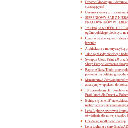
Dreame Globalnym Liderem w k
sprzątających!
Deserek ryżowy z truskawkami
SIERPNIOWY ŻAR Z NIEB
PRACOWNIKÓW W TERENI
Jeśli lato, to w OFFie. OFF P
ogólnopolskiego plebiscytu na 
Czerń w strefie kąpieli – eleg
łazienkę
Architektura z motoryzacyjną p
Jakie są zasady rzetelnego bad
Synappx Cloud Print 2.0 oraz 
Sharp Europe wzmacnia ekosys
Raport Allianz Trade: potencjal
powodzi dla polskiej gospodark
Ministerstwo Zdrowia przedłuża
awaryjnej w aptekach do końca
10 Sprawdzonych Sposobów na
Produktach dla Dzieci w Pols
Boimy się „chemii” na etykieta
niebezpiecznej przypominamy s
Lena Lighting stworzyła komp
oświetlenia dla nowej siedziby
Czy da się randkować inaczej?
Lena Lighting z certyfikacj