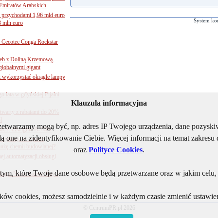
Emiratów Arabskich
 przychodami 1,96 mld euro
System ko
3 mln euro
Cecotec Conga Rockstar
 łeb z Doliną Krzemową.
globalnymi gigant
k wykorzystać okrągłe lampy
go lata w gdyńskiej Pijalni
Klauzula informacyjna
twarty z rabatami do 20%
l
rzetwarzamy mogą być, np. adres IP Twojego urządzenia, dane pozys
BKS: dźwignia B-7404
ą one na zidentyfikowanie Ciebie. Więcej informacji na temat zakres
sytuacja w rejonie
nżę chemii budowlanej?
oraz
Polityce Cookies
.
j automatyzacji obsługi
ym, które Twoje dane osobowe będą przetwarzane oraz w jakim celu, i
ogii. Nowe baterie Kay i
lików cookies, możesz samodzielnie i w każdym czasie zmienić ustawien
© CentrumPR.pl 2026