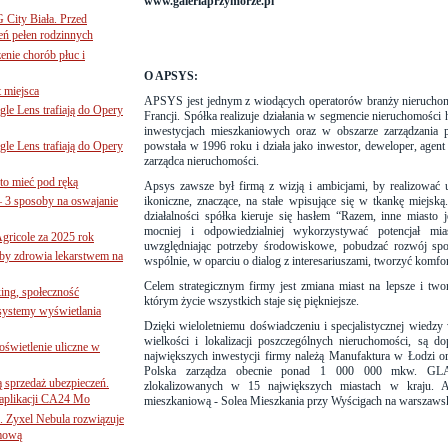
www.galeriaprzymorze.pl
G City Biała. Przed
eń pełen rodzinnych
nie chorób płuc i
O APSYS:
 miejsca
APSYS jest jednym z wiodących operatorów branży nierucho
le Lens trafiają do Opery
Francji. Spółka realizuje działania w segmencie nieruchomości
inwestycjach mieszkaniowych oraz w obszarze zarządzania 
le Lens trafiają do Opery
powstała w 1996 roku i działa jako inwestor, deweloper, agent
zarządca nieruchomości.
to mieć pod ręką
Apsys zawsze był firmą z wizją i ambicjami, by realizować u
– 3 sposoby na oswajanie
ikoniczne, znaczące, na stałe wpisujące się w tkankę miejs
działalności spółka kieruje się hasłem “Razem, inne miasto 
mocniej i odpowiedzialniej wykorzystywać potencjał mi
gricole za 2025 rok
uwzględniając potrzeby środowiskowe, pobudzać rozwój spo
żby zdrowia lekarstwem na
wspólnie, w oparciu o dialog z interesariuszami, tworzyć komfor
Celem strategicznym firmy jest zmiana miast na lepsze i two
ing, społeczność
którym życie wszystkich staje się piękniejsze.
 systemy wyświetlania
Dzięki wieloletniemu doświadczeniu i specjalistycznej wiedzy w
wielkości i lokalizacji poszczególnych nieruchomości, są 
świetlenie uliczne w
największych inwestycji firmy należą Manufaktura w Łodzi
Polska zarządza obecnie ponad 1 000 000 mkw. GL
ą sprzedaż ubezpieczeń.
zlokalizowanych w 15 największych miastach w kraju. A
 aplikacji CA24 Mo
mieszkaniową - Solea Mieszkania przy Wyścigach na warszaw
. Zyxel Nebula rozwiązuje
rmową