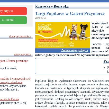
Rozrywka » Rozrywka
ny artykuł
Targi PupiLove w Galerii Przymorze
2023-10-05
ł z linkami
W niedzielę 8
17.00 w Gal
niezwykłe
czworonogom,
dodaj wydarzenie »
dla wszystkic
Podczas Ta
poznać na
Zobacz więcej zdjęć »
porozmawiać 
dodaj artykuł »
ciekawe gadżety dla zwierzaków! Na wydarzenie zapraszam
ętom. Dreame prezentuje
Prz
i
P
zupełnie nowe,
C
przedaży i wynegocjuj swój
PupiLove Targi to wydarzenie skierowane do właścicieli o
o nowego mieszkania
targach znajdziecie wyroby niszowe, często ręcznie wykonane,
 moment, aby odwiedzić
których nie dostaniecie w typowych sklepach zoologicznych
upy Murapol i...
można obejrzeć, dotknąć, przymierzyć i zakupić. Wystawcy chę
pomogą w doborze najodpowiedniejszych produktów dla Waszyc
jest różnorodna. Czekają na Was smycze, szelki, obroże, ma
armienia Piersią
urocze ubranka i kocyki, a także przeróżne akcesoria, takie 
 tak bardzo chce Ci się
kosmetyki i wiele innych. To prawdziwa uczta dla Waszy