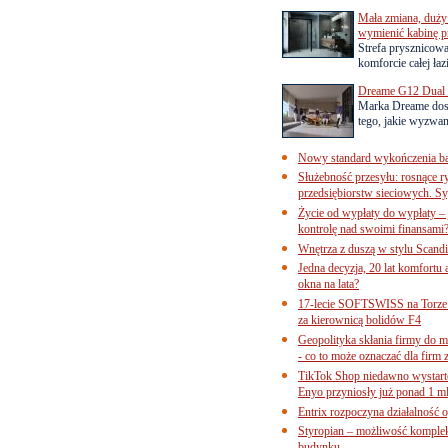
Mała zmiana, duży 
wymienić kabinę p
Strefa prysznicow
komforcie całej łaz
Dreame G12 Dual z
Marka Dreame dosk
tego, jakie wyzwani
Nowy standard wykończenia ba
Służebność przesyłu: rosnące r
przedsiębiorstw sieciowych. Sy
Życie od wypłaty do wypłaty – 
kontrolę nad swoimi finansami
Wnętrza z duszą w stylu Scand
Jedna decyzja, 20 lat komfortu
okna na lata?
17-lecie SOFTSWISS na Torze P
za kierownicą bolidów F4
Geopolityka skłania firmy do 
- co to może oznaczać dla firm 
TikTok Shop niedawno wystart
Enyo przyniosły już ponad 1 ml
Entrix rozpoczyna działalność 
Styropian – możliwość komple