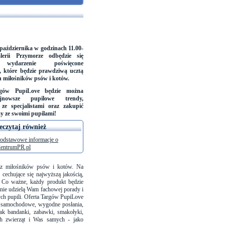
 października w godzinach 11.00-
erii Przymorze odbędzie się
 wydarzenie poświęcone
 które będzie prawdziwą ucztą
h miłośników psów i kotów.
rgów PupiLove będzie można
jnowsze pupilowe trendy,
ze specjalistami oraz zakupić
y ze swoimi pupilami!
eczytaj również
odstawowe informacje o
entrumPR.pl
raz miłośników psów i kotów. Na
 cechujące się najwyższą jakością,
. Co ważne, każdy produkt będzie
tnie udzielą Wam fachowej porady i
h pupili. Oferta Targów PupiLove
ty samochodowe, wygodne posłania,
jak bandanki, zabawki, smakołyki,
ch zwierząt i Was samych - jako