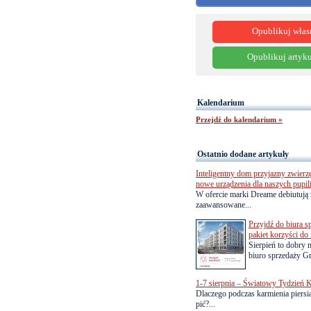
Opublikuj włas
Opublikuj artyku
Kalendarium
Przejdź do kalendarium »
Ostatnio dodane artykuły
Inteligentny dom przyjazny zwierz
nowe urządzenia dla naszych pupil
W ofercie marki Dreame debiutują 
zaawansowane...
Przyjdź do biura s
pakiet korzyści d
Sierpień to dobry
biuro sprzedaży Gr
1-7 sierpnia – Światowy Tydzień K
Dlaczego podczas karmienia piersią
pić?...