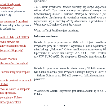
opiekunów!
efekt. Kiedy warto
„
W Galerii Przymorze zawsze staramy się łączyć aktywnoś
rysznicową?
różnorodność. Tym razem chcemy podziękować naszym czw
a może zadecydować o
bezwarunkową miłość i oddanie. Dlatego w niedzielę 8 pa
ienki. Gdy...
zwierzaków! Zachęcamy do odwiedzin naszej galerii wraz z
zapoznania się z szeroką ofertą akcesoriów i produktów d
astąpi nawet 5 urządzeń
Wojtaszczyk, Dyrektor Galerii Przymorze.
onale zdaje sobie sprawę z
a czekają na...
Wstęp na Targi PupiLove jest bezpłatny.
Informacje o firmie:
terii z kolekcji ZAFFIRO
yzyko prawne dla
Galeria Przymorze powstała w 2009 roku i jest zlokalizow
gnity prezentuje rozwią
Przymorze przy ul. Obrońców Wybrzeża 1, obok najdłuższ
mieszkalnego „Falowiec”. Ofertę handlową centrum tworzy 68
jak przed 30. przejąć
hipermarket E.Leclerc oraz sklepy C&A, CCC, Dealz, Decathl
?
czy RTV EURO AGD.
Do dyspozycji Klientów jest również klu
inavian Warmth
 albo kosztów. Jak wybrać
Galeria Przymorze to harmonia miasta i natury. Wokół centrum zn
oznań: integracja zespołu
tym blisko położony park. Przyroda okalająca budynek Galerii z
– Zielona Ściana to aż 100 m2 pokrytych kilkudziesięcioma 
powietrze.
mrożenia gotówki w zapasach
z Polski
ował w Polsce, a kampanie
Właścicielem Galerii Przymorze jest ImmoGdańsk sp z o.o. Z
n zł sprzedaży.
Polska.
operacyjną w Polsce
ksowego ocieplenia