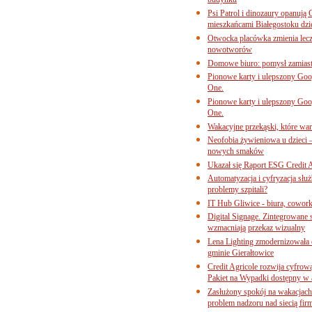
budynku
Psi Patrol i dinozaury opanują 
mieszkańcami Białegostoku dzi
Otwocka placówka zmienia lecze
nowotworów
Domowe biuro: pomysł zamiast
Pionowe karty i ulepszony Goog
One.
Pionowe karty i ulepszony Goog
One.
Wakacyjne przekąski, które war
Neofobia żywieniowa u dzieci 
nowych smaków
Ukazał się Raport ESG Credit A
Automatyzacja i cyfryzacja słu
problemy szpitali?
IT Hub Gliwice - biura, cowork
Digital Signage. Zintegrowane
wzmacniają przekaz wizualny
Lena Lighting zmodernizowała o
gminie Gierałtowice
Credit Agricole rozwija cyfrow
Pakiet na Wypadki dostępny w
Zasłużony spokój na wakacjach
problem nadzoru nad siecią fi