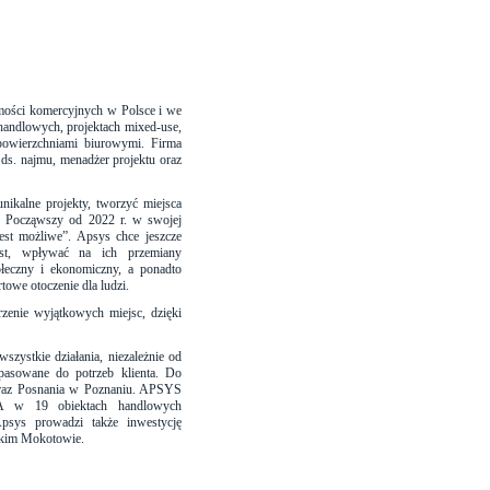
mości komercyjnych w Polsce i we
 handlowych, projektach mixed-use,
powierzchniami biurowymi. Firma
 ds. najmu, menadżer projektu oraz
nikalne projekty, tworzyć miejsca
ką. Począwszy od 2022 r. w swojej
jest możliwe”. Apsys chce jeszcze
ast, wpływać na ich przemiany
łeczny i ekonomiczny, a ponadto
towe otoczenie dla ludzi.
rzenie wyjątkowych miejsc, dzięki
szystkie działania, niezależnie od
dopasowane do potrzeb klienta. Do
 oraz Posnania w Poznaniu. APSYS
A w 19 obiektach handlowych
psys prowadzi także inwestycję
skim Mokotowie.