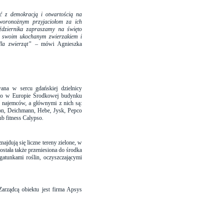
ć z demokracją i otwartością na
oronożnym przyjaciołom za ich
ździernika zapraszamy na święto
e swoim ukochanym zwierzakiem i
la zwierząt”
–
mówi Agnieszka
ana w sercu gdańskiej dzielnicy
ego w Europie Środkowej budynku
 najemców, a głównymi z nich są:
on, Deichmann, Hebe, Jysk, Pepco
b fitness Calypso.
ajdują się liczne tereny zielone, w
ostała także przeniesiona do środka
gatunkami roślin, oczyszczającymi
arządcą obiektu jest firma Apsys