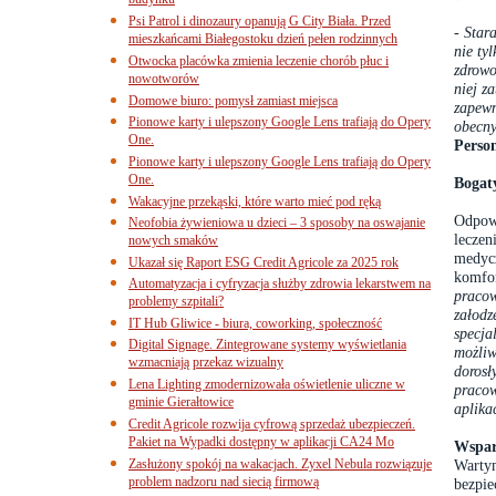
budynku
Psi Patrol i dinozaury opanują G City Biała. Przed
- Star
mieszkańcami Białegostoku dzień pełen rodzinnych
nie ty
Otwocka placówka zmienia leczenie chorób płuc i
zdrowo
nowotworów
niej z
Domowe biuro: pomysł zamiast miejsca
zapewn
Pionowe karty i ulepszony Google Lens trafiają do Opery
obecny
One.
Perso
Pionowe karty i ulepszony Google Lens trafiają do Opery
One.
Bogat
Wakacyjne przekąski, które warto mieć pod ręką
Odpowi
Neofobia żywieniowa u dzieci – 3 sposoby na oswajanie
leczen
nowych smaków
medycz
Ukazał się Raport ESG Credit Agricole za 2025 rok
komfor
Automatyzacja i cyfryzacja służby zdrowia lekarstwem na
pracow
problemy szpitali?
załodz
IT Hub Gliwice - biura, coworking, społeczność
specja
Digital Signage. Zintegrowane systemy wyświetlania
możliw
wzmacniają przekaz wizualny
dorosł
Lena Lighting zmodernizowała oświetlenie uliczne w
pracow
gminie Gierałtowice
aplika
Credit Agricole rozwija cyfrową sprzedaż ubezpieczeń.
Pakiet na Wypadki dostępny w aplikacji CA24 Mo
Wspar
Zasłużony spokój na wakacjach. Zyxel Nebula rozwiązuje
Wartym
problem nadzoru nad siecią firmową
bezpie