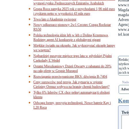
Kontak
wymogi rynku Zjednoczonych Emiratów Arabskich
www.t
Grupa Roca zamyka 2025 rok z przychodami 1,96 mld euro
Magda
i zyskiem netto w wysokości 43 mln euro
magda
Trwa lato z Akademią swisspor
Advent
Agencj
Nowy odkurzacz pionowy 2w1 Cecotec Conga Rockstar
www.a
RS50
tel.ko
Polska technologia idzie łeb w łeb z Doliną Krzemową.
Rodzimy agent AI konkuruje z globalnymi gigant
Miękkie światło na okrągło. Jak wykorzystać okrągłe lampy
we wnętrzu?
Najbardziej puszyste miejsce tego lata w gdyńskiej Pijalni
Redakcj
Czekolady E.Wedel
użytko
Ostatni Mieszkaniowy Dzień Otwarty z rabatami do 20%
są ich 
na całą ofertę w Grupie Murapol
za ich t
Rozwiązania przeciwpaniczne BKS: dźwignia B-7404
Ceny surowców pod presją. Jak sytuacja w rejonie
Nades
Cieśniny Ormuz wpływa na branżę chemii budowlanej?
Adve
Tylko 6% liderów CX chce pełnej automatyzacji obsługi
klienta
Kom
Odwaga formy, precyzja technologii. Nowe baterie Kay i
L20 Roca
Twó