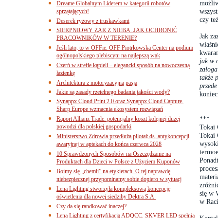
możliw
Dreame Globalnym Liderem w kategorii robotów
wszyst
sprzątających!
czy te
Deserek ryżowy z truskawkami
SIERPNIOWY ŻAR Z NIEBA. JAK OCHRONIĆ
Jak za
PRACOWNIKÓW W TERENIE?
właśni
Jeśli lato, to w OFFie. OFF Piotrkowska Center na podium
kwaran
ogólnopolskiego plebiscytu na najlepszą wak
jak w 
Czerń w strefie kąpieli – elegancki sposób na nowoczesną
załoga
łazienkę
także 
Architektura z motoryzacyjną pasją
przede
Jakie są zasady rzetelnego badania jakości wody?
koniec
Synappx Cloud Print 2.0 oraz Synappx Cloud Capture.
Sharp Europe wzmacnia ekosystem rozwiązań
***
Raport Allianz Trade: potencjalny koszt kolejnej dużej
powodzi dla polskiej gospodarki
Tokai
Tokai 
Ministerstwo Zdrowia przedłuża pilotaż ds. antykoncepcji
wysoki
awaryjnej w aptekach do końca czerwca 2028
termoe
10 Sprawdzonych Sposobów na Oszczędzanie na
Ponadt
Produktach dla Dzieci w Polsce z Użyciem Kuponów
proces
Boimy się „chemii” na etykietach. O tej naprawdę
materi
niebezpiecznej przypominamy sobie dopiero w sytuacj
zróżni
Lena Lighting stworzyła kompleksową koncepcję
się w 
oświetlenia dla nowej siedziby Dektra S.A.
w Raci
Czy da się randkować inaczej?
Lena Lighting z certyfikacją ADQCC. SKVER LED spełnia