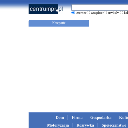
internet
wszędzie
artykuły
ka
Kategorie
Dom
Firma
Gospodarka
Kult
Motoryzacja
Rozrywka
Społeczeństwo