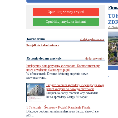
Firma
Opublikuj własny artykuł
TOK
ZD
Opublikuj artykuł z linkami
2021-0
Kalendarium
dodaj wydarzenie »
Przejdź do kalendarium »
Ostatnio dodane artykuły
dodaj artykuł »
Inteligentny dom przyjazny zwierzętom. Dreame prezentuje
nowe urządzenia dla naszych pupili
W ofercie marki Dreame debiutują zupełnie nowe,
zaawansowane...
Przyjdź do biura sprzedaży i wynegocjuj swój
pakiet korzyści do nowego mieszkania
Sierpień to dobry moment, aby odwiedzić
biuro sprzedaży Grupy Murapol i...
1-7 sierpnia – Światowy Tydzień Karmienia Piersią
Dlaczego podczas karmienia piersią tak bardzo chce Ci się
pić?...