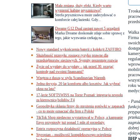
Mała zmiana, duży efekt. Kiedy warto
wymienić kabinę prysznicową?
Troska
Strefa prysznicowa może zadecydować o
pracow
komforcie całej łazienki. Gdy...
przeds
Dreame G12 Dual zastąpi nawet 5 urządzeń
Walka 
Marka Dreame doskonale zdaje sobie sprawę z
Firma 
tego, jakie wyzwania czekają na...
swoich
dostę
Nowy standard wykończenia baterii z kolekcji ZAFFIRO
kamery
Służebność przesyłu: rosnące ryzyko prawne dla
regula
przedsiębiorstw sieciowych. Sygnity prezentuje rozwią
wprowa
Życie od wypłaty do wypłaty – jak przed 30. przejąć
mobiln
kontrolę nad swoimi finansami?
pracow
Wnętrza z duszą w stylu Scandinavian Warmth
wszyst
Jedna decyzja, 20 lat komfortu albo kosztów. Jak wybrać
roku w
okna na lata?
medyc
17-lecie SOFTSWISS na Torze Poznań: integracja zespołu
za kierownicą bolidów F4
- Pand
Geopolityka skłania firmy do mrożenia gotówki w zapasach
funkcj
- co to może oznaczać dla firm z Polski
przypa
przeka
TikTok Shop niedawno wystartował w Polsce, a kampanie
zagroż
Enyo przyniosły już ponad 1 mln zł sprzedaży.
dobrej
Entrix rozpoczyna działalność operacyjną w Polsce
efekty
Styropian – możliwość kompleksowego ocieplenia
BHP w