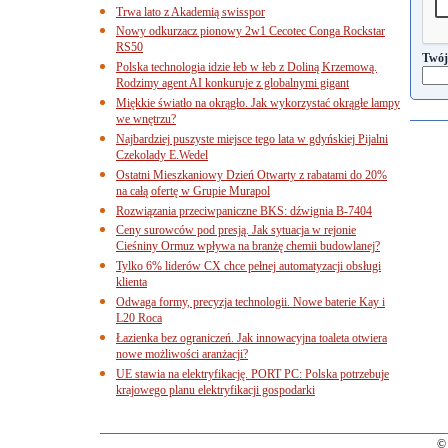
Trwa lato z Akademią swisspor
Nowy odkurzacz pionowy 2w1 Cecotec Conga Rockstar
RS50
Twój
Polska technologia idzie łeb w łeb z Doliną Krzemową.
Rodzimy agent AI konkuruje z globalnymi gigant
Miękkie światło na okrągło. Jak wykorzystać okrągłe lampy
we wnętrzu?
Najbardziej puszyste miejsce tego lata w gdyńskiej Pijalni
Czekolady E.Wedel
Ostatni Mieszkaniowy Dzień Otwarty z rabatami do 20%
na całą ofertę w Grupie Murapol
Rozwiązania przeciwpaniczne BKS: dźwignia B-7404
Ceny surowców pod presją. Jak sytuacja w rejonie
Cieśniny Ormuz wpływa na branżę chemii budowlanej?
Tylko 6% liderów CX chce pełnej automatyzacji obsługi
klienta
Odwaga formy, precyzja technologii. Nowe baterie Kay i
L20 Roca
Łazienka bez ograniczeń. Jak innowacyjna toaleta otwiera
nowe możliwości aranżacji?
UE stawia na elektryfikację. PORT PC: Polska potrzebuje
krajowego planu elektryfikacji gospodarki
© 