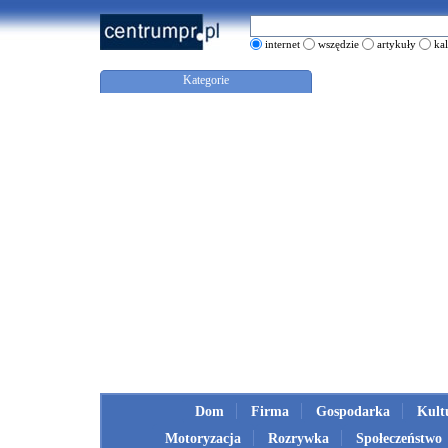
internet
wszędzie
artykuły
ka
Kategorie
Dom
Firma
Gospodarka
Kult
Motoryzacja
Rozrywka
Społeczeństwo