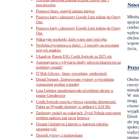
Nowe 
nowotworów
Domowe biuro: pomysł zamiast miejsca
Młods
Pionowe karty i ulepszony Google Lens trafiają do Opery
spojrz
One.
celebr
Pionowe karty i ulepszony Google Lens trafiają do Opery
wpływ
One.
obchod
Wakacyjne przekąski, które warto mieć pod ręką
wspomn
Neofobia żywieniowa u dzieci – 3 sposoby na oswajanie
życia,
nowych smaków
Ukazał się Raport ESG Credit Agricole za 2025 rok
Automatyzacja i cyfryzacja służby zdrowia lekarstwem na
Przys
problemy szpitali?
IT Hub Gliwice - biura, coworking, społeczność
Obcho
Digital Signage. Zintegrowane systemy wyświetlania
wzmacniają przekaz wizualny
rzeczy
mieszk
Lena Lighting zmodernizowała oświetlenie uliczne w
W mnie
gminie Gierałtowice
mogą 
Credit Agricole rozwija cyfrową sprzedaż ubezpieczeń.
równo
Pakiet na Wypadki dostępny w aplikacji CA24 Mo
wyjątk
Zasłużony spokój na wakacjach. Zyxel Nebula rozwiązuje
Dzień 
problem nadzoru nad siecią firmową
ale je
Dreame Globalnym Liderem w kategorii robotów
społec
sprzątających!
tradyc
Deserek ryżowy z truskawkami
istotn