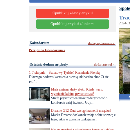
Społe
Opublikuj własny artykuł
Trad
2024-1
Opublikuj artykuł z linkami
Kalendarium
dodaj wydarzenie »
Przejdź do kalendarium »
Ostatnio dodane artykuły
dodaj artykuł »
1-7 sierpnia – Światowy Tydzień Karmienia Piersią
Dlaczego podczas karmienia piersią tak bardzo chce Ci się
pić?...
Mała zmiana, duży efekt. Kiedy warto
wymienić kabinę prysznicową?
Strefa prysznicowa może zadecydować o
komforcie całej łazienki. Gdy...
Dreame G12 Dual zastąpi nawet 5 urządzeń
Marka Dreame doskonale zdaje sobie sprawę z
tego, jakie wyzwania czekają na...
Nowy standard wykończenia baterii z kolekcji