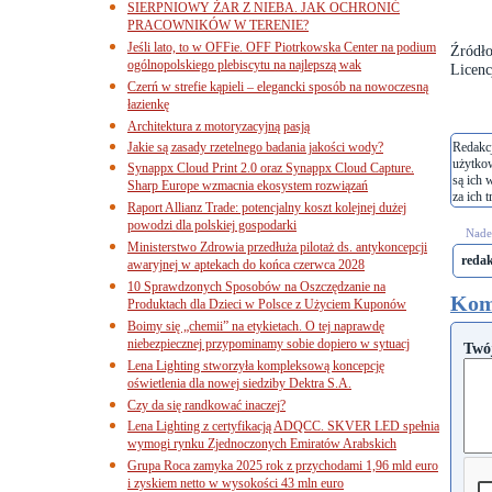
SIERPNIOWY ŻAR Z NIEBA. JAK OCHRONIĆ
PRACOWNIKÓW W TERENIE?
Jeśli lato, to w OFFie. OFF Piotrkowska Center na podium
Źródło
ogólnopolskiego plebiscytu na najlepszą wak
Licenc
Czerń w strefie kąpieli – elegancki sposób na nowoczesną
łazienkę
Architektura z motoryzacyjną pasją
Jakie są zasady rzetelnego badania jakości wody?
Redakcj
użytko
Synappx Cloud Print 2.0 oraz Synappx Cloud Capture.
są ich 
Sharp Europe wzmacnia ekosystem rozwiązań
za ich t
Raport Allianz Trade: potencjalny koszt kolejnej dużej
powodzi dla polskiej gospodarki
Nades
Ministerstwo Zdrowia przedłuża pilotaż ds. antykoncepcji
reda
awaryjnej w aptekach do końca czerwca 2028
10 Sprawdzonych Sposobów na Oszczędzanie na
Kom
Produktach dla Dzieci w Polsce z Użyciem Kuponów
Boimy się „chemii” na etykietach. O tej naprawdę
niebezpiecznej przypominamy sobie dopiero w sytuacj
Twó
Lena Lighting stworzyła kompleksową koncepcję
oświetlenia dla nowej siedziby Dektra S.A.
Czy da się randkować inaczej?
Lena Lighting z certyfikacją ADQCC. SKVER LED spełnia
wymogi rynku Zjednoczonych Emiratów Arabskich
Grupa Roca zamyka 2025 rok z przychodami 1,96 mld euro
i zyskiem netto w wysokości 43 mln euro