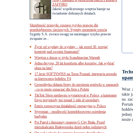
ZAFFIRO
Jakość współczesnego wnętrza bazuje na
świadomie dobranych detalach.
Służebność przesyłu: rosnące ryzyko prawne dla
przedsiębiorstw sieciowych. Sygnity prezentuje rozwią
Sygnity S.A. zwraca uwagę na narastające ryzyko prawne
związane ze...
Życie od wypłaty do wypłaty – jak przed 30. przejąć
kontrolę nad swoimi finansami?
Wnętrza z duszą w stylu Scandinavian Warmth
Jedna decyzja, 20 lat komfortu albo kosztów. Jak wybrać
okna na lata?
Techn
17-lecie SOFTSWISS na Torze Poznań: integracja zespołu
upami
za kierownicą bolidów F4
Geopolityka skłania firmy do mrożenia gotówki w zapasach
Wraz z
- co to może oznaczać dla firm z Polski
takie 
TikTok Shop niedawno wystartował w Polsce, a kampanie
na za
Enyo przyniosły już ponad 1 mln zł sprzedaży.
Portal
Entrix rozpoczyna działalność operacyjną w Polsce
hołdów
Styropian – możliwość kompleksowego ocieplenia
jednej
budynku
może u
Psi Patrol i dinozaury opanują G City Biała. Przed
mieszkańcami Białegostoku dzień pełen rodzinnych
Otwocka placówka zmienia leczenie chorób płuc i