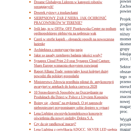
powier
Dreame Globalnym Liderem w kategorii robotów
Zacho
sprzątających!
powier
Deserek ryżowy z truskawkami
SIERPNIOWY ŻAR Z NIEBA. JAK OCHRONIĆ
Projek
PRACOWNIKÓW W TERENIE?
progie
Jeśli lato, to w OFFie. OFF Piotrkowska Center na podium
też kr
ogólnopolskiego plebiscytu na najlepszą wak
niższy
momen
Czerń w strefie kąpieli – elegancki sposób na nowoczesną
skomer
łazienkę
grupy 
Architektura z motoryzacyjną pasją
lokują
Jakie są zasady rzetelnego badania jakości wody?
price,
Synappx Cloud Print 2.0 oraz Synappx Cloud Capture.
Sharp Europe wzmacnia ekosystem rozwiązań
Sektor
Raport Allianz Trade: potencjalny koszt kolejnej dużej
obsza
powodzi dla polskiej gospodarki
tego r
przen
Ministerstwo Zdrowia przedłuża pilotaż ds. antykoncepcji
nieruc
awaryjnej w aptekach do końca czerwca 2028
rozwoj
10 Sprawdzonych Sposobów na Oszczędzanie na
znacz
Produktach dla Dzieci w Polsce z Użyciem Kuponów
nowej
Boimy się „chemii” na etykietach. O tej naprawdę
magaz
niebezpiecznej przypominamy sobie dopiero w sytuacj
proc.
Lena Lighting stworzyła kompleksową koncepcję
oświetlenia dla nowej siedziby Dektra S.A.
Wyjąt
Czy da się randkować inaczej?
przyn
magaz
Lena Lighting z certyfikacją ADQCC. SKVER LED spełnia