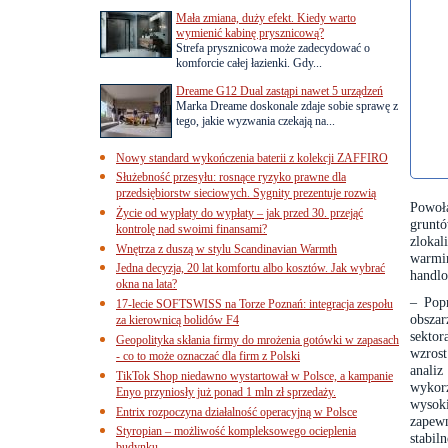
Mała zmiana, duży efekt. Kiedy warto
wymienić kabinę prysznicową?
Strefa prysznicowa może zadecydować o
komforcie całej łazienki. Gdy...
Dreame G12 Dual zastąpi nawet 5 urządzeń
Marka Dreame doskonale zdaje sobie sprawę z
tego, jakie wyzwania czekają na...
Nowy standard wykończenia baterii z kolekcji ZAFFIRO
Służebność przesyłu: rosnące ryzyko prawne dla
przedsiębiorstw sieciowych. Sygnity prezentuje rozwią
Powoł
Życie od wypłaty do wypłaty – jak przed 30. przejąć
grunt
kontrolę nad swoimi finansami?
zloka
Wnętrza z duszą w stylu Scandinavian Warmth
warmi
Jedna decyzja, 20 lat komfortu albo kosztów. Jak wybrać
handlo
okna na lata?
– Pop
17-lecie SOFTSWISS na Torze Poznań: integracja zespołu
obszar
za kierownicą bolidów F4
sekto
Geopolityka skłania firmy do mrożenia gotówki w zapasach
wzrost
- co to może oznaczać dla firm z Polski
anali
TikTok Shop niedawno wystartował w Polsce, a kampanie
wykorz
Enyo przyniosły już ponad 1 mln zł sprzedaży.
wysok
Entrix rozpoczyna działalność operacyjną w Polsce
zapew
Styropian – możliwość kompleksowego ocieplenia
stabil