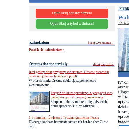
Firm
Opublikuj własny artykuł
Walt
2023-1
Opublikuj artykuł z linkami
Kalendarium
dodaj wydarzenie »
Przejdź do kalendarium »
Ostatnio dodane artykuły
dodaj artykuł »
Inteligentny dom przyjazny zwierzętom. Dreame prezentuje
nowe urządzenia dla naszych pupili
W ofercie marki Dreame debiutują zupełnie nowe,
rynku 
zaawansowane...
oraz s
i logi
Przyjdź do biura sprzedaży i wynegocjuj swój
w rozp
pakiet korzyści do nowego mieszkania
optym
Sierpień to dobry moment, aby odwiedzić
biuro sprzedaży Grupy Murapol i...
dział
inwes
oprac
1-7 sierpnia – Światowy Tydzień Karmienia Piersią
bud
Dlaczego podczas karmienia piersią tak bardzo chce Ci się
pić?...