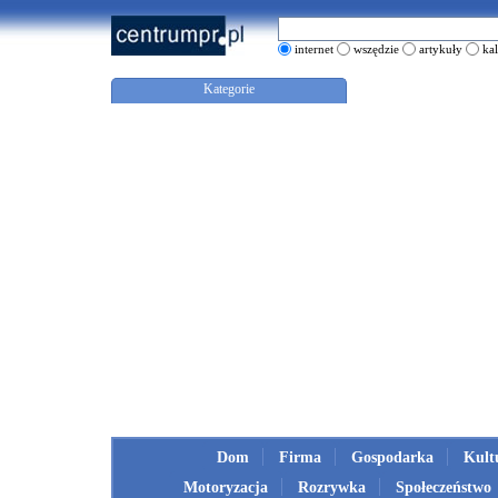
internet
wszędzie
artykuły
ka
Kategorie
Dom
Firma
Gospodarka
Kult
Motoryzacja
Rozrywka
Społeczeństwo