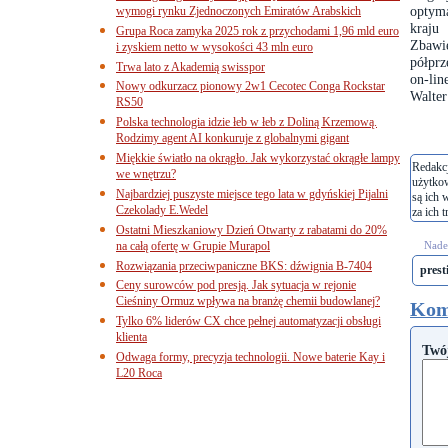
optyma
wymogi rynku Zjednoczonych Emiratów Arabskich
kraju
Grupa Roca zamyka 2025 rok z przychodami 1,96 mld euro
Zbawi
i zyskiem netto w wysokości 43 mln euro
półprz
Trwa lato z Akademią swisspor
on-lin
Nowy odkurzacz pionowy 2w1 Cecotec Conga Rockstar
Walter
RS50
Polska technologia idzie łeb w łeb z Doliną Krzemową.
Rodzimy agent AI konkuruje z globalnymi gigant
Miękkie światło na okrągło. Jak wykorzystać okrągłe lampy
Redakcj
we wnętrzu?
użytko
Najbardziej puszyste miejsce tego lata w gdyńskiej Pijalni
są ich 
Czekolady E.Wedel
za ich t
Ostatni Mieszkaniowy Dzień Otwarty z rabatami do 20%
na całą ofertę w Grupie Murapol
Nades
Rozwiązania przeciwpaniczne BKS: dźwignia B-7404
prest
Ceny surowców pod presją. Jak sytuacja w rejonie
Cieśniny Ormuz wpływa na branżę chemii budowlanej?
Kom
Tylko 6% liderów CX chce pełnej automatyzacji obsługi
klienta
Twó
Odwaga formy, precyzja technologii. Nowe baterie Kay i
L20 Roca