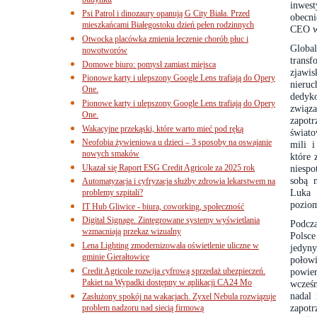
budynku
inwes
Psi Patrol i dinozaury opanują G City Biała. Przed
obecn
mieszkańcami Białegostoku dzień pełen rodzinnych
CEO w
Otwocka placówka zmienia leczenie chorób płuc i
Globa
nowotworów
transf
Domowe biuro: pomysł zamiast miejsca
zjawi
Pionowe karty i ulepszony Google Lens trafiają do Opery
nieru
One.
dedyko
Pionowe karty i ulepszony Google Lens trafiają do Opery
związa
One.
zapot
Wakacyjne przekąski, które warto mieć pod ręką
świato
Neofobia żywieniowa u dzieci – 3 sposoby na oswajanie
mili 
nowych smaków
które 
Ukazał się Raport ESG Credit Agricole za 2025 rok
niespo
sobą n
Automatyzacja i cyfryzacja służby zdrowia lekarstwem na
Luka 
problemy szpitali?
poziom
IT Hub Gliwice - biura, coworking, społeczność
Digital Signage. Zintegrowane systemy wyświetlania
Podcz
wzmacniają przekaz wizualny
Polsc
Lena Lighting zmodernizowała oświetlenie uliczne w
jedyny
gminie Gierałtowice
połow
Credit Agricole rozwija cyfrową sprzedaż ubezpieczeń.
powie
Pakiet na Wypadki dostępny w aplikacji CA24 Mo
wcześn
nadal 
Zasłużony spokój na wakacjach. Zyxel Nebula rozwiązuje
zapot
problem nadzoru nad siecią firmową