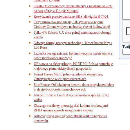
Czekolady E.Wedel
Ostatni Mieszkaniowy Dzień Otwarty z rabatami do 20%
na całą ofertę w Grupie Murapol
Rozwiązania przeciwpaniczne BKS: dźwignia B-7404
Ceny surowców pod presją. Jak sytuacja w rejonie
Cieśniny Ormuz wpływa na branżę chemii budowlanej?
Tylko 6% liderów CX chce pełnej automatyzacji obsługi
klienta
Odwaga formy, precyzja technologii. Nowe baterie Kay i
Twój
L20 Roca
Łazienka bez ograniczeń. Jak innowacyjna toaleta otwiera
nowe możliwości aranżacji?
UE stawia na elektryfikację. PORT PC: Polska potrzebuje
krajowego planu elektryfikacji gospodarki
Termet Freeze Multi: jedno urządzenie zewnętrzne,
klimatyzacja w wielu pomieszczeniach
EuroFrance: Od lokalnego biznesu do europejskiego lidera
w dystrybucji części samochodowych
Klienci Prime w Credit Agricole załatwią sprawy przez
wideo
Dlaczego retailerzy przestają ufać kodom kreskowym?
RFID zmienia sposób zarządzania sklepem
Automatyzacja staje się warunkiem konkurencyjności
przemysłu