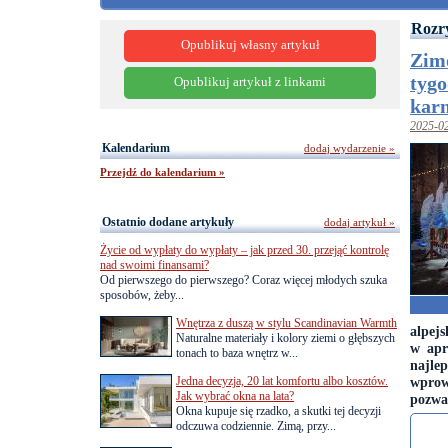
Rozr
Opublikuj własny artykuł
Zimo
tygo
Opublikuj artykuł z linkami
karn
2025-0
Kalendarium
dodaj wydarzenie »
Przejdź do kalendarium »
Ostatnio dodane artykuły
dodaj artykuł »
Życie od wypłaty do wypłaty – jak przed 30. przejąć kontrolę
nad swoimi finansami?
Od pierwszego do pierwszego? Coraz więcej młodych szuka
sposobów, żeby...
Wnętrza z duszą w stylu Scandinavian Warmth
alpej
Naturalne materiały i kolory ziemi o głębszych
w apr
tonach to baza wnętrz w...
najlep
Jedna decyzja, 20 lat komfortu albo kosztów.
wprow
Jak wybrać okna na lata?
pozwal
Okna kupuje się rzadko, a skutki tej decyzji
odczuwa codziennie. Zimą, przy...