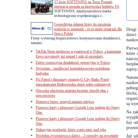
17-lecie SOFTSWISS na Torze Poznań:
integracja zespołu za kierownicą bolidów F4
SOFTSWISS, międzynarodowa marka
technologiczna współpracująca z...
Geopolityka skłania firmy do mrożenia
gotówki w zapasach - co to może oznaczać dla
Drugi 
firm z Polski
dziec
Firmy wybierają bezpieczeństwo kontynuowania działalności,
naukow
zamiast...
Pierw
TikTok Shop niedawno wystartował w Polsce, a kampanie
które 
Enyo przyniosły już ponad 1 mln zł sprzedaży.
nauczy
Entrix rozpoczyna działalność operacyjną w Polsce
bezpła
Styropian – możliwość kompleksowego ocieplenia
zapisy.
budynku
Natom
Psi Patrol i dinozaury opanują G City Biała. Przed
nauk
mieszkańcami Białegostoku dzień pełen rodzinnych
pełneg
Otwocka placówka zmienia leczenie chorób płuc i
ducha,
nowotworów
organ
Domowe biuro: pomysł zamiast miejsca
są wy
Pionowe karty i ulepszony Google Lens trafiają do Opery
Na zak
One.
wyjątk
Pionowe karty i ulepszony Google Lens trafiają do Opery
6a) o
One.
przeni
Wakacyjne przekąski, które warto mieć pod ręką
Neofobia żywieniowa u dzieci – 3 sposoby na oswajanie
Już o