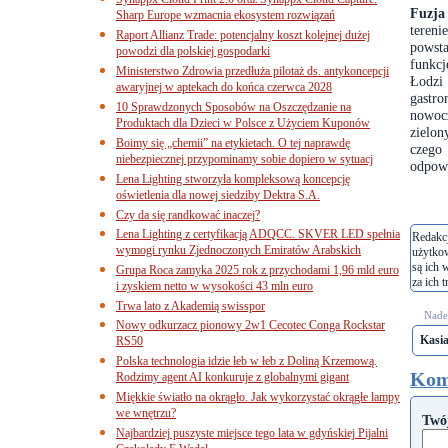
Fuzja
Sharp Europe wzmacnia ekosystem rozwiązań
tereni
Raport Allianz Trade: potencjalny koszt kolejnej dużej
powsta
powodzi dla polskiej gospodarki
funkc
Ministerstwo Zdrowia przedłuża pilotaż ds. antykoncepcji
Łodzi
awaryjnej w aptekach do końca czerwca 2028
gastr
10 Sprawdzonych Sposobów na Oszczędzanie na
nowocz
Produktach dla Dzieci w Polsce z Użyciem Kuponów
zielon
Boimy się „chemii” na etykietach. O tej naprawdę
czego
niebezpiecznej przypominamy sobie dopiero w sytuacj
odpowi
Lena Lighting stworzyła kompleksową koncepcję
oświetlenia dla nowej siedziby Dektra S.A.
Czy da się randkować inaczej?
Lena Lighting z certyfikacją ADQCC. SKVER LED spełnia
Redakcj
wymogi rynku Zjednoczonych Emiratów Arabskich
użytko
są ich 
Grupa Roca zamyka 2025 rok z przychodami 1,96 mld euro
za ich t
i zyskiem netto w wysokości 43 mln euro
Trwa lato z Akademią swisspor
Nades
Nowy odkurzacz pionowy 2w1 Cecotec Conga Rockstar
Kasi
RS50
Polska technologia idzie łeb w łeb z Doliną Krzemową.
Kom
Rodzimy agent AI konkuruje z globalnymi gigant
Miękkie światło na okrągło. Jak wykorzystać okrągłe lampy
we wnętrzu?
Twó
Najbardziej puszyste miejsce tego lata w gdyńskiej Pijalni