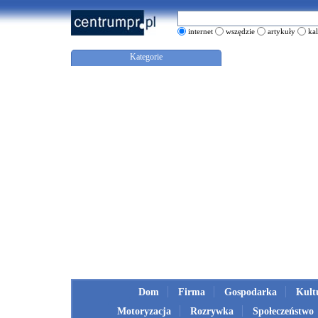
internet
wszędzie
artykuły
ka
Kategorie
Dom
Firma
Gospodarka
Kult
Motoryzacja
Rozrywka
Społeczeństwo