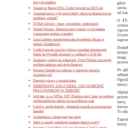
nowych smaków
gdzie
serów,
Ukazał się Raport ESG Credit Agricole za 2025 rok
od lok
Automatyzacja i cyfryzacja służby zdrowia lekarstwem na
problemy szpitali?
O
17:
IT Hub Gliwice - biura, coworking, społeczność
rytma
Digital Signage. Zintegrowane systemy wyświetlania
wprow
wzmacniają przekaz wizualny
Uczes
Lena Lighting zmodernizowała oświetlenie uliczne w
zapewn
gminie Gierałtowice
Dodat
Credit Agricole rozwija cyfrową sprzedaż ubezpieczeń.
kreaty
Pakiet na Wypadki dostępny w aplikacji CA24 Mo
mogą 
Zasłużony spokój na wakacjach. Zyxel Nebula rozwiązuje
przewi
problem nadzoru nad siecią firmową
Po głó
Dreame Globalnym Liderem w kategorii robotów
odbęd
sprzątających!
Ogroda
Deserek ryżowy z truskawkami
muzycz
SIERPNIOWY ŻAR Z NIEBA. JAK OCHRONIĆ
PRACOWNIKÓW W TERENIE?
Alpej
Jeśli lato, to w OFFie. OFF Piotrkowska Center na podium
przest
ogólnopolskiego plebiscytu na najlepszą wak
narty,
stworz
Czerń w strefie kąpieli – elegancki sposób na nowoczesną
łazienkę
To ide
Architektura z motoryzacyjną pasją
Zapras
Jakie są zasady rzetelnego badania jakości wody?
której
Synappx Cloud Print 2.0 oraz Synappx Cloud Capture.