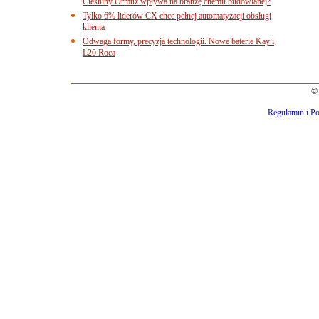
Cieśniny Ormuz wpływa na branżę chemii budowlanej?
Tylko 6% liderów CX chce pełnej automatyzacji obsługi
klienta
Odwaga formy, precyzja technologii. Nowe baterie Kay i
L20 Roca
© 
Regulamin i Po