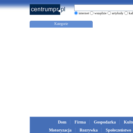
internet
wszędzie
artykuły
ka
Kategorie
Dom
Firma
Gospodarka
Kult
Motoryzacja
Rozrywka
Społeczeństwo