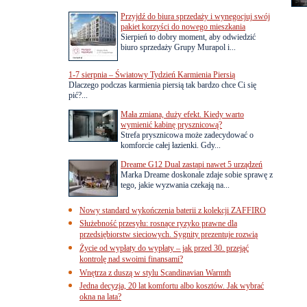
Przyjdź do biura sprzedaży i wynegocjuj swój
pakiet korzyści do nowego mieszkania
Sierpień to dobry moment, aby odwiedzić
biuro sprzedaży Grupy Murapol i...
1-7 sierpnia – Światowy Tydzień Karmienia Piersią
Dlaczego podczas karmienia piersią tak bardzo chce Ci się
pić?...
Mała zmiana, duży efekt. Kiedy warto
wymienić kabinę prysznicową?
Strefa prysznicowa może zadecydować o
komforcie całej łazienki. Gdy...
Dreame G12 Dual zastąpi nawet 5 urządzeń
Marka Dreame doskonale zdaje sobie sprawę z
tego, jakie wyzwania czekają na...
Nowy standard wykończenia baterii z kolekcji ZAFFIRO
Służebność przesyłu: rosnące ryzyko prawne dla
przedsiębiorstw sieciowych. Sygnity prezentuje rozwią
Życie od wypłaty do wypłaty – jak przed 30. przejąć
kontrolę nad swoimi finansami?
Wnętrza z duszą w stylu Scandinavian Warmth
Jedna decyzja, 20 lat komfortu albo kosztów. Jak wybrać
okna na lata?