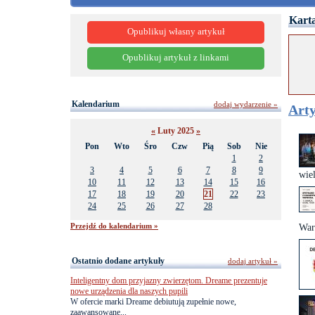
Karta
Opublikuj własny artykuł
Opublikuj artykuł z linkami
Kalendarium
dodaj wydarzenie »
Arty
«
Luty 2025
»
Pon
Wto
Śro
Czw
Pią
Sob
Nie
1
2
3
4
5
6
7
8
9
wiel
10
11
12
13
14
15
16
17
18
19
20
21
22
23
24
25
26
27
28
Przejdź do kalendarium »
War
Ostatnio dodane artykuły
dodaj artykuł »
Inteligentny dom przyjazny zwierzętom. Dreame prezentuje
nowe urządzenia dla naszych pupili
W ofercie marki Dreame debiutują zupełnie nowe,
zaawansowane...