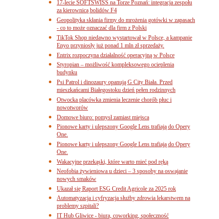
17-lecie SOFTSWISS na Torze Poznań: integracja zespołu
za kierownicą bolidów F4
Geopolityka skłania firmy do mrożenia gotówki w zapasach
- co to może oznaczać dla firm z Polski
TikTok Shop niedawno wystartował w Polsce, a kampanie
Enyo przyniosły już ponad 1 mln zł sprzedaży.
Entrix rozpoczyna działalność operacyjną w Polsce
Styropian – możliwość kompleksowego ocieplenia
budynku
Psi Patrol i dinozaury opanują G City Biała. Przed
mieszkańcami Białegostoku dzień pełen rodzinnych
Otwocka placówka zmienia leczenie chorób płuc i
nowotworów
Domowe biuro: pomysł zamiast miejsca
Pionowe karty i ulepszony Google Lens trafiają do Opery
One.
Pionowe karty i ulepszony Google Lens trafiają do Opery
One.
Wakacyjne przekąski, które warto mieć pod ręką
Neofobia żywieniowa u dzieci – 3 sposoby na oswajanie
nowych smaków
Ukazał się Raport ESG Credit Agricole za 2025 rok
Automatyzacja i cyfryzacja służby zdrowia lekarstwem na
problemy szpitali?
IT Hub Gliwice - biura, coworking, społeczność