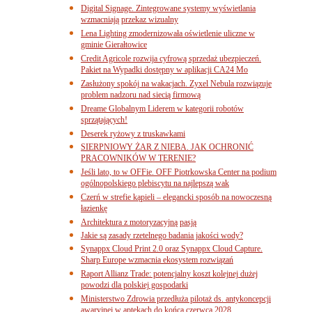
Digital Signage. Zintegrowane systemy wyświetlania
wzmacniają przekaz wizualny
Lena Lighting zmodernizowała oświetlenie uliczne w
gminie Gierałtowice
Credit Agricole rozwija cyfrową sprzedaż ubezpieczeń.
Pakiet na Wypadki dostępny w aplikacji CA24 Mo
Zasłużony spokój na wakacjach. Zyxel Nebula rozwiązuje
problem nadzoru nad siecią firmową
Dreame Globalnym Liderem w kategorii robotów
sprzątających!
Deserek ryżowy z truskawkami
SIERPNIOWY ŻAR Z NIEBA. JAK OCHRONIĆ
PRACOWNIKÓW W TERENIE?
Jeśli lato, to w OFFie. OFF Piotrkowska Center na podium
ogólnopolskiego plebiscytu na najlepszą wak
Czerń w strefie kąpieli – elegancki sposób na nowoczesną
łazienkę
Architektura z motoryzacyjną pasją
Jakie są zasady rzetelnego badania jakości wody?
Synappx Cloud Print 2.0 oraz Synappx Cloud Capture.
Sharp Europe wzmacnia ekosystem rozwiązań
Raport Allianz Trade: potencjalny koszt kolejnej dużej
powodzi dla polskiej gospodarki
Ministerstwo Zdrowia przedłuża pilotaż ds. antykoncepcji
awaryjnej w aptekach do końca czerwca 2028