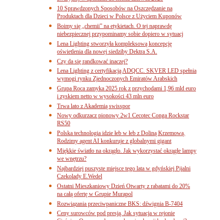
10 Sprawdzonych Sposobów na Oszczędzanie na
Produktach dla Dzieci w Polsce z Użyciem Kuponów
Boimy się „chemii” na etykietach. O tej naprawdę
niebezpiecznej przypominamy sobie dopiero w sytuacj
Lena Lighting stworzyła kompleksową koncepcję
oświetlenia dla nowej siedziby Dektra S.A.
Czy da się randkować inaczej?
Lena Lighting z certyfikacją ADQCC. SKVER LED spełnia
wymogi rynku Zjednoczonych Emiratów Arabskich
Grupa Roca zamyka 2025 rok z przychodami 1,96 mld euro
i zyskiem netto w wysokości 43 mln euro
Trwa lato z Akademią swisspor
Nowy odkurzacz pionowy 2w1 Cecotec Conga Rockstar
RS50
Polska technologia idzie łeb w łeb z Doliną Krzemową.
Rodzimy agent AI konkuruje z globalnymi gigant
Miękkie światło na okrągło. Jak wykorzystać okrągłe lampy
we wnętrzu?
Najbardziej puszyste miejsce tego lata w gdyńskiej Pijalni
Czekolady E.Wedel
Ostatni Mieszkaniowy Dzień Otwarty z rabatami do 20%
na całą ofertę w Grupie Murapol
Rozwiązania przeciwpaniczne BKS: dźwignia B-7404
Ceny surowców pod presją. Jak sytuacja w rejonie