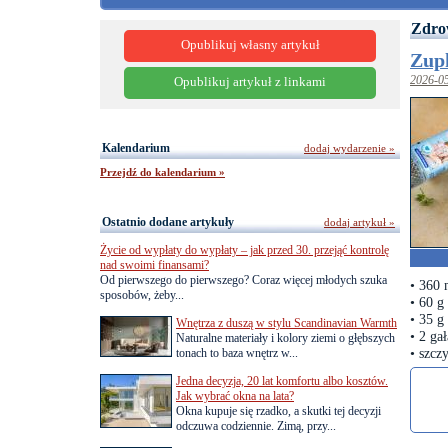
Zdro
Opublikuj własny artykuł
Zup
2026-0
Opublikuj artykuł z linkami
Kalendarium
dodaj wydarzenie »
Przejdź do kalendarium »
Ostatnio dodane artykuły
dodaj artykuł »
Życie od wypłaty do wypłaty – jak przed 30. przejąć kontrolę
nad swoimi finansami?
Od pierwszego do pierwszego? Coraz więcej młodych szuka
• 360
sposobów, żeby...
• 60 g
• 35 g
Wnętrza z duszą w stylu Scandinavian Warmth
• 2 gał
Naturalne materiały i kolory ziemi o głębszych
• szcz
tonach to baza wnętrz w...
Jedna decyzja, 20 lat komfortu albo kosztów.
Jak wybrać okna na lata?
Okna kupuje się rzadko, a skutki tej decyzji
odczuwa codziennie. Zimą, przy...