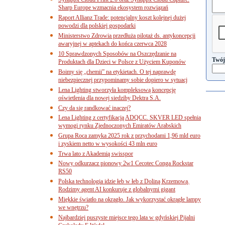
Sharp Europe wzmacnia ekosystem rozwiązań
Raport Allianz Trade: potencjalny koszt kolejnej dużej
powodzi dla polskiej gospodarki
Ministerstwo Zdrowia przedłuża pilotaż ds. antykoncepcji
awaryjnej w aptekach do końca czerwca 2028
10 Sprawdzonych Sposobów na Oszczędzanie na
Twój
Produktach dla Dzieci w Polsce z Użyciem Kuponów
Boimy się „chemii” na etykietach. O tej naprawdę
niebezpiecznej przypominamy sobie dopiero w sytuacj
Lena Lighting stworzyła kompleksową koncepcję
oświetlenia dla nowej siedziby Dektra S.A.
Czy da się randkować inaczej?
Lena Lighting z certyfikacją ADQCC. SKVER LED spełnia
wymogi rynku Zjednoczonych Emiratów Arabskich
Grupa Roca zamyka 2025 rok z przychodami 1,96 mld euro
i zyskiem netto w wysokości 43 mln euro
Trwa lato z Akademią swisspor
Nowy odkurzacz pionowy 2w1 Cecotec Conga Rockstar
RS50
Polska technologia idzie łeb w łeb z Doliną Krzemową.
Rodzimy agent AI konkuruje z globalnymi gigant
Miękkie światło na okrągło. Jak wykorzystać okrągłe lampy
we wnętrzu?
Najbardziej puszyste miejsce tego lata w gdyńskiej Pijalni