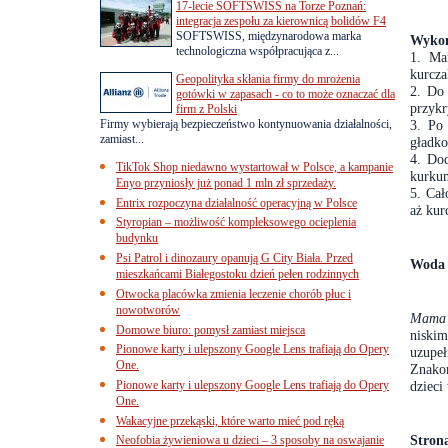
17-lecie SOFTSWISS na Torze Poznań:
integracja zespołu za kierownicą bolidów F4
SOFTSWISS, międzynarodowa marka
Wykon
technologiczna współpracująca z...
1. Ma
kurcza
Geopolityka skłania firmy do mrożenia
2. Do
gotówki w zapasach - co to może oznaczać dla
przykr
firm z Polski
Firmy wybierają bezpieczeństwo kontynuowania działalności,
3. Po
zamiast...
gładko
4. Dod
TikTok Shop niedawno wystartował w Polsce, a kampanie
kurku
Enyo przyniosły już ponad 1 mln zł sprzedaży.
5. Cał
Entrix rozpoczyna działalność operacyjną w Polsce
aż kur
Styropian – możliwość kompleksowego ocieplenia
budynku
Psi Patrol i dinozaury opanują G City Biała. Przed
Woda 
mieszkańcami Białegostoku dzień pełen rodzinnych
Otwocka placówka zmienia leczenie chorób płuc i
nowotworów
Mama 
Domowe biuro: pomysł zamiast miejsca
niskim
Pionowe karty i ulepszony Google Lens trafiają do Opery
uzupe
One.
Znako
Pionowe karty i ulepszony Google Lens trafiają do Opery
dzieci
One.
Wakacyjne przekąski, które warto mieć pod ręką
Stron
Neofobia żywieniowa u dzieci – 3 sposoby na oswajanie