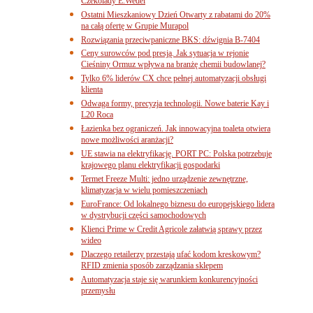
Czekolady E.Wedel
Ostatni Mieszkaniowy Dzień Otwarty z rabatami do 20%
na całą ofertę w Grupie Murapol
Rozwiązania przeciwpaniczne BKS: dźwignia B-7404
Ceny surowców pod presją. Jak sytuacja w rejonie
Cieśniny Ormuz wpływa na branżę chemii budowlanej?
Tylko 6% liderów CX chce pełnej automatyzacji obsługi
klienta
Odwaga formy, precyzja technologii. Nowe baterie Kay i
L20 Roca
Łazienka bez ograniczeń. Jak innowacyjna toaleta otwiera
nowe możliwości aranżacji?
UE stawia na elektryfikację. PORT PC: Polska potrzebuje
krajowego planu elektryfikacji gospodarki
Termet Freeze Multi: jedno urządzenie zewnętrzne,
klimatyzacja w wielu pomieszczeniach
EuroFrance: Od lokalnego biznesu do europejskiego lidera
w dystrybucji części samochodowych
Klienci Prime w Credit Agricole załatwią sprawy przez
wideo
Dlaczego retailerzy przestają ufać kodom kreskowym?
RFID zmienia sposób zarządzania sklepem
Automatyzacja staje się warunkiem konkurencyjności
przemysłu