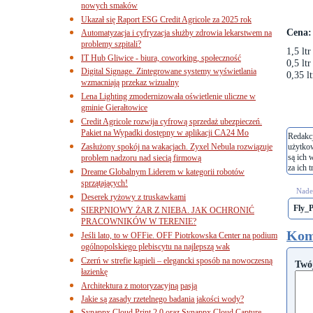
nowych smaków
Ukazał się Raport ESG Credit Agricole za 2025 rok
Cena:
Automatyzacja i cyfryzacja służby zdrowia lekarstwem na
problemy szpitali?
1,5 ltr
IT Hub Gliwice - biura, coworking, społeczność
0,5 ltr
Digital Signage. Zintegrowane systemy wyświetlania
0,35 lt
wzmacniają przekaz wizualny
Lena Lighting zmodernizowała oświetlenie uliczne w
gminie Gierałtowice
Credit Agricole rozwija cyfrową sprzedaż ubezpieczeń.
Pakiet na Wypadki dostępny w aplikacji CA24 Mo
Redakcj
Zasłużony spokój na wakacjach. Zyxel Nebula rozwiązuje
użytko
są ich 
problem nadzoru nad siecią firmową
za ich t
Dreame Globalnym Liderem w kategorii robotów
sprzątających!
Nades
Deserek ryżowy z truskawkami
Fly_
SIERPNIOWY ŻAR Z NIEBA. JAK OCHRONIĆ
PRACOWNIKÓW W TERENIE?
Kom
Jeśli lato, to w OFFie. OFF Piotrkowska Center na podium
ogólnopolskiego plebiscytu na najlepszą wak
Czerń w strefie kąpieli – elegancki sposób na nowoczesną
Twó
łazienkę
Architektura z motoryzacyjną pasją
Jakie są zasady rzetelnego badania jakości wody?
Synappx Cloud Print 2.0 oraz Synappx Cloud Capture.