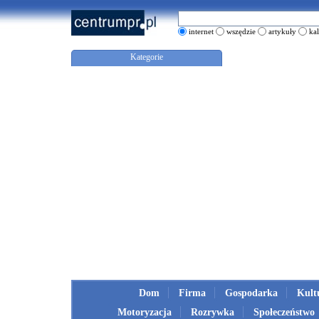
internet
wszędzie
artykuły
ka
Kategorie
Dom
Firma
Gospodarka
Kult
Motoryzacja
Rozrywka
Społeczeństwo