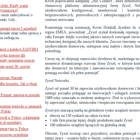
Kevin poprowadził kampanię „Just Connect”, która demonstro
efekt. Kiedy warto
chmurowej platformy administracyjnej firmy Zyxel, Ne
rysznicową?
użytkownikom konfigurować, monitorować i kontro
a może zadecydować o
bezprzewodowych, przewodowych i zabezpieczających z po
ienki. Gdy...
centrum sterowania.
Komentując swoją nominację, Kevin Drinkall,
dyrektor ds. 
astąpi nawet 5 urządzeń
region EMEA
, powiedział: „Zyxel zyskał doskonałą reputac
onale zdaje sobie sprawę z
całej Europie dzięki wysokiej jakości naszych rozwiązań siec
a czekają na...
technicznej dostępnej dla naszych klientów. Zawsze stawiamy sobi
użytkownikom domowym, startupom oraz małym i dużym firmo
terii z kolekcji ZAFFIRO
potrzebują.
yzyko prawne dla
Cieszę się, że obejmuję stanowisko dyrektora ds. marketingu 
gnity prezentuje rozwią
momencie dynamicznego rozwoju firmy Zyxel, w którym kont
jak przed 30. przejąć
aby dostarczyć im intuicyjne i zaawansowane rozwiązania chm
?
pomogą uwolnić ich pełen potencjał”.
inavian Warmth
Zyxel Networks
 albo kosztów. Jak wybrać
Zyxel od ponad 30 lat zapewnia użytkownikom domowym i bi
samego początku polegając na innowacjach i usługach zorien
oznań: integracja zespołu
1989 roku oznaczało to modemy analogowe. Dziś to wykorzystani
by zapewniać szybkie, niezawodne i bezpieczne rozwiązania sie
mrożenia gotówki w zapasach
Zyxel jest znaczącą marką na globalnym rynku urządzeń siecio
z Polski
obecny na 150 rynkach na całym świecie
ował w Polsce, a kampanie
1 mln firm pracuje lepiej, dzięki produktom marki Zyxel
n zł sprzedaży.
100 milionów urządzeń łączących na globalną skalę
operacyjną w Polsce
Obecnie, Zyxel tworząc sieci przyszłości, uwalnia potencjał
ksowego ocieplenia
miejsc pracy – wspiera ludzi w biurze, codziennym życiu i w c