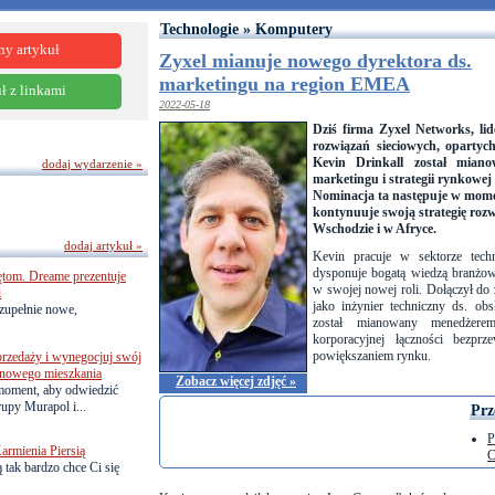
Technologie » Komputery
ny artykuł
Zyxel mianuje nowego dyrektora ds.
marketingu na region EMEA
ł z linkami
2022-05-18
Dziś firma Zyxel Networks, li
rozwiązań sieciowych, oparty
Kevin Drinkall został mia
dodaj wydarzenie »
marketingu i strategii rynkowe
Nominacja ta następuje w mome
kontynuuje swoją strategię roz
Wschodzie i w Afryce.
dodaj artykuł »
Kevin pracuje w sektorze tec
dysponuje bogatą wiedzą branżow
ętom. Dreame prezentuje
w swojej nowej roli. Dołączył do
i
jako inżynier techniczny ds. ob
zupełnie nowe,
został mianowany menedżere
korporacyjnej łączności bezpr
powiększaniem rynku.
przedaży i wynegocjuj swój
o nowego mieszkania
Zobacz więcej zdjęć »
 moment, aby odwiedzić
upy Murapol i...
Prz
P
armienia Piersią
C
 tak bardzo chce Ci się