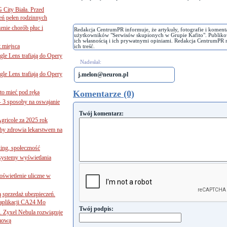
G City Biała. Przed
eń pełen rodzinnych
nie chorób płuc i
Redakcja CentrumPR informuje, że artykuły, fotografie i koment
użytkowników "Serwisów skupionych w Grupie Kafito". Publiko
ich własnością i ich prywatnymi opiniami. Redakcja CentrumPR 
 miejsca
ich treść.
le Lens trafiają do Opery
Nadesłał:
le Lens trafiają do Opery
j.melon@neuron.pl
to mieć pod ręką
Komentarze (0)
– 3 sposoby na oswajanie
Twój komentarz:
gricole za 2025 rok
żby zdrowia lekarstwem na
ing, społeczność
 systemy wyświetlania
świetlenie uliczne w
ą sprzedaż ubezpieczeń.
 aplikacji CA24 Mo
Twój podpis:
. Zyxel Nebula rozwiązuje
rmową