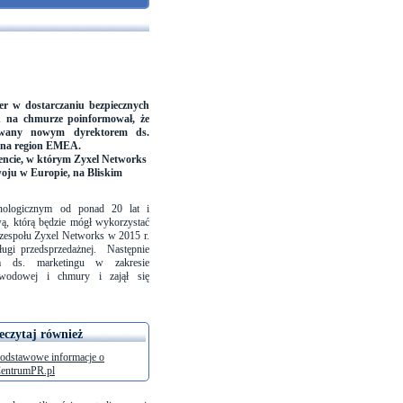
der w dostarczaniu bezpiecznych
ch na chmurze poinformował, że
nowany nowym dyrektorem ds.
j na region EMEA.
ncie, w którym Zyxel Networks
woju w Europie, na Bliskim
hnologicznym od ponad 20 lat i
ą, którą będzie mógł wykorzystać
 zespołu Zyxel Networks w 2015 r.
sługi przedsprzedażnej. Następnie
m ds. marketingu w zakresie
zewodowej i chmury i zajął się
eczytaj również
odstawowe informacje o
entrumPR.pl