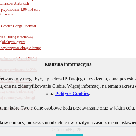
Emiratów Arabskich
 przychodami 1,96 mld euro
3 mln euro
Cecotec Conga Rockstar
 łeb z Doliną Krzemową.
globalnymi gigant
k wykorzystać okrągłe lampy
go lata w gdyńskiej Pijalni
Klauzula informacyjna
twarty z rabatami do 20%
l
rzetwarzamy mogą być, np. adres IP Twojego urządzenia, dane pozys
BKS: dźwignia B-7404
ą one na zidentyfikowanie Ciebie. Więcej informacji na temat zakres
sytuacja w rejonie
nżę chemii budowlanej?
oraz
Polityce Cookies
.
j automatyzacji obsługi
ym, które Twoje dane osobowe będą przetwarzane oraz w jakim celu, i
ogii. Nowe baterie Kay i
lików cookies, możesz samodzielnie i w każdym czasie zmienić ustawien
© CentrumPR.pl 2026