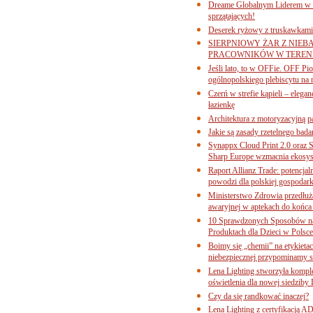
Dreame Globalnym Liderem w k
sprzątających!
Deserek ryżowy z truskawkami
SIERPNIOWY ŻAR Z NIEB
PRACOWNIKÓW W TERENI
Jeśli lato, to w OFFie. OFF P
ogólnopolskiego plebiscytu na 
Czerń w strefie kąpieli – eleg
łazienkę
Architektura z motoryzacyjną p
Jakie są zasady rzetelnego bad
Synappx Cloud Print 2.0 oraz 
Sharp Europe wzmacnia ekosys
Raport Allianz Trade: potencjal
powodzi dla polskiej gospodark
Ministerstwo Zdrowia przedłuża
awaryjnej w aptekach do końca
10 Sprawdzonych Sposobów na
Produktach dla Dzieci w Pols
Boimy się „chemii” na etykieta
niebezpiecznej przypominamy s
Lena Lighting stworzyła komp
oświetlenia dla nowej siedziby
Czy da się randkować inaczej?
Lena Lighting z certyfikacj