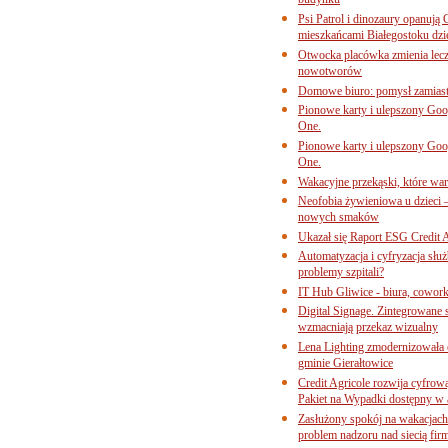
budynku
Psi Patrol i dinozaury opanują 
mieszkańcami Białegostoku dzi
Otwocka placówka zmienia lecze
nowotworów
Domowe biuro: pomysł zamiast
Pionowe karty i ulepszony Goog
One.
Pionowe karty i ulepszony Goog
One.
Wakacyjne przekąski, które war
Neofobia żywieniowa u dzieci 
nowych smaków
Ukazał się Raport ESG Credit A
Automatyzacja i cyfryzacja słu
problemy szpitali?
IT Hub Gliwice - biura, cowork
Digital Signage. Zintegrowane
wzmacniają przekaz wizualny
Lena Lighting zmodernizowała o
gminie Gierałtowice
Credit Agricole rozwija cyfrow
Pakiet na Wypadki dostępny w
Zasłużony spokój na wakacjach
problem nadzoru nad siecią fi