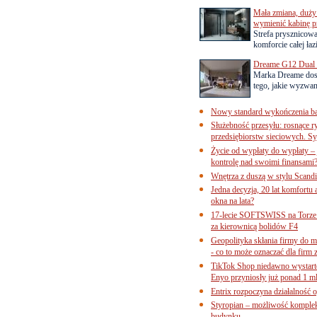
Mała zmiana, duży 
wymienić kabinę p
Strefa prysznicow
komforcie całej łaz
Dreame G12 Dual z
Marka Dreame dosk
tego, jakie wyzwani
Nowy standard wykończenia ba
Służebność przesyłu: rosnące r
przedsiębiorstw sieciowych. Sy
Życie od wypłaty do wypłaty – 
kontrolę nad swoimi finansami
Wnętrza z duszą w stylu Scand
Jedna decyzja, 20 lat komfortu
okna na lata?
17-lecie SOFTSWISS na Torze P
za kierownicą bolidów F4
Geopolityka skłania firmy do 
- co to może oznaczać dla firm 
TikTok Shop niedawno wystart
Enyo przyniosły już ponad 1 ml
Entrix rozpoczyna działalność 
Styropian – możliwość komple