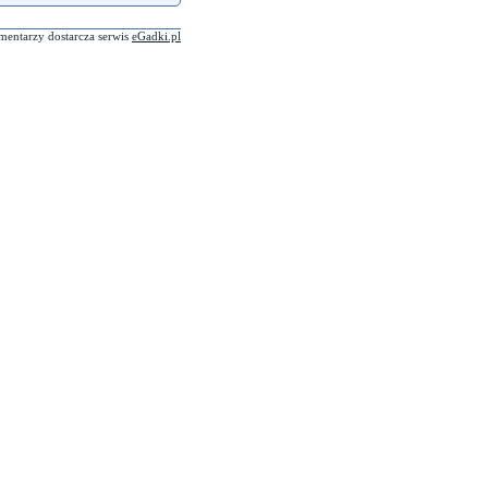
mentarzy dostarcza serwis
eGadki.pl