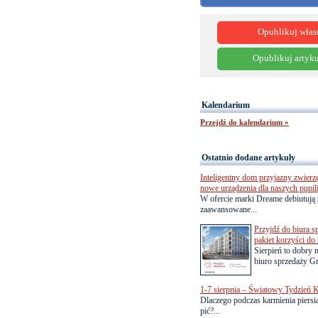
Opublikuj włas
Opublikuj artyku
Kalendarium
Przejdź do kalendarium »
Ostatnio dodane artykuły
Inteligentny dom przyjazny zwierz
nowe urządzenia dla naszych pupil
W ofercie marki Dreame debiutują 
zaawansowane...
Przyjdź do biura s
pakiet korzyści d
Sierpień to dobry
biuro sprzedaży Gr
1-7 sierpnia – Światowy Tydzień K
Dlaczego podczas karmienia piersią
pić?...