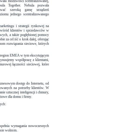
wała możliwości scentralizowanej,
bula Together. Nebula pozwala
lować szeroką gamę urządzeń
ziomu jednego scentralizowanego
marketingu i strategii rynkowej na
ję wśród klientów i sprzedawców w
iowych, a także pogłębionej pomocy
e za cel iść o krok dalej, oferując
m rozwiązania sieciowe, których
na region EMEA w tym ekscytującym
ynuujemy współpracę z klientami,
urowej łączności sieciowej, które
znesowym dostęp do Internetu, od
towanych na potrzeby klientów. W
e sztucznej inteligencji i chmury,
ciowe dla domu i firmy.
wych:
 i spełnia wymagania nowoczesnych
zasie wolnym.