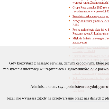
wymogi rynku Zjednoczonych 
Grupa Roca zamyka 2025 rok z
i zyskiem netto w wysokości 4
Trwa lato z Akademią swisspor
Nowy odkurzacz pionowy 2w1 
RS50
Polska technologia idzie łeb w
Rodzimy agent AI konkuruje z 
Miękkie światło na okrągło. Ja
we wnętrzu?
Najbardziej puszyste miejsce te
Czekolady E.Wedel
Ostatni Mieszkaniowy Dzień O
na całą ofertę w Grupie Murapo
Gdy korzystasz z naszego serwisu, danymi osobowymi, które p
Rozwiązania przeciwpaniczne 
zapisywania informacji w urządzeniach Użytkowników, o ile pozwol
Ceny surowców pod presją. Jak 
Cieśniny Ormuz wpływa na bra
Tylko 6% liderów CX chce pełne
klienta
Administratorem, czyli podmiotem decydującym o t
Odwaga formy, precyzja technol
L20 Roca
Jeżeli nie wyrażasz zgody na przetwarzanie przez nas danych z p