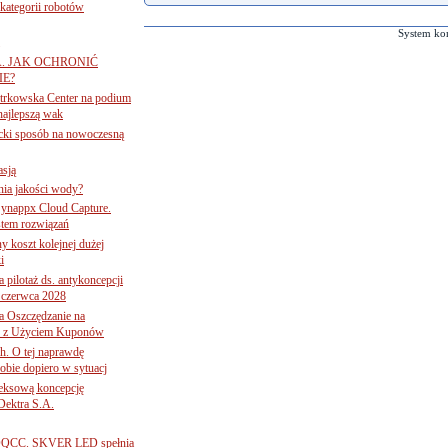
ategorii robotów
System ko
A. JAK OCHRONIĆ
E?
iotrkowska Center na podium
najlepszą wak
ancki sposób na nowoczesną
asją
ania jakości wody?
Synappx Cloud Capture.
tem rozwiązań
ny koszt kolejnej dużej
i
 pilotaż ds. antykoncepcji
 czerwca 2028
 Oszczędzanie na
ce z Użyciem Kuponów
ch. O tej naprawdę
obie dopiero w sytuacj
leksową koncepcję
 Dektra S.A.
ą ADQCC. SKVER LED spełnia