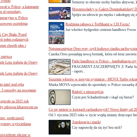
z Polski
Seniorzy to obecnie osoby bardzo aktywne, kt
ował w Polsce, a kampanie
Mosznowładcy w Galerii Dominikańskiej! 
n zł sprzedaży.
Spójrz na zdrowie po męsku i zakoleguj się 
operacyjną w Polsce
ksowego ocieplenia
Rodzinna zabawa z Treflikami w CH Focus!
Już wkrótce bydgoskie centrum handlowe Focus z
G City Biała. Przed
eń pełen rodzinnych
nie chorób płuc i
Najsmaczniejsze Oreo ever, czyli kultowe ciastka zachwycaj
Ciastka Oreo posiadają nową formułę, która od teraz zawiera 
 miejsca
Parki handlowe w Polsce – kanibalizacja czy
le Lens trafiają do Opery
FRAGMENT ZACZERPNIĘTY Z: Parki handlo
- raport...
le Lens trafiają do Opery
Suszenie włosów w nowym wymiarze - MOVA Turbo wkracz
to mieć pod ręką
Marka MOVA wprowadzi do sprzedaży w Polsce suszarkę do 
– 3 sposoby na oswajanie
Radość z nieszczęścia
Czym jest Schadenfreude i skąd się bierze?
gricole za 2025 rok
żby zdrowia lekarstwem na
Co się zmieni w księgach rachunkowych? Nowe limity od 20
Od 1 stycznia 2025 roku w życie wejdą zmiany dotyczące lim
ing, społeczność
Autokreacja i maski
 systemy wyświetlania
Czy naprawdę da się żyć bez nich?
świetlenie uliczne w