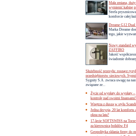
Mała zmiana, duży 
wymienić kabinę p
Strefa prysznicow
komforcie całej łaz
Dreame G12 Dual z
Marka Dreame dosk
tego, jakie wyzwani
Nowy standard wyko
ZAFFIRO
Jakość współczesn
świadomie dobrany
Służebność przesyłu: rosnące ryzy
przedsiębiorstw sieciowych. Sygni
Sygnity S.A. zwraca uwagę na nar
związane ze...
Życie od wypłaty do wypłaty – 
kontrolę nad swoimi finansami
Wnętrza z duszą w stylu Scand
Jedna decyzja, 20 lat komfortu
okna na lata?
17-lecie SOFTSWISS na Torze P
za kierownicą bolidów F4
Geopolityka skłania firmy do 