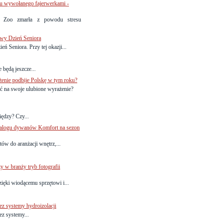
su wywołanego fajerwerkami -
o Zoo zmarła z powodu stresu
owy Dzień Seniora
ń Seniora. Przy tej okazji...
 będą jeszcze...
enie podbije Polskę w tym roku?
ać na swoje ulubione wyrażenie?
ędzy? Czy...
katalogu dywanów Komfort na sezon
ów do aranżacji wnętrz,...
y w branży tryb fotografii
zięki wiodącemu sprzętowi i...
ez systemy hydroizolacji
ez systemy...