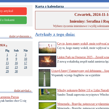
Karta z kalendarza
ny artykuł
Czwartek, 2024-11-1
ł z linkami
Imieniny: Serafina i Ro
Wybierz życzenia imieninowe i wyślij solenizan
Artykuły z tego dnia:
dodaj wydarzenie »
Czy to, kogo mamy wokół, może wpływać na
2024
»
Czy to, kogo mamy wokół, może wpływać na 
w
Pią
Sob
Nie
1
2
3
Linkin Park na Openerze 2025 – Zespół wra
8
9
10
Z nową wokalistką zespół nadal zamierza łącz
15
16
17
22
23
24
Uciszył Ateny! Fantastyczny gol debiutanta – Ang
29
30
Wspaniały występ Anglików na wyjeździe
Włochy pokonują Belgię 1:0 w Lidze Naro
dodaj artykuł »
Sandro Tonali zapewnia zwycięstwo Włochom 
armienia Piersią
 tak bardzo chce Ci się
Wenezuela - Brazylia: najnowsze wydarzenia 
Wenezuela - Brazylia: najnowsze wydarzenia 