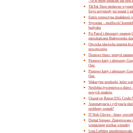
- co to może oznaczać dla firm 
TikTok Shop niedawno wystart
Enyo przyniosły już ponad 1 ml
Entrix rozpoczyna działalność 
Styropian – możliwość komple
budynku
Psi Patrol i dinozaury opanują 
mieszkańcami Białegostoku dzi
Otwocka placówka zmienia lecze
nowotworów
Domowe biuro: pomysł zamiast
Pionowe karty i ulepszony Goog
One.
Pionowe karty i ulepszony Goog
One.
Wakacyjne przekąski, które war
Neofobia żywieniowa u dzieci 
nowych smaków
Ukazał się Raport ESG Credit A
Automatyzacja i cyfryzacja słu
problemy szpitali?
IT Hub Gliwice - biura, cowork
Digital Signage. Zintegrowane
wzmacniają przekaz wizualny
Lena Lighting zmodernizowała o