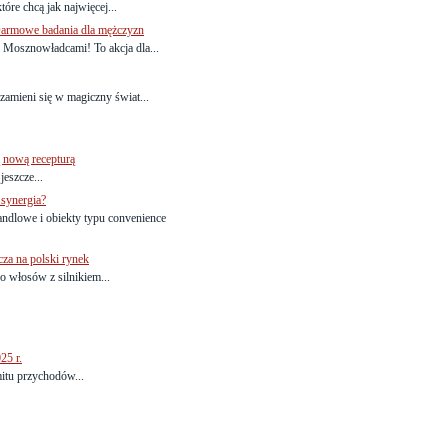
óre chcą jak najwięcej...
Darmowe badania dla mężczyzn
z Mosznowładcami! To akcja dla...
amieni się w magiczny świat...
ą nową recepturą
jeszcze...
 synergia?
we i obiekty typu convenience
a na polski rynek
włosów z silnikiem...
25 r.
itu przychodów...