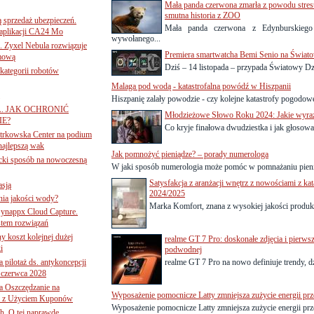
Mała panda czerwona zmarła z powodu stre
smutna historia z ZOO
ą sprzedaż ubezpieczeń.
Mała panda czerwona z Edynburskieg
 aplikacji CA24 Mo
wywołanego...
. Zyxel Nebula rozwiązuje
Premiera smartwatcha Bemi Senio na Świat
rmową
Dziś – 14 listopada – przypada Światowy Dzie
ategorii robotów
Malaga pod wodą - katastrofalna powódź w Hiszpanii
Hiszpanię zalały powodzie - czy kolejne katastrofy pogodowe
A. JAK OCHRONIĆ
Młodzieżowe Słowo Roku 2024: Jakie wyraż
E?
Co kryje finałowa dwudziestka i jak głosow
iotrkowska Center na podium
najlepszą wak
Jak pomnożyć pieniądze? – porady numerologa
ancki sposób na nowoczesną
W jaki sposób numerologia może pomóc w pomnażaniu pieni
Satysfakcja z aranżacji wnętrz z nowościami z 
asją
2024/2025
ania jakości wody?
Marka Komfort, znana z wysokiej jakości produkt
Synappx Cloud Capture.
tem rozwiązań
ny koszt kolejnej dużej
realme GT 7 Pro: doskonałe zdjęcia i pierwsz
i
podwodnej
 pilotaż ds. antykoncepcji
realme GT 7 Pro na nowo definiuje trendy, d
 czerwca 2028
 Oszczędzanie na
Wyposażenie pomocnicze Latty zmniejsza zużycie energii prz
ce z Użyciem Kuponów
Wyposażenie pomocnicze Latty zmniejsza zużycie energii prz
ch. O tej naprawdę