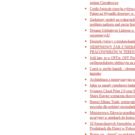
gminie Gierałtowice
Credit Agricole rozwija cyfrow
Pakiet na Wypadki dostępny w
Zasłużony spokój na wakacjach
problem nadzoru nad siecią fi
Dreame Globalnym Liderem w k
sprzątających!
Deserek ryżowy z truskawkami
SIERPNIOWY ŻAR Z NIEB
PRACOWNIKÓW W TERENI
Jeśli lato, to w OFFie. OFF P
ogólnopolskiego plebiscytu na 
Czerń w strefie kąpieli – eleg
łazienkę
Architektura z motoryzacyjną p
Jakie są zasady rzetelnego bad
Synappx Cloud Print 2.0 oraz 
Sharp Europe wzmacnia ekosys
Raport Allianz Trade: potencjal
powodzi dla polskiej gospodark
Ministerstwo Zdrowia przedłuża
awaryjnej w aptekach do końca
10 Sprawdzonych Sposobów na
Produktach dla Dzieci w Pols
Boimy się „chemii” na etykieta