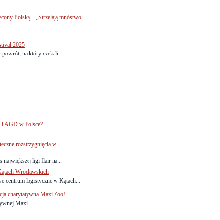
ycony Polską – „Strzelają mnóstwo
stival 2025
powrót, na który czekali...
ki i AGD w Polsce?
eczne rozstrzygnięcia w
największej ligi flair na...
 Kątach Wrocławskich
e centrum logistyczne w Kątach...
akcja charytatywna Maxi Zoo!
atywnej Maxi...