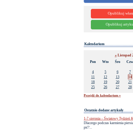
Opublikuj włas
Opublikuj artyku
Kalendarium
«
Listopad 
Pon
Wto
Śro
Cz
4
5
6
7
11
12
13
14
18
19
20
21
25
26
27
28
Przejdź do kalendarium »
Ostatnio dodane artykuły
1-7 sierpnia – Światowy Tydzień K
Dlaczego podczas karmienia piersią
pić?...