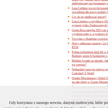
niebezpiecznej przypominamy s
Lena Lighting stworzyła komp
oświetlenia dla nowej siedziby
Czy da się randkować inaczej?
Lena Lighting z certyfikacj
wymogi rynku Zjednoczonych 
Grupa Roca zamyka 2025 rok z
i zyskiem netto w wysokości 4
Trwa lato z Akademią swisspor
Nowy odkurzacz pionowy 2w1 
RS50
Polska technologia idzie łeb w
Rodzimy agent AI konkuruje z 
Miękkie światło na okrągło. Ja
we wnętrzu?
Najbardziej puszyste miejsce te
Czekolady E.Wedel
Ostatni Mieszkaniowy Dzień O
na całą ofertę w Grupie Murapo
Rozwiązania przeciwpaniczne 
Ceny surowców pod presją. Jak 
Cieśniny Ormuz wpływa na bra
Tylko 6% liderów CX chce pełne
Gdy korzystasz z naszego serwisu, danymi osobowymi, które p
klienta