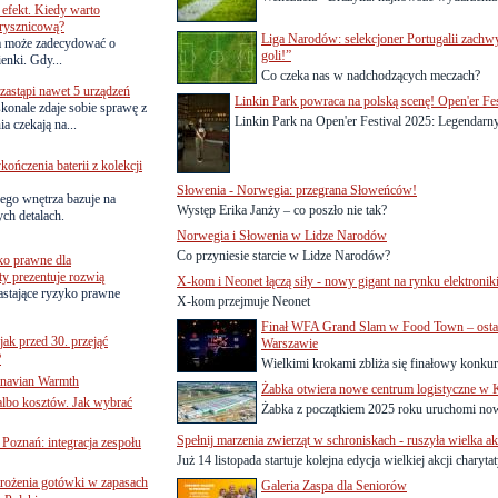
efekt. Kiedy warto
rysznicową?
Liga Narodów: selekcjoner Portugalii zachw
a może zadecydować o
goli!”
ienki. Gdy...
Co czeka nas w nadchodzących meczach?
astąpi nawet 5 urządzeń
Linkin Park powraca na polską scenę! Open'er Fe
onale zdaje sobie sprawę z
Linkin Park na Open'er Festival 2025: Legendarny 
a czekają na...
ńczenia baterii z kolekcji
Słowenia - Norwegia: przegrana Słoweńców!
ego wnętrza bazuje na
Występ Erika Janży – co poszło nie tak?
ch detalach.
Norwegia i Słowenia w Lidze Narodów
Co przyniesie starcie w Lidze Narodów?
ko prawne dla
ty prezentuje rozwią
X-kom i Neonet łączą siły - nowy gigant na rynku elektroni
astające ryzyko prawne
X-kom przejmuje Neonet
Finał WFA Grand Slam w Food Town – ostat
jak przed 30. przejąć
Warszawie
?
Wielkimi krokami zbliża się finałowy konkurs 
inavian Warmth
Żabka otwiera nowe centrum logistyczne w
 albo kosztów. Jak wybrać
Żabka z początkiem 2025 roku uruchomi now
Spełnij marzenia zwierząt w schroniskach - ruszyła wielka 
oznań: integracja zespołu
Już 14 listopada startuje kolejna edycja wielkiej akcji charyt
mrożenia gotówki w zapasach
Galeria Zaspa dla Seniorów