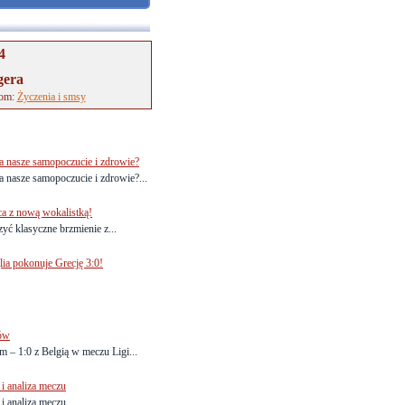
4
gera
tom:
Życzenia i smsy
 nasze samopoczucie i zdrowie?
nasze samopoczucie i zdrowie?...
ca z nową wokalistką!
yć klasyczne brzmienie z...
lia pokonuje Grecję 3:0!
dów
– 1:0 z Belgią w meczu Ligi...
i analiza meczu
i analiza meczu