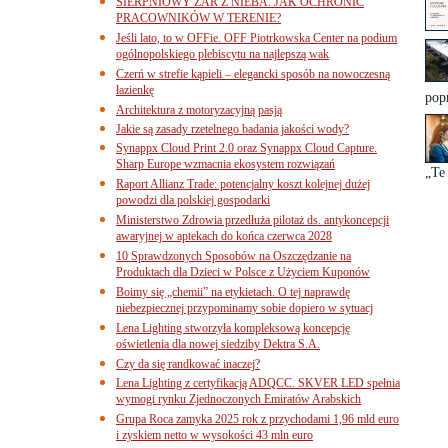
SIERPNIOWY ŻAR Z NIEBA. JAK OCHRONIĆ
PRACOWNIKÓW W TERENIE?
Jeśli lato, to w OFFie. OFF Piotrkowska Center na podium
ogólnopolskiego plebiscytu na najlepszą wak
Czerń w strefie kąpieli – elegancki sposób na nowoczesną
łazienkę
popr
Architektura z motoryzacyjną pasją
Jakie są zasady rzetelnego badania jakości wody?
Synappx Cloud Print 2.0 oraz Synappx Cloud Capture.
Sharp Europe wzmacnia ekosystem rozwiązań
„Te
Raport Allianz Trade: potencjalny koszt kolejnej dużej
powodzi dla polskiej gospodarki
Ministerstwo Zdrowia przedłuża pilotaż ds. antykoncepcji
awaryjnej w aptekach do końca czerwca 2028
10 Sprawdzonych Sposobów na Oszczędzanie na
Produktach dla Dzieci w Polsce z Użyciem Kuponów
Boimy się „chemii” na etykietach. O tej naprawdę
niebezpiecznej przypominamy sobie dopiero w sytuacj
Lena Lighting stworzyła kompleksową koncepcję
oświetlenia dla nowej siedziby Dektra S.A.
Czy da się randkować inaczej?
Lena Lighting z certyfikacją ADQCC. SKVER LED spełnia
wymogi rynku Zjednoczonych Emiratów Arabskich
Grupa Roca zamyka 2025 rok z przychodami 1,96 mld euro
i zyskiem netto w wysokości 43 mln euro