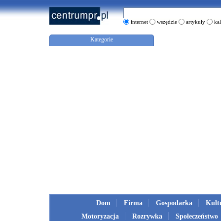
internet
wszędzie
artykuły
ka
Kategorie
Dom
Firma
Gospodarka
Kult
Motoryzacja
Rozrywka
Społeczeństwo