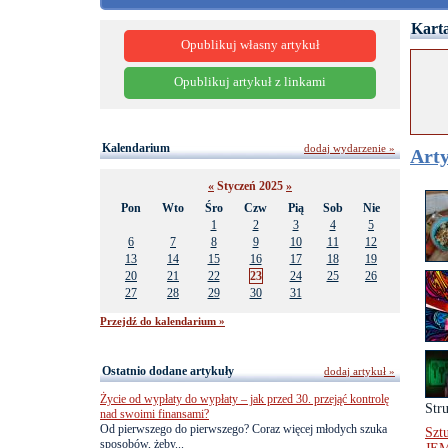
Karta
Opublikuj własny artykuł
Opublikuj artykuł z linkami
Kalendarium
dodaj wydarzenie »
Arty
«
Styczeń 2025
»
Pon
Wto
Śro
Czw
Pią
Sob
Nie
1
2
3
4
5
6
7
8
9
10
11
12
13
14
15
16
17
18
19
20
21
22
23
24
25
26
27
28
29
30
31
Przejdź do kalendarium »
Ostatnio dodane artykuły
dodaj artykuł »
Życie od wypłaty do wypłaty – jak przed 30. przejąć kontrolę
Stru
nad swoimi finansami?
Od pierwszego do pierwszego? Coraz więcej młodych szuka
Szt
sposobów, żeby...