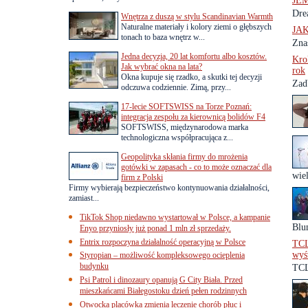
JEM
Dre
Wnętrza z duszą w stylu Scandinavian Warmth
Naturalne materiały i kolory ziemi o głębszych
JA
tonach to baza wnętrz w...
Zna
Jedna decyzja, 20 lat komfortu albo kosztów.
Kro
Jak wybrać okna na lata?
rok
Okna kupuje się rzadko, a skutki tej decyzji
Zad
odczuwa codziennie. Zimą, przy...
17-lecie SOFTSWISS na Torze Poznań:
integracja zespołu za kierownicą bolidów F4
SOFTSWISS, międzynarodowa marka
technologiczna współpracująca z...
Geopolityka skłania firmy do mrożenia
gotówki w zapasach - co to może oznaczać dla
wiel
firm z Polski
Firmy wybierają bezpieczeństwo kontynuowania działalności,
zamiast...
TikTok Shop niedawno wystartował w Polsce, a kampanie
Blu
Enyo przyniosły już ponad 1 mln zł sprzedaży.
Entrix rozpoczyna działalność operacyjną w Polsce
TCL
wyś
Styropian – możliwość kompleksowego ocieplenia
budynku
TCL
Psi Patrol i dinozaury opanują G City Biała. Przed
mieszkańcami Białegostoku dzień pełen rodzinnych
Otwocka placówka zmienia leczenie chorób płuc i