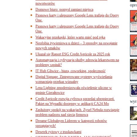
nowotworów
opr
Domowe biuro: pomysł zamiast miejsca
Pionowe karty i ulepszony Google Lens trafiają do Opery
One.
Pionowe karty i ulepszony Google Lens trafiają do Opery
One.
Wakacyjne przekąski, które warto mieć pod ręką
Neofobia żywieniowa u dzieci – 3 sposoby na oswajanie
nowych smaków
Ukazał się Raport ESG Credit Agricole za 2025 rok
Automatyzacja i cyfryzacja służby zdrowia lekarstwem na
problemy szpitali?
IT Hub Gliwice - biura, coworking, społeczność
Digital Signage. Zintegrowane systemy wyświetlania
wzmacniają przekaz wizualny
Lena Lighting zmodernizowała oświetlenie uliczne w
gminie Gierałtowice
Credit Agricole rozwija cyfrową sprzedaż ubezpieczeń.
wyr
Pakiet na Wypadki dostępny w aplikacji CA24 Mo
Zasłużony spokój na wakacjach. Zyxel Nebula rozwiązuje
problem nadzoru nad siecią firmową
Dreame Globalnym Liderem w kategorii robotów
sprzątających!
Deserek ryżowy z truskawkami