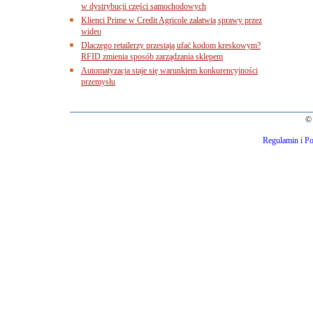
w dystrybucji części samochodowych
Klienci Prime w Credit Agricole załatwią sprawy przez
wideo
Dlaczego retailerzy przestają ufać kodom kreskowym?
RFID zmienia sposób zarządzania sklepem
Automatyzacja staje się warunkiem konkurencyjności
przemysłu
© 
Regulamin i Po