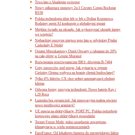
Trwa lato z Akademią swisspor
Nowy odkurzacz pionowy 2w1 Cecotec Conga Rockstar
RS50
Polska technologia idzie łeb w łeb z Doliną Krzemową.
Rodzimy agent AI konkuruje z globalnymi gigant
Miękkie światło na okrągło. Jak wykorzystać okrągłe lampy
we wnętrzu?
Najbardziej puszyste miejsce tego lata w gdyńskiej Pijalni
Czekolady E.Wedel
Ostatni Mieszkaniowy Dzień Otwarty z rabatami do 20%
na całą ofertę w Grupie Murapol
Rozwiązania przeciwpaniczne BKS: dźwignia B-7404
Ceny surowców pod presją. Jak sytuacja w rejonie
Cieśniny Ormuz wpływa na branżę chemii budowlanej?
Tylko 6% liderów CX chce pełnej automatyzacji obsługi
klienta
Odwaga formy, precyzja technologii. Nowe baterie Kay i
L20 Roca
Łazienka bez ograniczeń. Jak innowacyjna toaleta otwiera
nowe możliwości aranżacji?
UE stawia na elektryfikację. PORT PC: Polska potrzebuje
krajowego planu elektryfikacji gospodarki
Termet Freeze Multi: jedno urządzenie zewnętrzne,
klimatyzacja w wielu pomieszczeniach
EuroFrance: Od lokalnego biznesu do europejskiego lidera