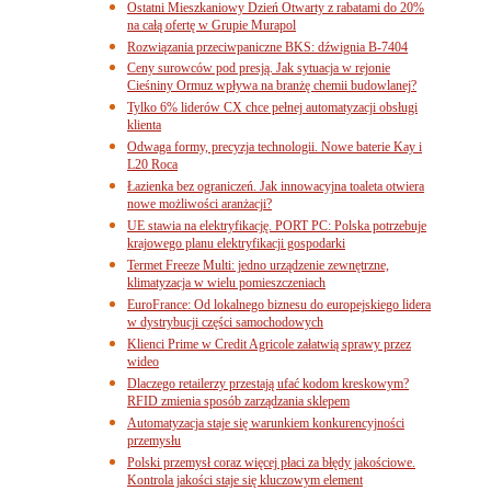
Ostatni Mieszkaniowy Dzień Otwarty z rabatami do 20%
na całą ofertę w Grupie Murapol
Rozwiązania przeciwpaniczne BKS: dźwignia B-7404
Ceny surowców pod presją. Jak sytuacja w rejonie
Cieśniny Ormuz wpływa na branżę chemii budowlanej?
Tylko 6% liderów CX chce pełnej automatyzacji obsługi
klienta
Odwaga formy, precyzja technologii. Nowe baterie Kay i
L20 Roca
Łazienka bez ograniczeń. Jak innowacyjna toaleta otwiera
nowe możliwości aranżacji?
UE stawia na elektryfikację. PORT PC: Polska potrzebuje
krajowego planu elektryfikacji gospodarki
Termet Freeze Multi: jedno urządzenie zewnętrzne,
klimatyzacja w wielu pomieszczeniach
EuroFrance: Od lokalnego biznesu do europejskiego lidera
w dystrybucji części samochodowych
Klienci Prime w Credit Agricole załatwią sprawy przez
wideo
Dlaczego retailerzy przestają ufać kodom kreskowym?
RFID zmienia sposób zarządzania sklepem
Automatyzacja staje się warunkiem konkurencyjności
przemysłu
Polski przemysł coraz więcej płaci za błędy jakościowe.
Kontrola jakości staje się kluczowym element