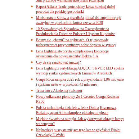
Sharp Europe wzmacnia ekosystem rozwiązań
Raport Allianz Trade: potencjalny koszt kolejnej dużej
powodzi dla polskiej gospodarki
Ministerstwo Zdrowia przedłuża pilotaż ds. antykoncepcji
awaryjnej w aptekach do końca czerwca 2028
10 Sprawdzonych Sposobów na Oszczędzanie na
Produktach dla Dzieci w Polsce z Użyciem Kuponów
Boimy się „chemii” na etykietach. O tej naprawdę
niebezpiecznej przypominamy sobie dopiero w sytuacj
Lena Lighting stworzyła kompleksową koncepcję
oświetlenia dla nowej siedziby Dektra S.A.
Czy da się randkować inaczej?
Lena Lighting z certyfikacją ADQCC. SKVER LED spełnia
wymogi rynku Zjednoczonych Emiratów Arabskich
Grupa Roca zamyka 2025 rok z przychodami 1,96 mld euro
i zyskiem netto w wysokości 43 mln euro
Trwa lato z Akademią swisspor
Nowy odkurzacz pionowy 2w1 Cecotec Conga Rockstar
RS50
Polska technologia idzie łeb w łeb z Doliną Krzemową.
Rodzimy agent AI konkuruje z globalnymi gigant
Miękkie światło na okrągło. Jak wykorzystać okrągłe lampy
we wnętrzu?
Najbardziej puszyste miejsce tego lata w gdyńskiej Pijalni
Czekolady E.Wedel