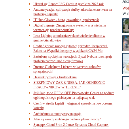
Akz
Ukazał się Raport ESG Credit Agricole za 2025 rok
Wolt
Automatyzacja i cyfryzacja służby zdrowia lekarstwem na
W do
problemy szpitali?
IT Hub Gliwice - biura, coworking, społeczność
Digital Signage. Zintegrowane systemy wyświetlania
wzmacniają przekaz wizualny
Lena Lighting zmodernizowała oświetlenie uliczne w
gminie Gierałtowice
Credit Agricole rozwija cyfrową sprzedaż ubezpieczeń.
Pakiet na Wypadki dostępny w aplikacji CA24 Mo
Zasłużony spokój na wakacjach. Zyxel Nebula rozwiązuje
problem nadzoru nad siecią firmową
Dreame Globalnym Liderem w kategorii robotów
sprzątających!
Deserek ryżowy z truskawkami
SIERPNIOWY ŻAR Z NIEBA. JAK OCHRONIĆ
PRACOWNIKÓW W TERENIE?
Jeśli lato, to w OFFie. OFF Piotrkowska Center na podium
ogólnopolskiego plebiscytu na najlepszą wak
Czerń w strefie kąpieli – elegancki sposób na nowoczesną
łazienkę
Architektura z motoryzacyjną pasją
Jakie są zasady rzetelnego badania jakości wody?
Synappx Cloud Print 2.0 oraz Synappx Cloud Capture.