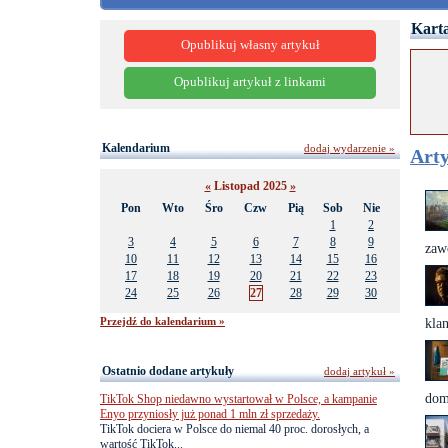
Karta
Opublikuj własny artykuł
Opublikuj artykuł z linkami
Kalendarium
dodaj wydarzenie »
Arty
«
Listopad 2025
»
Pon
Wto
Śro
Czw
Pią
Sob
Nie
1
2
3
4
5
6
7
8
9
zaw
10
11
12
13
14
15
16
17
18
19
20
21
22
23
24
25
26
27
28
29
30
Przejdź do kalendarium »
klan
Ostatnio dodane artykuły
dodaj artykuł »
dom
TikTok Shop niedawno wystartował w Polsce, a kampanie
Enyo przyniosły już ponad 1 mln zł sprzedaży.
TikTok dociera w Polsce do niemal 40 proc. dorosłych, a
wartość TikTok...