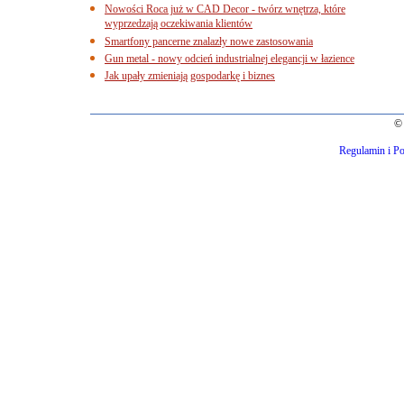
Nowości Roca już w CAD Decor - twórz wnętrza, które
wyprzedzają oczekiwania klientów
Smartfony pancerne znalazły nowe zastosowania
Gun metal - nowy odcień industrialnej elegancji w łazience
Jak upały zmieniają gospodarkę i biznes
© 
Regulamin i Po