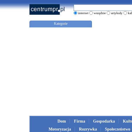
internet
wszędzie
artykuły
ka
Kategorie
Dom
Firma
Gospodarka
Kult
Motoryzacja
Rozrywka
Społeczeństwo