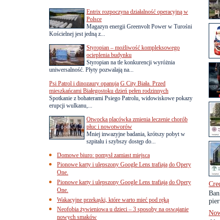
Entrix rozpoczyna działalność operacyjną w
Polsce
Magazyn energii Greenvolt Power w Turośni
Kościelnej jest jedną z...
Styropian – możliwość kompleksowego
ocieplenia budynku
Styropian na tle konkurencji wyróżnia
uniwersalność. Płyty pozwalają na...
Psi Patrol i dinozaury opanują G City Biała. Przed
mieszkańcami Białegostoku dzień pełen rodzinnych
Spotkanie z bohaterami Psiego Patrolu, widowiskowe pokazy
erupcji wulkanu,...
Otwocka placówka zmienia leczenie chorób
płuc i nowotworów
Mniej inwazyjne badania, krótszy pobyt w
szpitalu i szybszy dostęp do...
Domowe biuro: pomysł zamiast miejsca
Pionowe karty i ulepszony Google Lens trafiają do Opery
One.
Pionowe karty i ulepszony Google Lens trafiają do Opery
Cre
One.
Ban
Wakacyjne przekąski, które warto mieć pod ręką
pier
Neofobia żywieniowa u dzieci – 3 sposoby na oswajanie
Now
nowych smaków