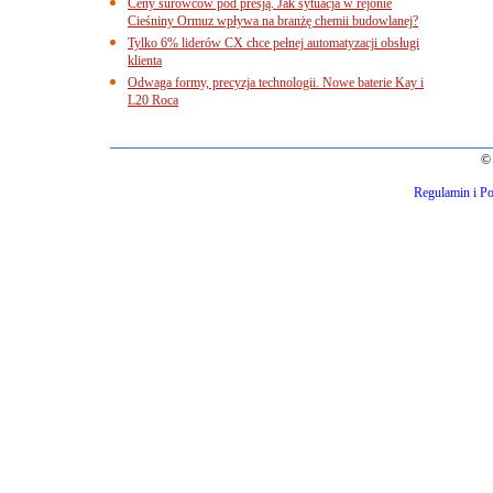
Ceny surowców pod presją. Jak sytuacja w rejonie
Cieśniny Ormuz wpływa na branżę chemii budowlanej?
Tylko 6% liderów CX chce pełnej automatyzacji obsługi
klienta
Odwaga formy, precyzja technologii. Nowe baterie Kay i
L20 Roca
© 
Regulamin i Po