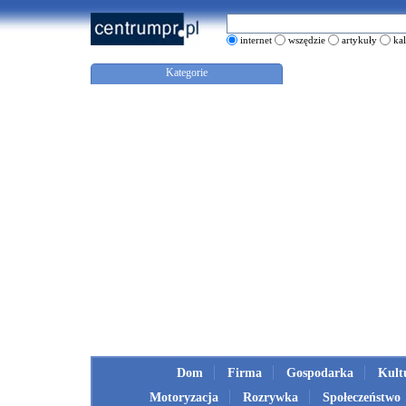
internet
wszędzie
artykuły
ka
Kategorie
Dom
Firma
Gospodarka
Kult
Motoryzacja
Rozrywka
Społeczeństwo