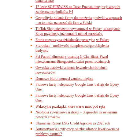
okna na lata?
17-lecie SOFTSWISS na Torze Poznań: integracja zespołu
za kierownicą bolidów F4
Geopolityka skłania firmy do mrożenia gotówki w zapasach
- co to może oznaczać dla firm z Polski
TikTok Shop niedawno wystartował w Polsce, a kampanie
Enyo przyniosły już ponad 1 mln zł sprzedaży.
Entrix rozpoczyna działalność operacyjną w Polsce
Styropian – możliwość kompleksowego ocieplenia
budynku
Psi Patrol i dinozaury opanują G City Biała. Przed
mieszkańcami Białegostoku dzień pełen rodzinnych
Otwocka placówka zmienia leczenie chorób płuc i
nowotworów
Domowe biuro: pomysł zamiast miejsca
Pionowe karty i ulepszony Google Lens trafiają do Opery
One.
Pionowe karty i ulepszony Google Lens trafiają do Opery
One.
Wakacyjne przekąski, które warto mieć pod ręką
Neofobia żywieniowa u dzieci – 3 sposoby na oswajanie
nowych smaków
Ukazał się Raport ESG Credit Agricole za 2025 rok
Automatyzacja i cyfryzacja służby zdrowia lekarstwem na
problemy szpitali?