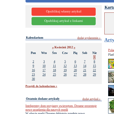
Karta
Opublikuj własny artykuł
Opublikuj artykuł z linkami
Kalendarium
dodaj wydarzenie »
Arty
«
Kwiecień 2012
»
Pola
Pon
Wto
Śro
Czw
Pią
Sob
Nie
Plat
1
2
3
4
5
6
7
8
9
10
11
12
13
14
15
16
17
18
19
20
21
22
23
24
25
26
27
28
29
30
Przejdź do kalendarium »
Ostatnio dodane artykuły
dodaj artykuł »
Inteligentny dom przyjazny zwierzętom. Dreame prezentuje
nowe urządzenia dla naszych pupili
W ofercie marki Dreame debiutują zupełnie nowe,