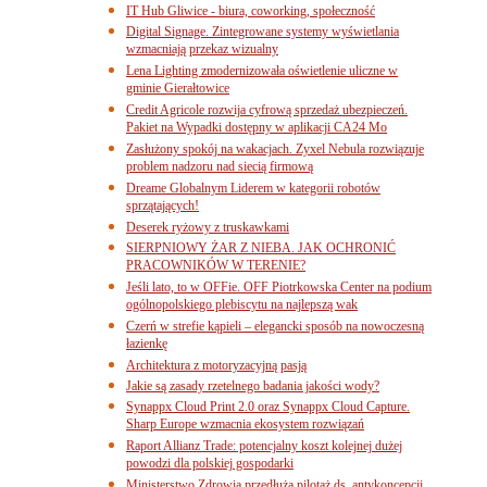
IT Hub Gliwice - biura, coworking, społeczność
Digital Signage. Zintegrowane systemy wyświetlania
wzmacniają przekaz wizualny
Lena Lighting zmodernizowała oświetlenie uliczne w
gminie Gierałtowice
Credit Agricole rozwija cyfrową sprzedaż ubezpieczeń.
Pakiet na Wypadki dostępny w aplikacji CA24 Mo
Zasłużony spokój na wakacjach. Zyxel Nebula rozwiązuje
problem nadzoru nad siecią firmową
Dreame Globalnym Liderem w kategorii robotów
sprzątających!
Deserek ryżowy z truskawkami
SIERPNIOWY ŻAR Z NIEBA. JAK OCHRONIĆ
PRACOWNIKÓW W TERENIE?
Jeśli lato, to w OFFie. OFF Piotrkowska Center na podium
ogólnopolskiego plebiscytu na najlepszą wak
Czerń w strefie kąpieli – elegancki sposób na nowoczesną
łazienkę
Architektura z motoryzacyjną pasją
Jakie są zasady rzetelnego badania jakości wody?
Synappx Cloud Print 2.0 oraz Synappx Cloud Capture.
Sharp Europe wzmacnia ekosystem rozwiązań
Raport Allianz Trade: potencjalny koszt kolejnej dużej
powodzi dla polskiej gospodarki
Ministerstwo Zdrowia przedłuża pilotaż ds. antykoncepcji