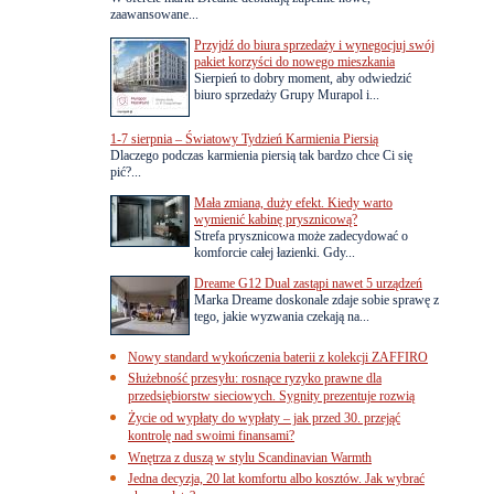
zaawansowane...
Przyjdź do biura sprzedaży i wynegocjuj swój
pakiet korzyści do nowego mieszkania
Sierpień to dobry moment, aby odwiedzić
biuro sprzedaży Grupy Murapol i...
1-7 sierpnia – Światowy Tydzień Karmienia Piersią
Dlaczego podczas karmienia piersią tak bardzo chce Ci się
pić?...
Mała zmiana, duży efekt. Kiedy warto
wymienić kabinę prysznicową?
Strefa prysznicowa może zadecydować o
komforcie całej łazienki. Gdy...
Dreame G12 Dual zastąpi nawet 5 urządzeń
Marka Dreame doskonale zdaje sobie sprawę z
tego, jakie wyzwania czekają na...
Nowy standard wykończenia baterii z kolekcji ZAFFIRO
Służebność przesyłu: rosnące ryzyko prawne dla
przedsiębiorstw sieciowych. Sygnity prezentuje rozwią
Życie od wypłaty do wypłaty – jak przed 30. przejąć
kontrolę nad swoimi finansami?
Wnętrza z duszą w stylu Scandinavian Warmth
Jedna decyzja, 20 lat komfortu albo kosztów. Jak wybrać