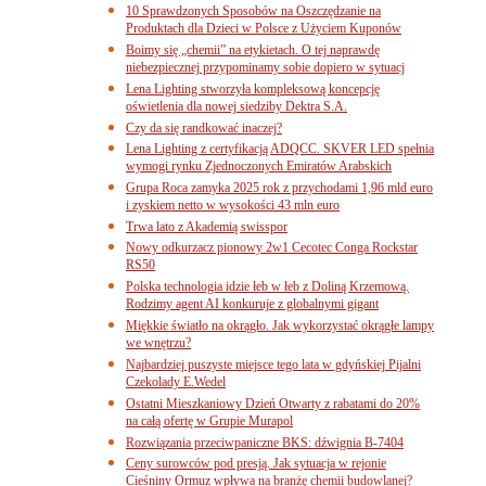
10 Sprawdzonych Sposobów na Oszczędzanie na
Produktach dla Dzieci w Polsce z Użyciem Kuponów
Boimy się „chemii” na etykietach. O tej naprawdę
niebezpiecznej przypominamy sobie dopiero w sytuacj
Lena Lighting stworzyła kompleksową koncepcję
oświetlenia dla nowej siedziby Dektra S.A.
Czy da się randkować inaczej?
Lena Lighting z certyfikacją ADQCC. SKVER LED spełnia
wymogi rynku Zjednoczonych Emiratów Arabskich
Grupa Roca zamyka 2025 rok z przychodami 1,96 mld euro
i zyskiem netto w wysokości 43 mln euro
Trwa lato z Akademią swisspor
Nowy odkurzacz pionowy 2w1 Cecotec Conga Rockstar
RS50
Polska technologia idzie łeb w łeb z Doliną Krzemową.
Rodzimy agent AI konkuruje z globalnymi gigant
Miękkie światło na okrągło. Jak wykorzystać okrągłe lampy
we wnętrzu?
Najbardziej puszyste miejsce tego lata w gdyńskiej Pijalni
Czekolady E.Wedel
Ostatni Mieszkaniowy Dzień Otwarty z rabatami do 20%
na całą ofertę w Grupie Murapol
Rozwiązania przeciwpaniczne BKS: dźwignia B-7404
Ceny surowców pod presją. Jak sytuacja w rejonie
Cieśniny Ormuz wpływa na branżę chemii budowlanej?