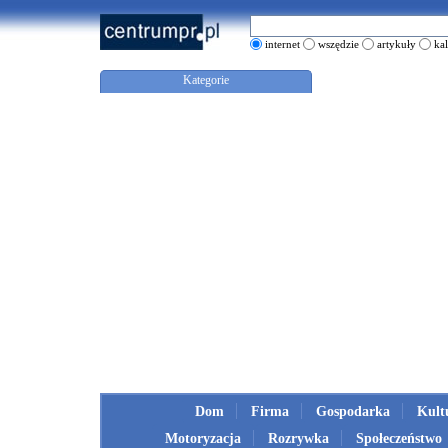
internet
wszędzie
artykuły
ka
Kategorie
Dom
Firma
Gospodarka
Kult
Motoryzacja
Rozrywka
Społeczeństwo