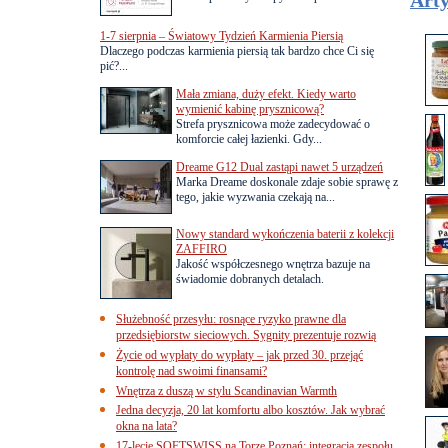
Arty
1-7 sierpnia – Światowy Tydzień Karmienia Piersią
Dlaczego podczas karmienia piersią tak bardzo chce Ci się
pić?...
Mała zmiana, duży efekt. Kiedy warto
wymienić kabinę prysznicową?
Strefa prysznicowa może zadecydować o
komforcie całej łazienki. Gdy...
Dreame G12 Dual zastąpi nawet 5 urządzeń
Marka Dreame doskonale zdaje sobie sprawę z
tego, jakie wyzwania czekają na...
Nowy standard wykończenia baterii z kolekcji
ZAFFIRO
Jakość współczesnego wnętrza bazuje na
świadomie dobranych detalach.
Służebność przesyłu: rosnące ryzyko prawne dla
przedsiębiorstw sieciowych. Sygnity prezentuje rozwią
Życie od wypłaty do wypłaty – jak przed 30. przejąć
kontrolę nad swoimi finansami?
Wnętrza z duszą w stylu Scandinavian Warmth
Jedna decyzja, 20 lat komfortu albo kosztów. Jak wybrać
okna na lata?
17-lecie SOFTSWISS na Torze Poznań: integracja zespołu