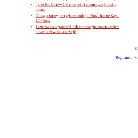
Tylko 6% liderów CX chce pełnej automatyzacji obsługi
klienta
Odwaga formy, precyzja technologii. Nowe baterie Kay i
L20 Roca
Łazienka bez ograniczeń. Jak innowacyjna toaleta otwiera
nowe możliwości aranżacji?
© 
Regulamin i Po