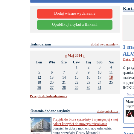
Karta
Dodaj własne wydarzenie
Opublikuj artykuł z linkami
Kalendarium
dodaj wydarzenie »
1 ma
ALV
«
Maj 2014
»
Data: 
Pon
Wto
Śro
Czw
Pią
Sob
Nie
Z prz
1
2
3
4
spani
5
6
7
8
9
10
11
mater
12
13
14
15
16
17
18
nagro
19
20
21
22
23
24
25
ROKU
26
27
28
29
30
31
Nades
Przejdź do kalendarium »
Mate
http:/
Ostatnio dodane artykuły
dodaj artykuł »
Przyjdź do biura sprzedaży i wynegocjuj swój
pakiet korzyści do nowego mieszkania
Sierpień to dobry moment, aby odwiedzić
biuro sprzedaży Grupy Murapol i...