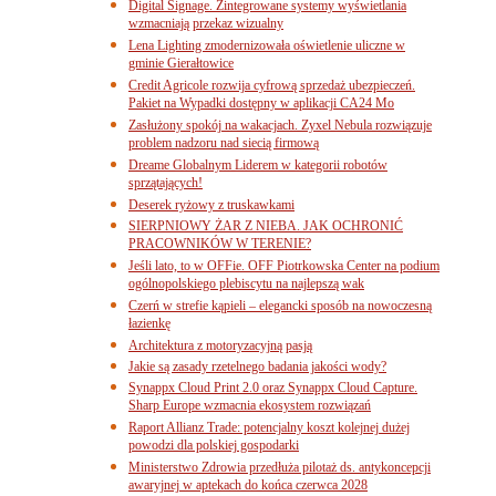
Digital Signage. Zintegrowane systemy wyświetlania
wzmacniają przekaz wizualny
Lena Lighting zmodernizowała oświetlenie uliczne w
gminie Gierałtowice
Credit Agricole rozwija cyfrową sprzedaż ubezpieczeń.
Pakiet na Wypadki dostępny w aplikacji CA24 Mo
Zasłużony spokój na wakacjach. Zyxel Nebula rozwiązuje
problem nadzoru nad siecią firmową
Dreame Globalnym Liderem w kategorii robotów
sprzątających!
Deserek ryżowy z truskawkami
SIERPNIOWY ŻAR Z NIEBA. JAK OCHRONIĆ
PRACOWNIKÓW W TERENIE?
Jeśli lato, to w OFFie. OFF Piotrkowska Center na podium
ogólnopolskiego plebiscytu na najlepszą wak
Czerń w strefie kąpieli – elegancki sposób na nowoczesną
łazienkę
Architektura z motoryzacyjną pasją
Jakie są zasady rzetelnego badania jakości wody?
Synappx Cloud Print 2.0 oraz Synappx Cloud Capture.
Sharp Europe wzmacnia ekosystem rozwiązań
Raport Allianz Trade: potencjalny koszt kolejnej dużej
powodzi dla polskiej gospodarki
Ministerstwo Zdrowia przedłuża pilotaż ds. antykoncepcji
awaryjnej w aptekach do końca czerwca 2028