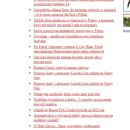
za kierownicą bolidów F4
Geopolityka skłania firmy do mrożenia gotówki w zapasach
- co to może oznaczać dla firm z Polski
TikTok Shop niedawno wystartował w Polsce, a kampanie
Enyo przyniosły już ponad 1 mln zł sprzedaży.
Entrix rozpoczyna działalność operacyjną w Polsce
kons
Styropian – możliwość kompleksowego ocieplenia
budynku
Psi Patrol i dinozaury opanują G City Biała. Przed
mieszkańcami Białegostoku dzień pełen rodzinnych
Otwocka placówka zmienia leczenie chorób płuc i
nowotworów
Domowe biuro: pomysł zamiast miejsca
Pionowe karty i ulepszony Google Lens trafiają do Opery
One.
Pionowe karty i ulepszony Google Lens trafiają do Opery
One.
Wakacyjne przekąski, które warto mieć pod ręką
Neofobia żywieniowa u dzieci – 3 sposoby na oswajanie
nowych smaków
Ukazał się Raport ESG Credit Agricole za 2025 rok
Automatyzacja i cyfryzacja służby zdrowia lekarstwem na
problemy szpitali?
IT Hub Gliwice - biura, coworking, społeczność