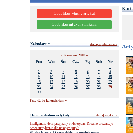
Karta
Opublikuj własny artykuł
Opublikuj artykuł z linkami
Kalendarium
dodaj wydarzenie »
Arty
«
Kwiecień 2018
»
Pon
Wto
Śro
Czw
Pią
Sob
Nie
1
2
3
4
5
6
7
8
9
10
11
12
13
14
15
16
17
18
19
20
21
22
23
24
25
26
27
28
29
30
Przejdź do kalendarium »
Ostatnio dodane artykuły
dodaj artykuł »
Inteligentny dom przyjazny zwierzętom. Dreame prezentuje
nowe urządzenia dla naszych pupili
W ofercie marki Dreame debiutują zupełnie nowe,