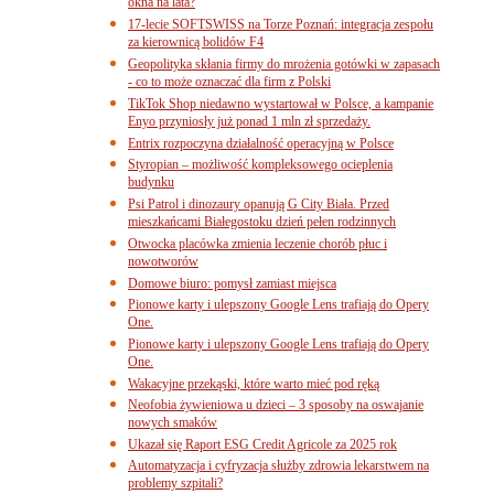
okna na lata?
17-lecie SOFTSWISS na Torze Poznań: integracja zespołu
za kierownicą bolidów F4
Geopolityka skłania firmy do mrożenia gotówki w zapasach
- co to może oznaczać dla firm z Polski
TikTok Shop niedawno wystartował w Polsce, a kampanie
Enyo przyniosły już ponad 1 mln zł sprzedaży.
Entrix rozpoczyna działalność operacyjną w Polsce
Styropian – możliwość kompleksowego ocieplenia
budynku
Psi Patrol i dinozaury opanują G City Biała. Przed
mieszkańcami Białegostoku dzień pełen rodzinnych
Otwocka placówka zmienia leczenie chorób płuc i
nowotworów
Domowe biuro: pomysł zamiast miejsca
Pionowe karty i ulepszony Google Lens trafiają do Opery
One.
Pionowe karty i ulepszony Google Lens trafiają do Opery
One.
Wakacyjne przekąski, które warto mieć pod ręką
Neofobia żywieniowa u dzieci – 3 sposoby na oswajanie
nowych smaków
Ukazał się Raport ESG Credit Agricole za 2025 rok
Automatyzacja i cyfryzacja służby zdrowia lekarstwem na
problemy szpitali?