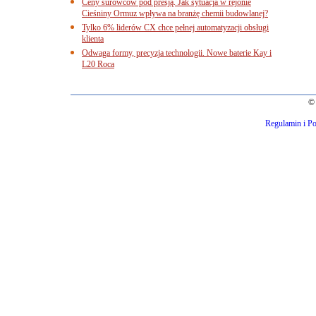
Ceny surowców pod presją. Jak sytuacja w rejonie
Cieśniny Ormuz wpływa na branżę chemii budowlanej?
Tylko 6% liderów CX chce pełnej automatyzacji obsługi
klienta
Odwaga formy, precyzja technologii. Nowe baterie Kay i
L20 Roca
© 
Regulamin i Po