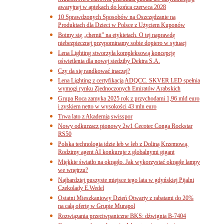
awaryjnej w aptekach do końca czerwca 2028
10 Sprawdzonych Sposobów na Oszczędzanie na
Produktach dla Dzieci w Polsce z Użyciem Kuponów
Boimy się „chemii” na etykietach. O tej naprawdę
niebezpiecznej przypominamy sobie dopiero w sytuacj
Lena Lighting stworzyła kompleksową koncepcję
oświetlenia dla nowej siedziby Dektra S.A.
Czy da się randkować inaczej?
Lena Lighting z certyfikacją ADQCC. SKVER LED spełnia
wymogi rynku Zjednoczonych Emiratów Arabskich
Grupa Roca zamyka 2025 rok z przychodami 1,96 mld euro
i zyskiem netto w wysokości 43 mln euro
Trwa lato z Akademią swisspor
Nowy odkurzacz pionowy 2w1 Cecotec Conga Rockstar
RS50
Polska technologia idzie łeb w łeb z Doliną Krzemową.
Rodzimy agent AI konkuruje z globalnymi gigant
Miękkie światło na okrągło. Jak wykorzystać okrągłe lampy
we wnętrzu?
Najbardziej puszyste miejsce tego lata w gdyńskiej Pijalni
Czekolady E.Wedel
Ostatni Mieszkaniowy Dzień Otwarty z rabatami do 20%
na całą ofertę w Grupie Murapol
Rozwiązania przeciwpaniczne BKS: dźwignia B-7404