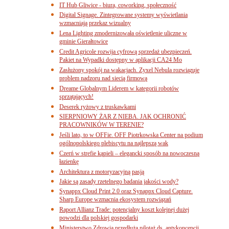
IT Hub Gliwice - biura, coworking, społeczność
Digital Signage. Zintegrowane systemy wyświetlania
wzmacniają przekaz wizualny
Lena Lighting zmodernizowała oświetlenie uliczne w
gminie Gierałtowice
Credit Agricole rozwija cyfrową sprzedaż ubezpieczeń.
Pakiet na Wypadki dostępny w aplikacji CA24 Mo
Zasłużony spokój na wakacjach. Zyxel Nebula rozwiązuje
problem nadzoru nad siecią firmową
Dreame Globalnym Liderem w kategorii robotów
sprzątających!
Deserek ryżowy z truskawkami
SIERPNIOWY ŻAR Z NIEBA. JAK OCHRONIĆ
PRACOWNIKÓW W TERENIE?
Jeśli lato, to w OFFie. OFF Piotrkowska Center na podium
ogólnopolskiego plebiscytu na najlepszą wak
Czerń w strefie kąpieli – elegancki sposób na nowoczesną
łazienkę
Architektura z motoryzacyjną pasją
Jakie są zasady rzetelnego badania jakości wody?
Synappx Cloud Print 2.0 oraz Synappx Cloud Capture.
Sharp Europe wzmacnia ekosystem rozwiązań
Raport Allianz Trade: potencjalny koszt kolejnej dużej
powodzi dla polskiej gospodarki
Ministerstwo Zdrowia przedłuża pilotaż ds. antykoncepcji