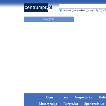
internet
wszędzie
artykuły
ka
Kategorie
Dom
Firma
Gospodarka
Kult
Motoryzacja
Rozrywka
Społeczeństwo