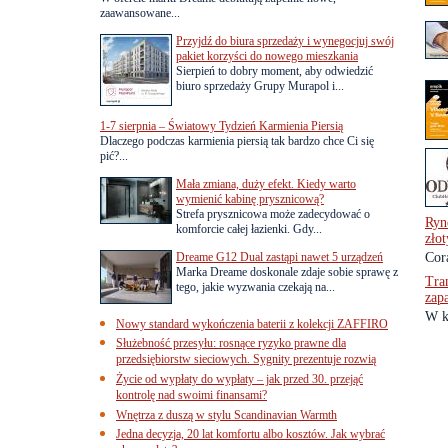
zaawansowane...
Przyjdź do biura sprzedaży i wynegocjuj swój
pakiet korzyści do nowego mieszkania
Sierpień to dobry moment, aby odwiedzić
biuro sprzedaży Grupy Murapol i...
1-7 sierpnia – Światowy Tydzień Karmienia Piersią
Dlaczego podczas karmienia piersią tak bardzo chce Ci się
pić?...
Mała zmiana, duży efekt. Kiedy warto
wymienić kabinę prysznicową?
Strefa prysznicowa może zadecydować o
Ryn
komforcie całej łazienki. Gdy...
zło
Dreame G12 Dual zastąpi nawet 5 urządzeń
Cor
Marka Dreame doskonale zdaje sobie sprawę z
Tra
tego, jakie wyzwania czekają na...
zap
W k
Nowy standard wykończenia baterii z kolekcji ZAFFIRO
Służebność przesyłu: rosnące ryzyko prawne dla
przedsiębiorstw sieciowych. Sygnity prezentuje rozwią
Życie od wypłaty do wypłaty – jak przed 30. przejąć
kontrolę nad swoimi finansami?
Wnętrza z duszą w stylu Scandinavian Warmth
Jedna decyzja, 20 lat komfortu albo kosztów. Jak wybrać