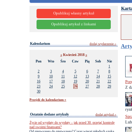
Karta
Opublikuj własny artykuł
Opublikuj artykuł z linkami
Kalendarium
dodaj wydarzenie »
Arty
«
Kwiecień 2018
»
Pon
Wto
Śro
Czw
Pią
Sob
Nie
1
2
3
4
5
6
7
8
9
10
11
12
13
14
15
16
17
18
19
20
21
22
Por
23
24
25
26
27
28
29
Z d
30
Przejdź do kalendarium »
rynk
Ostatnio dodane artykuły
dodaj artykuł »
Spr
Lub
Życie od wypłaty do wypłaty – jak przed 30. przejąć kontrolę
nad swoimi finansami?
Od pierwszego do pierwszego? Coraz więcej młodych szuka