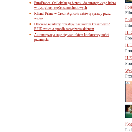
EuroFrance: Od lokalnego biznesu do europejskiego lidera
Pol
w dystrybucji części samochodowych
Fil
Klienci Prime w Credit Agricole załatwią sprawy przez
wideo
Pol
Dlaczego retailerzy przestają ufać kodom kreskowym?
Fil
RFID zmienia sposób zarządzania sklepem
IL
Automatyzacja staje się warunkiem konkurencyjności
Prod
przemysłu
IL
Prod
IL
Prod
Wyż
Prz
Kog
Pod