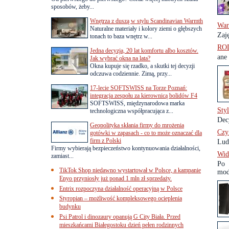
sposobów, żeby...
Wnętrza z duszą w stylu Scandinavian Warmth
War
Naturalne materiały i kolory ziemi o głębszych
Zaj
tonach to baza wnętrz w...
ROD
Jedna decyzja, 20 lat komfortu albo kosztów.
ane
Jak wybrać okna na lata?
Okna kupuje się rzadko, a skutki tej decyzji
odczuwa codziennie. Zimą, przy...
17-lecie SOFTSWISS na Torze Poznań:
integracja zespołu za kierownicą bolidów F4
SOFTSWISS, międzynarodowa marka
Sty
technologiczna współpracująca z...
Dec
Geopolityka skłania firmy do mrożenia
Czy 
gotówki w zapasach - co to może oznaczać dla
firm z Polski
Lud
Firmy wybierają bezpieczeństwo kontynuowania działalności,
Wid
zamiast...
Po 
TikTok Shop niedawno wystartował w Polsce, a kampanie
mod
Enyo przyniosły już ponad 1 mln zł sprzedaży.
Entrix rozpoczyna działalność operacyjną w Polsce
Styropian – możliwość kompleksowego ocieplenia
budynku
Psi Patrol i dinozaury opanują G City Biała. Przed
mieszkańcami Białegostoku dzień pełen rodzinnych