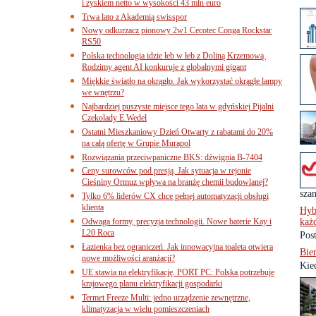
i zyskiem netto w wysokości 43 mln euro
Trwa lato z Akademią swisspor
Nowy odkurzacz pionowy 2w1 Cecotec Conga Rockstar
RS50
Polska technologia idzie łeb w łeb z Doliną Krzemową.
Rodzimy agent AI konkuruje z globalnymi gigant
Miękkie światło na okrągło. Jak wykorzystać okrągłe lampy
we wnętrzu?
Najbardziej puszyste miejsce tego lata w gdyńskiej Pijalni
Czekolady E.Wedel
Ostatni Mieszkaniowy Dzień Otwarty z rabatami do 20%
na całą ofertę w Grupie Murapol
Rozwiązania przeciwpaniczne BKS: dźwignia B-7404
Ceny surowców pod presją. Jak sytuacja w rejonie
Cieśniny Ormuz wpływa na branżę chemii budowlanej?
szan
Tylko 6% liderów CX chce pełnej automatyzacji obsługi
klienta
Hyb
Odwaga formy, precyzja technologii. Nowe baterie Kay i
każ
L20 Roca
Pos
Łazienka bez ograniczeń. Jak innowacyjna toaleta otwiera
Bie
nowe możliwości aranżacji?
Kied
UE stawia na elektryfikację. PORT PC: Polska potrzebuje
krajowego planu elektryfikacji gospodarki
Termet Freeze Multi: jedno urządzenie zewnętrzne,
klimatyzacja w wielu pomieszczeniach