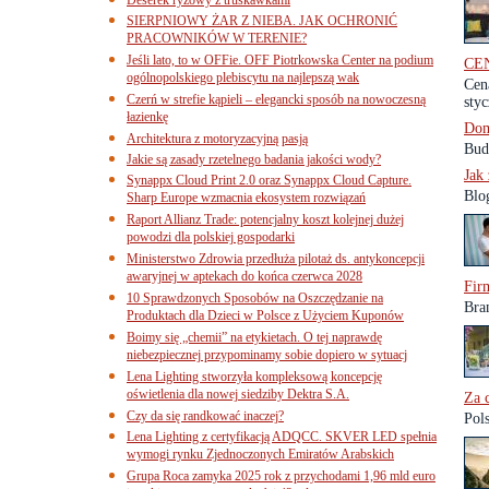
SIERPNIOWY ŻAR Z NIEBA. JAK OCHRONIĆ
PRACOWNIKÓW W TERENIE?
Jeśli lato, to w OFFie. OFF Piotrkowska Center na podium
CE
ogólnopolskiego plebiscytu na najlepszą wak
Cen
Czerń w strefie kąpieli – elegancki sposób na nowoczesną
styc
łazienkę
Dom
Architektura z motoryzacyjną pasją
Bud
Jakie są zasady rzetelnego badania jakości wody?
Jak
Synappx Cloud Print 2.0 oraz Synappx Cloud Capture.
Blog
Sharp Europe wzmacnia ekosystem rozwiązań
Raport Allianz Trade: potencjalny koszt kolejnej dużej
powodzi dla polskiej gospodarki
Ministerstwo Zdrowia przedłuża pilotaż ds. antykoncepcji
awaryjnej w aptekach do końca czerwca 2028
Fir
10 Sprawdzonych Sposobów na Oszczędzanie na
Bra
Produktach dla Dzieci w Polsce z Użyciem Kuponów
Boimy się „chemii” na etykietach. O tej naprawdę
niebezpiecznej przypominamy sobie dopiero w sytuacj
Lena Lighting stworzyła kompleksową koncepcję
oświetlenia dla nowej siedziby Dektra S.A.
Za 
Czy da się randkować inaczej?
Pol
Lena Lighting z certyfikacją ADQCC. SKVER LED spełnia
wymogi rynku Zjednoczonych Emiratów Arabskich
Grupa Roca zamyka 2025 rok z przychodami 1,96 mld euro