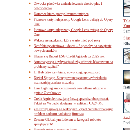
Otwocka placówka zmienia leczenie chorób płuc i
nowotworów
Domowe biuro: pomysł zamiast miejsca
Pionowe karty i ulepszony Google Lens trafiają do Opery
Tel
One.
You
Pionowe karty i ulepszony Google Lens trafiają do Opery
Sem
One.
Słu
Wakacyjne przekąski, które warto mieć pod ręką
Rih
Neofobia żywieniowa u dzieci – 3 sposoby na oswajanie
nowych smaków
Ukazał się Raport ESG Credit Agricole za 2025 rok
Automatyzacja i cyfryzacja służby zdrowia lekarstwem na
problemy szpitali?
IT Hub Gliwice - biura, coworking, społeczność
Digital Signage. Zintegrowane systemy wyświetlania
wzmacniają przekaz wizualny
fes
Lena Lighting zmodernizowała oświetlenie uliczne w
gminie Gierałtowice
Credit Agricole rozwija cyfrową sprzedaż ubezpieczeń.
Pakiet na Wypadki dostępny w aplikacji CA24 Mo
Zasłużony spokój na wakacjach. Zyxel Nebula rozwiązuje
problem nadzoru nad siecią firmową
Zad
Dreame Globalnym Liderem w kategorii robotów
Pod
sprzątających!
Deserek ryżowy z truskawkami