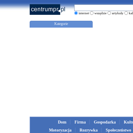
internet
wszędzie
artykuły
ka
Kategorie
Dom
Firma
Gospodarka
Kult
Motoryzacja
Rozrywka
Społeczeństwo