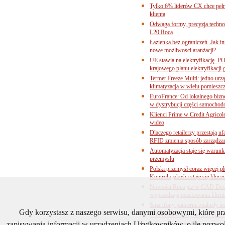
Tylko 6% liderów CX chce pełne
klienta
Odwaga formy, precyzja technol
L20 Roca
Łazienka bez ograniczeń. Jak i
nowe możliwości aranżacji?
UE stawia na elektryfikację. P
krajowego planu elektryfikacji
Termet Freeze Multi: jedno urz
klimatyzacja w wielu pomieszc
EuroFrance: Od lokalnego bizne
w dystrybucji części samocho
Klienci Prime w Credit Agricol
wideo
Dlaczego retailerzy przestają
RFID zmienia sposób zarządza
Automatyzacja staje się warun
przemysłu
Polski przemysł coraz więcej pł
Kontrola jakości staje się klu
Nowości Roca już w CAD Decor
wyprzedzają oczekiwania klien
Smartfony pancerne znalazły n
Gdy korzystasz z naszego serwisu, danymi osobowymi, które p
Gun metal - nowy odcień industr
zapisywania informacji w urządzeniach Użytkowników, o ile pozwol
Jak upały zmieniają gospodarkę