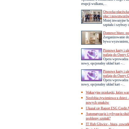
erupcji wulkanu,...
Otwocka placówka 
płuc i nowotworó
Mniej inwazyjne b
szpitalu i szybszy 
Domowe biuro: pom
Zorganizowanie d
bywa wyzwaniem, a
Pionowe karty i u
trafiają do Opery 
Opera wprowadza 
nowy, opcjonalny układ kart –...
Pionowe karty i u
trafiają do Opery 
Opera wprowadza 
nowy, opcjonalny układ kart –...
Wakacyjne przekąski, które war
Neofobia żywieniowa u dzieci 
nowych smaków
Ukazał się Raport ESG Credit A
Automatyzacja i cyfryzacja słu
problemy szpitali?
IT Hub Gliwice - biura, cowork