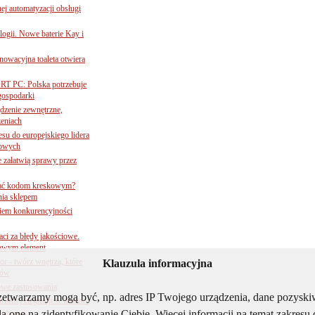
j automatyzacji obsługi
ogii. Nowe baterie Kay i
nnowacyjna toaleta otwiera
ORT PC: Polska potrzebuje
 gospodarki
ądzenie zewnętrzne,
zeniach
su do europejskiego lidera
dowych
e załatwią sprawy przez
 ufać kodom kreskowym?
nia sklepem
kiem konkurencyjności
aci za błędy jakościowe.
czowym element
 - twórz wnętrza, które
Klauzula informacyjna
tów
owe zastosowania
rzetwarzamy mogą być, np. adres IP Twojego urządzenia, dane pozys
ialnej elegancji w łazience
ą one na zidentyfikowanie Ciebie. Więcej informacji na temat zakres
 i biznes