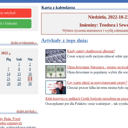
Karta z kalendarza
ny artykuł
Niedziela, 2022-10-2
ł z linkami
Imieniny: Teodora i Sew
Wybierz życzenia imieninowe i wyślij solenizan
Artykuły z tego dnia:
dodaj wydarzenie »
Kiedy należy skalibrować alkomat?
k 2022
»
Coraz więcej osób zaczyna zdawać sobie spra
w
Pią
Sob
Nie
1
2
Okna drewniane Warszawa - postaw na trwało
7
8
9
Okna drewniane to popularny wybór dla wielu
14
15
16
21
22
23
Czy warto płacić za pozycjonowanie strony?
28
29
30
Chociaż jeszcze kilka lat temu można było się
Klub korzyści w aplikacji Credit Agricole sposobem na oszc
Oszczędzanie jest dla Polaków coraz ważniejsze – tak wynika 
dodaj artykuł »
ty Biała. Przed
pełen rodzinnych
trolu, widowiskowe pokazy