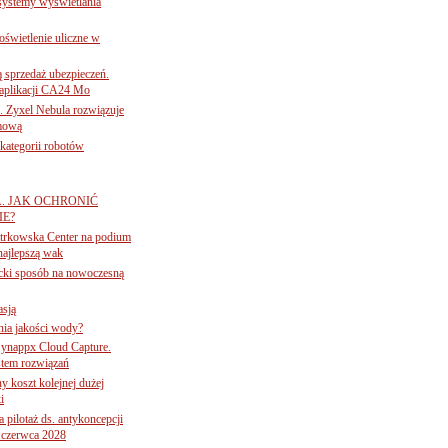
 systemy wyświetlania
świetlenie uliczne w
ą sprzedaż ubezpieczeń.
 aplikacji CA24 Mo
. Zyxel Nebula rozwiązuje
rmową
ategorii robotów
A. JAK OCHRONIĆ
E?
iotrkowska Center na podium
najlepszą wak
ancki sposób na nowoczesną
asją
ania jakości wody?
Synappx Cloud Capture.
tem rozwiązań
ny koszt kolejnej dużej
i
 pilotaż ds. antykoncepcji
 czerwca 2028