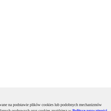
kiwane na podstawie plików cookies lub podobnych mechanizmów
u danych osobowych oraz cookies znajdziesz w
Polityce prywatności
,