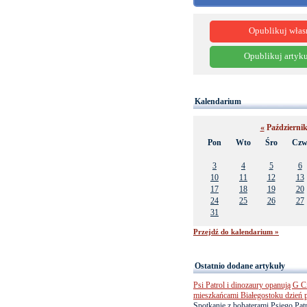
Opublikuj włas
Opublikuj artyku
Kalendarium
«
Październi
Pon
Wto
Śro
Cz
3
4
5
6
10
11
12
13
17
18
19
20
24
25
26
27
31
Przejdź do kalendarium »
Ostatnio dodane artykuły
Psi Patrol i dinozaury opanują G Ci
mieszkańcami Białegostoku dzień 
Spotkanie z bohaterami Psiego Pa