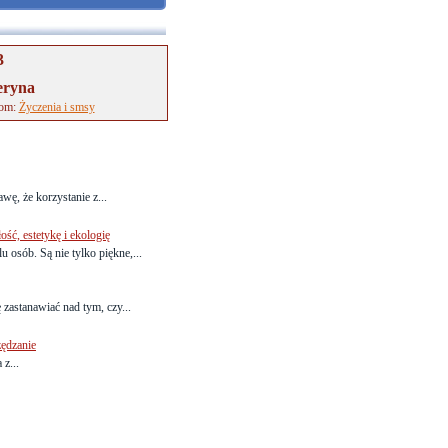
3
eryna
tom:
Życzenia i smsy
wę, że korzystanie z...
ść, estetykę i ekologię
 osób. Są nie tylko piękne,...
 zastanawiać nad tym, czy...
zędzanie
z...