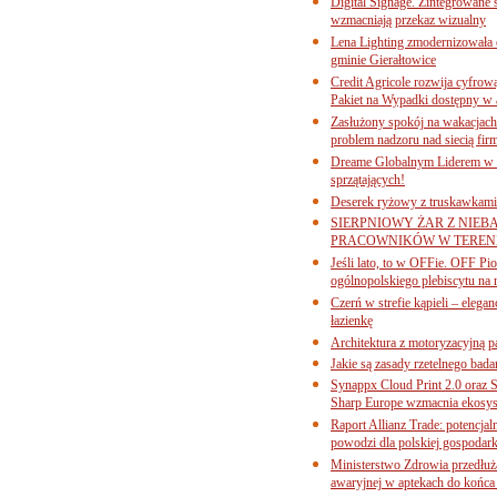
Digital Signage. Zintegrowane
wzmacniają przekaz wizualny
Lena Lighting zmodernizowała o
gminie Gierałtowice
Credit Agricole rozwija cyfrow
Pakiet na Wypadki dostępny w
Zasłużony spokój na wakacjach
problem nadzoru nad siecią fi
Dreame Globalnym Liderem w k
sprzątających!
Deserek ryżowy z truskawkami
SIERPNIOWY ŻAR Z NIEB
PRACOWNIKÓW W TERENI
Jeśli lato, to w OFFie. OFF P
ogólnopolskiego plebiscytu na 
Czerń w strefie kąpieli – eleg
łazienkę
Architektura z motoryzacyjną p
Jakie są zasady rzetelnego bad
Synappx Cloud Print 2.0 oraz 
Sharp Europe wzmacnia ekosys
Raport Allianz Trade: potencjal
powodzi dla polskiej gospodark
Ministerstwo Zdrowia przedłuża
awaryjnej w aptekach do końca