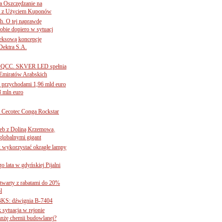
 Oszczędzanie na
ce z Użyciem Kuponów
ch. O tej naprawdę
obie dopiero w sytuacj
leksową koncepcję
 Dektra S.A.
ą ADQCC. SKVER LED spełnia
Emiratów Arabskich
 przychodami 1,96 mld euro
3 mln euro
Cecotec Conga Rockstar
 łeb z Doliną Krzemową.
globalnymi gigant
k wykorzystać okrągłe lampy
go lata w gdyńskiej Pijalni
twarty z rabatami do 20%
l
BKS: dźwignia B-7404
sytuacja w rejonie
nżę chemii budowlanej?