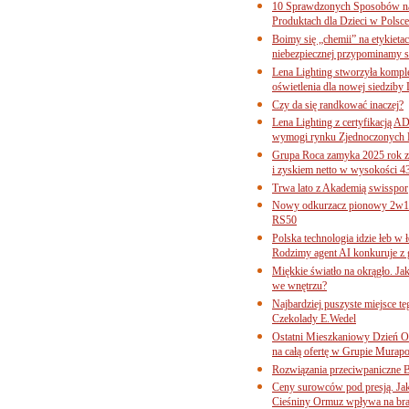
10 Sprawdzonych Sposobów na
Produktach dla Dzieci w Pols
Boimy się „chemii” na etykieta
niebezpiecznej przypominamy s
Lena Lighting stworzyła komp
oświetlenia dla nowej siedziby
Czy da się randkować inaczej?
Lena Lighting z certyfikacj
wymogi rynku Zjednoczonych 
Grupa Roca zamyka 2025 rok z
i zyskiem netto w wysokości 4
Trwa lato z Akademią swisspor
Nowy odkurzacz pionowy 2w1 
RS50
Polska technologia idzie łeb w
Rodzimy agent AI konkuruje z 
Miękkie światło na okrągło. Ja
we wnętrzu?
Najbardziej puszyste miejsce te
Czekolady E.Wedel
Ostatni Mieszkaniowy Dzień O
na całą ofertę w Grupie Murapo
Rozwiązania przeciwpaniczne 
Ceny surowców pod presją. Jak 
Cieśniny Ormuz wpływa na bra