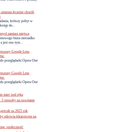
zmienia leczenie chorób
w
adania, krótszy pobyt w
dostęp do...
ysł zamiast miejsca
omowego biura nierzadko
 jest ono tym...
lepszony Google Lens
One.
do przeglądarki Opera One
lepszony Google Lens
One.
do przeglądarki Opera One
to mieć pod ręką
– 3 sposoby na oswajanie
gricole za 2025 rok
żby zdrowia lekarstwem na
ing, społeczność