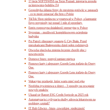
17-lecie SOFTSWISS na Torze Poznań: integracja zespołu
za kierownicą bolidów F4
Geopolityka skłania firmy do mrożenia gotówki w zapasach
- co to może oznaczać dla firm z Polski
TikTok Shop niedawno wystartował w Polsce, a kampanie
Enyo przyniosły już ponad 1 mln zł sprzedaży.
Entrix rozpoczyna działalność operacyjną w Polsce
Styropian – możliwość kompleksowego ocieplenia
budynku
Psi Patrol i dinozaury opanują G City Biała. Przed
mieszkańcami Białegostoku dzień pełen rodzinnych
Otwocka placówka zmienia leczenie chorób płuc i
nowotworów
Domowe biuro: pomysł zamiast miejsca
Pionowe karty i ulepszony Google Lens trafiają do Opery
One.
Pionowe karty i ulepszony Google Lens trafiają do Opery
One.
Wakacyjne przekąski, które warto mieć pod ręką
Neofobia żywieniowa u dzieci – 3 sposoby na oswajanie
nowych smaków
Ukazał się Raport ESG Credit Agricole za 2025 rok
Automatyzacja i cyfryzacja służby zdrowia lekarstwem na
problemy szpitali?
IT Hub Gliwice - biura, coworking, społeczność