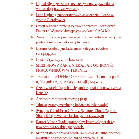
Digital Signage. Zintegrowane systemy wyświetlania
wzmacniają przekaz wizualny
Lena Lighting zmodernizowała oświetlenie uliczne w
gminie Gierałtowice
Credit Agricole rozwija cyfrową sprzedaż ubezpieczeń.
Pakiet na Wypadki dostępny w aplikacji CA24 Mo
Zasłużony spokój na wakacjach. Zyxel Nebula rozwiązuje
problem nadzoru nad siecią firmową
Dreame Globalnym Liderem w kategorii robotów
sprzątających!
Deserek ryżowy z truskawkami
SIERPNIOWY ŻAR Z NIEBA. JAK OCHRONIĆ
PRACOWNIKÓW W TERENIE?
Jeśli lato, to w OFFie. OFF Piotrkowska Center na podium
ogólnopolskiego plebiscytu na najlepszą wak
Czerń w strefie kąpieli – elegancki sposób na nowoczesną
łazienkę
Architektura z motoryzacyjną pasją
Jakie są zasady rzetelnego badania jakości wody?
Synappx Cloud Print 2.0 oraz Synappx Cloud Capture.
Sharp Europe wzmacnia ekosystem rozwiązań
Raport Allianz Trade: potencjalny koszt kolejnej dużej
powodzi dla polskiej gospodarki
Ministerstwo Zdrowia przedłuża pilotaż ds. antykoncepcji
awaryjnej w aptekach do końca czerwca 2028