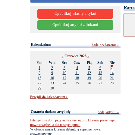
Karta
Opublikuj własny artykuł
Opublikuj artykuł z linkami
Kalendarium
dodaj wydarzenie »
«
Czerwiec 2026
»
Pon
Wto
Śro
Czw
Pią
Sob
Nie
1
2
3
4
5
6
7
8
9
10
11
12
13
14
15
16
17
18
19
20
21
22
23
24
25
26
27
28
29
30
Przejdź do kalendarium »
Ostatnio dodane artykuły
dodaj artykuł »
Inteligentny dom przyjazny zwierzętom. Dreame prezentuje
nowe urządzenia dla naszych pupili
W ofercie marki Dreame debiutują zupełnie nowe,
zaawansowane...