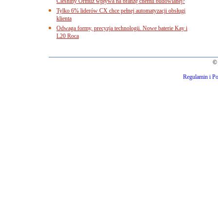
Cieśniny Ormuz wpływa na branżę chemii budowlanej?
Tylko 6% liderów CX chce pełnej automatyzacji obsługi
klienta
Odwaga formy, precyzja technologii. Nowe baterie Kay i
L20 Roca
© 
Regulamin i Po