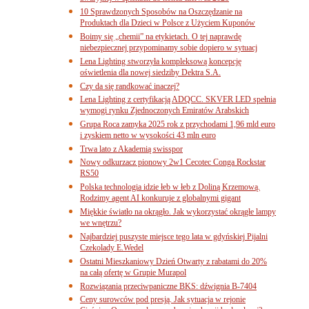
10 Sprawdzonych Sposobów na Oszczędzanie na
Produktach dla Dzieci w Polsce z Użyciem Kuponów
Boimy się „chemii” na etykietach. O tej naprawdę
niebezpiecznej przypominamy sobie dopiero w sytuacj
Lena Lighting stworzyła kompleksową koncepcję
oświetlenia dla nowej siedziby Dektra S.A.
Czy da się randkować inaczej?
Lena Lighting z certyfikacją ADQCC. SKVER LED spełnia
wymogi rynku Zjednoczonych Emiratów Arabskich
Grupa Roca zamyka 2025 rok z przychodami 1,96 mld euro
i zyskiem netto w wysokości 43 mln euro
Trwa lato z Akademią swisspor
Nowy odkurzacz pionowy 2w1 Cecotec Conga Rockstar
RS50
Polska technologia idzie łeb w łeb z Doliną Krzemową.
Rodzimy agent AI konkuruje z globalnymi gigant
Miękkie światło na okrągło. Jak wykorzystać okrągłe lampy
we wnętrzu?
Najbardziej puszyste miejsce tego lata w gdyńskiej Pijalni
Czekolady E.Wedel
Ostatni Mieszkaniowy Dzień Otwarty z rabatami do 20%
na całą ofertę w Grupie Murapol
Rozwiązania przeciwpaniczne BKS: dźwignia B-7404
Ceny surowców pod presją. Jak sytuacja w rejonie