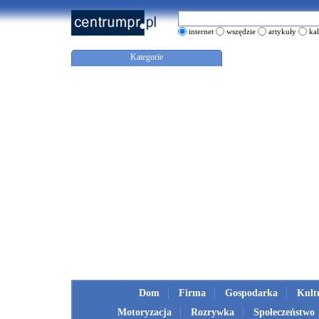
internet
wszędzie
artykuły
ka
Kategorie
Dom
Firma
Gospodarka
Kult
Motoryzacja
Rozrywka
Społeczeństwo