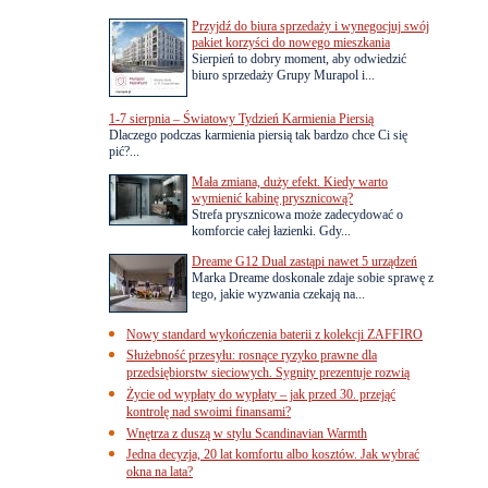
Przyjdź do biura sprzedaży i wynegocjuj swój
pakiet korzyści do nowego mieszkania
Sierpień to dobry moment, aby odwiedzić
biuro sprzedaży Grupy Murapol i...
1-7 sierpnia – Światowy Tydzień Karmienia Piersią
Dlaczego podczas karmienia piersią tak bardzo chce Ci się
pić?...
Mała zmiana, duży efekt. Kiedy warto
wymienić kabinę prysznicową?
Strefa prysznicowa może zadecydować o
komforcie całej łazienki. Gdy...
Dreame G12 Dual zastąpi nawet 5 urządzeń
Marka Dreame doskonale zdaje sobie sprawę z
tego, jakie wyzwania czekają na...
Nowy standard wykończenia baterii z kolekcji ZAFFIRO
Służebność przesyłu: rosnące ryzyko prawne dla
przedsiębiorstw sieciowych. Sygnity prezentuje rozwią
Życie od wypłaty do wypłaty – jak przed 30. przejąć
kontrolę nad swoimi finansami?
Wnętrza z duszą w stylu Scandinavian Warmth
Jedna decyzja, 20 lat komfortu albo kosztów. Jak wybrać
okna na lata?