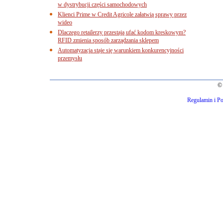
w dystrybucji części samochodowych
Klienci Prime w Credit Agricole załatwią sprawy przez
wideo
Dlaczego retailerzy przestają ufać kodom kreskowym?
RFID zmienia sposób zarządzania sklepem
Automatyzacja staje się warunkiem konkurencyjności
przemysłu
© 
Regulamin i Po