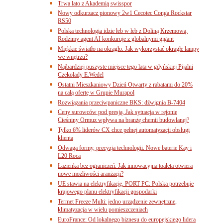
Trwa lato z Akademią swisspor
Nowy odkurzacz pionowy 2w1 Cecotec Conga Rockstar
RS50
Polska technologia idzie łeb w łeb z Doliną Krzemową.
Rodzimy agent AI konkuruje z globalnymi gigant
Miękkie światło na okrągło. Jak wykorzystać okrągłe lampy
we wnętrzu?
Najbardziej puszyste miejsce tego lata w gdyńskiej Pijalni
Czekolady E.Wedel
Ostatni Mieszkaniowy Dzień Otwarty z rabatami do 20%
na całą ofertę w Grupie Murapol
Rozwiązania przeciwpaniczne BKS: dźwignia B-7404
Ceny surowców pod presją. Jak sytuacja w rejonie
Cieśniny Ormuz wpływa na branżę chemii budowlanej?
Tylko 6% liderów CX chce pełnej automatyzacji obsługi
klienta
Odwaga formy, precyzja technologii. Nowe baterie Kay i
L20 Roca
Łazienka bez ograniczeń. Jak innowacyjna toaleta otwiera
nowe możliwości aranżacji?
UE stawia na elektryfikację. PORT PC: Polska potrzebuje
krajowego planu elektryfikacji gospodarki
Termet Freeze Multi: jedno urządzenie zewnętrzne,
klimatyzacja w wielu pomieszczeniach
EuroFrance: Od lokalnego biznesu do europejskiego lidera