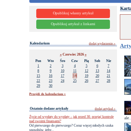
Karta
Opublikuj własny artykuł
Opublikuj artykuł z linkami
Kalendarium
dodaj wydarzenie »
Arty
«
Czerwiec 2026
»
Pon
Wto
Śro
Czw
Pią
Sob
Nie
1
2
3
4
5
6
7
8
9
10
11
12
13
14
15
16
17
18
19
20
21
22
23
24
25
26
27
28
29
30
Przejdź do kalendarium »
Ostatnio dodane artykuły
dodaj artykuł »
Życie od wypłaty do wypłaty – jak przed 30. przejąć kontrolę
ale.
nad swoimi finansami?
Od pierwszego do pierwszego? Coraz więcej młodych szuka
sposobów, żeby...