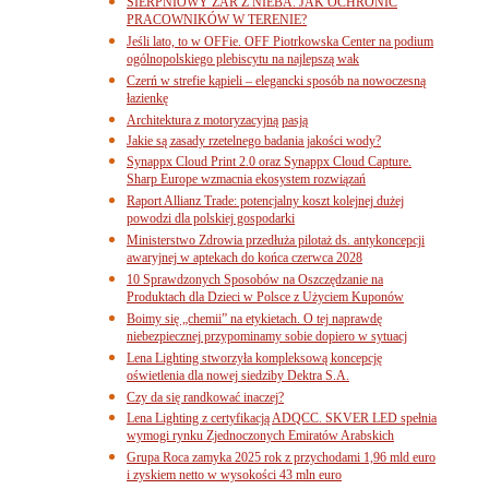
SIERPNIOWY ŻAR Z NIEBA. JAK OCHRONIĆ
PRACOWNIKÓW W TERENIE?
Jeśli lato, to w OFFie. OFF Piotrkowska Center na podium
ogólnopolskiego plebiscytu na najlepszą wak
Czerń w strefie kąpieli – elegancki sposób na nowoczesną
łazienkę
Architektura z motoryzacyjną pasją
Jakie są zasady rzetelnego badania jakości wody?
Synappx Cloud Print 2.0 oraz Synappx Cloud Capture.
Sharp Europe wzmacnia ekosystem rozwiązań
Raport Allianz Trade: potencjalny koszt kolejnej dużej
powodzi dla polskiej gospodarki
Ministerstwo Zdrowia przedłuża pilotaż ds. antykoncepcji
awaryjnej w aptekach do końca czerwca 2028
10 Sprawdzonych Sposobów na Oszczędzanie na
Produktach dla Dzieci w Polsce z Użyciem Kuponów
Boimy się „chemii” na etykietach. O tej naprawdę
niebezpiecznej przypominamy sobie dopiero w sytuacj
Lena Lighting stworzyła kompleksową koncepcję
oświetlenia dla nowej siedziby Dektra S.A.
Czy da się randkować inaczej?
Lena Lighting z certyfikacją ADQCC. SKVER LED spełnia
wymogi rynku Zjednoczonych Emiratów Arabskich
Grupa Roca zamyka 2025 rok z przychodami 1,96 mld euro
i zyskiem netto w wysokości 43 mln euro