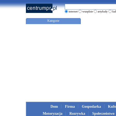
internet
wszędzie
artykuły
ka
Kategorie
Dom
Firma
Gospodarka
Kult
Motoryzacja
Rozrywka
Społeczeństwo