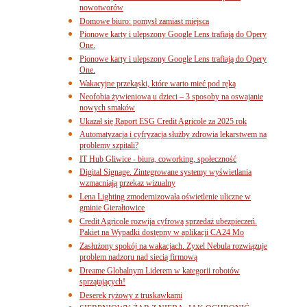
nowotworów
Domowe biuro: pomysł zamiast miejsca
Pionowe karty i ulepszony Google Lens trafiają do Opery
One.
Pionowe karty i ulepszony Google Lens trafiają do Opery
One.
Wakacyjne przekąski, które warto mieć pod ręką
Neofobia żywieniowa u dzieci – 3 sposoby na oswajanie
nowych smaków
Ukazał się Raport ESG Credit Agricole za 2025 rok
Automatyzacja i cyfryzacja służby zdrowia lekarstwem na
problemy szpitali?
IT Hub Gliwice - biura, coworking, społeczność
Digital Signage. Zintegrowane systemy wyświetlania
wzmacniają przekaz wizualny
Lena Lighting zmodernizowała oświetlenie uliczne w
gminie Gierałtowice
Credit Agricole rozwija cyfrową sprzedaż ubezpieczeń.
Pakiet na Wypadki dostępny w aplikacji CA24 Mo
Zasłużony spokój na wakacjach. Zyxel Nebula rozwiązuje
problem nadzoru nad siecią firmową
Dreame Globalnym Liderem w kategorii robotów
sprzątających!
Deserek ryżowy z truskawkami