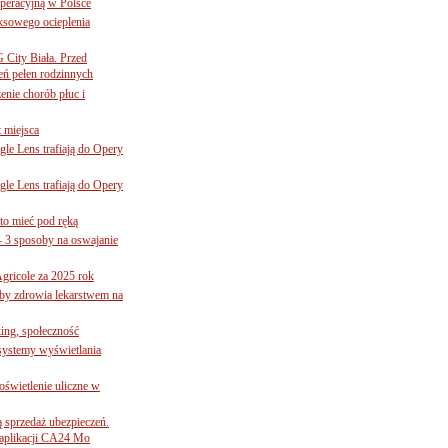
operacyjną w Polsce
ksowego ocieplenia
G City Biała. Przed
eń pełen rodzinnych
nie chorób płuc i
 miejsca
le Lens trafiają do Opery
le Lens trafiają do Opery
to mieć pod ręką
– 3 sposoby na oswajanie
gricole za 2025 rok
żby zdrowia lekarstwem na
ing, społeczność
 systemy wyświetlania
świetlenie uliczne w
ą sprzedaż ubezpieczeń.
 aplikacji CA24 Mo