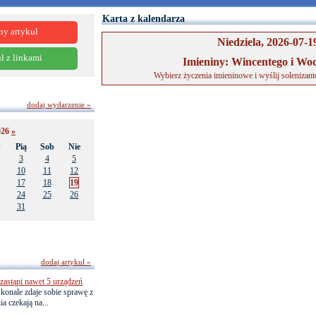
Karta z kalendarza
ny artykuł
Niedziela, 2026-07-1
ł z linkami
Imieniny: Wincentego i Wo
Wybierz życzenia imieninowe i wyślij solenizan
dodaj wydarzenie »
026
»
w
Pią
Sob
Nie
3
4
5
10
11
12
17
18
19
24
25
26
31
dodaj artykuł »
astąpi nawet 5 urządzeń
onale zdaje sobie sprawę z
a czekają na...