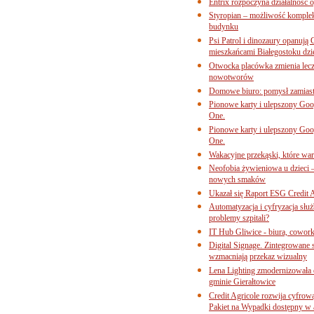
Entrix rozpoczyna działalność 
Styropian – możliwość komple
budynku
Psi Patrol i dinozaury opanują 
mieszkańcami Białegostoku dzi
Otwocka placówka zmienia lecze
nowotworów
Domowe biuro: pomysł zamiast
Pionowe karty i ulepszony Goog
One.
Pionowe karty i ulepszony Goog
One.
Wakacyjne przekąski, które war
Neofobia żywieniowa u dzieci 
nowych smaków
Ukazał się Raport ESG Credit A
Automatyzacja i cyfryzacja słu
problemy szpitali?
IT Hub Gliwice - biura, cowork
Digital Signage. Zintegrowane
wzmacniają przekaz wizualny
Lena Lighting zmodernizowała o
gminie Gierałtowice
Credit Agricole rozwija cyfrow
Pakiet na Wypadki dostępny w