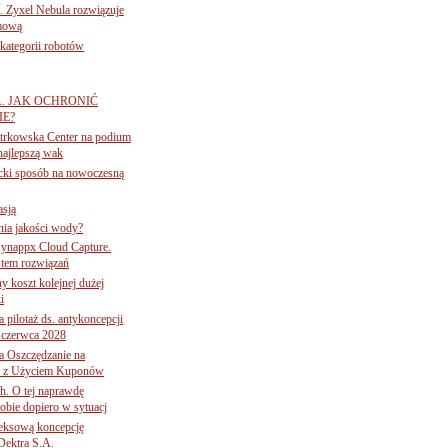
. Zyxel Nebula rozwiązuje
rmową
ategorii robotów
A. JAK OCHRONIĆ
E?
iotrkowska Center na podium
najlepszą wak
ancki sposób na nowoczesną
asją
ania jakości wody?
Synappx Cloud Capture.
tem rozwiązań
ny koszt kolejnej dużej
i
 pilotaż ds. antykoncepcji
 czerwca 2028
 Oszczędzanie na
ce z Użyciem Kuponów
ch. O tej naprawdę
obie dopiero w sytuacj
leksową koncepcję
 Dektra S.A.