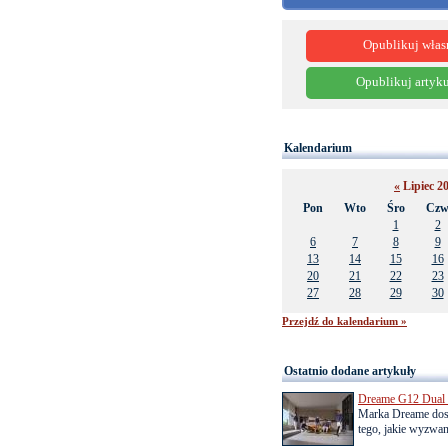
Opublikuj włas
Opublikuj artyku
Kalendarium
«
Lipiec 2
Pon
Wto
Śro
Cz
1
2
6
7
8
9
13
14
15
16
20
21
22
23
27
28
29
30
Przejdź do kalendarium »
Ostatnio dodane artykuły
Dreame G12 Dual z
Marka Dreame dosk
tego, jakie wyzwani