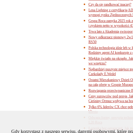
Czy da się randkować inaczej?
Lena Lighting z certyfikacj
wymogi rynku Zjednoczonych 
Grupa Roca zamyka 2025 rok z
i zyskiem netto w wysokości 4
Trwa lato z Akademią swisspor
Nowy odkurzacz pionowy 2w1 
RS50
Polska technologia idzie łeb w
Rodzimy agent AI konkuruje z 
Miękkie światło na okrągło. Ja
we wnętrzu?
Najbardziej puszyste miejsce te
Czekolady E.Wedel
Ostatni Mieszkaniowy Dzień O
na całą ofertę w Grupie Murapo
Rozwiązania przeciwpaniczne 
Ceny surowców pod presją. Jak 
Cieśniny Ormuz wpływa na bra
Tylko 6% liderów CX chce pełne
klienta
Odwaga formy, precyzja technol
L20 Roca
Łazienka bez ograniczeń. Jak i
Gdy korzystasz z naszego serwisu, danymi osobowymi, które p