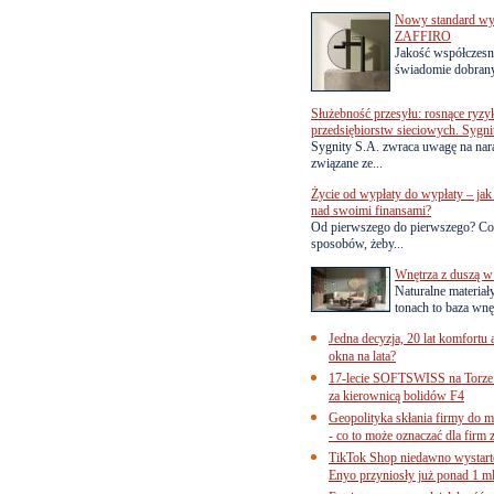
Nowy standard wyko
ZAFFIRO
Jakość współczesn
świadomie dobrany
Służebność przesyłu: rosnące ryzy
przedsiębiorstw sieciowych. Sygni
Sygnity S.A. zwraca uwagę na nar
związane ze...
Życie od wypłaty do wypłaty – jak 
nad swoimi finansami?
Od pierwszego do pierwszego? Co
sposobów, żeby...
Wnętrza z duszą w
Naturalne materiał
tonach to baza wnęt
Jedna decyzja, 20 lat komfortu
okna na lata?
17-lecie SOFTSWISS na Torze P
za kierownicą bolidów F4
Geopolityka skłania firmy do 
- co to może oznaczać dla firm 
TikTok Shop niedawno wystart
Enyo przyniosły już ponad 1 ml