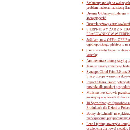
Zasłużony spokój na wakacjach
problem nadzoru nad siecią fi
Dreame Globalnym Liderem w k
sprzątających!
Deserek ryżowy z truskawkami
SIERPNIOWY ŻAR Z NIEB
PRACOWNIKÓW W TERENI
Jeśli lato, to w OFFie. OFF P
ogólnopolskiego plebiscytu na 
Czerń w strefie kąpieli – eleg
łazienkę
Architektura z motoryzacyjną p
Jakie są zasady rzetelnego bad
Synappx Cloud Print 2.0 oraz 
Sharp Europe wzmacnia ekosys
Raport Allianz Trade: potencjal
powodzi dla polskiej gospodark
Ministerstwo Zdrowia przedłuża
awaryjnej w aptekach do końca
10 Sprawdzonych Sposobów na
Produktach dla Dzieci w Pols
Boimy się „chemii” na etykieta
niebezpiecznej przypominamy s
Lena Lighting stworzyła komp
oświetlenia dla nowej siedziby