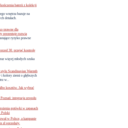
ńczenia baterii z kolekcji
ego wnętrza bazuje na
ch detalach.
ko prawne dla
ty prezentuje rozwią
astające ryzyko prawne
przed 30. przejąć kontrolę
raz więcej młodych szuka
 stylu Scandinavian Warmth
y i kolory ziemi o głębszych
rz w...
 albo kosztów. Jak wybrać
oznań: integracja zespołu
mrożenia gotówki w zapasach
z Polski
ował w Polsce, a kampanie
n zł sprzedaży.