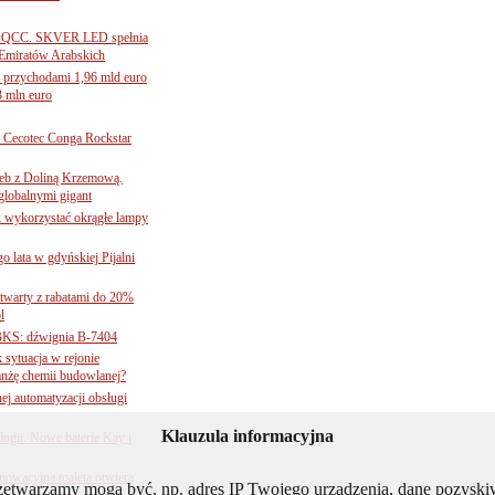
ą ADQCC. SKVER LED spełnia
Emiratów Arabskich
 przychodami 1,96 mld euro
3 mln euro
Cecotec Conga Rockstar
 łeb z Doliną Krzemową.
globalnymi gigant
k wykorzystać okrągłe lampy
go lata w gdyńskiej Pijalni
twarty z rabatami do 20%
l
BKS: dźwignia B-7404
sytuacja w rejonie
nżę chemii budowlanej?
j automatyzacji obsługi
Klauzula informacyjna
ogii. Nowe baterie Kay i
nnowacyjna toaleta otwiera
rzetwarzamy mogą być, np. adres IP Twojego urządzenia, dane pozys