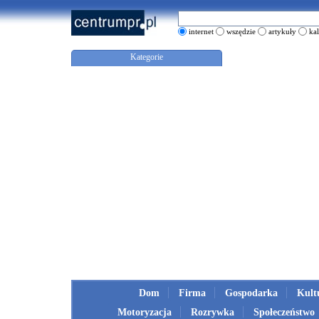
internet
wszędzie
artykuły
ka
Kategorie
Dom
Firma
Gospodarka
Kult
Motoryzacja
Rozrywka
Społeczeństwo