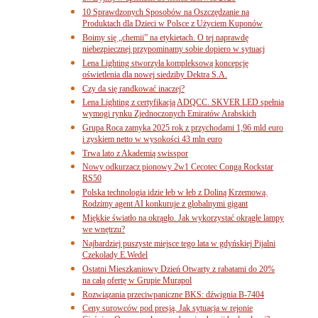
10 Sprawdzonych Sposobów na Oszczędzanie na
Produktach dla Dzieci w Polsce z Użyciem Kuponów
Boimy się „chemii” na etykietach. O tej naprawdę
niebezpiecznej przypominamy sobie dopiero w sytuacj
Lena Lighting stworzyła kompleksową koncepcję
oświetlenia dla nowej siedziby Dektra S.A.
Czy da się randkować inaczej?
Lena Lighting z certyfikacją ADQCC. SKVER LED spełnia
wymogi rynku Zjednoczonych Emiratów Arabskich
Grupa Roca zamyka 2025 rok z przychodami 1,96 mld euro
i zyskiem netto w wysokości 43 mln euro
Trwa lato z Akademią swisspor
Nowy odkurzacz pionowy 2w1 Cecotec Conga Rockstar
RS50
Polska technologia idzie łeb w łeb z Doliną Krzemową.
Rodzimy agent AI konkuruje z globalnymi gigant
Miękkie światło na okrągło. Jak wykorzystać okrągłe lampy
we wnętrzu?
Najbardziej puszyste miejsce tego lata w gdyńskiej Pijalni
Czekolady E.Wedel
Ostatni Mieszkaniowy Dzień Otwarty z rabatami do 20%
na całą ofertę w Grupie Murapol
Rozwiązania przeciwpaniczne BKS: dźwignia B-7404
Ceny surowców pod presją. Jak sytuacja w rejonie