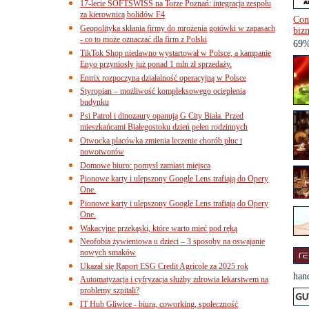
17-lecie SOFTSWISS na Torze Poznań: integracja zespołu
za kierownicą bolidów F4
Con
Geopolityka skłania firmy do mrożenia gotówki w zapasach
biz
- co to może oznaczać dla firm z Polski
69%
TikTok Shop niedawno wystartował w Polsce, a kampanie
Enyo przyniosły już ponad 1 mln zł sprzedaży.
Entrix rozpoczyna działalność operacyjną w Polsce
Styropian – możliwość kompleksowego ocieplenia
budynku
Psi Patrol i dinozaury opanują G City Biała. Przed
mieszkańcami Białegostoku dzień pełen rodzinnych
Otwocka placówka zmienia leczenie chorób płuc i
nowotworów
Domowe biuro: pomysł zamiast miejsca
Pionowe karty i ulepszony Google Lens trafiają do Opery
One.
Pionowe karty i ulepszony Google Lens trafiają do Opery
One.
Wakacyjne przekąski, które warto mieć pod ręką
Neofobia żywieniowa u dzieci – 3 sposoby na oswajanie
nowych smaków
Ukazał się Raport ESG Credit Agricole za 2025 rok
han
Automatyzacja i cyfryzacja służby zdrowia lekarstwem na
problemy szpitali?
IT Hub Gliwice - biura, coworking, społeczność