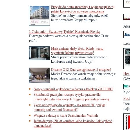
Przyjdź do biura sprzedaży i wynegocjuj swój
pakiet korzyści do nowego mieszkania
Sierpień to dobry moment, aby odwiedzić
biuro sprzedaży Grupy Murapol i...
Aka
1-7 sierpnia – Światowy Tydzień Karmienia Piersią
Dlaczego podczas karmienia piersią tak bardzo chce Ci się
pić?...
Len
Mała zmiana, duży efekt. Kiedy warto
wymienić kabinę prysznicową?
Strefa prysznicowa może zadecydować o
komforcie całej łazienki. Gdy...
Dreame G12 Dual zastąpi nawet 5 urządzeń
Bez
Marka Dreame doskonale zdaje sobie sprawę z
tego, jakie wyzwania czekają na...
Gdzi
Nowy standard wykończenia baterii z kolekcji ZAFFIRO
Spe
Służebność przesyłu: rosnące ryzyko prawne dla
Pod
przedsiębiorstw sieciowych. Sygnity prezentuje rozwią
Int
Życie od wypłaty do wypłaty – jak przed 30. przejąć
najl
kontrolę nad swoimi finansami?
Wnętrza z duszą w stylu Scandinavian Warmth
Jedna decyzja, 20 lat komfortu albo kosztów. Jak wybrać
okna na lata?