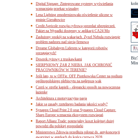
kol
Digital Signage. Zintegrowane systemy wyświetlania
wzmacniają przekaz wizualny
Lena Lighting zmodernizowała oświetlenie uliczne w
gminie Gierałtowice
Credit Agricole rozwija cyfrową sprzedaż ubezpieczeń.
Pakiet na Wypadki dostępny w aplikacji CA24 Mo
Zasłużony spokój na wakacjach. Zyxel Nebula rozwiązuje
problem nadzoru nad siecią firmową
Dreame Globalnym Liderem w kategorii robotów
sprzątających!
Biz
Deserek ryżowy z truskawkami
Mini
SIERPNIOWY ŻAR Z NIEBA. JAK OCHRONIĆ
PRACOWNIKÓW W TERENIE?
Jeśli lato, to w OFFie. OFF Piotrkowska Center na podium
ogólnopolskiego plebiscytu na najlepszą wak
Czerń w strefie kąpieli – elegancki sposób na nowoczesną
łazienkę
Architektura z motoryzacyjną pasją
Jakie są zasady rzetelnego badania jakości wody?
Synappx Cloud Print 2.0 oraz Synappx Cloud Capture.
Sharp Europe wzmacnia ekosystem rozwiązań
Raport Allianz Trade: potencjalny koszt kolejnej dużej
powodzi dla polskiej gospodarki
Ministerstwo Zdrowia przedłuża pilotaż ds. antykoncepcji
awaryjnej w aptekach do końca czerwca 2028