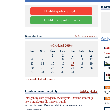
Karta
Opublikuj własny artykuł
Opublikuj artykuł z linkami
Kalendarium
dodaj wydarzenie »
Arty
«
Grudzień 2010
»
Pon
Wto
Śro
Czw
Pią
Sob
Nie
(wz
1
2
3
4
5
War
6
7
8
9
10
11
12
13
14
15
16
17
18
19
Inno
20
21
22
23
24
25
26
27
28
29
30
31
Przejdź do kalendarium »
Ostatnio dodane artykuły
dodaj artykuł »
Być
Inteligentny dom przyjazny zwierzętom. Dreame prezentuje
nowe urządzenia dla naszych pupili
Atm
W ofercie marki Dreame debiutują zupełnie nowe,
zaawansowane...