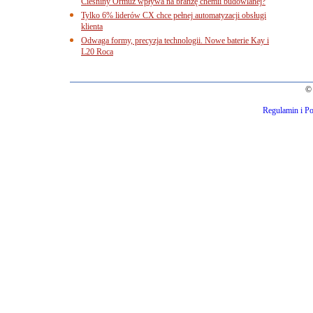
Cieśniny Ormuz wpływa na branżę chemii budowlanej?
Tylko 6% liderów CX chce pełnej automatyzacji obsługi
klienta
Odwaga formy, precyzja technologii. Nowe baterie Kay i
L20 Roca
© 
Regulamin i Po