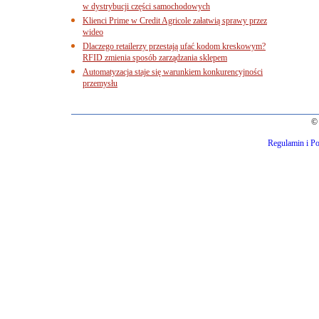
w dystrybucji części samochodowych
Klienci Prime w Credit Agricole załatwią sprawy przez
wideo
Dlaczego retailerzy przestają ufać kodom kreskowym?
RFID zmienia sposób zarządzania sklepem
Automatyzacja staje się warunkiem konkurencyjności
przemysłu
© 
Regulamin i Po