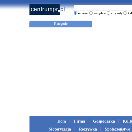
internet
wszędzie
artykuły
ka
Kategorie
Dom
Firma
Gospodarka
Kult
Motoryzacja
Rozrywka
Społeczeństwo