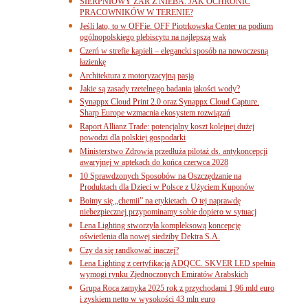
SIERPNIOWY ŻAR Z NIEBA. JAK OCHRONIĆ
PRACOWNIKÓW W TERENIE?
Jeśli lato, to w OFFie. OFF Piotrkowska Center na podium
ogólnopolskiego plebiscytu na najlepszą wak
Czerń w strefie kąpieli – elegancki sposób na nowoczesną
łazienkę
Architektura z motoryzacyjną pasją
Jakie są zasady rzetelnego badania jakości wody?
Synappx Cloud Print 2.0 oraz Synappx Cloud Capture.
Sharp Europe wzmacnia ekosystem rozwiązań
Raport Allianz Trade: potencjalny koszt kolejnej dużej
powodzi dla polskiej gospodarki
Ministerstwo Zdrowia przedłuża pilotaż ds. antykoncepcji
awaryjnej w aptekach do końca czerwca 2028
10 Sprawdzonych Sposobów na Oszczędzanie na
Produktach dla Dzieci w Polsce z Użyciem Kuponów
Boimy się „chemii” na etykietach. O tej naprawdę
niebezpiecznej przypominamy sobie dopiero w sytuacj
Lena Lighting stworzyła kompleksową koncepcję
oświetlenia dla nowej siedziby Dektra S.A.
Czy da się randkować inaczej?
Lena Lighting z certyfikacją ADQCC. SKVER LED spełnia
wymogi rynku Zjednoczonych Emiratów Arabskich
Grupa Roca zamyka 2025 rok z przychodami 1,96 mld euro
i zyskiem netto w wysokości 43 mln euro