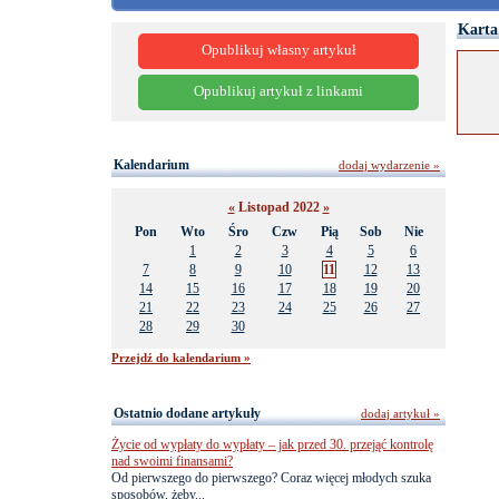
Karta
Opublikuj własny artykuł
Opublikuj artykuł z linkami
Kalendarium
dodaj wydarzenie »
«
Listopad 2022
»
Pon
Wto
Śro
Czw
Pią
Sob
Nie
1
2
3
4
5
6
7
8
9
10
11
12
13
14
15
16
17
18
19
20
21
22
23
24
25
26
27
28
29
30
Przejdź do kalendarium »
Ostatnio dodane artykuły
dodaj artykuł »
Życie od wypłaty do wypłaty – jak przed 30. przejąć kontrolę
nad swoimi finansami?
Od pierwszego do pierwszego? Coraz więcej młodych szuka
sposobów, żeby...