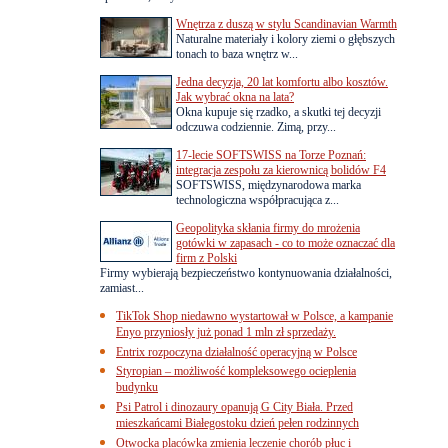
Wnętrza z duszą w stylu Scandinavian Warmth
Naturalne materiały i kolory ziemi o głębszych
tonach to baza wnętrz w...
Jedna decyzja, 20 lat komfortu albo kosztów.
Jak wybrać okna na lata?
Okna kupuje się rzadko, a skutki tej decyzji
odczuwa codziennie. Zimą, przy...
17-lecie SOFTSWISS na Torze Poznań:
integracja zespołu za kierownicą bolidów F4
SOFTSWISS, międzynarodowa marka
technologiczna współpracująca z...
Geopolityka skłania firmy do mrożenia
gotówki w zapasach - co to może oznaczać dla
firm z Polski
Firmy wybierają bezpieczeństwo kontynuowania działalności,
zamiast...
TikTok Shop niedawno wystartował w Polsce, a kampanie
Enyo przyniosły już ponad 1 mln zł sprzedaży.
Entrix rozpoczyna działalność operacyjną w Polsce
Styropian – możliwość kompleksowego ocieplenia
budynku
Psi Patrol i dinozaury opanują G City Biała. Przed
mieszkańcami Białegostoku dzień pełen rodzinnych
Otwocka placówka zmienia leczenie chorób płuc i