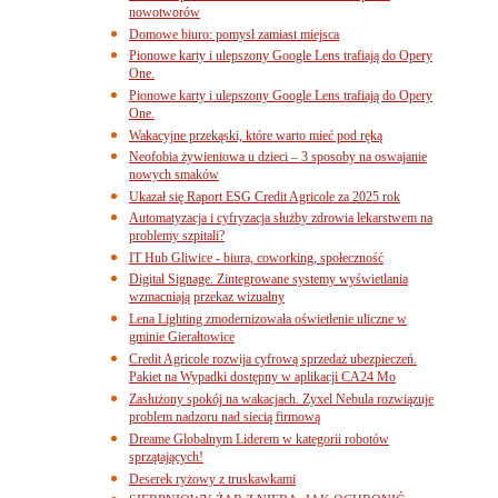
nowotworów
Domowe biuro: pomysł zamiast miejsca
Pionowe karty i ulepszony Google Lens trafiają do Opery
One.
Pionowe karty i ulepszony Google Lens trafiają do Opery
One.
Wakacyjne przekąski, które warto mieć pod ręką
Neofobia żywieniowa u dzieci – 3 sposoby na oswajanie
nowych smaków
Ukazał się Raport ESG Credit Agricole za 2025 rok
Automatyzacja i cyfryzacja służby zdrowia lekarstwem na
problemy szpitali?
IT Hub Gliwice - biura, coworking, społeczność
Digital Signage. Zintegrowane systemy wyświetlania
wzmacniają przekaz wizualny
Lena Lighting zmodernizowała oświetlenie uliczne w
gminie Gierałtowice
Credit Agricole rozwija cyfrową sprzedaż ubezpieczeń.
Pakiet na Wypadki dostępny w aplikacji CA24 Mo
Zasłużony spokój na wakacjach. Zyxel Nebula rozwiązuje
problem nadzoru nad siecią firmową
Dreame Globalnym Liderem w kategorii robotów
sprzątających!
Deserek ryżowy z truskawkami