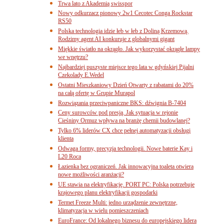
Trwa lato z Akademią swisspor
Nowy odkurzacz pionowy 2w1 Cecotec Conga Rockstar
RS50
Polska technologia idzie łeb w łeb z Doliną Krzemową.
Rodzimy agent AI konkuruje z globalnymi gigant
Miękkie światło na okrągło. Jak wykorzystać okrągłe lampy
we wnętrzu?
Najbardziej puszyste miejsce tego lata w gdyńskiej Pijalni
Czekolady E.Wedel
Ostatni Mieszkaniowy Dzień Otwarty z rabatami do 20%
na całą ofertę w Grupie Murapol
Rozwiązania przeciwpaniczne BKS: dźwignia B-7404
Ceny surowców pod presją. Jak sytuacja w rejonie
Cieśniny Ormuz wpływa na branżę chemii budowlanej?
Tylko 6% liderów CX chce pełnej automatyzacji obsługi
klienta
Odwaga formy, precyzja technologii. Nowe baterie Kay i
L20 Roca
Łazienka bez ograniczeń. Jak innowacyjna toaleta otwiera
nowe możliwości aranżacji?
UE stawia na elektryfikację. PORT PC: Polska potrzebuje
krajowego planu elektryfikacji gospodarki
Termet Freeze Multi: jedno urządzenie zewnętrzne,
klimatyzacja w wielu pomieszczeniach
EuroFrance: Od lokalnego biznesu do europejskiego lidera