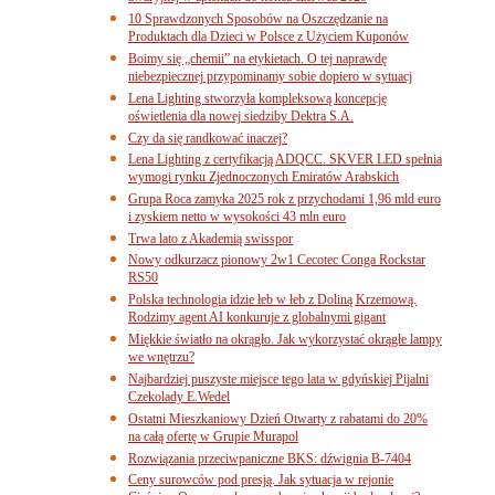
10 Sprawdzonych Sposobów na Oszczędzanie na
Produktach dla Dzieci w Polsce z Użyciem Kuponów
Boimy się „chemii” na etykietach. O tej naprawdę
niebezpiecznej przypominamy sobie dopiero w sytuacj
Lena Lighting stworzyła kompleksową koncepcję
oświetlenia dla nowej siedziby Dektra S.A.
Czy da się randkować inaczej?
Lena Lighting z certyfikacją ADQCC. SKVER LED spełnia
wymogi rynku Zjednoczonych Emiratów Arabskich
Grupa Roca zamyka 2025 rok z przychodami 1,96 mld euro
i zyskiem netto w wysokości 43 mln euro
Trwa lato z Akademią swisspor
Nowy odkurzacz pionowy 2w1 Cecotec Conga Rockstar
RS50
Polska technologia idzie łeb w łeb z Doliną Krzemową.
Rodzimy agent AI konkuruje z globalnymi gigant
Miękkie światło na okrągło. Jak wykorzystać okrągłe lampy
we wnętrzu?
Najbardziej puszyste miejsce tego lata w gdyńskiej Pijalni
Czekolady E.Wedel
Ostatni Mieszkaniowy Dzień Otwarty z rabatami do 20%
na całą ofertę w Grupie Murapol
Rozwiązania przeciwpaniczne BKS: dźwignia B-7404
Ceny surowców pod presją. Jak sytuacja w rejonie