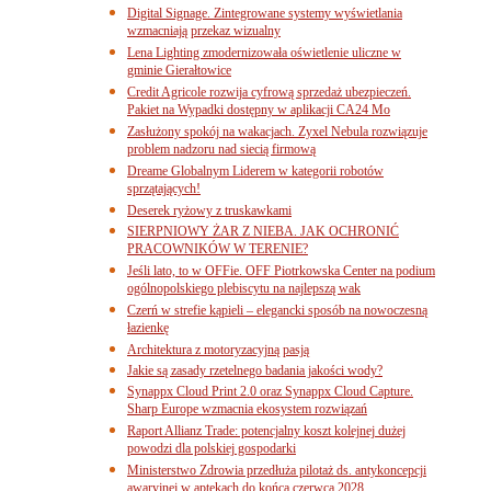
Digital Signage. Zintegrowane systemy wyświetlania
wzmacniają przekaz wizualny
Lena Lighting zmodernizowała oświetlenie uliczne w
gminie Gierałtowice
Credit Agricole rozwija cyfrową sprzedaż ubezpieczeń.
Pakiet na Wypadki dostępny w aplikacji CA24 Mo
Zasłużony spokój na wakacjach. Zyxel Nebula rozwiązuje
problem nadzoru nad siecią firmową
Dreame Globalnym Liderem w kategorii robotów
sprzątających!
Deserek ryżowy z truskawkami
SIERPNIOWY ŻAR Z NIEBA. JAK OCHRONIĆ
PRACOWNIKÓW W TERENIE?
Jeśli lato, to w OFFie. OFF Piotrkowska Center na podium
ogólnopolskiego plebiscytu na najlepszą wak
Czerń w strefie kąpieli – elegancki sposób na nowoczesną
łazienkę
Architektura z motoryzacyjną pasją
Jakie są zasady rzetelnego badania jakości wody?
Synappx Cloud Print 2.0 oraz Synappx Cloud Capture.
Sharp Europe wzmacnia ekosystem rozwiązań
Raport Allianz Trade: potencjalny koszt kolejnej dużej
powodzi dla polskiej gospodarki
Ministerstwo Zdrowia przedłuża pilotaż ds. antykoncepcji
awaryjnej w aptekach do końca czerwca 2028