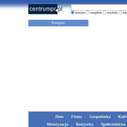
internet
wszędzie
artykuły
ka
Kategorie
Dom
Firma
Gospodarka
Kult
Motoryzacja
Rozrywka
Społeczeństwo