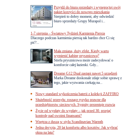
Przyjdź do biura sprzedaży i wynegocjuj swój
pakiet korzyści do nowego mieszkania
Sierpień to dobry moment, aby odwiedzić
biuro sprzedaży Grupy Murapol i...
1-7 sierpnia – Światowy Tydzień Karmienia Piersią
Dlaczego podczas karmienia piersią tak bardzo chce Ci się
pić?...
Mała zmiana, duży efekt. Kiedy warto
wymienić kabinę prysznicową?
Strefa prysznicowa może zadecydować o
komforcie całej łazienki. Gdy...
Dreame G12 Dual zastąpi nawet 5 urządzeń
Marka Dreame doskonale zdaje sobie sprawę z
tego, jakie wyzwania czekają na...
Nowy standard wykończenia baterii z kolekcji ZAFFIRO
Służebność przesyłu: rosnące ryzyko prawne dla
przedsiębiorstw sieciowych. Sygnity prezentuje rozwią
Życie od wypłaty do wypłaty – jak przed 30. przejąć
kontrolę nad swoimi finansami?
Wnętrza z duszą w stylu Scandinavian Warmth
Jedna decyzja, 20 lat komfortu albo kosztów. Jak wybrać
okna na lata?