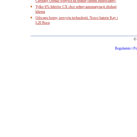
Cieśniny Ormuz wpływa na branżę chemii budowlanej?
Tylko 6% liderów CX chce pełnej automatyzacji obsługi
klienta
Odwaga formy, precyzja technologii. Nowe baterie Kay i
L20 Roca
© 
Regulamin i Po