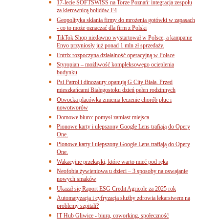
17-lecie SOFTSWISS na Torze Poznań: integracja zespołu
za kierownicą bolidów F4
Geopolityka skłania firmy do mrożenia gotówki w zapasach
- co to może oznaczać dla firm z Polski
TikTok Shop niedawno wystartował w Polsce, a kampanie
Enyo przyniosły już ponad 1 mln zł sprzedaży.
Entrix rozpoczyna działalność operacyjną w Polsce
Styropian – możliwość kompleksowego ocieplenia
budynku
Psi Patrol i dinozaury opanują G City Biała. Przed
mieszkańcami Białegostoku dzień pełen rodzinnych
Otwocka placówka zmienia leczenie chorób płuc i
nowotworów
Domowe biuro: pomysł zamiast miejsca
Pionowe karty i ulepszony Google Lens trafiają do Opery
One.
Pionowe karty i ulepszony Google Lens trafiają do Opery
One.
Wakacyjne przekąski, które warto mieć pod ręką
Neofobia żywieniowa u dzieci – 3 sposoby na oswajanie
nowych smaków
Ukazał się Raport ESG Credit Agricole za 2025 rok
Automatyzacja i cyfryzacja służby zdrowia lekarstwem na
problemy szpitali?
IT Hub Gliwice - biura, coworking, społeczność