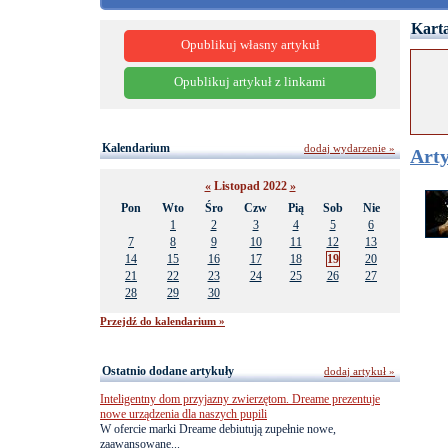
Karta
Opublikuj własny artykuł
Opublikuj artykuł z linkami
Kalendarium
dodaj wydarzenie »
Arty
«
Listopad 2022
»
Pon
Wto
Śro
Czw
Pią
Sob
Nie
1
2
3
4
5
6
7
8
9
10
11
12
13
14
15
16
17
18
19
20
21
22
23
24
25
26
27
28
29
30
Przejdź do kalendarium »
Ostatnio dodane artykuły
dodaj artykuł »
Inteligentny dom przyjazny zwierzętom. Dreame prezentuje
nowe urządzenia dla naszych pupili
W ofercie marki Dreame debiutują zupełnie nowe,
zaawansowane...