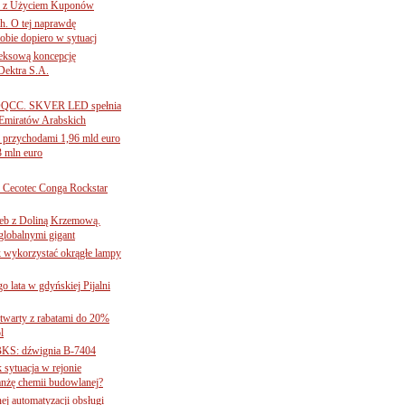
ce z Użyciem Kuponów
ch. O tej naprawdę
obie dopiero w sytuacj
leksową koncepcję
 Dektra S.A.
ą ADQCC. SKVER LED spełnia
Emiratów Arabskich
 przychodami 1,96 mld euro
3 mln euro
Cecotec Conga Rockstar
 łeb z Doliną Krzemową.
globalnymi gigant
k wykorzystać okrągłe lampy
go lata w gdyńskiej Pijalni
twarty z rabatami do 20%
l
BKS: dźwignia B-7404
sytuacja w rejonie
nżę chemii budowlanej?
j automatyzacji obsługi