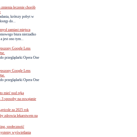
zmienia leczenie chorób
w
adania, krótszy pobyt w
dostęp do...
ysł zamiast miejsca
omowego biura nierzadko
 jest ono tym...
lepszony Google Lens
One.
do przeglądarki Opera One
lepszony Google Lens
One.
do przeglądarki Opera One
to mieć pod ręką
– 3 sposoby na oswajanie
gricole za 2025 rok
żby zdrowia lekarstwem na
ing, społeczność
 systemy wyświetlania