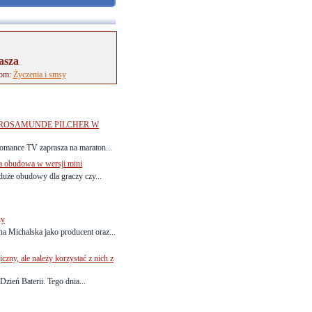
asza
tom:
Życzenia i smsy
 ROSAMUNDE PILCHER W
Romance TV zaprasza na maraton...
a obudowa w wersji mini
duże obudowy dla graczy czy...
ny
a Michalska jako producent oraz...
czny, ale należy korzystać z nich z
zień Baterii. Tego dnia...