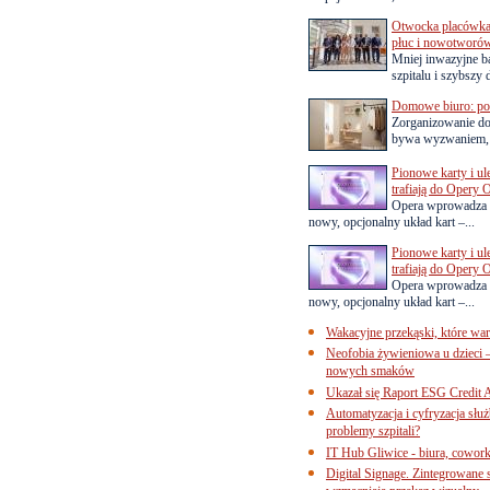
Otwocka placówka 
płuc i nowotworó
Mniej inwazyjne b
szpitalu i szybszy 
Domowe biuro: pom
Zorganizowanie d
bywa wyzwaniem, a
Pionowe karty i u
trafiają do Opery 
Opera wprowadza 
nowy, opcjonalny układ kart –...
Pionowe karty i u
trafiają do Opery 
Opera wprowadza 
nowy, opcjonalny układ kart –...
Wakacyjne przekąski, które war
Neofobia żywieniowa u dzieci 
nowych smaków
Ukazał się Raport ESG Credit A
Automatyzacja i cyfryzacja słu
problemy szpitali?
IT Hub Gliwice - biura, cowork
Digital Signage. Zintegrowane