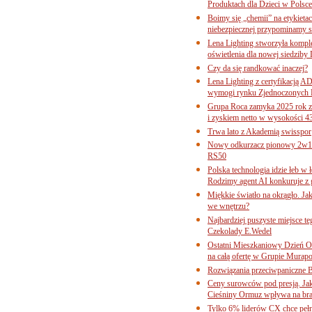
Produktach dla Dzieci w Pols
Boimy się „chemii” na etykieta
niebezpiecznej przypominamy s
Lena Lighting stworzyła komp
oświetlenia dla nowej siedziby
Czy da się randkować inaczej?
Lena Lighting z certyfikacj
wymogi rynku Zjednoczonych 
Grupa Roca zamyka 2025 rok z
i zyskiem netto w wysokości 4
Trwa lato z Akademią swisspor
Nowy odkurzacz pionowy 2w1 
RS50
Polska technologia idzie łeb w
Rodzimy agent AI konkuruje z 
Miękkie światło na okrągło. Ja
we wnętrzu?
Najbardziej puszyste miejsce te
Czekolady E.Wedel
Ostatni Mieszkaniowy Dzień O
na całą ofertę w Grupie Murapo
Rozwiązania przeciwpaniczne 
Ceny surowców pod presją. Jak 
Cieśniny Ormuz wpływa na bra
Tylko 6% liderów CX chce pełne