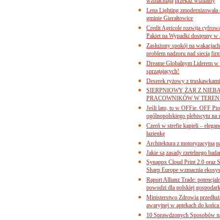
wzmacniają przekaz wizualny
Lena Lighting zmodernizowała o
gminie Gierałtowice
Credit Agricole rozwija cyfrow
Pakiet na Wypadki dostępny w
Zasłużony spokój na wakacjach
problem nadzoru nad siecią fi
Dreame Globalnym Liderem w k
sprzątających!
Deserek ryżowy z truskawkami
SIERPNIOWY ŻAR Z NIEB
PRACOWNIKÓW W TERENI
Jeśli lato, to w OFFie. OFF P
ogólnopolskiego plebiscytu na 
Czerń w strefie kąpieli – eleg
łazienkę
Architektura z motoryzacyjną p
Jakie są zasady rzetelnego bad
Synappx Cloud Print 2.0 oraz 
Sharp Europe wzmacnia ekosys
Raport Allianz Trade: potencjal
powodzi dla polskiej gospodark
Ministerstwo Zdrowia przedłuża
awaryjnej w aptekach do końca
10 Sprawdzonych Sposobów na