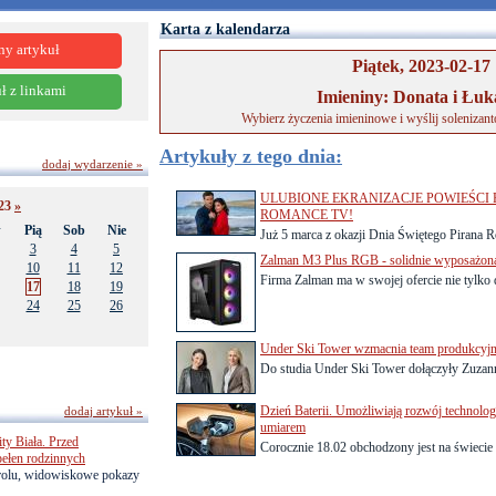
Karta z kalendarza
ny artykuł
Piątek, 2023-02-17
ł z linkami
Imieniny: Donata i Łuk
Wybierz życzenia imieninowe i wyślij solenizan
Artykuły z tego dnia:
dodaj wydarzenie »
ULUBIONE EKRANIZACJE POWIEŚCI
023
»
ROMANCE TV!
w
Pią
Sob
Nie
Już 5 marca z okazji Dnia Świętego Pirana 
3
4
5
Zalman M3 Plus RGB - solidnie wyposażon
10
11
12
Firma Zalman ma w swojej ofercie nie tylko 
17
18
19
24
25
26
Under Ski Tower wzmacnia team produkcyj
Do studia Under Ski Tower dołączyły Zuzann
Dzień Baterii. Umożliwiają rozwój technologi
dodaj artykuł »
umiarem
ty Biała. Przed
Corocznie 18.02 obchodzony jest na świecie D
pełen rodzinnych
trolu, widowiskowe pokazy