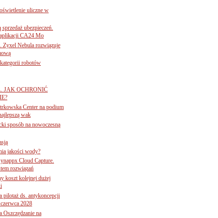
świetlenie uliczne w
ą sprzedaż ubezpieczeń.
 aplikacji CA24 Mo
. Zyxel Nebula rozwiązuje
rmową
ategorii robotów
A. JAK OCHRONIĆ
E?
iotrkowska Center na podium
najlepszą wak
ancki sposób na nowoczesną
asją
ania jakości wody?
Synappx Cloud Capture.
tem rozwiązań
ny koszt kolejnej dużej
i
 pilotaż ds. antykoncepcji
 czerwca 2028
 Oszczędzanie na