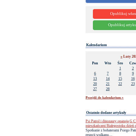
Opublikuj włas
Opublikuj artyku
Kalendarium
«
Luty 2
Pon
Wto
Śro
Cz
1
2
6
7
8
9
13
14
15
16
20
21
22
23
27
28
Przejdź do kalendarium »
Ostatnio dodane artykuły
Psi Patrol i dinozaury opanują G Ci
mieszkańcami Białegostoku dzień 
Spotkanie z bohaterami Psiego Pa
erupcji wulkanu,...