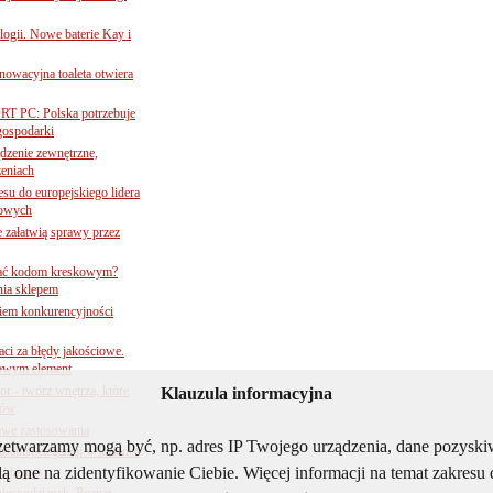
ogii. Nowe baterie Kay i
nnowacyjna toaleta otwiera
ORT PC: Polska potrzebuje
 gospodarki
ądzenie zewnętrzne,
zeniach
su do europejskiego lidera
dowych
e załatwią sprawy przez
 ufać kodom kreskowym?
nia sklepem
kiem konkurencyjności
aci za błędy jakościowe.
czowym element
 - twórz wnętrza, które
Klauzula informacyjna
tów
owe zastosowania
rzetwarzamy mogą być, np. adres IP Twojego urządzenia, dane pozys
ialnej elegancji w łazience
ą one na zidentyfikowanie Ciebie. Więcej informacji na temat zakres
 i biznes
niespodzianek. Poznaj