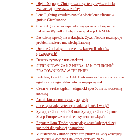
Digital Signage. Zintegrowane systemy wyświetlania
wzmacniają przekaz wizualny
Lena Lighting zmodernizowała oświetlenie uliczne w
gminie Gierałtowice
Credit Agricole rozwija cyfrową sprzedaż ubezpieczeń.
Pakiet na Wypadki dostępny w aplikacji CA24 Mo
Zasłużony spokój na wakacjach. Zyxel Nebula rozwiązuje
problem nadzoru nad siecią firmową
Dreame Globalnym Liderem w kategorii robotów
sprzątających!
Deserek ryżowy z truskawkami
SIERPNIOWY ŻAR Z NIEBA. JAK OCHRONIĆ
PRACOWNIKÓW W TERENIE?
Jeśli lato, to w OFFie. OFF Piotrkowska Center na podium
ogólnopolskiego plebiscytu na najlepszą wak
Czerń w strefie kąpieli – elegancki sposób na nowoczesną
łazienkę
Architektura z motoryzacyjną pasją
Jakie są zasady rzetelnego badania jakości wody?
Synappx Cloud Print 2.0 oraz Synappx Cloud Capture.
Sharp Europe wzmacnia ekosystem rozwiązań
Raport Allianz Trade: potencjalny koszt kolejnej dużej
powodzi dla polskiej gospodarki
Ministerstwo Zdrowia przedłuża pilotaż ds. antykoncepcji
awaryjnej w aptekach do końca czerwca 2028