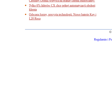
Cieśniny Ormuz wpływa na branżę chemii budowlanej?
Tylko 6% liderów CX chce pełnej automatyzacji obsługi
klienta
Odwaga formy, precyzja technologii. Nowe baterie Kay i
L20 Roca
© 
Regulamin i Po