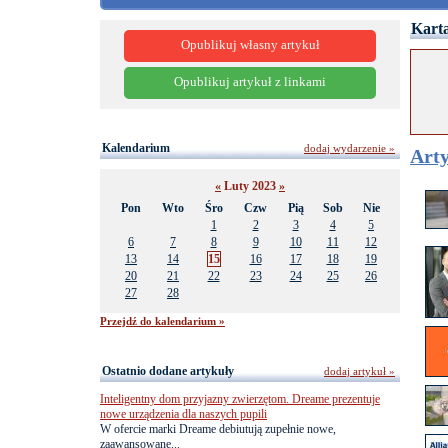
Karta
Opublikuj własny artykuł
Opublikuj artykuł z linkami
Kalendarium
dodaj wydarzenie »
Arty
«
Luty 2023
»
Pon
Wto
Śro
Czw
Pią
Sob
Nie
1
2
3
4
5
6
7
8
9
10
11
12
13
14
15
16
17
18
19
20
21
22
23
24
25
26
27
28
Przejdź do kalendarium »
Ostatnio dodane artykuły
dodaj artykuł »
Inteligentny dom przyjazny zwierzętom. Dreame prezentuje
nowe urządzenia dla naszych pupili
W ofercie marki Dreame debiutują zupełnie nowe,
zaawansowane...