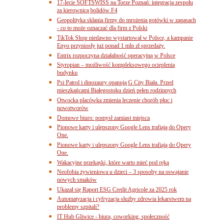
17-lecie SOFTSWISS na Torze Poznań: integracja zespołu
za kierownicą bolidów F4
Geopolityka skłania firmy do mrożenia gotówki w zapasach
- co to może oznaczać dla firm z Polski
TikTok Shop niedawno wystartował w Polsce, a kampanie
Enyo przyniosły już ponad 1 mln zł sprzedaży.
Entrix rozpoczyna działalność operacyjną w Polsce
Styropian – możliwość kompleksowego ocieplenia
budynku
Psi Patrol i dinozaury opanują G City Biała. Przed
mieszkańcami Białegostoku dzień pełen rodzinnych
Otwocka placówka zmienia leczenie chorób płuc i
nowotworów
Domowe biuro: pomysł zamiast miejsca
Pionowe karty i ulepszony Google Lens trafiają do Opery
One.
Pionowe karty i ulepszony Google Lens trafiają do Opery
One.
Wakacyjne przekąski, które warto mieć pod ręką
Neofobia żywieniowa u dzieci – 3 sposoby na oswajanie
nowych smaków
Ukazał się Raport ESG Credit Agricole za 2025 rok
Automatyzacja i cyfryzacja służby zdrowia lekarstwem na
problemy szpitali?
IT Hub Gliwice - biura, coworking, społeczność