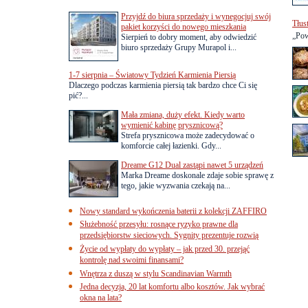
Przyjdź do biura sprzedaży i wynegocjuj swój
Tłus
pakiet korzyści do nowego mieszkania
„Pow
Sierpień to dobry moment, aby odwiedzić
biuro sprzedaży Grupy Murapol i...
1-7 sierpnia – Światowy Tydzień Karmienia Piersią
Dlaczego podczas karmienia piersią tak bardzo chce Ci się
pić?...
Mała zmiana, duży efekt. Kiedy warto
wymienić kabinę prysznicową?
Strefa prysznicowa może zadecydować o
komforcie całej łazienki. Gdy...
Dreame G12 Dual zastąpi nawet 5 urządzeń
Marka Dreame doskonale zdaje sobie sprawę z
tego, jakie wyzwania czekają na...
Nowy standard wykończenia baterii z kolekcji ZAFFIRO
Służebność przesyłu: rosnące ryzyko prawne dla
przedsiębiorstw sieciowych. Sygnity prezentuje rozwią
Życie od wypłaty do wypłaty – jak przed 30. przejąć
kontrolę nad swoimi finansami?
Wnętrza z duszą w stylu Scandinavian Warmth
Jedna decyzja, 20 lat komfortu albo kosztów. Jak wybrać
okna na lata?