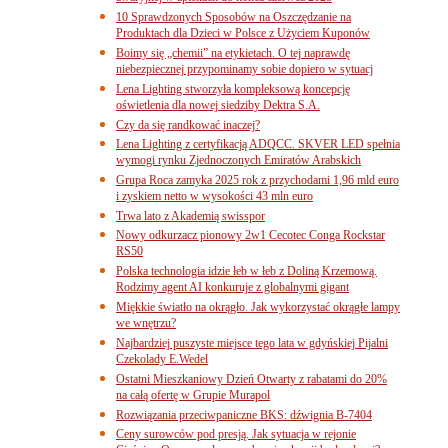
10 Sprawdzonych Sposobów na Oszczędzanie na
Produktach dla Dzieci w Polsce z Użyciem Kuponów
Boimy się „chemii” na etykietach. O tej naprawdę
niebezpiecznej przypominamy sobie dopiero w sytuacj
Lena Lighting stworzyła kompleksową koncepcję
oświetlenia dla nowej siedziby Dektra S.A.
Czy da się randkować inaczej?
Lena Lighting z certyfikacją ADQCC. SKVER LED spełnia
wymogi rynku Zjednoczonych Emiratów Arabskich
Grupa Roca zamyka 2025 rok z przychodami 1,96 mld euro
i zyskiem netto w wysokości 43 mln euro
Trwa lato z Akademią swisspor
Nowy odkurzacz pionowy 2w1 Cecotec Conga Rockstar
RS50
Polska technologia idzie łeb w łeb z Doliną Krzemową.
Rodzimy agent AI konkuruje z globalnymi gigant
Miękkie światło na okrągło. Jak wykorzystać okrągłe lampy
we wnętrzu?
Najbardziej puszyste miejsce tego lata w gdyńskiej Pijalni
Czekolady E.Wedel
Ostatni Mieszkaniowy Dzień Otwarty z rabatami do 20%
na całą ofertę w Grupie Murapol
Rozwiązania przeciwpaniczne BKS: dźwignia B-7404
Ceny surowców pod presją. Jak sytuacja w rejonie