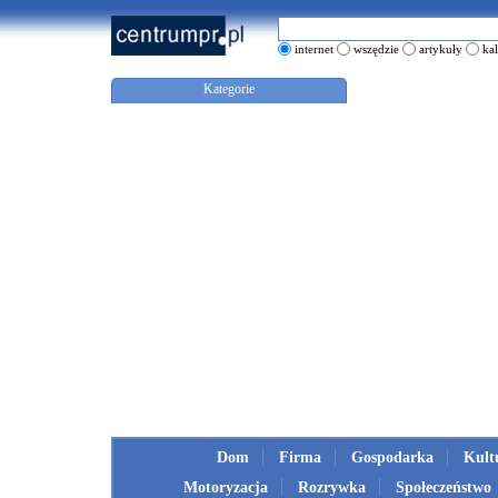
internet
wszędzie
artykuły
ka
Kategorie
Dom
Firma
Gospodarka
Kult
Motoryzacja
Rozrywka
Społeczeństwo