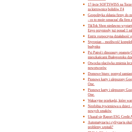
17-lecie SOFTSWISS na Torze P
za kierownicą bolidów F4
Geopolityka skłania firmy do 
- co to może oznaczać dla firm 
TikTok Shop niedawno wystart
Enyo przyniosły już ponad 1 ml
Entrix rozpoczyna działalność 
Styropian – możliwość komple
budynku
Psi Patrol i dinozaury opanują 
mieszkańcami Białegostoku dzi
Otwocka placówka zmienia lecze
nowotworów
Domowe biuro: pomysł zamiast
Pionowe karty i ulepszony Goog
One.
Pionowe karty i ulepszony Goog
One.
Wakacyjne przekąski, które war
Neofobia żywieniowa u dzieci 
nowych smaków
Ukazał się Raport ESG Credit A
Automatyzacja i cyfryzacja słu
problemy szpitali?