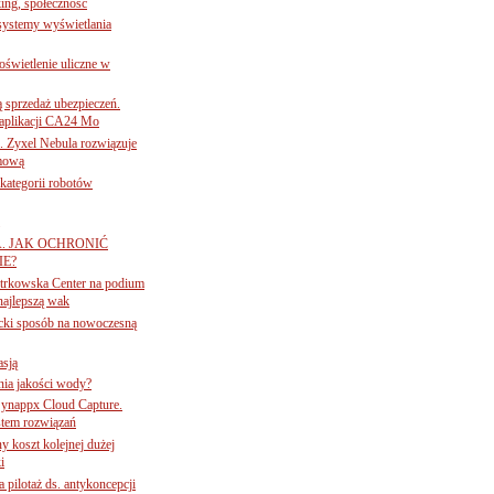
ing, społeczność
 systemy wyświetlania
świetlenie uliczne w
ą sprzedaż ubezpieczeń.
 aplikacji CA24 Mo
. Zyxel Nebula rozwiązuje
rmową
ategorii robotów
A. JAK OCHRONIĆ
E?
iotrkowska Center na podium
najlepszą wak
ancki sposób na nowoczesną
asją
ania jakości wody?
Synappx Cloud Capture.
tem rozwiązań
ny koszt kolejnej dużej
i
 pilotaż ds. antykoncepcji