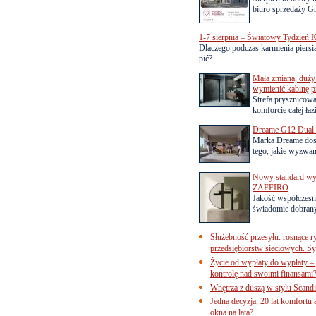
biuro sprzedaży Gr
1-7 sierpnia – Światowy Tydzień K
Dlaczego podczas karmienia piersią
pić?...
Mała zmiana, duży 
wymienić kabinę p
Strefa prysznicow
komforcie całej łaz
Dreame G12 Dual z
Marka Dreame dosk
tego, jakie wyzwani
Nowy standard wyko
ZAFFIRO
Jakość współczesn
świadomie dobrany
Służebność przesyłu: rosnące r
przedsiębiorstw sieciowych. Sy
Życie od wypłaty do wypłaty – 
kontrolę nad swoimi finansami
Wnętrza z duszą w stylu Scand
Jedna decyzja, 20 lat komfortu
okna na lata?