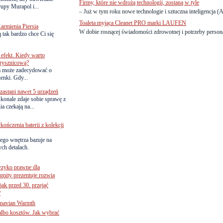
Firmy, które nie wdrożą technologii, zostaną w tyle
upy Murapol i...
– Już w tym roku nowe technologie i sztuczna inteligencja (AI
Toaleta myjąca Cleanet PRO marki LAUFEN
armienia Piersią
W dobie rosnącej świadomości zdrowotnej i potrzeby personal
 tak bardzo chce Ci się
efekt. Kiedy warto
rysznicową?
a może zadecydować o
ienki. Gdy...
astąpi nawet 5 urządzeń
onale zdaje sobie sprawę z
a czekają na...
ńczenia baterii z kolekcji
ego wnętrza bazuje na
ch detalach.
yzyko prawne dla
gnity prezentuje rozwią
jak przed 30. przejąć
?
inavian Warmth
 albo kosztów. Jak wybrać