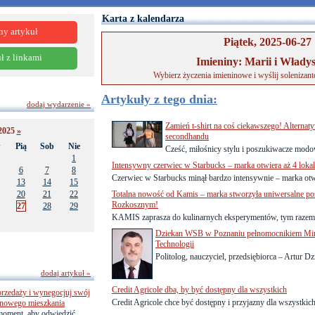
Karta z kalendarza
ny artykuł
Piątek, 2025-06-27
ł z linkami
Imieniny: Marii i Włady
Wybierz życzenia imieninowe i wyślij solenizan
Artykuły z tego dnia:
dodaj wydarzenie »
Zamień t-shirt na coś ciekawszego! Alternaty
2025
»
secondhandu
w
Pią
Sob
Nie
Cześć, miłośnicy stylu i poszukiwacze modo
1
Intensywny czerwiec w Starbucks – marka otwiera aż 4 loka
6
7
8
Czerwiec w Starbucks minął bardzo intensywnie – marka otwo
13
14
15
20
21
22
Totalna nowość od Kamis – marka stworzyła uniwersalne po
Rozkosznym!
27
28
29
KAMIS zaprasza do kulinarnych eksperymentów, tym razem 
Dziekan WSB w Poznaniu pełnomocnikiem Mini
Technologii
Politolog, nauczyciel, przedsiębiorca – Artur Dz
dodaj artykuł »
Credit Agricole dba, by być dostępny dla wszystkich
przedaży i wynegocjuj swój
Credit Agricole chce być dostępny i przyjazny dla wszystkich 
o nowego mieszkania
 moment, aby odwiedzić