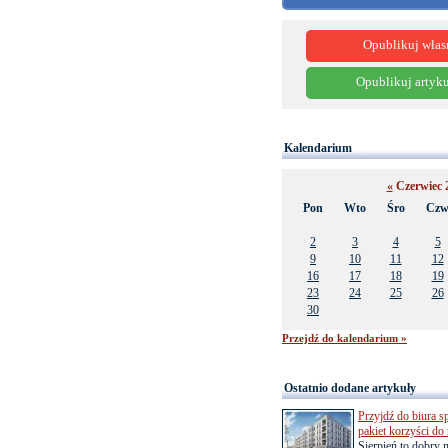
Opublikuj włas
Opublikuj artyku
Kalendarium
«
Czerwiec 
Pon
Wto
Śro
Cz
2
3
4
5
9
10
11
12
16
17
18
19
23
24
25
26
30
Przejdź do kalendarium »
Ostatnio dodane artykuły
Przyjdź do biura s
pakiet korzyści d
Sierpień to dobry