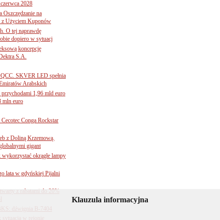
 czerwca 2028
 Oszczędzanie na
ce z Użyciem Kuponów
ch. O tej naprawdę
obie dopiero w sytuacj
leksową koncepcję
 Dektra S.A.
ą ADQCC. SKVER LED spełnia
Emiratów Arabskich
 przychodami 1,96 mld euro
3 mln euro
Cecotec Conga Rockstar
 łeb z Doliną Krzemową.
globalnymi gigant
k wykorzystać okrągłe lampy
go lata w gdyńskiej Pijalni
twarty z rabatami do 20%
l
Klauzula informacyjna
BKS: dźwignia B-7404
sytuacja w rejonie