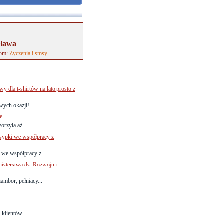
sława
tom:
Życzenia i smsy
wy dla t-shirtów na lato prosto z
wych okazji!
le
rzyła aż...
sypki we współpracy z
we współpracy z...
sterstwa ds. Rozwoju i
iambor, pełniący...
klientów....