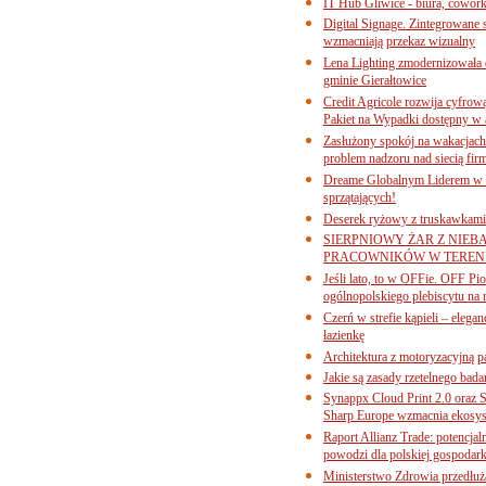
IT Hub Gliwice - biura, cowork
Digital Signage. Zintegrowane
wzmacniają przekaz wizualny
Lena Lighting zmodernizowała o
gminie Gierałtowice
Credit Agricole rozwija cyfrow
Pakiet na Wypadki dostępny w
Zasłużony spokój na wakacjach
problem nadzoru nad siecią fi
Dreame Globalnym Liderem w k
sprzątających!
Deserek ryżowy z truskawkami
SIERPNIOWY ŻAR Z NIEB
PRACOWNIKÓW W TERENI
Jeśli lato, to w OFFie. OFF P
ogólnopolskiego plebiscytu na 
Czerń w strefie kąpieli – eleg
łazienkę
Architektura z motoryzacyjną p
Jakie są zasady rzetelnego bad
Synappx Cloud Print 2.0 oraz 
Sharp Europe wzmacnia ekosys
Raport Allianz Trade: potencjal
powodzi dla polskiej gospodark
Ministerstwo Zdrowia przedłuża