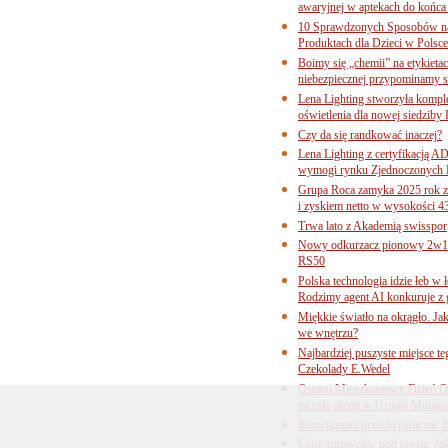
awaryjnej w aptekach do końca
10 Sprawdzonych Sposobów na
Produktach dla Dzieci w Pols
Boimy się „chemii” na etykieta
niebezpiecznej przypominamy s
Lena Lighting stworzyła komp
oświetlenia dla nowej siedziby
Czy da się randkować inaczej?
Lena Lighting z certyfikacj
wymogi rynku Zjednoczonych 
Grupa Roca zamyka 2025 rok z
i zyskiem netto w wysokości 4
Trwa lato z Akademią swisspor
Nowy odkurzacz pionowy 2w1 
RS50
Polska technologia idzie łeb w
Rodzimy agent AI konkuruje z 
Miękkie światło na okrągło. Ja
we wnętrzu?
Najbardziej puszyste miejsce te
Czekolady E.Wedel
Ostatni Mieszkaniowy Dzień O
na całą ofertę w Grupie Murapo
Rozwiązania przeciwpaniczne 
Ceny surowców pod presją. Jak 