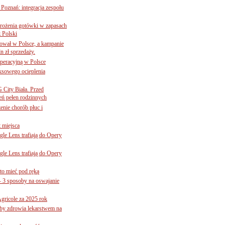
oznań: integracja zespołu
mrożenia gotówki w zapasach
z Polski
ował w Polsce, a kampanie
n zł sprzedaży.
operacyjną w Polsce
ksowego ocieplenia
G City Biała. Przed
eń pełen rodzinnych
nie chorób płuc i
 miejsca
le Lens trafiają do Opery
le Lens trafiają do Opery
to mieć pod ręką
– 3 sposoby na oswajanie
gricole za 2025 rok
żby zdrowia lekarstwem na